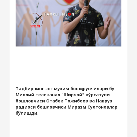
Тадбирнинг энг мухим бошқарувчилари бу
Миллий телеканал "Ширчой" кўрсатуви
бошловчиси Отабек Тожибоев ва Навруз
радиоси бошловчиси Миразм Султоновлар
бўлишди.