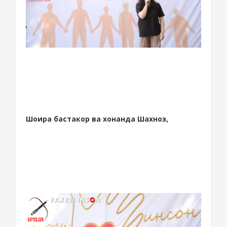
Шоира бастакор ва хонанда Шахноз,