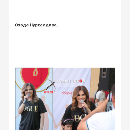
Озода Нурсаидова,