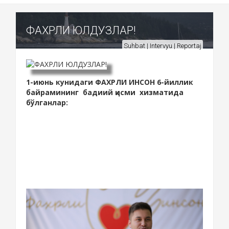
ФАХРЛИ ЮЛДУЗЛАР!
Suhbat | Intervyu | Reportaj
1-июнь кунидаги ФАХРЛИ ИНСОН 6-йиллик
байрамининг бадиий қисми хизматида
бўлганлар: