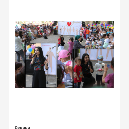
Севара