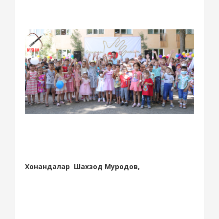
Хонандалар Шахзод Муродов,