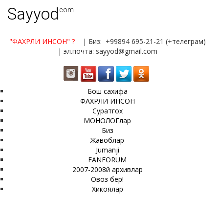
Sayyod
.com
"ФАХРЛИ ИНСОН"
?
| Биз: +99894 695-21-21 (+телеграм)
| эл.почта: sayyod@gmail.com
Бош сахифа
ФАХРЛИ ИНСОН
Суратгох
МОНОЛОГлар
Биз
Жавоблар
Jumanji
FANFORUM
2007-2008й архивлар
Овоз бер!
Хикоялар