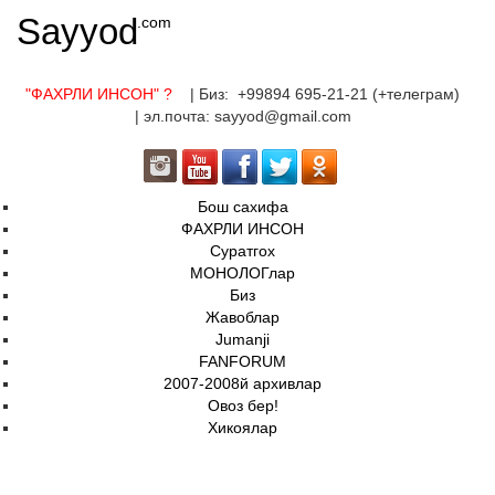
Sayyod
.com
"ФАХРЛИ ИНСОН"
?
| Биз: +99894 695-21-21 (+телеграм)
| эл.почта: sayyod@gmail.com
Бош сахифа
ФАХРЛИ ИНСОН
Суратгох
МОНОЛОГлар
Биз
Жавоблар
Jumanji
FANFORUM
2007-2008й архивлар
Овоз бер!
Хикоялар