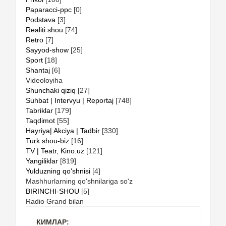
Paparacci-ppc
[0]
Podstava
[3]
Realiti shou
[74]
Retro
[7]
Sayyod-show
[25]
Sport
[18]
Shantaj
[6]
Videoloyiha
Shunchaki qiziq
[27]
Suhbat | Intervyu | Reportaj
[748]
Tabriklar
[179]
Taqdimot
[55]
Hayriya| Akciya | Tadbir
[330]
Turk shou-biz
[16]
TV | Teatr, Kino.uz
[121]
Yangiliklar
[819]
Yulduzning qo'shnisi
[4]
Mashhurlarning qo'shnilariga so'z
BIRINCHI-SHOU
[5]
Radio Grand bilan
КИМЛАР: