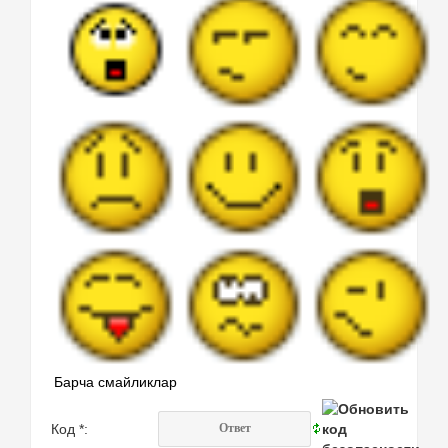
Барча смайликлар
Код *: