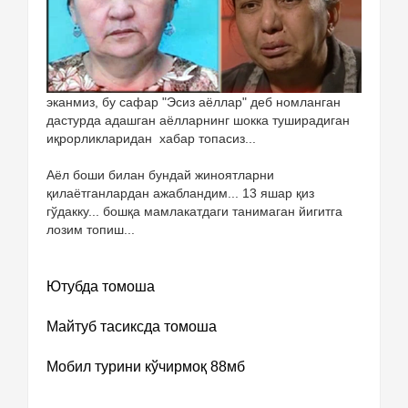
эканмиз, бу сафар "Эсиз аёллар" деб номланган
дастурда адашган аёлларнинг шокка туширадиган
иқрорликларидан хабар топасиз...
Аёл боши билан бундай жиноятларни
қилаётганлардан ажабландим... 13 яшар қиз
гўдакку... бошқа мамлакатдаги танимаган йигитга
лозим топиш...
Ютубда томоша
Майтуб тасиксда томоша
Мобил турини кўчирмоқ 88мб