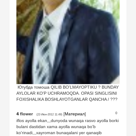
Ютубда томоша QILIB BO'LMAYOPTIKU ? BUNDAY
AYLOLAR KO'P UCHRAMOQDA. OPASI SINGLISINI
FOXISHALIKA BOSHLAYOTGANLAR QANCHA / ???
0
4
flower
[
Материал
]
(22-Июн-2012 11:49)
iflos ayolla ekan,,,dunyoda wunaqa rasvo ayolla borki
bulani dastidan xama ayolla wunaqa bo'b
ko'rinadi,,,xayroman bunaqalani yer qanaqib