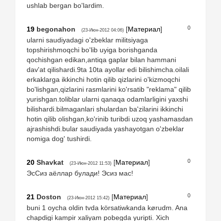
ushlab bergan bo'lardim.
0
19
begonahon
[
Материал
]
(23-Июн-2012 04:06)
ularni saudiyadagi o'zbeklar militsiyaga
topshirishmoqchi bo'lib uyiga borishganda
qochishgan edikan,antiqa gaplar bilan hammani
dav'at qilishardi.9ta 10ta ayollar edi bilishimcha.oilali
erkaklarga ikkinchi hotin qilib qizlarini o'kizmoqchi
bo'lishgan,qizlarini rasmlarini ko'rsatib "reklama" qilib
yurishgan.toliblar ularni qanaqa odamlarligini yaxshi
bilishardi.bilmaganlari shulardan ba'zilarini ikkinchi
hotin qilib olishgan,ko'rinib turibdi uzoq yashamasdan
ajrashishdi.bular saudiyada yashayotgan o'zbeklar
nomiga dog' tushirdi.
0
20
Shavkat
[
Материал
]
(23-Июн-2012 11:53)
ЭсСиз аёллар булади! Эсиз мас!
0
21
Doston
[
Материал
]
(23-Июн-2012 15:42)
buni 1 oycha oldin tvda körsatiwkanda kørudm. Ana
chapdigi kampir xaliyam pobegda yuripti. Xich