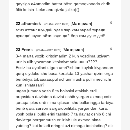
qaysiga a4nmadim battar bösn qamoqxonada chrib
ölib ketsin. Lekn anu qiz4a jal'ko(((
0
22
athambek
[
Материал
]
(23-Июн-2012 16:51)
эсиз аттанг шундай одамлар хам учраб туради
дунеда! шуни айтишади да? бир кам дуне деб!
0
23
Frenk
[
Материал
]
(23-Июн-2012 19:28)
3-4 marta yozib kiritolmadim 2 kun yozdima uziyam
urinib ulib yozaman kitolmiymankuuuuu????
Essiz bu ayollani utgan umri?ishton kuylak kiygandan
qurq diyduku shu busa kerakda,13 yashar qizini erga
beribdiya tobaaaaa,pul uchunmi usha pulni nechichi
kun ishlatasan?
utgan jumada yosh 6 ta bolasini etaklab erdi
orqasidan davlatma davlat oshib yurgan axmoq xotin
,unaqa iplos erdi nima qilasan shu ballaringga tarbiya
berib qara sarson sargardonlikda yurgandan kura.
yosh bolasi bulib erini tashlab 7 ta davlat oshib 8 chi
davlatga borganmush er izlab ule axmoq nima
yutding? kut keladi eringni uzi nimaga tashlading? qiz