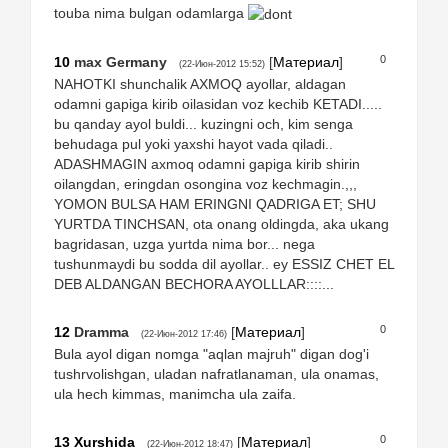
touba nima bulgan odamlarga
0
10
max Germany
[
Материал
]
(22-Июн-2012 15:52)
NAHOTKI shunchalik AXMOQ ayollar, aldagan
odamni gapiga kirib oilasidan voz kechib KETADI.....
bu qanday ayol buldi... kuzingni och, kim senga
behudaga pul yoki yaxshi hayot vada qiladi..
ADASHMAGIN axmoq odamni gapiga kirib shirin
oilangdan, eringdan osongina voz kechmagin.,,,
YOMON BULSA HAM ERINGNI QADRIGA ET; SHU
YURTDA TINCHSAN, ota onang oldingda, aka ukang
bagridasan, uzga yurtda nima bor... nega
tushunmaydi bu sodda dil ayollar.. ey ESSIZ CHET EL
DEB ALDANGAN BECHORA AYOLLLAR::::...
0
12
Dramma
[
Материал
]
(22-Июн-2012 17:46)
Bula ayol digan nomga "aqlan majruh" digan dog'i
tushrvolishgan, uladan nafratlanaman, ula onamas,
ula hech kimmas, manimcha ula zaifa.
0
13
Xurshida
[
Материал
]
(22-Июн-2012 18:47)