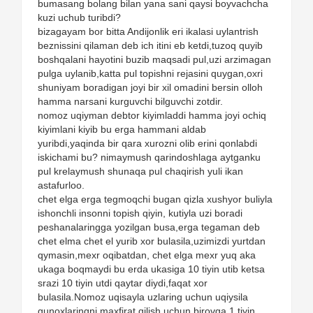
bumasang bolang bilan yana sani qaysi boyvachcha
kuzi uchub turibdi?
bizagayam bor bitta Andijonlik eri ikalasi uylantrish
beznissini qilaman deb ich itini eb ketdi,tuzoq quyib
boshqalani hayotini buzib maqsadi pul,uzi arzimagan
pulga uylanib,katta pul topishni rejasini quygan,oxri
shuniyam boradigan joyi bir xil omadini bersin olloh
hamma narsani kurguvchi bilguvchi zotdir.
nomoz uqiyman debtor kiyimladdi hamma joyi ochiq
kiyimlani kiyib bu erga hammani aldab
yuribdi,yaqinda bir qara xurozni olib erini qonlabdi
iskichami bu? nimaymush qarindoshlaga aytganku
pul krelaymush shunaqa pul chaqirish yuli ikan
astafurloo.
chet elga erga tegmoqchi bugan qizla xushyor buliyla
ishonchli insonni topish qiyin, kutiyla uzi boradi
peshanalaringga yozilgan busa,erga tegaman deb
chet elma chet el yurib xor bulasila,uzimizdi yurtdan
qymasin,mexr oqibatdan, chet elga mexr yuq aka
ukaga boqmaydi bu erda ukasiga 10 tiyin utib ketsa
srazi 10 tiyin utdi qaytar diydi,faqat xor
bulasila.Nomoz uqisayla uzlaring uchun uqiysila
gunoxlaringni maxfirat qilish uchun,birovga 1 tiyin