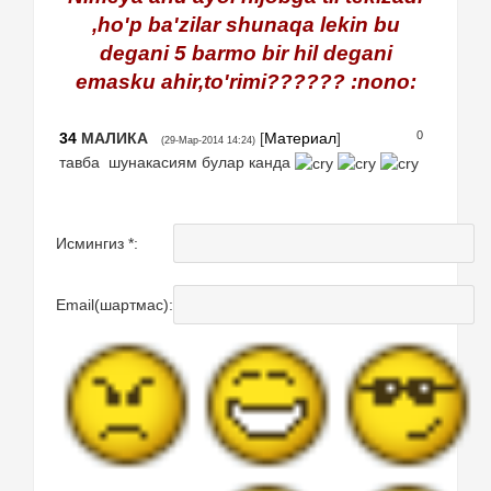
,ho'p ba'zilar shunaqa lekin bu
degani 5 barmo bir hil degani
emasku ahir,to'rimi?????? :nono:
0
34
МАЛИКА
[
Материал
]
(29-Мар-2014 14:24)
тавба шунакасиям булар канда
Исмингиз *:
Email(шартмас):