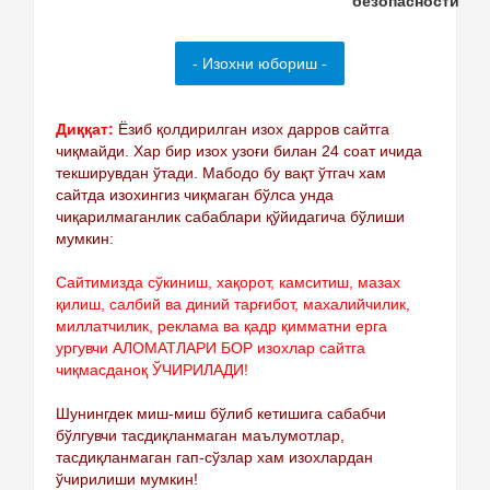
Диққат:
Ёзиб қолдирилган изох дарров сайтга
чиқмайди. Хар бир изох узоғи билан 24 соат ичида
текширувдан ўтади. Мабодо бу вақт ўтгач хам
сайтда изохингиз чиқмаган бўлса унда
чиқарилмаганлик сабаблари қўйидагича бўлиши
мумкин:
Сайтимизда сўкиниш, хақорот, камситиш, мазах
қилиш, салбий ва диний тарғибот, махалийчилик,
миллатчилик, реклама ва қадр қимматни ерга
ургувчи АЛОМАТЛАРИ БОР изохлар сайтга
чиқмасданоқ ЎЧИРИЛАДИ!
Шунингдек миш-миш бўлиб кетишига сабабчи
бўлгувчи тасдиқланмаган маълумотлар,
тасдиқланмаган гап-сўзлар хам изохлардан
ўчирилиши мумкин!