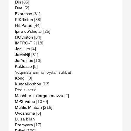
Din
[85]
Duel
[2]
Expresso
[31]
FIKRiston
[58]
Hit-Parad
[44]
Ijara qo'shiqlar
[25]
IJODiston
[84]
IMPRO-TK
[18]
Jonli ijro
[4]
JuMaNjI
[51]
JurYuldus
[10]
Kaktusso
[5]
Yoqimsiz ammo foydali suhbat
Kongil
[0]
Kundalik-shou
[13]
Realiti serial
Mashhur ko'targan mavzu
[2]
MP3|Video
[1070]
Muhlis Minbari
[216]
Ovoznoma
[6]
Luiza bilan
Premyera
[17]
Prikol
[100]