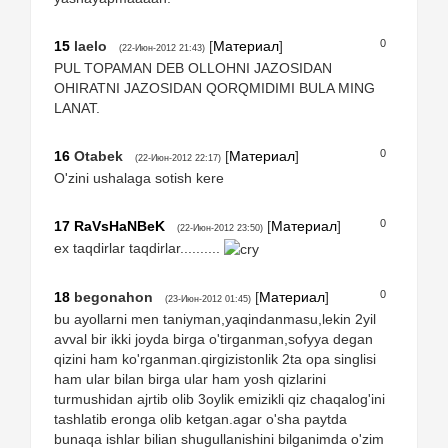
0
15
laelo
[
Материал
]
(22-Июн-2012 21:43)
PUL TOPAMAN DEB OLLOHNI JAZOSIDAN
OHIRATNI JAZOSIDAN QORQMIDIMI BULA MING
LANAT.
0
16
Otabek
[
Материал
]
(22-Июн-2012 22:17)
O'zini ushalaga sotish kere
0
17
RaVsHaNBeK
[
Материал
]
(22-Июн-2012 23:50)
ex taqdirlar taqdirlar..........
0
18
begonahon
[
Материал
]
(23-Июн-2012 01:45)
bu ayollarni men taniyman,yaqindanmasu,lekin 2yil
avval bir ikki joyda birga o'tirganman,sofyya degan
qizini ham ko'rganman.qirgizistonlik 2ta opa singlisi
ham ular bilan birga ular ham yosh qizlarini
turmushidan ajrtib olib 3oylik emizikli qiz chaqalog'ini
tashlatib eronga olib ketgan.agar o'sha paytda
bunaqa ishlar bilian shugullanishini bilganimda o'zim