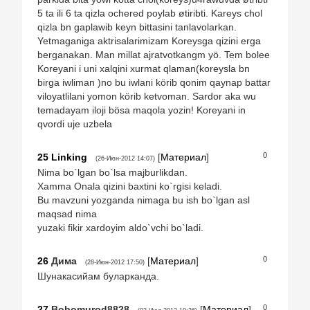
5 ta ili 6 ta qizla ochered poylab øtiribti. Kareys chol
qizla bn gaplawib keyn bittasini tanlavolarkan.
Yetmaganiga aktrisalarimizam Koreysga qizini erga
berganakan. Man millat ajratvotkangm yö. Tem bolee
Koreyani i uni xalqini xurmat qlaman(koreysla bn
birga iwliman )no bu iwlani körib qonim qaynap battar
viloyatlilani yomon körib ketvoman. Sardor aka wu
temadayam iloji bösa maqola yozin! Koreyani in
qvordi uje uzbela
0
25
Linking
[
Материал
]
(26-Июн-2012 14:07)
Nima bo`lgan bo`lsa majburlikdan.
Xamma Onala qizini baxtini ko`rgisi keladi.
Bu mavzuni yozganda nimaga bu ish bo`lgan asl
maqsad nima
yuzaki fikir xardoyim aldo`vchi bo`ladi.
0
26
Дима
[
Материал
]
(28-Июн-2012 17:50)
Шyнакасийам буларканда.
0
27
Bobomurod8828
[
Материал
]