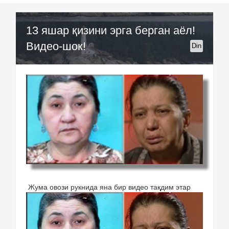
13 яшар қизини эрга берган аёл!
Видео-шок!
Din
Жума овози рукнида яна бир видео тақдим этар