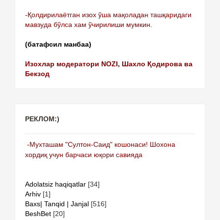
-Қолдирилаётган изох ўша мақоладан ташқаридаги
мавзуда бўлса хам ўчирилиши мумкин.
(батафсил манбаа)
Изохлар модератори NOZI, Шахло Қодирова ва
Бекзод
РЕКЛОМ:)
-Мухташам "Султон-Саид" кошонаси! Шохона
хордиқ учун барчаси юқори савияда
Adolatsiz haqiqatlar
[34]
Arhiv
[1]
Baxs| Tanqid | Janjal
[516]
BeshBet
[20]