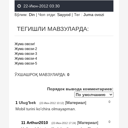
22-Июн-2012 03:30
Бўлим
:
Din
|
Чоп этди
:
Sayyod
|
Тег
:
Juma ovozi
ТЕГИШЛИ МАВЗУЛАРДА:
Жума овози!
Жума овози-2
Жума овози-3
Жума овози-4
Жума овози-5
ЎХШАШРОҚ МАВЗУЛАРДА:
0
Порядок вывода комментариев:
0
1
Ulug'bek
[
Материал
]
(22-Июн-2012 10:12)
Mobil turini ko'chira olmayapman.
0
11
Arthur2010
[
Материал
]
(22-Июн-2012 17:24)