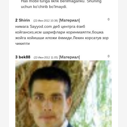
Hali mobil turiga liknk berilmaganku. Shuning
uchun ko'chirib bo'lmaydi.
0
2
Shirin
[
Материал
]
(22-Июн-2012 10:38)
нимага Sayyod.com деб центрга ёзиб
койгансиз,исм шарифлари коринмаяпти,бошка
жойга койишши иложи ёкмиди.Лекин корсатув зор
чикипти
0
3
bek88
[
Материал
]
(22-Июн-2012 11:05)