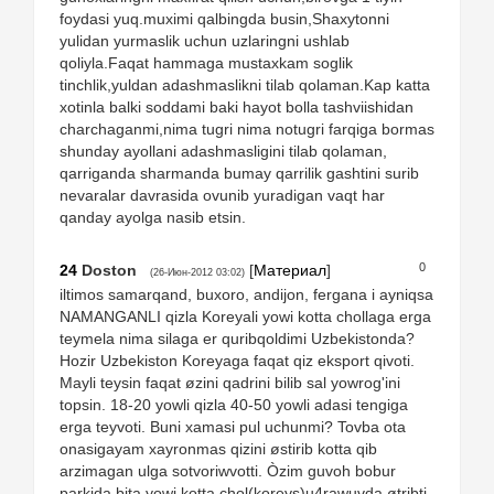
foydasi yuq.muximi qalbingda busin,Shaxytonni
yulidan yurmaslik uchun uzlaringni ushlab
qoliyla.Faqat hammaga mustaxkam soglik
tinchlik,yuldan adashmaslikni tilab qolaman.Kap katta
xotinla balki soddami baki hayot bolla tashviishidan
charchaganmi,nima tugri nima notugri farqiga bormas
shunday ayollani adashmasligini tilab qolaman,
qarriganda sharmanda bumay qarrilik gashtini surib
nevaralar davrasida ovunib yuradigan vaqt har
qanday ayolga nasib etsin.
0
24
Doston
[
Материал
]
(26-Июн-2012 03:02)
iltimos samarqand, buxoro, andijon, fergana i ayniqsa
NAMANGANLI qizla Koreyali yowi kotta chollaga erga
teymela nima silaga er quribqoldimi Uzbekistonda?
Hozir Uzbekiston Koreyaga faqat qiz eksport qivoti.
Mayli teysin faqat øzini qadrini bilib sal yowrog'ini
topsin. 18-20 yowli qizla 40-50 yowli adasi tengiga
erga teyvoti. Buni xamasi pul uchunmi? Tovba ota
onasigayam xayronmas qizini østirib kotta qib
arzimagan ulga sotvoriwvotti. Òzim guvoh bobur
parkida bita yowi kotta chol(koreys)u4rawuvda øtribti