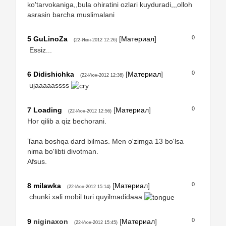
ko'tarvokaniga,,bula ohiratini ozlari kuyduradi,,,olloh
asrasin barcha muslimalani
0
5
GuLinoZa
[
Материал
]
(22-Июн-2012 12:26)
Essiz...
0
6
Didishichka
[
Материал
]
(22-Июн-2012 12:36)
ujaaaaassss
0
7
Loading
[
Материал
]
(22-Июн-2012 12:56)
Hor qilib a qiz bechorani.
Tana boshqa dard bilmas. Men o'zimga 13 bo'lsa
nima bo'libti divotman.
Afsus.
0
8
milawka
[
Материал
]
(22-Июн-2012 15:14)
chunki xali mobil turi quyilmadidaaa
0
9
niginaxon
[
Материал
]
(22-Июн-2012 15:45)