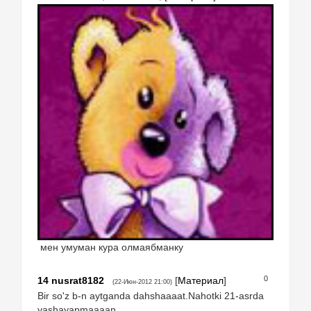
мен умуман кура олмаябманку
0
14
nusrat8182
[
Материал
]
(22-Июн-2012 21:00)
Bir so'z b-n aytganda dahshaaaat.Nahotki 21-asrda
yashayapmaaaan.