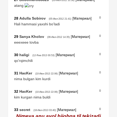
(03-Июл-2012 10:36)
atang
0
28
Adulla Sobirov
[
Материал
]
(05-Июл-2012 21:41)
Hali hammasi yaxshi bo'ladi
0
29
Sanya Kholov
[
Материал
]
(06-Июл-2012 14:35)
eeexeee tovba
0
30
haligi
[
Материал
]
(12-Янв-2013 00:53)
qo'rqimchili
0
31
HacKer
[
Материал
]
(10-Июн-2013 22:06)
nima bulgan kim kurdi
0
32
HacKer
[
Материал
]
(10-Июн-2013 22:06)
kim kurgan nima buldi
0
33
secret
[
Материал
]
(18-Июл-2013 03:40)
Nimeya anu ayol hijobga til tekizadi