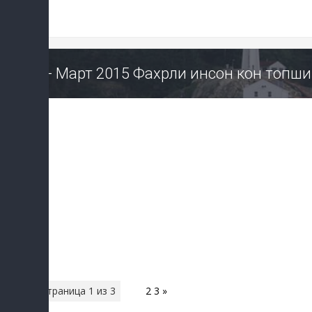
6 - Март 2015 Фахрли инсон кон топш
Страница
1
из
3
1
2
3
»