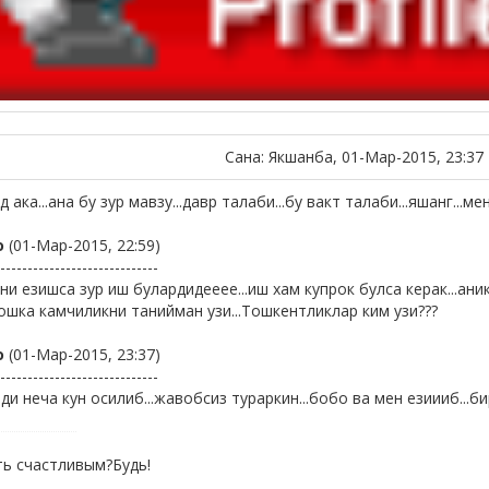
Сана: Якшанба, 01-Мар-2015, 23:37
 ака...ана бу зур мавзу...давр талаби...бу вакт талаби...яшанг...м
о
(01-Мар-2015, 22:59)
-----------------------------
ни езишса зур иш булардидееее...иш хам купрок булса керак...ан
бошка камчиликни танийман узи...Тошкентликлар ким узи???
о
(01-Мар-2015, 23:37)
-----------------------------
ди неча кун осилиб...жавобсиз тураркин...бобо ва мен езиииб...б
ь счастливым?Будь!