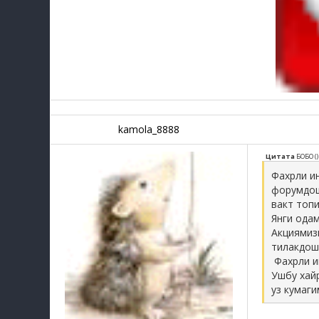
kamola_8888
Цитата
БОБО
(
)
Фахрли ин
форумдо
вакт топ
Янги ода
Акциямиз
тилакдош
Фахрли и
Ушбу хай
уз кумаги