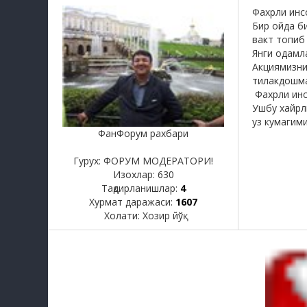
Фахрли инс
Бир ойда б
вакт топиб
Янги одамл
Акциямизни
тилакдошма
Фахрли инс
Ушбу хайрл
уз кумагим
ФанФорум рахбари
Гурух: ФОРУМ МОДЕРАТОРИ!
Изохлар:
630
Тақдирланишлар:
4
Хурмат даражаси:
1607
Холати:
Хозир йўқ