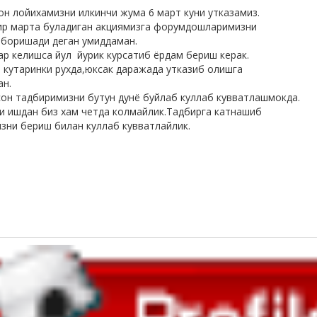
он лойихамизни илкинчи жума 6 март куни утказамиз.
ир марта буладиган акциямизга форумдошларимизни
 боришади деган умиддаман.
ар келишса йул йурик курсатиб ёрдам бериш керак.
 кутаринки рухда,юксак даражада утказиб олишга
н.
он тадбиримизни бутун дунё буйлаб куллаб кувватлашмокда.
и ишдан биз хам четда колмайлик.Тадбирга катнашиб
изни бериш билан куллаб кувватлайлик.