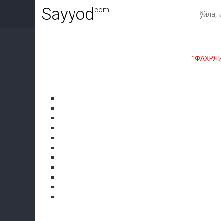
Sayyod
.com
"ФАХРЛ