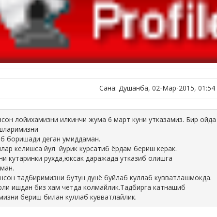
Сана: Душанба, 02-Мар-2015, 01:54
сон лойихамизни илкинчи жума 6 март куни утказамиз. Бир ойда
шларимизни
иб боришади деган умиддаман.
млар келишса йул йурик курсатиб ёрдам бериш керак.
ни кутаринки рухда,юксак даражада утказиб олишга
ман.
нсон тадбиримизни бутун дунё буйлаб куллаб кувватлашмокда.
рли ишдан биз хам четда колмайлик.Тадбирга катнашиб
мизни бериш билан куллаб кувватлайлик.