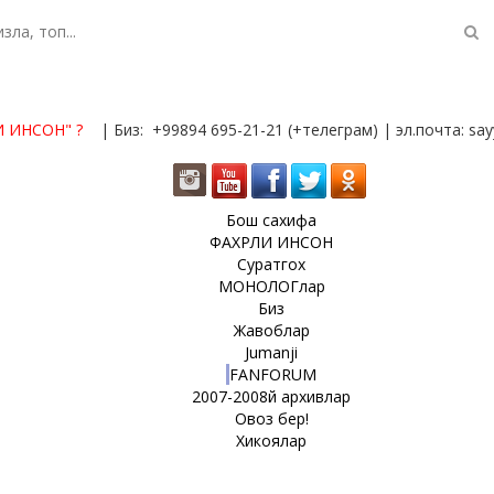
И ИНСОН"
?
| Биз: +99894 695-21-21 (+телеграм) | эл.почта: s
Бош сахифа
ФАХРЛИ ИНСОН
Суратгох
МОНОЛОГлар
Биз
Жавоблар
Jumanji
FANFORUM
2007-2008й архивлар
Овоз бер!
Хикоялар