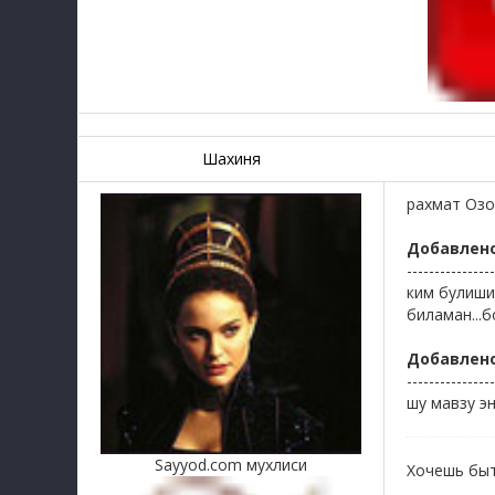
Шахиня
рахмат Озод
Добавлен
----------------
ким булиши
биламан...
Добавлен
----------------
шу мавзу эн
Sayyod.com мухлиси
Хочешь быт