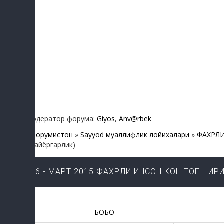
Модератор форума:
Giyos
,
Anv@rbek
Форумистон
»
Sayyod муаллифлик лойихалари
»
ФАХРЛ
тайёргарлик)
6 - МАРТ 2015 ФАХРЛИ ИНСОН КОН ТОПШИР
БОБО