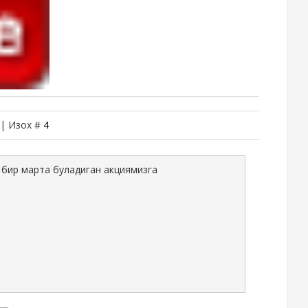
 | Изох #
4
 бир марта буладиган акциямизга