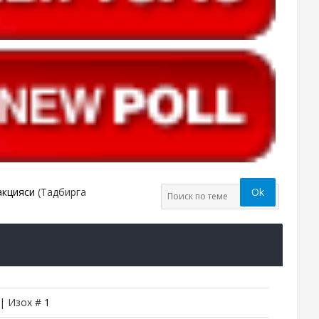
акцияси
(Тадбирга
 | Изох #
1