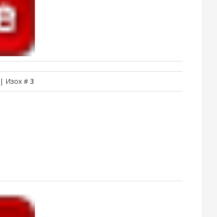
 | Изох #
3