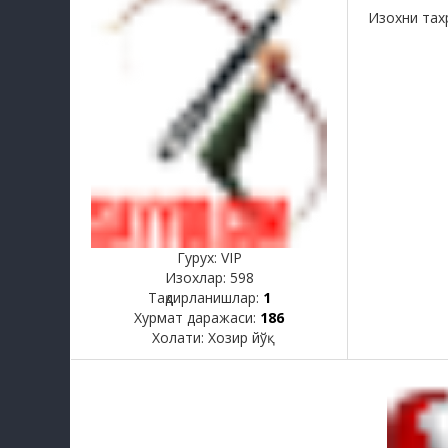
Изохни тах
Гурух: VIP
Изохлар:
598
Тақдирланишлар:
1
Хурмат даражаси:
186
Холати:
Хозир йўқ