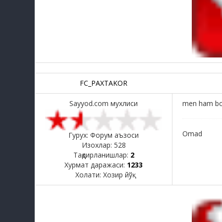
FC_PAXTAKOR
Sayyod.com мухлиси
men ham bo
Omad
Гурух: Форум аъзоси
Изохлар:
528
Тақдирланишлар:
2
Хурмат даражаси:
1233
Холати:
Хозир йўқ