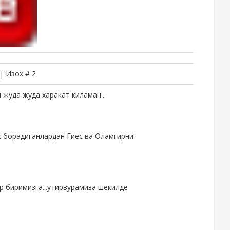
 | Изох #
2
ен жуда жуда харакат киламан...
ик борадиганлардан Гиес ва Оламгирни
ир биримизга...утирвурамиза шекилде