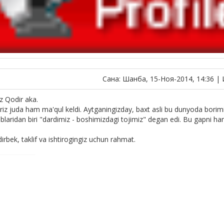
Сана: Шанба, 15-Ноя-2014, 14:36 |
z Qodir aka.
riz juda ham ma'qul keldi. Aytganingizday, baxt asli bu dunyoda borim
oblaridan biri "dardimiz - boshimizdagi tojimiz" degan edi. Bu gapn
irbek, taklif va ishtirogingiz uchun rahmat.