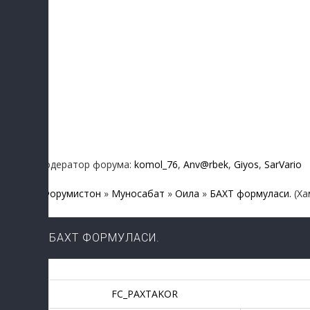
Модератор форума:
komol_76
,
Anv@rbek
,
Giyos
,
SarVario
Форумистон
»
Муносабат
»
Оила
»
БАХТ формуласи.
(Ха
БАХТ ФОРМУЛАСИ.
FC_PAXTAKOR