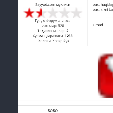
Sayyod.com мухлиси
baxt haqidag
baxt sizni t
Гурух: Форум аъзоси
Omad
Изохлар:
528
Тақдирланишлар:
2
Хурмат даражаси:
1233
Холати:
Хозир йўқ
БОБО