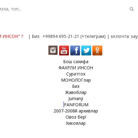
И ИНСОН"
?
| Биз: +99894 695-21-21 (+телеграм) | эл.почта: s
Бош сахифа
ФАХРЛИ ИНСОН
Суратгох
МОНОЛОГлар
Биз
Жавоблар
Jumanji
FANFORUM
2007-2008й архивлар
Овоз бер!
Хикоялар