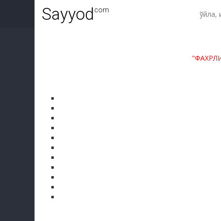
Sayyod
.com
"ФАХРЛ