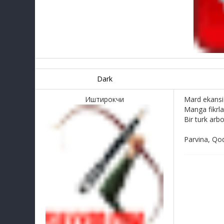
Dark
Иштирокчи
Mard ekansi
Manga fikrla
Bir turk arb
Parvina, Qod