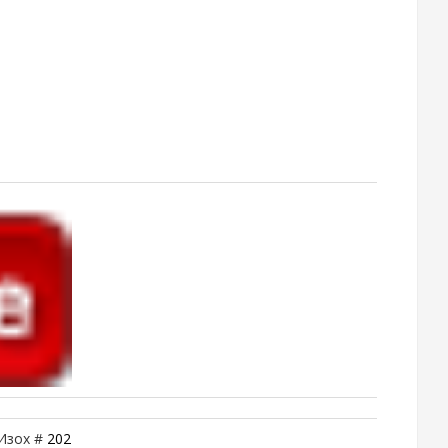
 Изох #
202