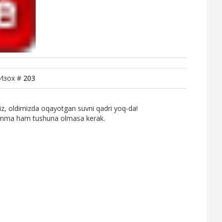
 Изох #
203
iz, oldimizda oqayotgan suvni qadri yoq-da!
i hamma ham tushuna olmasa kerak.