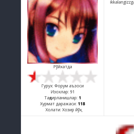
ikkalangizz
Рўйхатда
Гурух: Форум аъзоси
Изохлар:
91
Тақдирланишлар:
1
Хурмат даражаси:
118
Холати:
Хозир йўқ