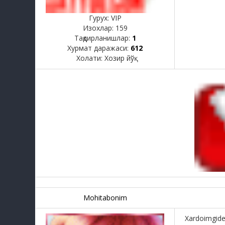
Гурух: VIP
Изохлар:
159
Тақдирланишлар:
1
Хурмат даражаси:
612
Холати:
Хозир йўқ
Mohitabonim
Xardoimgide