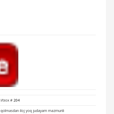
| Изох #
204
il qolmasdan iloj yoq judayam mazmunli