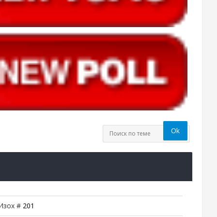
 Изох #
201