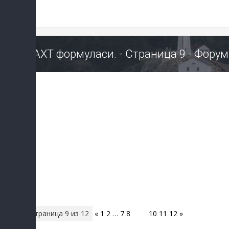
БАХТ формуласи. - Страница 9 - Фору
Страница
9
из
12
«
1
2
…
7
8
9
10
11
12
»