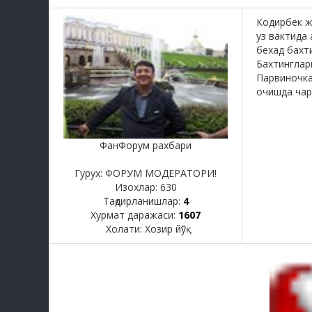
Кодирбек ж
уз вактида
бехад бахт
Бахтингларг
Парвиночка
очишда чар
ФанФорум рахбари
Гурух: ФОРУМ МОДЕРАТОРИ!
Изохлар:
630
Тақдирланишлар:
4
Хурмат даражаси:
1607
Холати:
Хозир йўқ