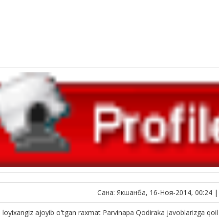
Сана: Якшанба, 16-Ноя-2014, 00:24 
 loyixangiz ajoyib o'tgan raxmat Parvinapa Qodiraka javoblarizga qo