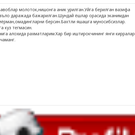
авоблар молоток,нишонга аник урилган.Уйга берилган вазифа
 аъло даражада бажарилган.Шундай ёшлар орасида эканимдан
иёрман,омадингларни берсин.Бахтли яшашга муносибсизлар.
а куз тегмасин.
мга алохида рахматларим.Хар бир иштирокчининг янги киррала
чаманг.