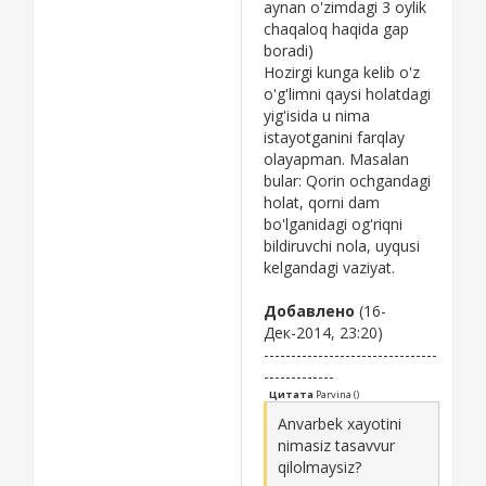
aynan o'zimdagi 3 oylik
chaqaloq haqida gap
boradi)
Hozirgi kunga kelib o'z
o'g'limni qaysi holatdagi
yig'isida u nima
istayotganini farqlay
olayapman. Masalan
bular: Qorin ochgandagi
holat, qorni dam
bo'lganidagi og'riqni
bildiruvchi nola, uyqusi
kelgandagi vaziyat.
Добавлено
(16-
Дек-2014, 23:20)
--------------------------------
-------------
Цитата
Parvina
(
)
Anvarbek xayotini
nimasiz tasavvur
qilolmaysiz?