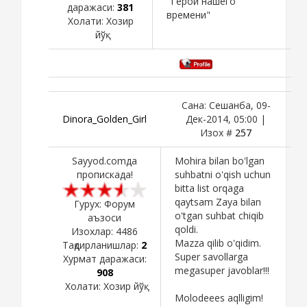
"Герой нашего
даражаси:
381
времени"
Холати:
Хозир
йўқ
Сана: Сешанба, 09-
Dinora_Golden_Girl
Дек-2014, 05:00 |
Изох #
257
Sayyod.comда
Mohira bilan bo'lgan
пропискада!
suhbatni o'qish uchun
bitta list orqaga
qaytsam Zaya bilan
Гурух: Форум
o'tgan suhbat chiqib
аъзоси
qoldi.
Изохлар:
4486
Mazza qilib o'qidim.
Тақдирланишлар:
2
Super savollarga
Хурмат даражаси:
megasuper javoblar!!!
908
Холати:
Хозир йўқ
Molodeees aqlligim!