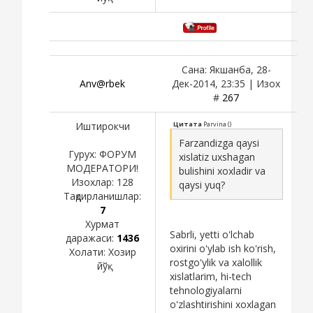
Сана: Якшанба, 28-
Anv@rbek
Дек-2014, 23:35 | Изох
#
267
Иштирокчи
Цитата
Parvina
(
)
Farzandizga qaysi
Гурух: ФОРУМ
xislatiz uxshagan
МОДЕРАТОРИ!
bulishini xoxladir va
Изохлар:
128
qaysi yuq?
Тақдирланишлар:
7
Хурмат
Sabrli, yetti o'lchab
даражаси:
1436
oxirini o'ylab ish ko'rish,
Холати:
Хозир
rostgo'ylik va xalollik
йўқ
xislatlarim, hi-tech
tehnologiyalarni
o'zlashtirishini xoxlagan