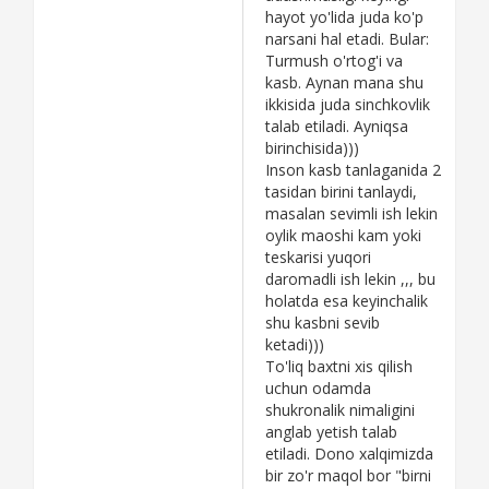
hayot yo'lida juda ko'p
narsani hal etadi. Bular:
Turmush o'rtog'i va
kasb. Aynan mana shu
ikkisida juda sinchkovlik
talab etiladi. Ayniqsa
birinchisida)))
Inson kasb tanlaganida 2
tasidan birini tanlaydi,
masalan sevimli ish lekin
oylik maoshi kam yoki
teskarisi yuqori
daromadli ish lekin ,,, bu
holatda esa keyinchalik
shu kasbni sevib
ketadi)))
To'liq baxtni xis qilish
uchun odamda
shukronalik nimaligini
anglab yetish talab
etiladi. Dono xalqimizda
bir zo'r maqol bor "birni