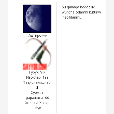
bu qanaqa bedodliik..
wuncha odamni kuttiriw
insofdanmi..
Иштирокчи
Гурух: VIP
Изохлар:
199
Тақдирланишлар:
3
Хурмат
даражаси:
44
Холати:
Хозир
йўқ