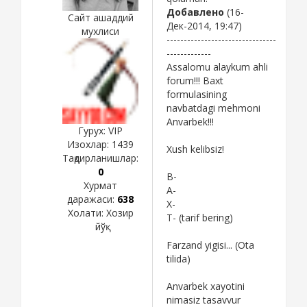
Добавлено
(16-
Сайт ашаддий
Дек-2014, 19:47)
мухлиси
--------------------------------
-------------
Assalomu alaykum ahli
forum!!! Baxt
formulasining
navbatdagi mehmoni
Anvarbek!!!
Гурух: VIP
Изохлар:
1439
Xush kelibsiz!
Тақдирланишлар:
0
B-
Хурмат
A-
даражаси:
638
X-
Холати:
Хозир
T- (tarif bering)
йўқ
Farzand yigisi... (Ota
tilida)
Anvarbek xayotini
nimasiz tasavvur