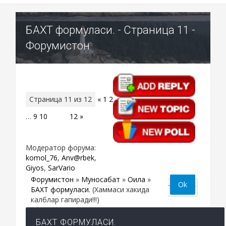
БАХТ формуласи. - Страница 11 -
Форумистон
Страница
11
из
12
«
1
2
…
9
10
11
12
»
Модератор форума:
komol_76
,
Anv@rbek
,
Giyos
,
SarVario
Форумистон
»
Муносабат
»
Оила
»
БАХТ формуласи.
(Хаммаси хакида
калблар гапиради!!!)
БАХТ ФОРМУЛАСИ.