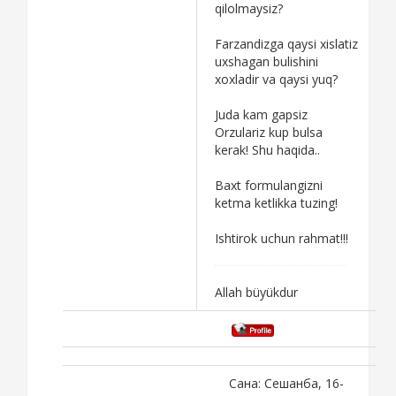
qilolmaysiz?
Farzandizga qaysi xislatiz
uxshagan bulishini
xoxladir va qaysi yuq?
Juda kam gapsiz
Orzulariz kup bulsa
kerak! Shu haqida..
Baxt formulangizni
ketma ketlikka tuzing!
Ishtirok uchun rahmat!!!
Allah büyükdur
Сана: Сешанба, 16-