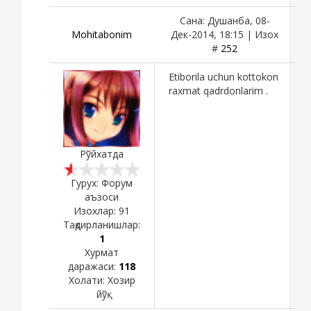
Сана: Душанба, 08-
Mohitabonim
Дек-2014, 18:15 | Изох
#
252
Etiborila uchun kottokon
raxmat qadrdonlarim .
Рўйхатда
Гурух: Форум
аъзоси
Изохлар:
91
Тақдирланишлар:
1
Хурмат
даражаси:
118
Холати:
Хозир
йўқ