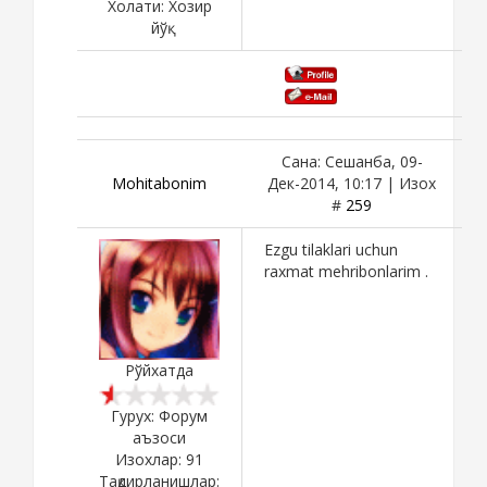
Холати:
Хозир
йўқ
Сана: Сешанба, 09-
Mohitabonim
Дек-2014, 10:17 | Изох
#
259
Ezgu tilaklari uchun
raxmat mehribonlarim .
Рўйхатда
Гурух: Форум
аъзоси
Изохлар:
91
Тақдирланишлар: