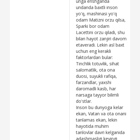
unga erishganda
undanda baxtli inson
yo'q, mashinasi yo'q
odam Matizni orzu qilsa,
Sparki bor odam
Lacettini orzu qiladi, shu
bilan hayot zanjiri davom
etaveradi. Lekin asl baxt
uchun eng kerakli
faktorlardan bular:
Tinchlik totuvlik, sihat
salomatlik, ota ona
duosi, suyukli rafiqa,
farzandlar, yaxshi
daromadli kasb, har
narsaga tayyor bilimli
do'stlar.
Inson bu dunyoga kelar
ekan, Vatan va ota onani
tanlamas ekan, lekin
hayotida muhim
tanlovlar davri kelganida
adashmasligi keyingi