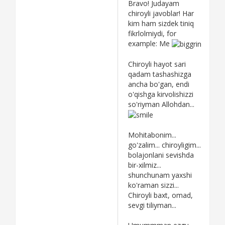
Bravo! Judayam
chiroyli javoblar! Har
kim ham sizdek tiniq
fikrlolmiydi, for
example: Me
Chiroyli hayot sari
qadam tashashizga
ancha bo'gan, endi
o'qishga kirvolishizzi
so'riyman Allohdan...
Mohitabonim...
go'zalim... chiroyligim...
bolajonlani sevishda
bir-xilmiz...
shunchunam yaxshi
ko'raman sizzi...
Chiroyli baxt, omad,
sevgi tiliyman...