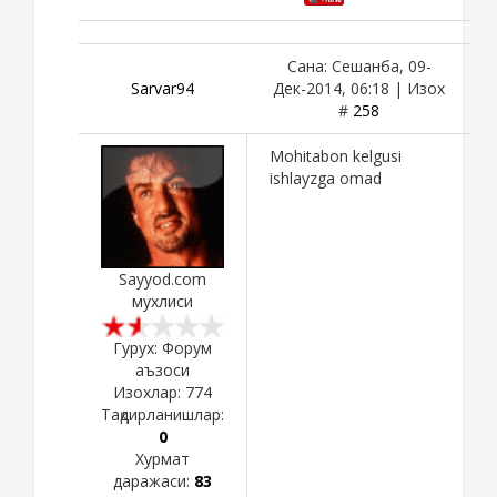
Сана: Сешанба, 09-
Sarvar94
Дек-2014, 06:18 | Изох
#
258
Mohitabon kelgusi
ishlayzga omad
Sayyod.com
мухлиси
Гурух: Форум
аъзоси
Изохлар:
774
Тақдирланишлар:
0
Хурмат
даражаси:
83