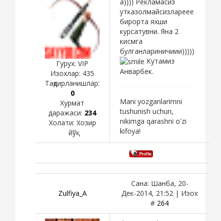
а)))) Рекламасиз
утказолмайсизлареее
бирорта яхши
курсатувни. Яна 2
кисмга
булганлариничиии)))))
Кутамиз
Гурух: VIP
Анварбек.
Изохлар:
435
Тақдирланишлар:
0
Mani yozganlarimni
Хурмат
tushunish uchun,
даражаси:
234
nikimga qarashni o'zi
Холати:
Хозир
kifoya!
йўқ
Сана: Шанба, 20-
Zulfiya_A
Дек-2014, 21:52 | Изох
#
264