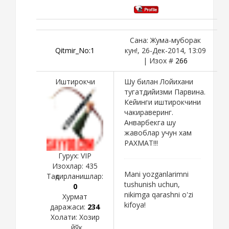
Сана: Жума-муборак
Qitmir_No:1
кун!, 26-Дек-2014, 13:09
| Изох #
266
Иштирокчи
Шу билан Лойихани
тугатдийизми Парвина.
Кейинги иштирокчини
чакираверинг.
Анварбекга шу
жавоблар учун хам
РАХМАТ!!!
Гурух: VIP
Изохлар:
435
Mani yozganlarimni
Тақдирланишлар:
tushunish uchun,
0
nikimga qarashni o'zi
Хурмат
kifoya!
даражаси:
234
Холати:
Хозир
йўқ