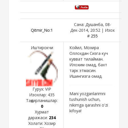
Сана: Душанба, 08-
Qitmir_No:1
Дек-2014, 20:52 | Изох
#
255
Иштирокчи
Койил, Мохира
Оллохдан Сизга куч
кувват тилайман.
Илохим омад, бахт
тарк этмасин.
Ишингизга омад.
Гурух: VIP
Mani yozganlarimni
Изохлар:
435
tushunish uchun,
Тақдирланишлар:
nikimga qarashni o'zi
0
kifoya!
Хурмат
даражаси:
234
Холати:
Хозир