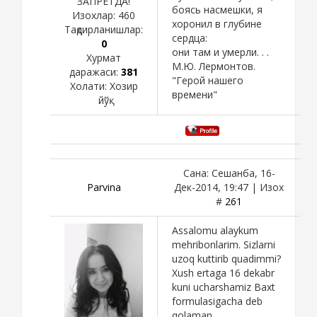
ЗАПРЕТДА!
боясь насмешки, я
Изохлар:
460
хоронил в глубине
Тақдирланишлар:
сердца:
0
они там и умерли. . .
Хурмат
М.Ю. Лермонтов.
даражаси:
381
"Герой нашего
Холати:
Хозир
времени"
йўқ
Сана: Сешанба, 16-
Parvina
Дек-2014, 19:47 | Изох
#
261
Assalomu alaykum
mehribonlarim. Sizlarni
uzoq kuttirib quadimmi?
Xush ertaga 16 dekabr
kuni ucharshamiz Baxt
formulasigacha deb
qolaman.