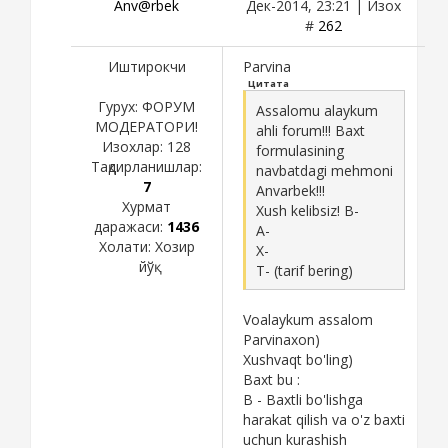
Anv@rbek
Дек-2014, 23:21 | Изох
#
262
Иштирокчи
Parvina
Цитата
Гурух: ФОРУМ
Assalomu alaykum
МОДЕРАТОРИ!
ahli forum!!! Baxt
Изохлар:
128
formulasining
Тақдирланишлар:
navbatdagi mehmoni
7
Anvarbek!!!
Хурмат
Xush kelibsiz! B-
даражаси:
1436
A-
Холати:
Хозир
X-
йўқ
T- (tarif bering)
Voalaykum assalom
Parvinaxon)
Xushvaqt bo'ling)
Baxt bu :
B - Baxtli bo'lishga
harakat qilish va o'z baxti
uchun kurashish