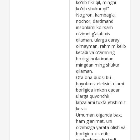
ko'rib fikr qil, mingni
ko'rib shukur qil"
Nogiron, kambag'al
nochor, dardmand
insonlarni ko'rsam
o'zimni g'alati xis
qilaman, ularga qaray
olmayman, rahmim kelib
ketadi va o'zimning
hozirgi holatimdan
mingdan ming shukur
qilaman.
Ota ona duosi bu -
hayotimiz eleksiri, ularni
borligida imkon qadar
ularga quvonchli
lahzalarni tuxfa etishimiz
kerak
Umuman olganda baxt
ham g'animat, uni
o'zimizga yarata olish va
borligida xis etib
yashashimiz bu totli