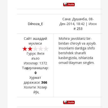
Сана: Душанба, 08-
Dilnoza_E
Дек-2014, 18:42 | Изох
#
253
Сайт ашаддий
Mohira javoblariz bir-
мухлиси
biridan chiroyli va ajoyib.
Insonlarni dardiga shifo
berishdek sharafli
Гурух: Янги
kasbingizda, ishlarizda
аъзо
omad tilayman singlim.
Изохлар:
1372
Тақдирланишлар:
0
Хурмат
даражаси:
366
Холати:
Хозир
йўқ