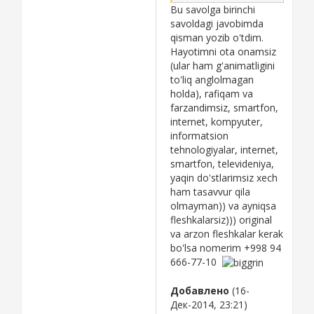
Bu savolga birinchi
savoldagi javobimda
qisman yozib o'tdim.
Hayotimni ota onamsiz
(ular ham g'animatligini
to'liq anglolmagan
holda), rafiqam va
farzandimsiz, smartfon,
internet, kompyuter,
informatsion
tehnologiyalar, internet,
smartfon, televideniya,
yaqin do'stlarimsiz xech
ham tasavvur qila
olmayman)) va ayniqsa
fleshkalarsiz))) original
va arzon fleshkalar kerak
bo'lsa nomerim +998 94
666-77-10
Добавлено
(16-
Дек-2014, 23:21)