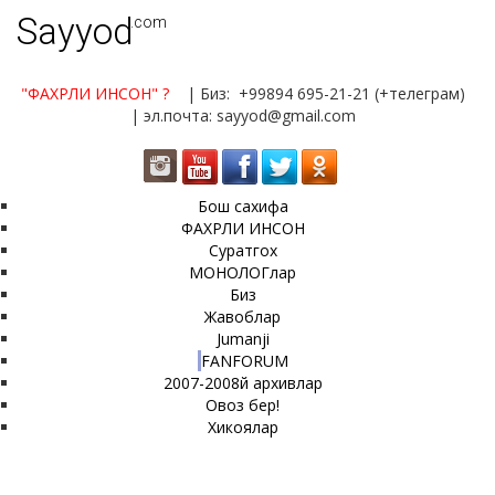
Sayyod
.com
"ФАХРЛИ ИНСОН"
?
| Биз: +99894 695-21-21 (+телеграм)
| эл.почта: sayyod@gmail.com
Бош сахифа
ФАХРЛИ ИНСОН
Суратгох
МОНОЛОГлар
Биз
Жавоблар
Jumanji
FANFORUM
2007-2008й архивлар
Овоз бер!
Хикоялар