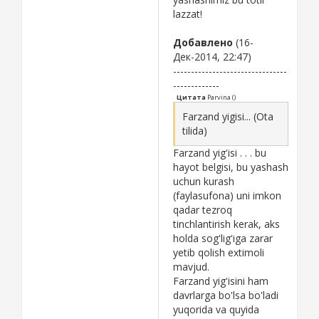
lazzat!
Добавлено
(16-
Дек-2014, 22:47)
--------------------------------
-------------
Цитата
Parvina
(
)
Farzand yigisi... (Ota
tilida)
Farzand yig'isi . . . bu
hayot belgisi, bu yashash
uchun kurash
(faylasufona) uni imkon
qadar tezroq
tinchlantirish kerak, aks
holda sog'lig'iga zarar
yetib qolish extimoli
mavjud.
Farzand yig'isini ham
davrlarga bo'lsa bo'ladi
yuqorida va quyida