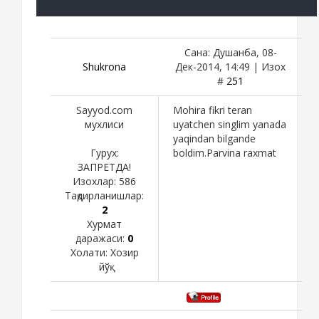
Сана: Душанба, 08-
Shukronа
Дек-2014, 14:49 | Изох
#
251
Sayyod.com
Mohira fikri teran
мухлиси
uyatchen singlim yanada
yaqindan bilgande
Гурух:
boldim.Parvina raxmat
ЗАПРЕТДА!
Изохлар:
586
Тақдирланишлар:
2
Хурмат
даражаси:
0
Холати:
Хозир
йўқ