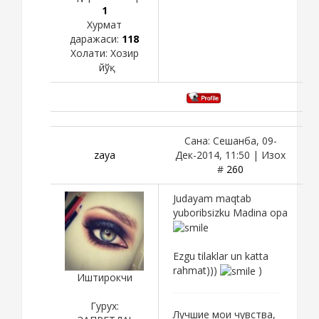
1
Хурмат
даражаси:
118
Холати:
Хозир
йўқ
Сана: Сешанба, 09-
zaya
Дек-2014, 11:50 | Изох
#
260
Judayam maqtab
yuboribsizku Madina opa
Ezgu tilaklar un katta
rahmat)))
)
Иштирокчи
Гурух:
Лучшие мои чувства,