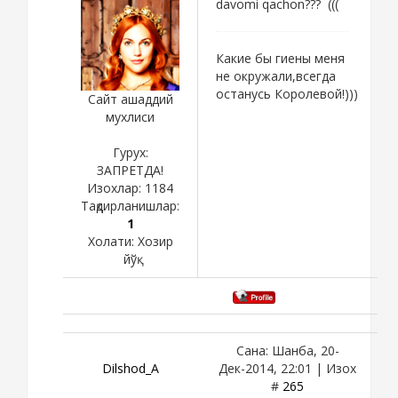
davomi qachon??? (((
Какие бы гиены меня
не окружали,всегда
останусь Королевой!)))
Сайт ашаддий
мухлиси
Гурух:
ЗАПРЕТДА!
Изохлар:
1184
Тақдирланишлар:
1
Холати:
Хозир
йўқ
Сана: Шанба, 20-
Dilshod_A
Дек-2014, 22:01 | Изох
#
265