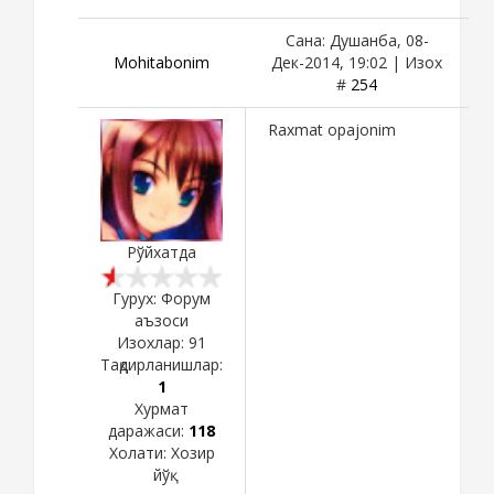
Сана: Душанба, 08-
Mohitabonim
Дек-2014, 19:02 | Изох
#
254
Raxmat opajonim
Рўйхатда
Гурух: Форум
аъзоси
Изохлар:
91
Тақдирланишлар:
1
Хурмат
даражаси:
118
Холати:
Хозир
йўқ