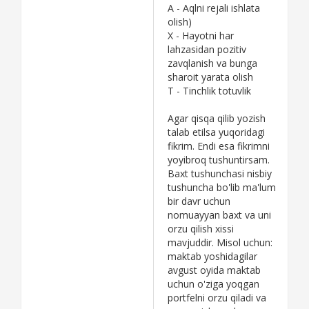
A - Aqlni rejali ishlata
olish)
X - Hayotni har
lahzasidan pozitiv
zavqlanish va bunga
sharoit yarata olish
T - Tinchlik totuvlik
Agar qisqa qilib yozish
talab etilsa yuqoridagi
fikrim. Endi esa fikrimni
yoyibroq tushuntirsam.
Baxt tushunchasi nisbiy
tushuncha bo'lib ma'lum
bir davr uchun
nomuayyan baxt va uni
orzu qilish xissi
mavjuddir. Misol uchun:
maktab yoshidagilar
avgust oyida maktab
uchun o'ziga yoqgan
portfelni orzu qiladi va