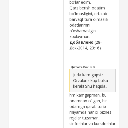
bo'lar edim.
Qarz berish odatim
bo'lmasligini, ertalab
barvaqt tura olmaslik
odatlarimni
o'xshamaslgini
xoxlayman.
Добавлено
(28-
Дек-2014, 23:16)
--------------------------------
-------------
Цитата
Parvina
(
)
Juda kam gapsiz
Orzulariz kup bulsa
kerak! Shu haqida..
hm kamgapman, bu
onamdan o'tgan, bir
odamga qarab turib
miyamda har xil biznes
rejalar tuzaman,
sinfoshlar va kursdoshlar