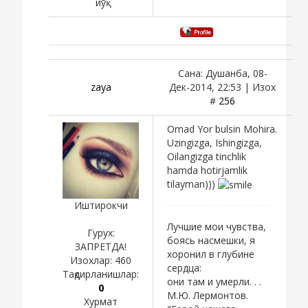
йўқ
Сана: Душанба, 08-
zaya
Дек-2014, 22:53 | Изох
#
256
Omad Yor bulsin Mohira.
Uzingizga, Ishingizga,
Oilangizga tinchlik
hamda hotirjamlik
tilayman)))
Иштирокчи
Лучшие мои чувства,
Гурух:
боясь насмешки, я
ЗАПРЕТДА!
хоронил в глубине
Изохлар:
460
сердца:
Тақдирланишлар:
они там и умерли. . .
0
М.Ю. Лермонтов.
Хурмат