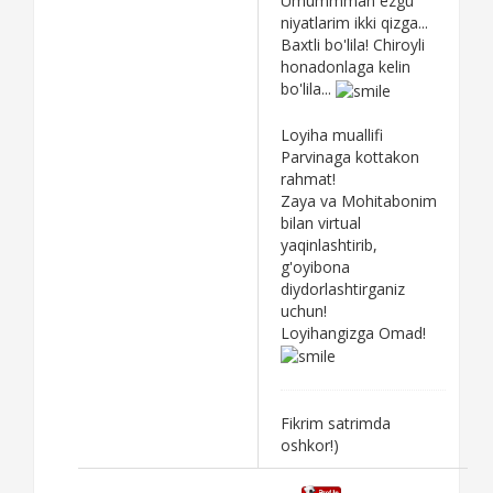
Umummman ezgu
niyatlarim ikki qizga...
Baxtli bo'lila! Chiroyli
honadonlaga kelin
bo'lila...
Loyiha muallifi
Parvinaga kottakon
rahmat!
Zaya va Mohitabonim
bilan virtual
yaqinlashtirib,
g'oyibona
diydorlashtirganiz
uchun!
Loyihangizga Omad!
Fikrim satrimda
oshkor!)