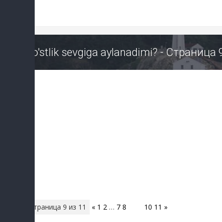
Do'stlik sevgiga aylanadimi? - Страница
Страница
9
из
11
«
1
2
…
7
8
9
10
11
»