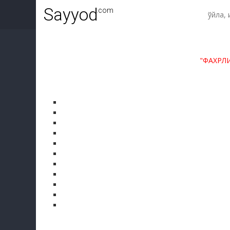
Sayyod
.com
"ФАХРЛ