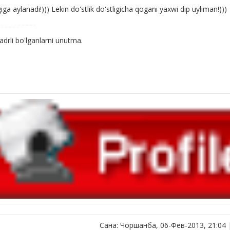
iga aylanadi!))) Lekin do'stlik do'stligicha qogani yaxwi dip uyliman!)))
drli bo'lganlarni unutma.
Сана: Чоршанба, 06-Фев-2013, 21:04