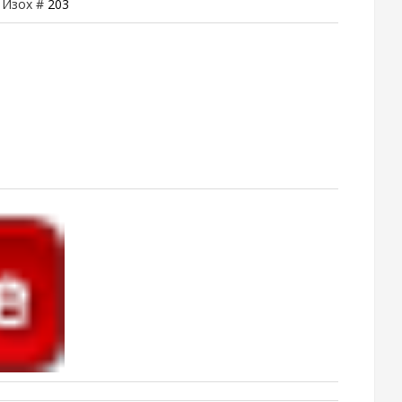
| Изох #
203