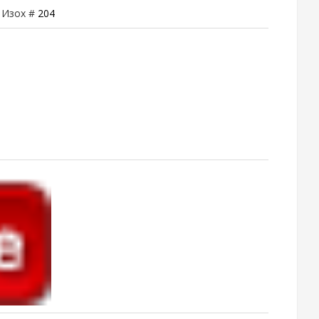
| Изох #
204