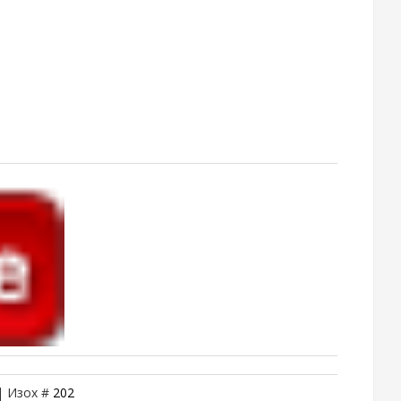
 | Изох #
202