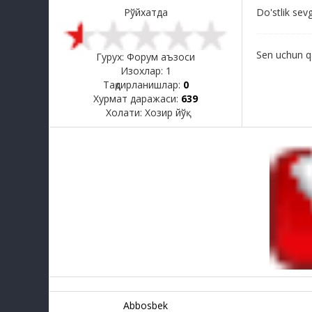
Рўйхатда
Do'stlik sevg
Sen uchun qa
Гурух: Форум аъзоси
Изохлар:
1
Тақдирланишлар:
0
Хурмат даражаси:
639
Холати:
Хозир йўқ
Abbosbek