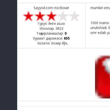
Sayyod.com посбони!
mumkin emas 
1000 marta 
Гурух: Янги аъзо
unutishadi. 
Изохлар:
3823
umr eslab yur
Тақдирланишлар:
0
Хурмат даражаси:
655
Холати:
Хозир йўқ