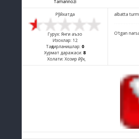
Tamannozi
Рўйхатда
albatta tur
O'tgan narsa
Гурух: Янги аъзо
Изохлар:
12
Тақдирланишлар:
0
Хурмат даражаси:
8
Холати:
Хозир йўқ