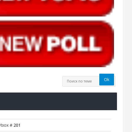
 Изох #
201