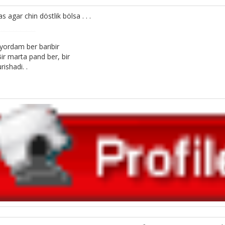
agar chin döstlik bölsa . . .
yordam ber baribir
Bir marta pand ber, bir
ishadi. .