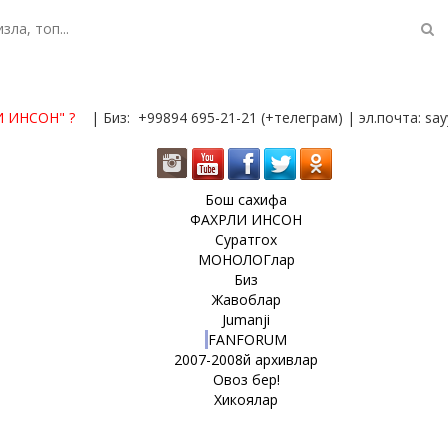
И ИНСОН"
?
| Биз: +99894 695-21-21 (+телеграм) | эл.почта: s
Бош сахифа
ФАХРЛИ ИНСОН
Суратгох
МОНОЛОГлар
Биз
Жавоблар
Jumanji
FANFORUM
2007-2008й архивлар
Овоз бер!
Хикоялар