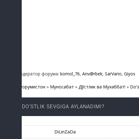
Модератор форума:
komol_76
,
Anv@rbek
,
SarVario
,
Giyos
Форумистон
»
Муносабат
»
Дўстлик ва Мухаббат!
»
Do's
DO'STLIK SEVGIGA AYLANADIMI?
DiLinZaDa