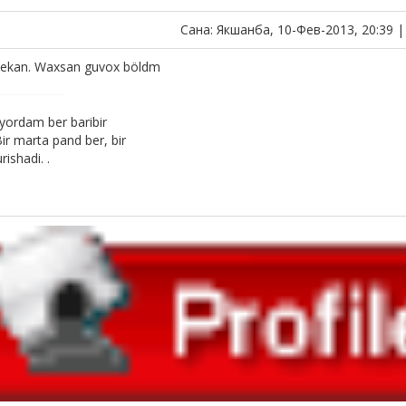
Сана: Якшанба, 10-Фев-2013, 20:39 
 ekan. Waxsan guvox böldm
yordam ber baribir
Bir marta pand ber, bir
ishadi. .