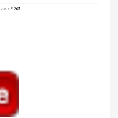
| Изох #
205