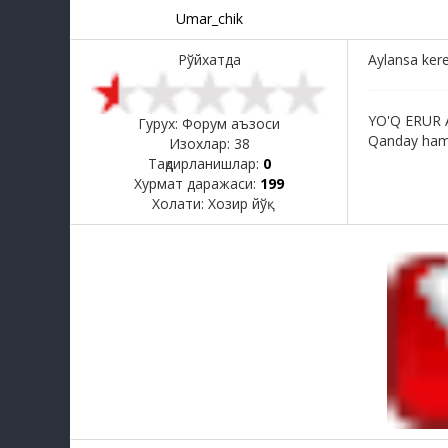
Umar_chik
Рўйхатда
Aylansa ker
YO'Q ERUR
Гурух: Форум аъзоси
Qanday ham 
Изохлар:
38
Тақдирланишлар:
0
Хурмат даражаси:
199
Холати:
Хозир йўқ