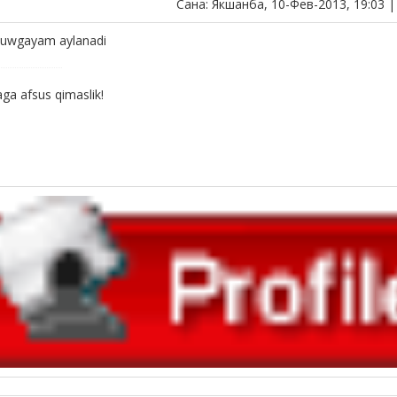
Сана: Якшанба, 10-Фев-2013, 19:03 
muwgayam aylanadi
ga afsus qimaslik!