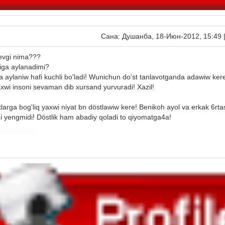
Сана: Душанба, 18-Июн-2012, 15:49 
sevgi nima???
giga aylanadimi?
a aylaniw hafi kuchli bo'ladi! Wunichun do'st tanlavotganda adawiw ker
axwi insoni sevaman dib xursand yurvuradi! Xazil!
tlarga bog'liq yaxwi niyat bn döstlawiw kere! Benikoh ayol va erkak 6rtas
i yengmidi! Döstlik ham abadiy qoladi to qiyomatga4a!