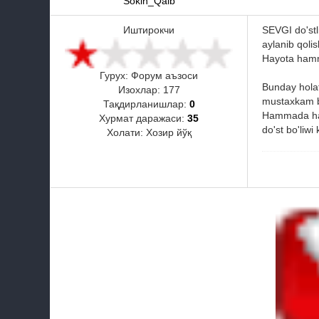
Sokin_Qalb
Иштирокчи
SEVGI do'stl
aylanib qol
Hayota hamm
Гурух: Форум аъзоси
Bunday holat
Изохлар:
177
mustaxkam b
Тақдирланишлар:
0
Hammada har x
Хурмат даражаси:
35
do'st bo'liw
Холати:
Хозир йўқ