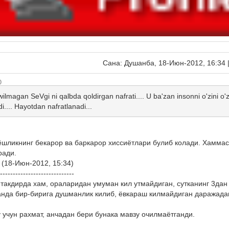
Сана: Душанба, 18-Июн-2012, 16:34 
)
ilmagan SeVgi ni qalbda qoldirgan nafrati.... U ba'zan insonni o'zini o'
i.... Hayotdan nafratlanadi...
ёшликнинг бекарор ва баркарор хиссиётлари булиб колади. Хаммаси
ради.
(18-Июн-2012, 15:34)
-----------------------------
 такдирда хам, ораларидан умуман кил утмайдиган, сутканинг 3дан
ганда бир-бирига душманлик килиб, ёвкараш килмайдиган даражада
 учун рахмат, анчадан бери бунака мавзу очилмаётганди.