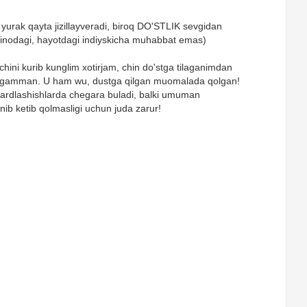
 yurak qayta jizillayveradi, biroq DO'STLIK sevgidan
(kinodagi, hayotdagi indiyskicha muhabbat emas)
chini kurib kunglim xotirjam, chin do'stga tilaganimdan
i qilgamman. U ham wu, dustga qilgan muomalada qolgan!
 dardlashishlarda chegara buladi, balki umuman
b ketib qolmasligi uchun juda zarur!