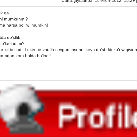
Сана: Душанба, 18-Июн-2012, 15:29 
ik ga
ishi mumkunmi?
a narsa bo'liwi mumkin!
da do'stlik
o'laoladimi?
il bo'ladi. Lekin bir vaqtla sevgan insonni keyn do'st dib ko'riw qiyinro
i kamdan kam holda bo'ladi!