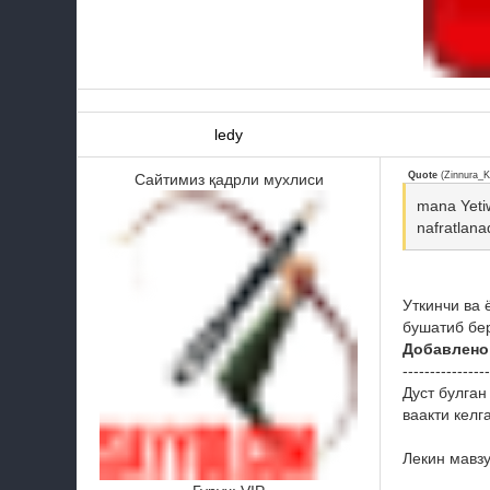
ledy
Quote
(
Zinnura_K
Сайтимиз қадрли мухлиси
mana Yetiw
nafratlanad
Уткинчи ва 
бушатиб бе
Добавлено
----------------
Дуст булган
ваакти кел
Лекин мавзу