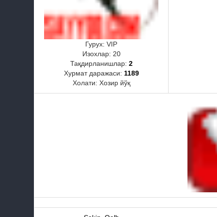
Гурух: VIP
Изохлар:
20
Тақдирланишлар:
2
Хурмат даражаси:
1189
Холати:
Хозир йўқ