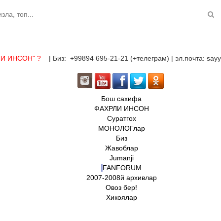
ЛИ ИНСОН"
?
| Биз: +99894 695-21-21 (+телеграм) | эл.почта: sa
Бош сахифа
ФАХРЛИ ИНСОН
Суратгох
МОНОЛОГлар
Биз
Жавоблар
Jumanji
FANFORUM
2007-2008й архивлар
Овоз бер!
Хикоялар