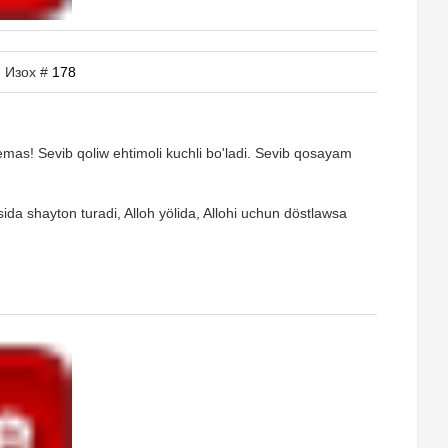
| Изох #
178
emas! Sevib qoliw ehtimoli kuchli bo'ladi. Sevib qosayam
ida shayton turadi, Alloh yölida, Allohi uchun döstlawsa