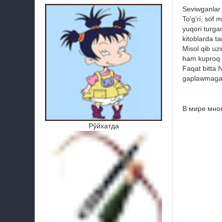
Seviwganlar 
To'g'ri, sof
yuqori turga
kitoblarda t
Misol qib uz
ham kuproq b
Faqat bitta 
gaplawmagan 
В мире мног
Рўйхатда