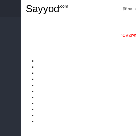
Sayyod
.com
"ФАХР