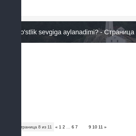
Do'stlik sevgiga aylanadimi? - Страниц
Страница
8
из
11
«
1
2
…
6
7
8
9
10
11
»