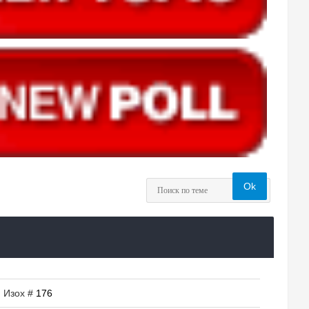
| Изох #
176