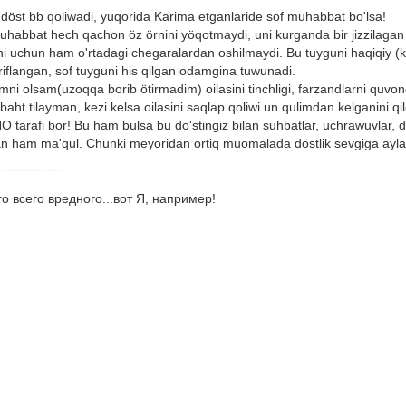
döst bb qoliwadi, yuqorida Karima etganlaride sof muhabbat bo'lsa!
 muhabbat hech qachon öz örnini yöqotmaydi, uni kurganda bir jizzilagan
ni uchun ham o'rtadagi chegaralardan oshilmaydi. Bu tuyguni haqiqiy 
ariflangan, sof tuyguni his qilgan odamgina tuwunadi.
imni olsam(uzoqqa borib ötirmadim) oilasini tinchligi, farzandlarni quvon
aht tilayman, kezi kelsa oilasini saqlap qoliwi un qulimdan kelganin
NO tarafi bor! Bu ham bulsa bu do'stingiz bilan suhbatlar, uchrawuvlar,
ham ma'qul. Chunki meyoridan ortiq muomalada döstlik sevgiga aylani
о всего вредного...вот Я, например!