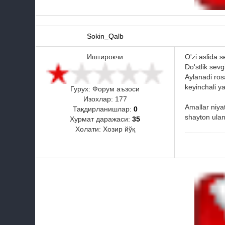
Sokin_Qalb
Иштирокчи
O'zi aslida 
Do'stlik sev
Aylanadi ros
keyinchali y
Гурух: Форум аъзоси
Изохлар:
177
Amallar niya
Тақдирланишлар:
0
shayton ulan
Хурмат даражаси:
35
Холати:
Хозир йўқ