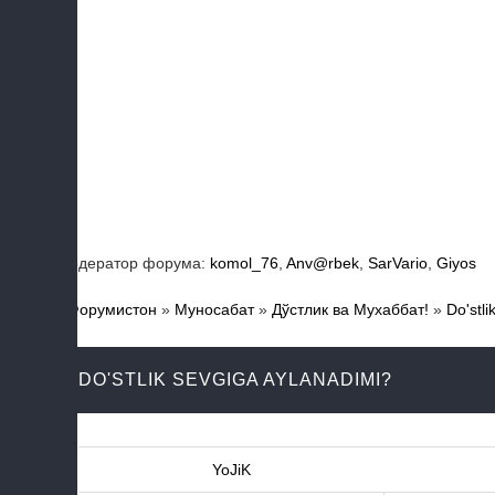
Модератор форума:
komol_76
,
Anv@rbek
,
SarVario
,
Giyos
Форумистон
»
Муносабат
»
Дўстлик ва Мухаббат!
»
Do'stl
DO'STLIK SEVGIGA AYLANADIMI?
YoJiK