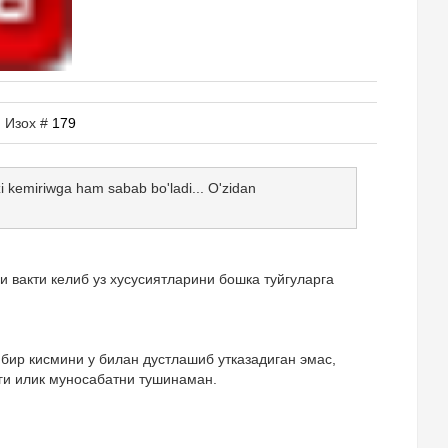
| Изох #
179
zi kemiriwga ham sabab bo'ladi... O'zidan
 вакти келиб уз хусусиятларини бошка туйгуларга
 бир кисмини у билан дустлашиб утказадиган эмас,
ги илик муносабатни тушинаман.