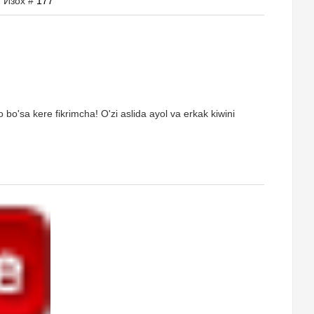
| Изох #
177
 bo'sa kere fikrimcha! O'zi aslida ayol va erkak kiwini