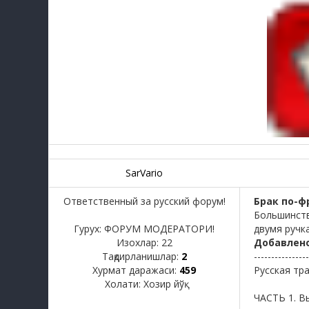
SarVario
Ответственный за русский форум!
Брак по-ф
Большинств
Гурух: ФОРУМ МОДЕРАТОРИ!
двумя ручка
Изохлар:
22
Добавлен
Тақдирланишлар:
2
----------------
Хурмат даражаси:
459
Русская тр
Холати:
Хозир йўқ
ЧАСТЬ 1. В