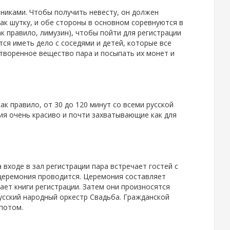
никами. Чтобы получить невесту, он должен
ак шутку, и обе стороны в основном соревнуются в
ак правило, лимузин), чтобы пойти для регистрации
ся иметь дело с соседями и детей, которые все
створенное вещество пара и посыпать их монет и
ак правило, от 30 до 120 минут со всеми русской
ия очень красиво и почти захватывающие как для
 входе в зал регистрации пара встречает гостей с
я церемония проводится. Церемония составляет
вает книги регистрации. Затем они произносятся
усский народный оркестр Свадьба. Гражданской
потом.