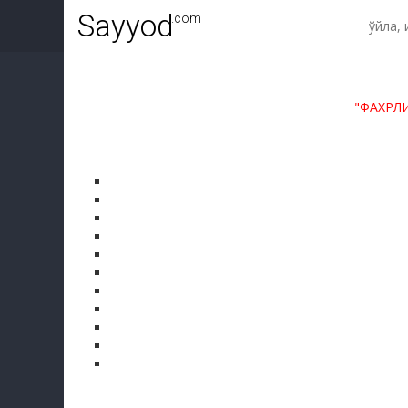
Sayyod
.com
"ФАХРЛ