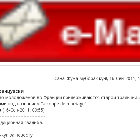
Сана: Жума-муборак кун!, 16-Сен-2011, 
ранцузски
о молодоженов во Франции придерживаются старой традиции и 
ми под названием "a coupe de marriage".
о
(16-Сен-2011, 09:55)
-----------------------------
адиционная свадьба.
ыкуп за невесту