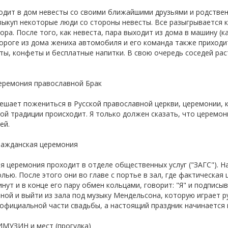
одит в дом невесты со своими ближайшими друзьями и родствен
выкуп некоторые люди со стороны невесты. Все разыгрывается к
ора. После того, как невеста, пара выходит из дома в машину (к
дороге из дома жениха автомобиля и его команда также приходит
ты, конфеты и бесплатные напитки. В свою очередь соседей ра
еремония православной Брак
решает пожениться в Русской православной церкви, церемонии, к
ой традиции происходит. Я только должен сказать, что церемон
ей.
ражданская церемония
я церемония проходит в отделе общественных услуг ("ЗАГС"). На
олью. После этого они во главе с портье в зал, где фактическа
инут и в конце его пару обмен кольцами, говорит: "Я" и подписы
ной и выйти из зала под музыку Мендельсона, которую играет р
официальной части свадьбы, а настоящий праздник начинается 
ИМУЗИН и мест (прогулка)