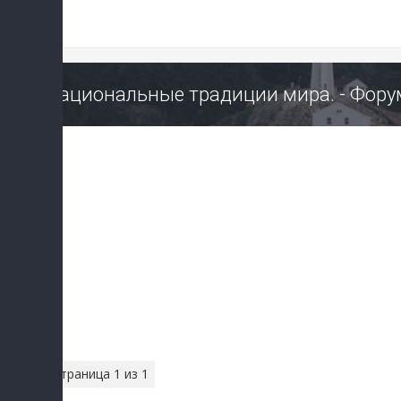
Национальные традиции мира. - Фору
Страница
1
из
1
1