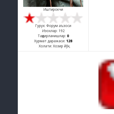
Иштирокчи
Гурух: Форум аъзоси
Изохлар:
192
Тақдирланишлар:
0
Хурмат даражаси:
128
Холати:
Хозир йўқ