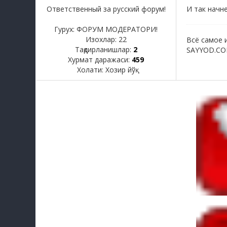
Ответственный за русский форум!
И так начне
Гурух: ФОРУМ МОДЕРАТОРИ!
Изохлар:
22
Всё самое и
Тақдирланишлар:
2
SAYYOD.COM
Хурмат даражаси:
459
Холати:
Хозир йўқ