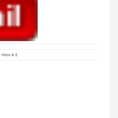
| Изох #
2