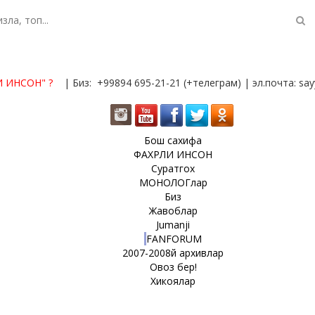
И ИНСОН"
?
| Биз: +99894 695-21-21 (+телеграм) | эл.почта: s
Бош сахифа
ФАХРЛИ ИНСОН
Суратгох
МОНОЛОГлар
Биз
Жавоблар
Jumanji
FANFORUM
2007-2008й архивлар
Овоз бер!
Хикоялар