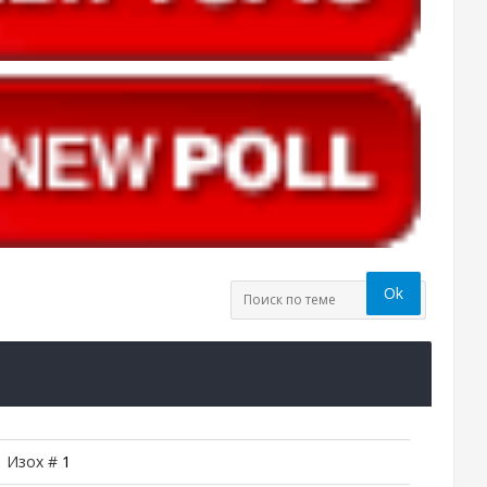
| Изох #
1