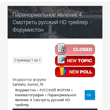
Паранормальное явление 4.
Смотреть русский HD трейлер. -
Форумистон
Страница
1
из
1
1
Модератор форума:
SarVario
,
komol_76
Форумистон
»
РУССКИЙ ФОРУМ
»
Кинематография
»
Паранормальное
явление 4. Смотреть русский HD
трейлер.