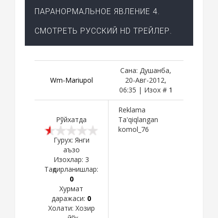
ПАРАНОРМАЛЬНОЕ ЯВЛЕНИЕ 4.
СМОТРЕТЬ РУССКИЙ HD ТРЕЙЛЕР.
Сана: Душанба,
Wm-Mariupol
20-Авг-2012,
06:35 | Изох #
1
Reklama
Рўйхатда
Ta'qiqlangan
komol_76
Гурух: Янги
аъзо
Изохлар:
3
Тақдирланишлар:
0
Хурмат
даражаси:
0
Холати:
Хозир
йўқ