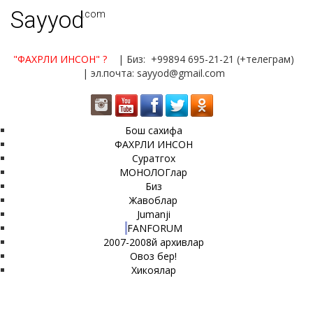
Sayyod
.com
"ФАХРЛИ ИНСОН"
?
| Биз: +99894 695-21-21 (+телеграм)
| эл.почта: sayyod@gmail.com
Бош сахифа
ФАХРЛИ ИНСОН
Суратгох
МОНОЛОГлар
Биз
Жавоблар
Jumanji
FANFORUM
2007-2008й архивлар
Овоз бер!
Хикоялар