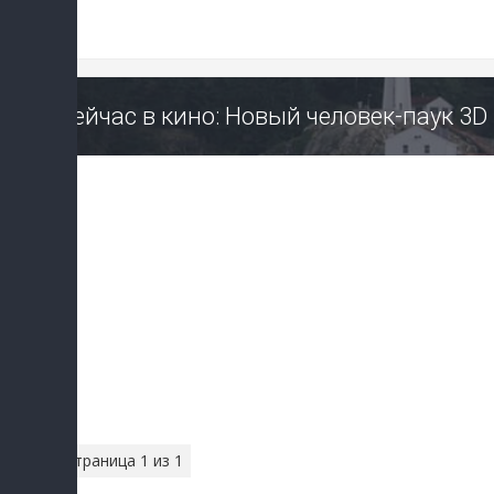
Сейчас в кино: Новый человек-паук 3D
Страница
1
из
1
1