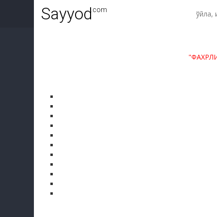
Sayyod
.com
"ФАХРЛ