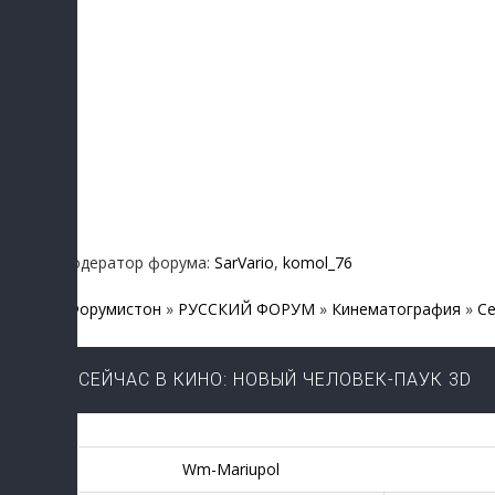
Модератор форума:
SarVario
,
komol_76
Форумистон
»
РУССКИЙ ФОРУМ
»
Кинематография
»
Се
СЕЙЧАС В КИНО: НОВЫЙ ЧЕЛОВЕК-ПАУК 3D
Wm-Mariupol