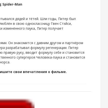
g Spider-Man
тывался дядей и тётей. Шли годы, Питер был
юблён в свою одноклассницу Гвен Стэйси,
ки изменённого паука, Питер получает
лями. Он знакомится с давним другом и партнёром
ера разрабатывал формулу регенерации. Питер
ю правую руку, вводит формулу себе и становится
твенного супергероя Человека-паука и становится
норса.
тпишите свои впечатления о фильме.