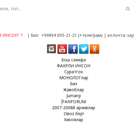
И ИНСОН"
?
| Биз: +99894 695-21-21 (+телеграм) | эл.почта: s
Бош сахифа
ФАХРЛИ ИНСОН
Суратгох
МОНОЛОГлар
Биз
Жавоблар
Jumanji
FANFORUM
2007-2008й архивлар
Овоз бер!
Хикоялар