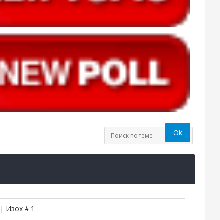
 | Изох #
1