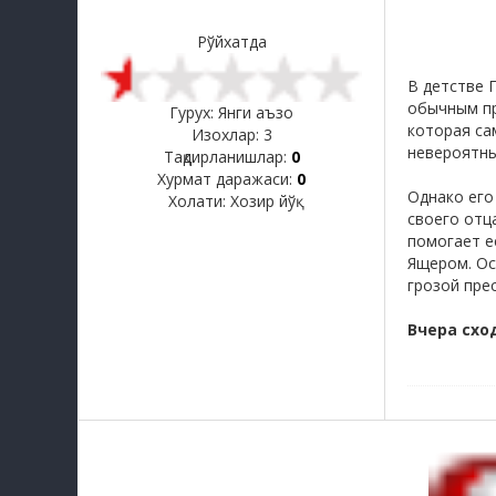
Рўйхатда
В детстве 
обычным пр
Гурух: Янги аъзо
которая са
Изохлар:
3
невероятны
Тақдирланишлар:
0
Хурмат даражаси:
0
Однако его
Холати:
Хозир йўқ
своего отц
помогает е
Ящером. Ос
грозой пре
Вчера схо