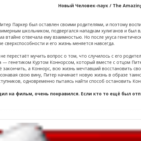
Новый Человек-паук / The Amazin
Питер Паркер был оставлен своими родителями, и поэтому воспи
имерным школьником, подвергался нападкам хулиганов и был вл
ма втайне отвечала ему взаимностью. Но после укуса генетичес
е сверхспособности и его жизнь меняется навсегда.
 не перестаёт мучить вопрос о том, что случилось с его родите
а — генетиком Куртом Коннорсом, который вместе с отцом Пит
ё закончить, а Коннорс, всю жизнь мечтавший восстановить сво
ознавая свою вину, Питер начинает новую жизнь в образе таинс
ступников, одновременно пытаясь найти способ остановить Кон
дил на фильм, очень понравился. Если кто то ещё был о