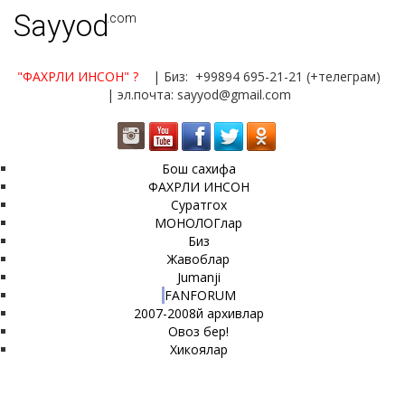
Sayyod
.com
"ФАХРЛИ ИНСОН"
?
| Биз: +99894 695-21-21 (+телеграм)
| эл.почта: sayyod@gmail.com
Бош сахифа
ФАХРЛИ ИНСОН
Суратгох
МОНОЛОГлар
Биз
Жавоблар
Jumanji
FANFORUM
2007-2008й архивлар
Овоз бер!
Хикоялар