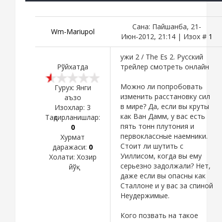
Сана: Пайшанба, 21-
Wm-Mariupol
Июн-2012, 21:14 | Изох #
1
ужи 2 / The Es 2. Русский
Рўйхатда
трейлер смотреть онлайн
Можно ли попробовать
Гурух: Янги
изменить расстановку сил
аъзо
в мире? Да, если вы круты
Изохлар:
3
как Ван Дамм, у вас есть
Тақдирланишлар:
пять тонн плутония и
0
первоклассные наемники.
Хурмат
Стоит ли шутить с
даражаси:
0
Уиллисом, когда вы ему
Холати:
Хозир
серьезно задолжали? Нет,
йўқ
даже если вы опасны как
Сталлоне и у вас за спиной
Неудержимые.
Кого позвать на такое