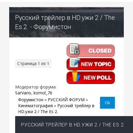
Русский трейлер в HD.ужи 2 / The
Es 2. - Форумистон
Страница
1
из
1
1
Модератор форума:
SarVario
,
komol_76
Форумистон
»
РУССКИЙ ФОРУМ
»
Кинематография
»
Русский трейлер в
HD.ужи 2 / The Es 2.
РУССКИЙ ТРЕЙЛЕР В HD.УЖИ 2 / THE ES 2.