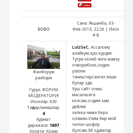
Сана: Якшанба, 03-
БОБО
Фев-2013, 22:26 | Изох
#
6
LulzSeC
, Ассалому
алайкум,хуш курдик.
Тугри келиб янги мавзу
очворибсиз,олдин
узизни
ФанФорум
таништирсангиз яхши
рахбари
булар эди.
Хуш сайт очиш
Гурух: ФОРУМ
масаласига
МОДЕРАТОРИ!
келсам,очдим хам
Изохлар:
630
дейлик
Тақдирланишлар:
халкка нима бера
4
оламан.Узим бир мой
Хурмат
чопон шофер
даражаси:
1607
булсам.Эй одамлар
Холати:
Хозир