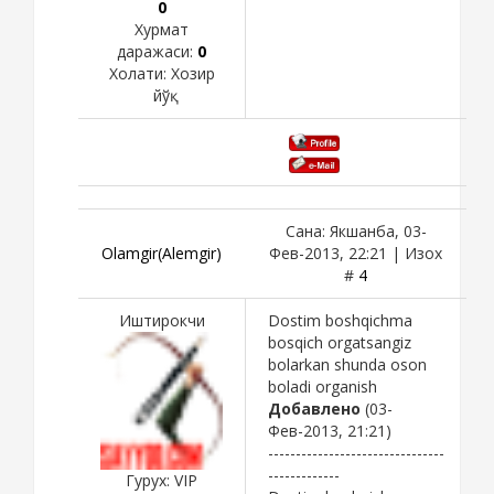
0
Хурмат
даражаси:
0
Холати:
Хозир
йўқ
Сана: Якшанба, 03-
Olamgir(Alemgir)
Фев-2013, 22:21 | Изох
#
4
Иштирокчи
Dostim boshqichma
bosqich orgatsangiz
bolarkan shunda oson
boladi organish
Добавлено
(03-
Фев-2013, 21:21)
--------------------------------
-------------
Гурух: VIP