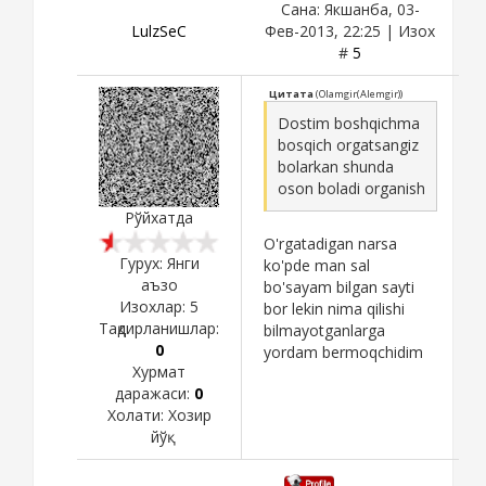
Сана: Якшанба, 03-
LulzSeC
Фев-2013, 22:25 | Изох
#
5
Цитата
(
Olamgir(Alemgir)
)
Dostim boshqichma
bosqich orgatsangiz
bolarkan shunda
oson boladi organish
Рўйхатда
O'rgatadigan narsa
Гурух: Янги
ko'pde man sal
аъзо
bo'sayam bilgan sayti
Изохлар:
5
bor lekin nima qilishi
Тақдирланишлар:
bilmayotganlarga
0
yordam bermoqchidim
Хурмат
даражаси:
0
Холати:
Хозир
йўқ