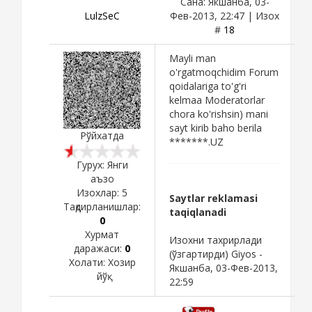
Сана: Якшанба, 03-
LulzSeC
Фев-2013, 22:47 | Изох
#
18
Mayli man
o'rgatmoqchidim Forum
qoidalariga to'g'ri
kelmaa Moderatorlar
chora ko'rishsin) mani
sayt kirib baho berila
Рўйхатда
*******.UZ
Гурух: Янги
аъзо
Изохлар:
5
Saytlar reklamasi
Тақдирланишлар:
taqiqlanadi
0
Хурмат
Изохни тахрирлади
даражаси:
0
(ўзгартирди)
Giyos
-
Холати:
Хозир
Якшанба, 03-Фев-2013,
йўқ
22:59