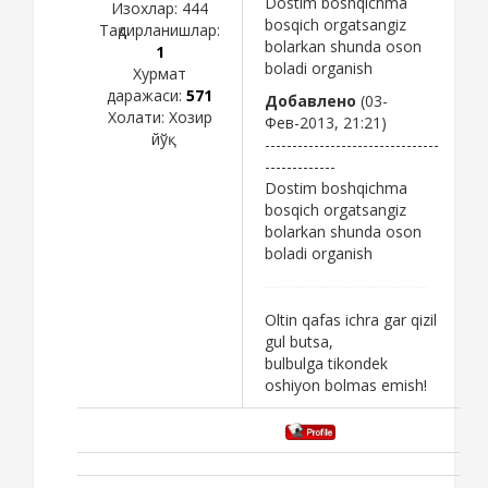
Dostim boshqichma
Изохлар:
444
bosqich orgatsangiz
Тақдирланишлар:
bolarkan shunda oson
1
boladi organish
Хурмат
даражаси:
571
Добавлено
(03-
Холати:
Хозир
Фев-2013, 21:21)
йўқ
--------------------------------
-------------
Dostim boshqichma
bosqich orgatsangiz
bolarkan shunda oson
boladi organish
Oltin qafas ichra gar qizil
gul butsa,
bulbulga tikondek
oshiyon bolmas emish!