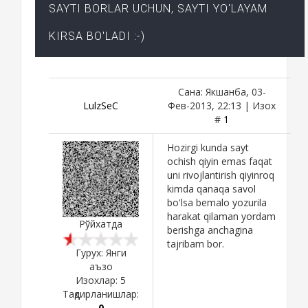
SAYTI BORLAR UCHUN, SAYTI YO'LAYAM
KIRSA BO'LADI :-)
Сана: Якшанба, 03-
LulzSeC
Фев-2013, 22:13 | Изох
#
1
Hozirgi kunda sayt
ochish qiyin emas faqat
uni rivojlantirish qiyinroq
kimda qanaqa savol
bo'lsa bemalo yozurila
harakat qilaman yordam
Рўйхатда
berishga anchagina
tajribam bor.
Гурух: Янги
аъзо
Изохлар:
5
Тақдирланишлар:
0