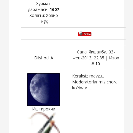
Хурмат
даражаси:
1607
Холати:
Хозир
йўқ
Сана: Якшанба, 03-
Dilshod_A
Фев-2013, 22:35 | Изох
#
10
Keraksiz mavzu..
Moderatorlarimiz chora
ko'riwar.....
Иштирокчи