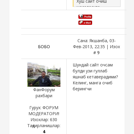
Хуш сайт очиш
масаласига
келсам,очдим хам
дейлик
халкка нима бера
оламан.Узим бир
мой чопон шофер
Сана: Якшанба, 03-
булсам.Эй одамлар
БОБО
Фев-2013, 22:35 | Изох
чапга бурилишда
#
9
чапга поворот
ёкинглар,унгга
Шундай сайт очсам
бурилганда унгга
булди узи гуллаб
поворот ёкинг ва
яшнаб кетаверадими?
пиёдаларни
Келинг, манга очиб
утказиб кейин
берингчи
ФанФорум
харакатни давом
рахбари
килдиринг
дейманми?
Гурух: ФОРУМ
МОДЕРАТОРИ!
Изохлар:
630
Тақдирланишлар:
4