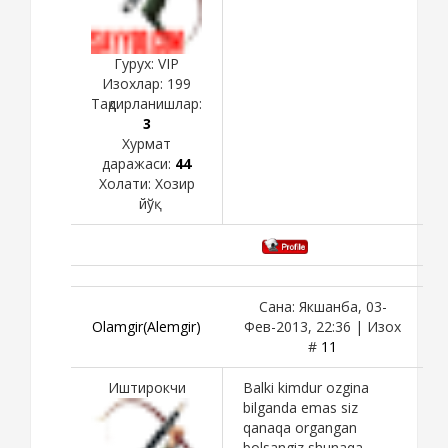
Гурух: VIP
Изохлар:
199
Тақдирланишлар:
3
Хурмат
даражаси:
44
Холати:
Хозир
йўқ
Сана: Якшанба, 03-
Olamgir(Alemgir)
Фев-2013, 22:36 | Изох
#
11
Иштирокчи
Balki kimdur ozgina
bilganda emas siz
qanaqa organgan
bolsangiz shunaqa