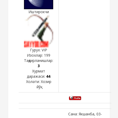
Иштирокчи
Гурух: VIP
Изохлар:
199
Тақдирланишлар:
3
Хурмат
даражаси:
44
Холати:
Хозир
йўқ
Сана: Якшанба, 03-