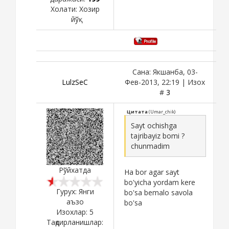
Холати:
Хозир
йўқ
Сана: Якшанба, 03-
LulzSeC
Фев-2013, 22:19 | Изох
#
3
Цитата
(
Umar_chik
)
Sayt ochishga
tajribayiz bomi ?
chunmadim
Рўйхатда
Ha bor agar sayt
bo'yicha yordam kere
Гурух: Янги
bo'sa bemalo savola
аъзо
bo'sa
Изохлар:
5
Тақдирланишлар: