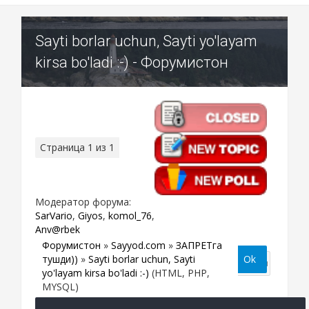
Sayti borlar uchun, Sayti yo'layam
kirsa bo'ladi :-) - Форумистон
Страница
1
из
1
1
Модератор форума:
SarVario
,
Giyos
,
komol_76
,
Anv@rbek
Форумистон
»
Sayyod.com
»
ЗАПРЕТга
тушди))
»
Sayti borlar uchun, Sayti
yo'layam kirsa bo'ladi :-)
(HTML, PHP,
MYSQL)