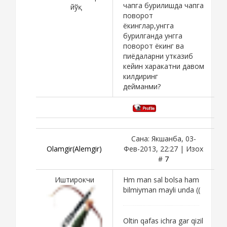
чапга бурилишда чапга
йўқ
поворот
ёкинглар,унгга
бурилганда унгга
поворот ёкинг ва
пиёдаларни утказиб
кейин харакатни давом
килдиринг
дейманми?
Сана: Якшанба, 03-
Olamgir(Alemgir)
Фев-2013, 22:27 | Изох
#
7
Иштирокчи
Hm man sal bolsa ham
bilmiyman mayli unda ((
Oltin qafas ichra gar qizil