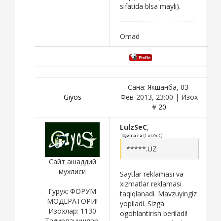
sifatida blsa mayli).
Omad
Сана: Якшанба, 03-
Giyos
Фев-2013, 23:00 | Изох
#
20
LulzSeC
,
Цитата
(
LulzSeC
)
*****.UZ
Сайт ашаддий
мухлиси
Saytlar reklamasi va
xizmatlar reklamasi
Гурух: ФОРУМ
taqiqlanadi. Mavzuyingiz
МОДЕРАТОРИ!
yopiladi. Sizga
Изохлар:
1130
ogohlantirish beriladi!
Тақдирланишлар: