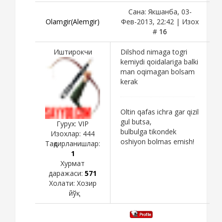
Сана: Якшанба, 03-
Olamgir(Alemgir)
Фев-2013, 22:42 | Изох
#
16
Иштирокчи
Dilshod nimaga togri
kemiydi qoidalariga balki
man oqimagan bolsam
kerak
Oltin qafas ichra gar qizil
gul butsa,
Гурух: VIP
bulbulga tikondek
Изохлар:
444
oshiyon bolmas emish!
Тақдирланишлар:
1
Хурмат
даражаси:
571
Холати:
Хозир
йўқ