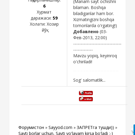
(Manam sayt ochishni
6
bilaman. Boshqa
Хурмат
biladiganlar ham bor.
даражаси:
59
Xizmatingizni boshqa
Холати:
Хозир
tomonlarda o'rgating!)
йўқ
Добавлено
(03-
Фев-2013, 22:00)
--------------------------------
-------------
Mavzu yopiq, keyinroq
o'chiriladi!
Sog' salomatlik...
Форумистон
»
Sayyod.com
»
ЗАПРЕТга тушди))
»
Sayti borlar uchun, Sayti yo'layam kirsa bo'ladi :-)