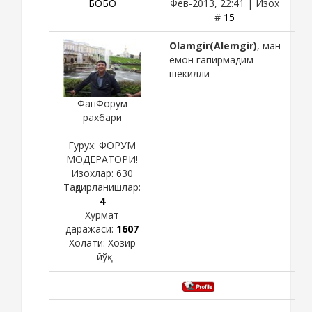
БОБО
Фев-2013, 22:41 | Изох
#
15
Olamgir(Alemgir)
, ман
ёмон гапирмадим
шекилли
ФанФорум
рахбари
Гурух: ФОРУМ
МОДЕРАТОРИ!
Изохлар:
630
Тақдирланишлар:
4
Хурмат
даражаси:
1607
Холати:
Хозир
йўқ