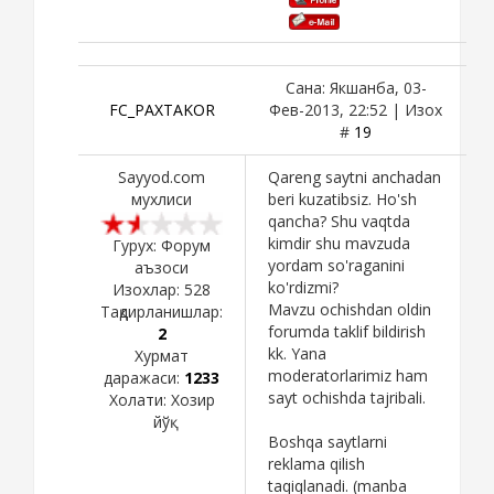
Сана: Якшанба, 03-
FC_PAXTAKOR
Фев-2013, 22:52 | Изох
#
19
Sayyod.com
Qareng saytni anchadan
мухлиси
beri kuzatibsiz. Ho'sh
qancha? Shu vaqtda
kimdir shu mavzuda
Гурух: Форум
yordam so'raganini
аъзоси
ko'rdizmi?
Изохлар:
528
Mavzu ochishdan oldin
Тақдирланишлар:
forumda taklif bildirish
2
kk. Yana
Хурмат
moderatorlarimiz ham
даражаси:
1233
sayt ochishda tajribali.
Холати:
Хозир
йўқ
Boshqa saytlarni
reklama qilish
taqiqlanadi. (manba