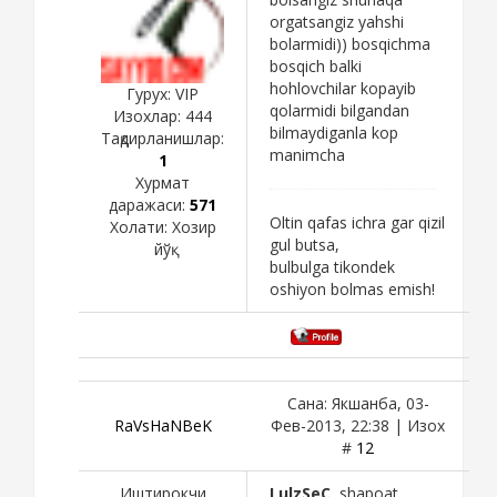
orgatsangiz yahshi
bolarmidi)) bosqichma
bosqich balki
hohlovchilar kopayib
Гурух: VIP
qolarmidi bilgandan
Изохлар:
444
bilmaydiganla kop
Тақдирланишлар:
manimcha
1
Хурмат
даражаси:
571
Oltin qafas ichra gar qizil
Холати:
Хозир
gul butsa,
йўқ
bulbulga tikondek
oshiyon bolmas emish!
Сана: Якшанба, 03-
RaVsHaNBeK
Фев-2013, 22:38 | Изох
#
12
Иштирокчи
LulzSeC
, shapoat