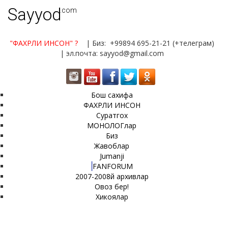
Sayyod
.com
"ФАХРЛИ ИНСОН"
?
| Биз: +99894 695-21-21 (+телеграм)
| эл.почта: sayyod@gmail.com
Бош сахифа
ФАХРЛИ ИНСОН
Суратгох
МОНОЛОГлар
Биз
Жавоблар
Jumanji
FANFORUM
2007-2008й архивлар
Овоз бер!
Хикоялар