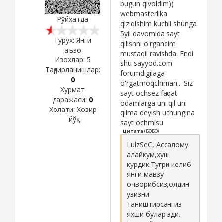
bugun qivoldim))
webmasterlika
Рўйхатда
qiziqishim kuchli shunga
5yil davomida sayt
Гурух: Янги
qilishni o'rgandim
аъзо
mustaqil ravishda. Endi
Изохлар:
5
shu sayyod.com
Тақдирланишлар:
forumdigilaga
0
o'rgatmoqchiman... Siz
Хурмат
sayt ochsez faqat
даражаси:
0
odamlarga uni qil uni
Холати:
Хозир
qilma deyish uchungina
йўқ
sayt ochmisu
Цитата
(
БОБО
)
LulzSeC, Ассалому
алайкум,хуш
курдик.Тугри келиб
янги мавзу
очворибсиз,олдин
узизни
таништирсангиз
яхши булар эди.