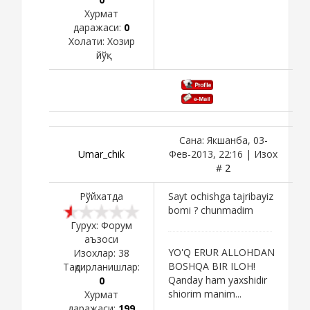
Хурмат
даражаси:
0
Холати:
Хозир
йўқ
Сана: Якшанба, 03-
Umar_chik
Фев-2013, 22:16 | Изох
#
2
Рўйхатда
Sayt ochishga tajribayiz
bomi ? chunmadim
Гурух: Форум
аъзоси
YO'Q ERUR ALLOHDAN
Изохлар:
38
BOSHQA BIR ILOH!
Тақдирланишлар:
Qanday ham yaxshidir
0
shiorim manim...
Хурмат
даражаси:
199