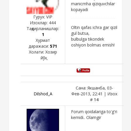
manicmha qiziquvchilar
kopayadi
Гурух: VIP
Изохлар:
444
Oltin qafas ichra gar qizil
Тақдирланишлар:
gul butsa,
1
bulbulga tikondek
Хурмат
oshiyon bolmas emish!
даражаси:
571
Холати:
Хозир
йўқ
Сана: Якшанба, 03-
Dilshod_A
Фев-2013, 22:41 | Изох
#
14
Forum qoidalariga to'g'ri
kemidi.. Olamgir