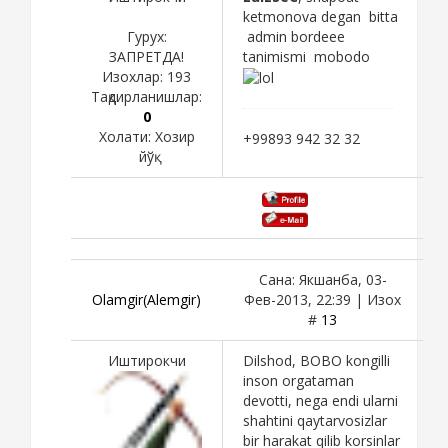
ketmonova degan bitta
Гурух:
admin bordeee
ЗАПРЕТДА!
tanimismi mobodo
Изохлар:
193
Тақдирланишлар:
0
Холати:
Хозир
+99893 942 32 32
йўқ
Сана: Якшанба, 03-
Olamgir(Alemgir)
Фев-2013, 22:39 | Изох
#
13
Иштирокчи
Dilshod, BOBO kongilli
inson orgataman
devotti, nega endi ularni
shahtini qaytarvosizlar
bir harakat qilib korsinlar