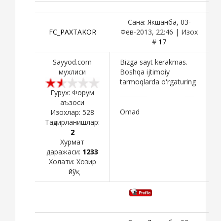
Сана: Якшанба, 03-
FC_PAXTAKOR
Фев-2013, 22:46 | Изох
#
17
Sayyod.com
Bizga sayt kerakmas.
мухлиси
Boshqa ijtimoiy
tarmoqlarda o'rgaturing
Гурух: Форум
аъзоси
Omad
Изохлар:
528
Тақдирланишлар:
2
Хурмат
даражаси:
1233
Холати:
Хозир
йўқ