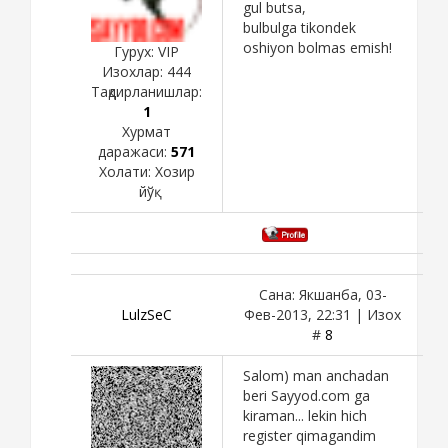
gul butsa,
bulbulga tikondek
oshiyon bolmas emish!
Гурух: VIP
Изохлар:
444
Тақдирланишлар:
1
Хурмат
даражаси:
571
Холати:
Хозир
йўқ
Сана: Якшанба, 03-
LulzSeC
Фев-2013, 22:31 | Изох
#
8
Salom) man anchadan
beri Sayyod.com ga
kiraman... lekin hich
register qimagandim