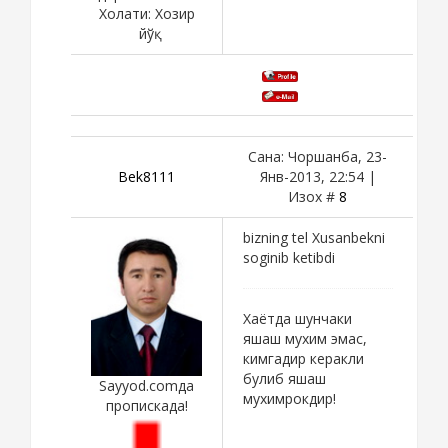
Холати:
Хозир
йўқ
Сана: Чоршанба, 23-
Bek8111
Янв-2013, 22:54 |
Изох #
8
bizning tel Xusanbekni
soginib ketibdi
Хаётда шунчаки
яшаш мухим эмас,
кимгадир керакли
булиб яшаш
Sayyod.comда
мухимрокдир!
пропискада!