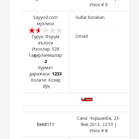
Изох #
5
Sayyod.com
Gullar borakan
мухлиси
Omad
Гурух: Форум
аъзоси
Изохлар:
528
Тақдирланишлар:
2
Хурмат
даражаси:
1233
Холати:
Хозир
йўқ
Сана: Чоршанба, 23-
Bek8111
Янв-2013, 22:53 |
Изох #
6