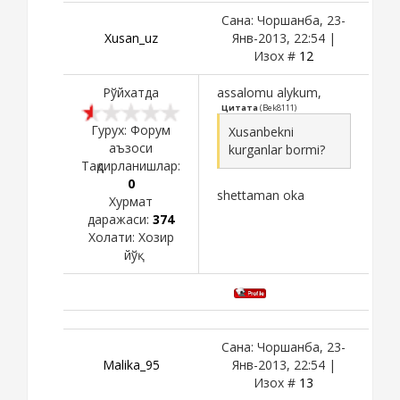
Сана: Чоршанба, 23-
Xusan_uz
Янв-2013, 22:54 |
Изох #
12
Рўйхатда
assalomu alykum,
Цитата
(
Bek8111
)
Гурух: Форум
Xusanbekni
аъзоси
kurganlar bormi?
Тақдирланишлар:
0
shettaman oka
Хурмат
даражаси:
374
Холати:
Хозир
йўқ
Сана: Чоршанба, 23-
Malika_95
Янв-2013, 22:54 |
Изох #
13