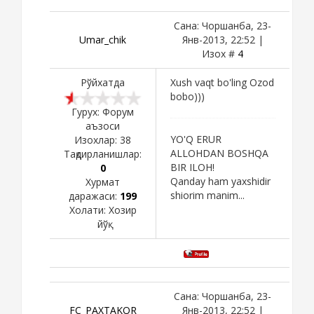
Сана: Чоршанба, 23-
Umar_chik
Янв-2013, 22:52 |
Изох #
4
Рўйхатда
Xush vaqt bo'ling Ozod
bobo)))
Гурух: Форум
аъзоси
YO'Q ERUR
Изохлар:
38
ALLOHDAN BOSHQA
Тақдирланишлар:
BIR ILOH!
0
Qanday ham yaxshidir
Хурмат
shiorim manim...
даражаси:
199
Холати:
Хозир
йўқ
Сана: Чоршанба, 23-
FC_PAXTAKOR
Янв-2013, 22:52 |