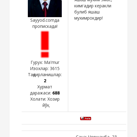
кимгадир керакли
булиб яшаш
мухимрокдир!
Sayyod.comда
пропискада!
Гурух: Ma'mur
Изохлар:
3615
Тақдирланишлар:
2
Хурмат
даражаси:
688
Холати:
Хозир
йўқ
Сана: Чоршанба, 23-