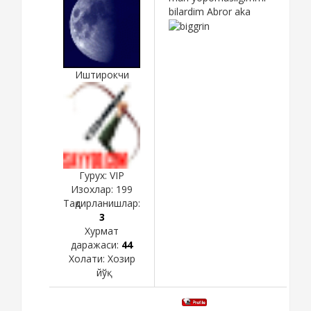
bilardim Abror aka
Иштирокчи
Гурух: VIP
Изохлар:
199
Тақдирланишлар:
3
Хурмат
даражаси:
44
Холати:
Хозир
йўқ