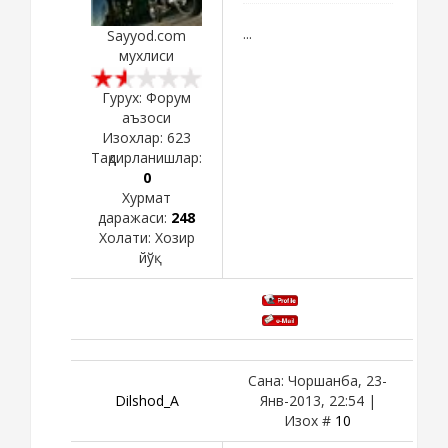
...
Sayyod.com
мухлиси
Гурух: Форум
аъзоси
Изохлар:
623
Тақдирланишлар:
0
Хурмат
даражаси:
248
Холати:
Хозир
йўқ
Сана: Чоршанба, 23-
Dilshod_A
Янв-2013, 22:54 |
Изох #
10