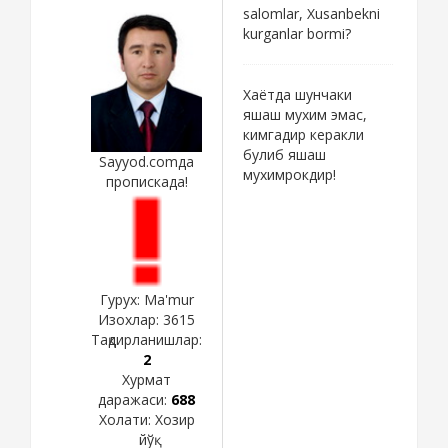
salomlar, Xusanbekni
kurganlar bormi?
Хаётда шунчаки
яшаш мухим эмас,
кимгадир керакли
булиб яшаш
Sayyod.comда
мухимрокдир!
пропискада!
Гурух: Ma'mur
Изохлар:
3615
Тақдирланишлар:
2
Хурмат
даражаси:
688
Холати:
Хозир
йўқ