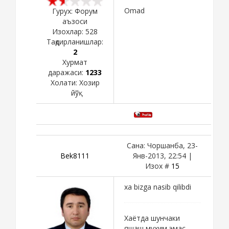
Omad
Гурух: Форум
аъзоси
Изохлар:
528
Тақдирланишлар:
2
Хурмат
даражаси:
1233
Холати:
Хозир
йўқ
Сана: Чоршанба, 23-
Bek8111
Янв-2013, 22:54 |
Изох #
15
xa bizga nasib qilibdi
Хаётда шунчаки
яшаш мухим эмас,