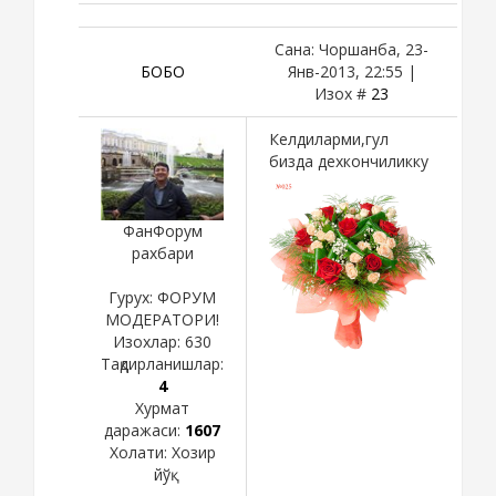
Сана: Чоршанба, 23-
БОБО
Янв-2013, 22:55 |
Изох #
23
Келдиларми,гул
бизда дехкончиликку
ФанФорум
рахбари
Гурух: ФОРУМ
МОДЕРАТОРИ!
Изохлар:
630
Тақдирланишлар:
4
Хурмат
даражаси:
1607
Холати:
Хозир
йўқ