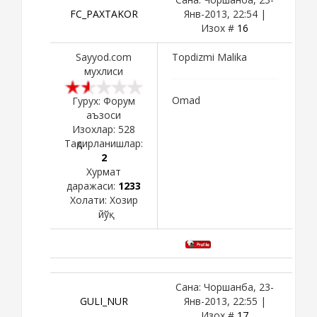
FC_PAXTAKOR
Янв-2013, 22:54 |
Изох #
16
Sayyod.com
Topdizmi Malika
мухлиси
Omad
Гурух: Форум
аъзоси
Изохлар:
528
Тақдирланишлар:
2
Хурмат
даражаси:
1233
Холати:
Хозир
йўқ
Сана: Чоршанба, 23-
GULI_NUR
Янв-2013, 22:55 |
Изох #
17