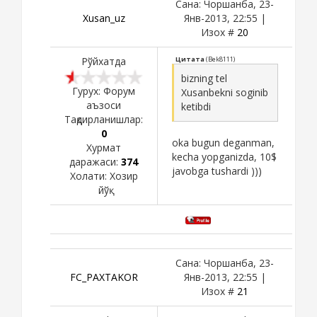
Сана: Чоршанба, 23-
Xusan_uz
Янв-2013, 22:55 |
Изох #
20
Рўйхатда
Цитата
(
Bek8111
)
bizning tel
Гурух: Форум
Xusanbekni soginib
аъзоси
ketibdi
Тақдирланишлар:
0
oka bugun deganman,
Хурмат
kecha yopganizda, 10$
даражаси:
374
javobga tushardi )))
Холати:
Хозир
йўқ
Сана: Чоршанба, 23-
FC_PAXTAKOR
Янв-2013, 22:55 |
Изох #
21