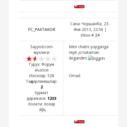
Сана: Чоршанба, 23-
FC_PAXTAKOR
Янв-2013, 22:56 |
Изох #
24
Sayyod.com
Men chatni yopganga
мухлиси
repit jo'nataman
degandim
Гурух: Форум
аъзоси
Изохлар:
528
Omad
Тақдирланишлар:
2
Хурмат
даражаси:
1233
Холати:
Хозир
йўқ