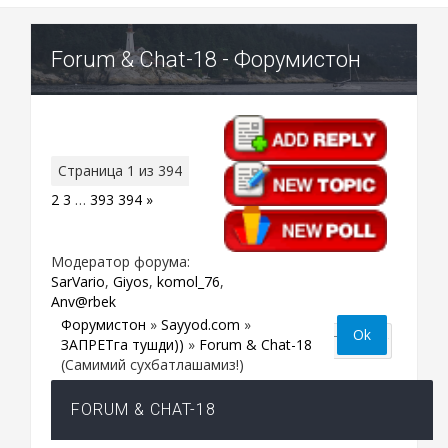
Forum & Chat-18 - Форумистон
Страница
1
из
394
1
2
3
…
393
394
»
Модератор форума:
SarVario
,
Giyos
,
komol_76
,
Anv@rbek
Форумистон
»
Sayyod.com
»
ЗАПРЕТга тушди))
»
Forum & Chat-18
(Самимий сухбатлашамиз!)
FORUM & CHAT-18