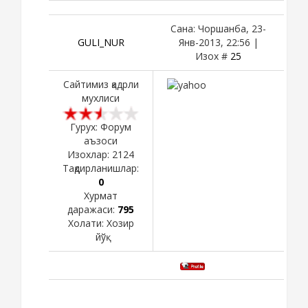
Сана: Чоршанба, 23-
GULI_NUR
Янв-2013, 22:56 |
Изох #
25
Сайтимиз қадрли
мухлиси
Гурух: Форум
аъзоси
Изохлар:
2124
Тақдирланишлар:
0
Хурмат
даражаси:
795
Холати:
Хозир
йўқ