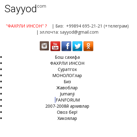
Sayyod
.com
"ФАХРЛИ ИНСОН"
?
| Биз: +99894 695-21-21 (+телеграм)
| эл.почта: sayyod@gmail.com
Бош сахифа
ФАХРЛИ ИНСОН
Суратгох
МОНОЛОГлар
Биз
Жавоблар
Jumanji
FANFORUM
2007-2008й архивлар
Овоз бер!
Хикоялар