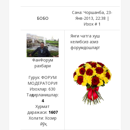
Сана: Чоршанба, 23-
БОБО
Янв-2013, 22:38 |
Изох #
1
Янги чатга хуш
келибсиз азиз
форумдошлар!
ФанФорум
рахбари
Гурух: ФОРУМ
МОДЕРАТОРИ!
Изохлар:
630
Тақдирланишлар:
4
Хурмат
даражаси:
1607
Холати:
Хозир
йўқ