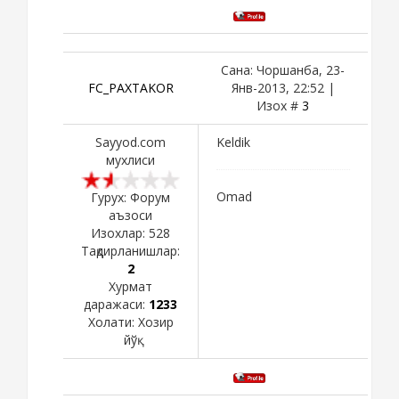
Сана: Чоршанба, 23-
FC_PAXTAKOR
Янв-2013, 22:52 |
Изох #
3
Sayyod.com
Keldik
мухлиси
Omad
Гурух: Форум
аъзоси
Изохлар:
528
Тақдирланишлар:
2
Хурмат
даражаси:
1233
Холати:
Хозир
йўқ