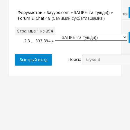
Форумистон
»
Sayyod.com
»
ЗАПРЕТга тушди))
»
Forum & Chat-18
(Самимий сухбатлашамиз!)
Страница
1
из
394
1
2
3
…
393
394
»
Поиск: