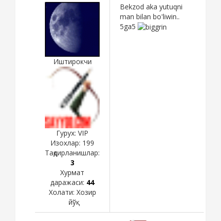
Bekzod aka yutuqni
man bilan bo'liwin..
5ga5
Иштирокчи
Гурух: VIP
Изохлар:
199
Тақдирланишлар:
3
Хурмат
даражаси:
44
Холати:
Хозир
йўқ