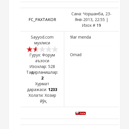
Сана: Чоршанба, 23-
FC_PAXTAKOR
Янв-2013, 22:55 |
Изох #
19
Sayyod.com
9lar menda
мухлиси
Omad
Гурух: Форум
аъзоси
Изохлар:
528
Тақдирланишлар:
2
Хурмат
даражаси:
1233
Холати:
Хозир
йўқ