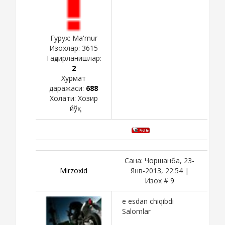
Гурух: Ma'mur
Изохлар:
3615
Тақдирланишлар:
2
Хурмат
даражаси:
688
Холати:
Хозир
йўқ
Сана: Чоршанба, 23-
Mirzoxid
Янв-2013, 22:54 |
Изох #
9
e esdan chiqibdi
Salomlar