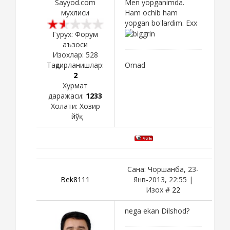
Sayyod.com
Men yopganimda.
мухлиси
Ham ochib ham
yopgan bo'lardim. Exx
Гурух: Форум
аъзоси
Изохлар:
528
Тақдирланишлар:
Omad
2
Хурмат
даражаси:
1233
Холати:
Хозир
йўқ
Сана: Чоршанба, 23-
Bek8111
Янв-2013, 22:55 |
Изох #
22
nega ekan Dilshod?