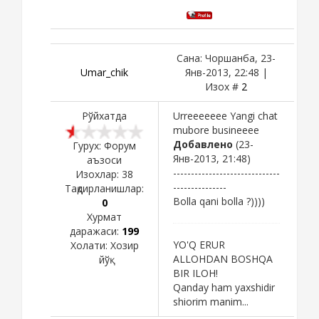
Сана: Чоршанба, 23-
Umar_chik
Янв-2013, 22:48 |
Изох #
2
Рўйхатда
Urreeeeeee Yangi chat
mubore busineeee
Добавлено
(23-
Гурух: Форум
Янв-2013, 21:48)
аъзоси
------------------------------
Изохлар:
38
---------------
Тақдирланишлар:
Bolla qani bolla ?))))
0
Хурмат
даражаси:
199
YO'Q ERUR
Холати:
Хозир
ALLOHDAN BOSHQA
йўқ
BIR ILOH!
Qanday ham yaxshidir
shiorim manim...