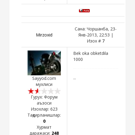
Сана: Чоршанба, 23-
Mirzoxid
Янв-2013, 22:53 |
Изох #
7
Bek oka obketdila
1000
...
Sayyod.com
мухлиси
Гурух: Форум
аъзоси
Изохлар:
623
Тақдирланишлар:
0
Хурмат
даражаси:
248