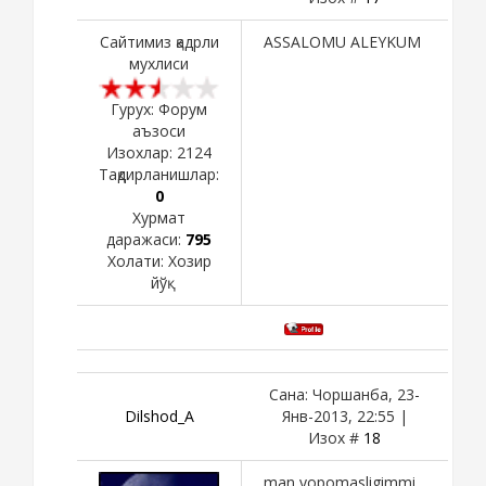
Сайтимиз қадрли
ASSALOMU ALEYKUM
мухлиси
Гурух: Форум
аъзоси
Изохлар:
2124
Тақдирланишлар:
0
Хурмат
даражаси:
795
Холати:
Хозир
йўқ
Сана: Чоршанба, 23-
Dilshod_A
Янв-2013, 22:55 |
Изох #
18
man yopomasligimmi