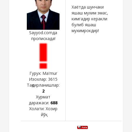
Хаётда шунчаки
яшаш мухим эмас,
кимгадир керакли
булиб яшаш
мухимрокдир!
Sayyod.comда
пропискада!
Гурух: Ma'mur
Изохлар:
3615
Тақдирланишлар:
2
Хурмат
даражаси:
688
Холати:
Хозир
йўқ