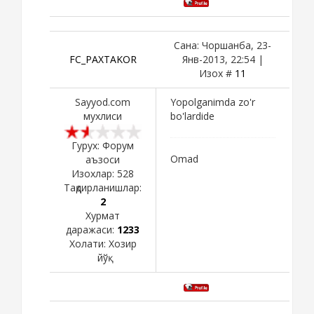
Сана: Чоршанба, 23-
FC_PAXTAKOR
Янв-2013, 22:54 |
Изох #
11
Sayyod.com
Yopolganimda zo'r
мухлиси
bo'lardide
Гурух: Форум
Omad
аъзоси
Изохлар:
528
Тақдирланишлар:
2
Хурмат
даражаси:
1233
Холати:
Хозир
йўқ