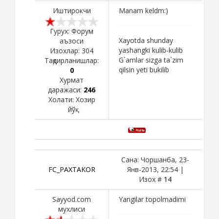
Иштирокчи
Manam keldm:)
Гурух: Форум
Xayotda shunday
аъзоси
yashangki kulib-kulib
Изохлар:
304
G`amlar sizga ta`zim
Тақдирланишлар:
qilsin yeti bukilib
0
Хурмат
даражаси:
246
Холати:
Хозир
йўқ
Сана: Чоршанба, 23-
FC_PAXTAKOR
Янв-2013, 22:54 |
Изох #
14
Sayyod.com
Yangilar topolmadimi
мухлиси