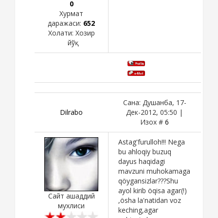
0
Хурмат
даражаси:
652
Холати:
Хозир
йўқ
Сана: Душанба, 17-
Dilrabo
Дек-2012, 05:50 |
Изох #
6
Astag'furulloh!!! Nega
bu ahloqiy buzuq
dayus haqidagi
mavzuni muhokamaga
qöygansizlar???Shu
ayol kirib öqisa agar(!)
Сайт ашаддий
,ösha la'natidan voz
мухлиси
keching,agar