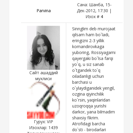
Сана: Шанба, 15-
Parvina
Дек-2012, 17:30 |
Изох #
4
Sinnglim deb murojaat
qilsam ham bo`ladi,
eringizni 2-3 yillik
komandirovkaga
yuboring, Rossiyagami
qayergaki bo`lsa farqi
yo`q, u siz sanab
o`tgandek to`q
Сайт ашаддий
oiladanligi uchun
мухлиси
barchasi u
o`ylaydiganidek yengil,
ozgina qiyinchilik
ko`rsin, yaqinlaridan
uzoqroqqa yurishi
darkor, yana bilmadim
shaxsiy fikrim.
Гурух: VIP
Atrofidagi barcha
Изохлар:
1439
do`sti - birodarlari