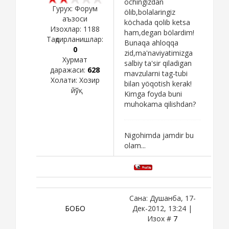
ochingizdan
Гурух: Форум
ölib,bolalaringiz
аъзоси
köchada qolib ketsa
Изохлар:
1188
ham,degan bölardim!
Тақдирланишлар:
Bunaqa ahloqqa
0
zid,ma'naviyatimizga
Хурмат
salbiy ta'sir qiladigan
даражаси:
628
mavzularni tag-tubi
Холати:
Хозир
bilan yöqotish kerak!
йўқ
Kimga foyda buni
muhokama qilishdan?
Nigohimda jamdir bu
olam...
Сана: Душанба, 17-
БОБО
Дек-2012, 13:24 |
Изох #
7