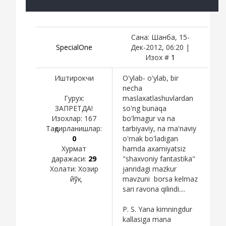
Сана: Шанба, 15-
SpecialOne
Дек-2012, 06:20 |
Изох #
1
Иштирокчи
O'ylab- o'ylab, bir
necha
Гурух:
maslaxatlashuvlardan
ЗАПРЕТДА!
so'ng bunaqa
Изохлар:
167
bo'lmagur va na
Тақдирланишлар:
tarbiyaviy, na ma'naviy
0
o'rnak bo'ladigan
Хурмат
hamda axamiyatsiz
даражаси:
29
"shaxvoniy fantastika"
Холати:
Хозир
janridagi mazkur
йўқ
mavzuni borsa kelmaz
sari ravona qilindi....
P. S. Yana kimningdur
kallasiga mana