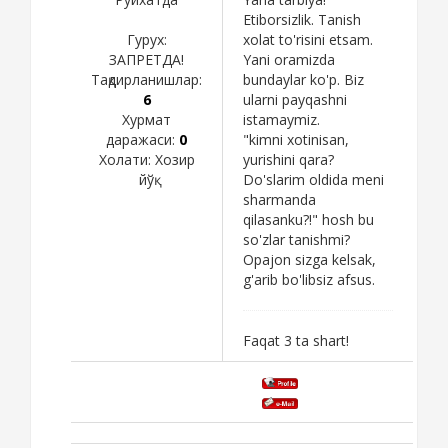
Etiborsizlik. Tanish
Гурух:
xolat to'risini etsam.
ЗАПРЕТДА!
Yani oramizda
Тақдирланишлар:
bundaylar ko'p. Biz
6
ularni payqashni
Хурмат
istamaymiz.
даражаси:
0
"kimni xotinisan,
Холати:
Хозир
yurishini qara?
йўқ
Do'slarim oldida meni
sharmanda
qilasanku?!" hosh bu
so'zlar tanishmi?
Opajon sizga kelsak,
g'arib bo'libsiz afsus.
Faqat 3 ta shart!