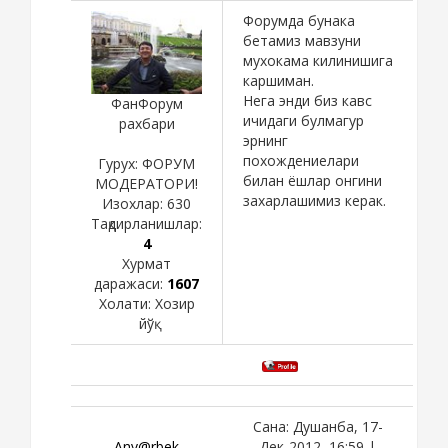
Форумда бунака
бетамиз мавзуни
мухокама килинишига
каршиман.
Нега энди биз кавс
ФанФорум
ичидаги булмагур
рахбари
эрнинг
похождениелари
Гурух: ФОРУМ
билан ёшлар онгини
МОДЕРАТОРИ!
захарлашимиз керак.
Изохлар:
630
Тақдирланишлар:
4
Хурмат
даражаси:
1607
Холати:
Хозир
йўқ
Сана: Душанба, 17-
Anv@rbek
Дек-2012, 16:59 |