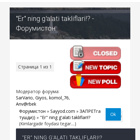
"Er" ning g'alati takliflari!? -
Форумистон
Страница
1
из
1
1
Модератор форума:
SarVario
,
Giyos
,
komol_76
,
Anv@rbek
Форумистон
»
Sayyod.com
»
ЗАПРЕТга
тушди))
»
"Er" ning g'alati takliflari!?
(Kimlargadir foydasi tegar....)
"ER" NING G'ALATI TAKLIFLARI!?