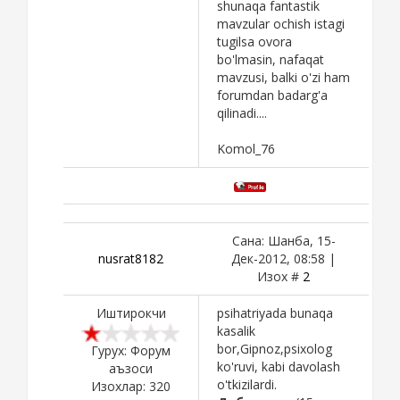
shunaqa fantastik
mavzular ochish istagi
tugilsa ovora
bo'lmasin, nafaqat
mavzusi, balki o'zi ham
forumdan badarg'a
qilinadi....
Komol_76
Сана: Шанба, 15-
nusrat8182
Дек-2012, 08:58 |
Изох #
2
Иштирокчи
psihatriyada bunaqa
kasalik
bor,Gipnoz,psixolog
Гурух: Форум
ko'ruvi, kabi davolash
аъзоси
o'tkizilardi.
Изохлар:
320