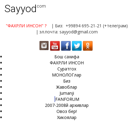
Sayyod
.com
"ФАХРЛИ ИНСОН"
?
| Биз: +99894 695-21-21 (+телеграм)
| эл.почта: sayyod@gmail.com
Бош сахифа
ФАХРЛИ ИНСОН
Суратгох
МОНОЛОГлар
Биз
Жавоблар
Jumanji
FANFORUM
2007-2008й архивлар
Овоз бер!
Хикоялар