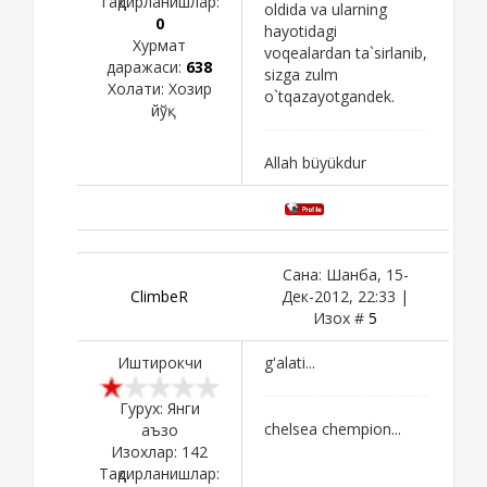
Тақдирланишлар:
oldida va ularning
0
hayotidagi
Хурмат
voqealardan ta`sirlanib,
даражаси:
638
sizga zulm
Холати:
Хозир
o`tqazayotgandek.
йўқ
Allah büyükdur
Сана: Шанба, 15-
ClimbeR
Дек-2012, 22:33 |
Изох #
5
Иштирокчи
g'alati...
Гурух: Янги
chelsea chempion...
аъзо
Изохлар:
142
Тақдирланишлар: