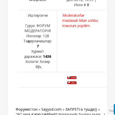
Изох #
8
Иштирокчи
Moderatorlar
maslaxati bilan ushbu
Гурух: ФОРУМ
mavzuni yopdim.
МОДЕРАТОРИ!
Изохлар:
128
Тақдирланишлар:
7
Хурмат
даражаси:
1436
Холати:
Хозир
йўқ
Форумистон
»
Sayyod.com
»
ЗАПРЕТга тушди))
»
"Er" ning g'alati takliflari!?
(Kimlargadir foydasi tegar....)