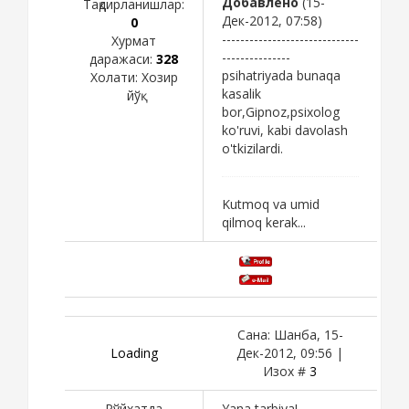
Добавлено
(15-
Тақдирланишлар:
Дек-2012, 07:58)
0
------------------------------
Хурмат
---------------
даражаси:
328
psihatriyada bunaqa
Холати:
Хозир
kasalik
йўқ
bor,Gipnoz,psixolog
ko'ruvi, kabi davolash
o'tkizilardi.
Kutmoq va umid
qilmoq kerak...
Сана: Шанба, 15-
Loading
Дек-2012, 09:56 |
Изох #
3
Рўйхатда
Yana tarbiya!