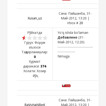
Сана: Пайшанба, 31-
Xusan_uz
Май-2012, 13:20 |
Изох #
20
Рўйхатда
Yo'q ishda bo'laman
Добавлено
(31-
Май-2012, 12:20)
Гурух: Форум
------------------------------
аъзоси
---------------
Тақдирланишлар:
Nimaga
0
Хурмат
даражаси:
374
Холати:
Хозир
йўқ
Сана: Пайшанба, 31-
RaVsHaNBeK
Май-2012, 13:20 |