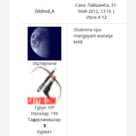
Сана: Пайшанба, 31-
Dilshod_A
Май-2012, 13:16 |
Изох #
12
Shukrona opa
mangayam wunaqa
keldi
Иштирокчи
Гурух: VIP
Изохлар:
199
Тақдирланишлар:
3
Хурмат