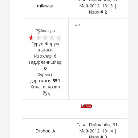
milawka
Май-2012, 13:13 |
Изох #
2
aa
Рўйхатда
Гурух: Форум
аъзоси
Изохлар:
6
Тақдирланишлар:
0
Хурмат
даражаси:
351
Холати:
Хозир
йўқ
Сана: Пайшанба, 31-
Dilshod_A
Май-2012, 13:14 |
Изох #
3