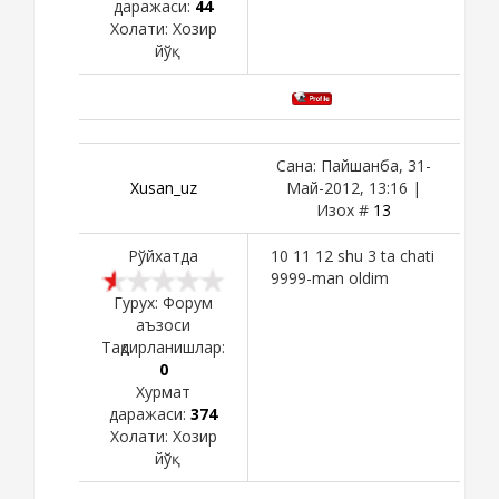
даражаси:
44
Холати:
Хозир
йўқ
Сана: Пайшанба, 31-
Xusan_uz
Май-2012, 13:16 |
Изох #
13
Рўйхатда
10 11 12 shu 3 ta chati
9999-man oldim
Гурух: Форум
аъзоси
Тақдирланишлар:
0
Хурмат
даражаси:
374
Холати:
Хозир
йўқ