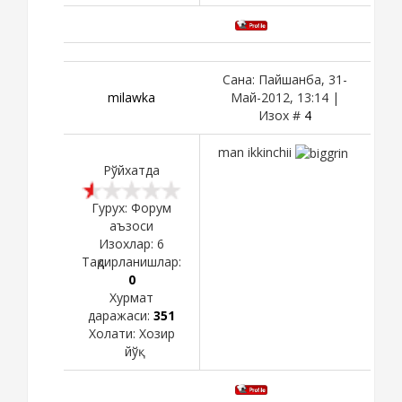
Сана: Пайшанба, 31-
milawka
Май-2012, 13:14 |
Изох #
4
man ikkinchii
Рўйхатда
Гурух: Форум
аъзоси
Изохлар:
6
Тақдирланишлар:
0
Хурмат
даражаси:
351
Холати:
Хозир
йўқ