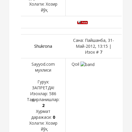
Холати:
Хозир
йўқ
Сана: Пайшанба, 31-
Shukronа
Май-2012, 13:15 |
Изох #
7
Sayyod.com
Qoil
мухлиси
Гурух:
ЗАПРЕТДА!
Изохлар:
586
Тақдирланишлар:
2
Хурмат
даражаси:
0
Холати:
Хозир
йўқ