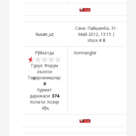
Сана: Пайшанба, 31-
Xusan_uz
Май-2012, 13:15 |
Изох #
8
Рўйхатда
Xormanglar
Гурух: Форум
аъзоси
Тақдирланишлар:
0
Хурмат
даражаси:
374
Холати:
Хозир
йўқ