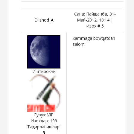
Сана: Пайшанба, 31-
Dilshod_A
Май-2012, 13:14 |
Изох #
5
xammaga bowqatdan
salom
Иштирокчи
Гурух: VIP
Изохлар:
199
Тақдирланишлар:
3