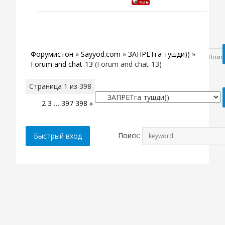
Форумистон
»
Sayyod.com
»
ЗАПРЕТга тушди))
»
Forum and chat-13
(Forum and chat-13)
Страница
1
из
398
1
2
3
…
397
398
»
Поиск: