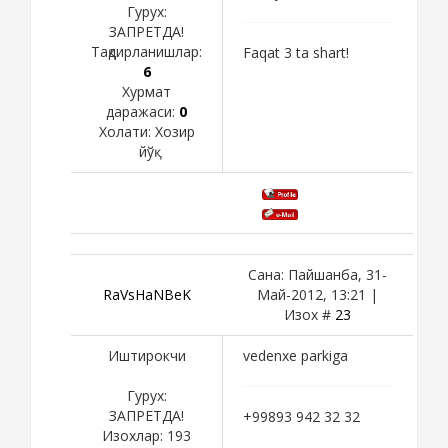
Гурух:
ЗАПРЕТДА!
Тақдирланишлар:
Faqat 3 ta shart!
6
Хурмат
даражаси:
0
Холати:
Хозир
йўқ
Сана: Пайшанба, 31-
RaVsHaNBeK
Май-2012, 13:21 |
Изох #
23
Иштирокчи
vedenxe parkiga
Гурух:
ЗАПРЕТДА!
+99893 942 32 32
Изохлар:
193