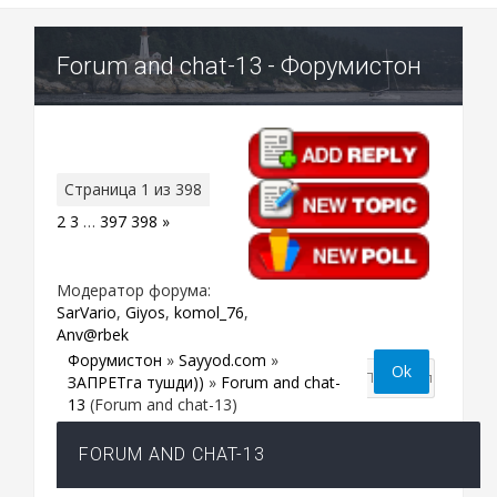
Forum and chat-13 - Форумистон
Страница
1
из
398
1
2
3
…
397
398
»
Модератор форума:
SarVario
,
Giyos
,
komol_76
,
Anv@rbek
Форумистон
»
Sayyod.com
»
ЗАПРЕТга тушди))
»
Forum and chat-
13
(Forum and chat-13)
FORUM AND CHAT-13