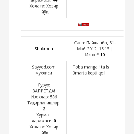
Холати:
Хозир
йўқ
Сана: Пайшанба, 31-
Shukronа
Май-2012, 13:15 |
Изох #
10
Sayyod.com
Toba manga 1ta ls
мухлиси
3marta kepti qoil
Гурух:
ЗАПРЕТДА!
Изохлар:
586
Тақдирланишлар:
2
Хурмат
даражаси:
0
Холати:
Хозир
йўқ