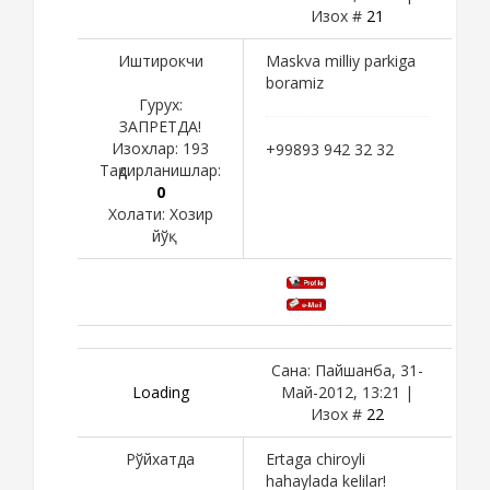
Изох #
21
Иштирокчи
Maskva milliy parkiga
boramiz
Гурух:
ЗАПРЕТДА!
Изохлар:
193
+99893 942 32 32
Тақдирланишлар:
0
Холати:
Хозир
йўқ
Сана: Пайшанба, 31-
Loading
Май-2012, 13:21 |
Изох #
22
Рўйхатда
Ertaga chiroyli
hahaylada kelilar!