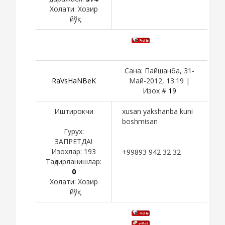
Холати:
Хозир
йўқ
Сана: Пайшанба, 31-
RaVsHaNBeK
Май-2012, 13:19 |
Изох #
19
Иштирокчи
xusan yakshanba kuni
boshmisan
Гурух:
ЗАПРЕТДА!
Изохлар:
193
+99893 942 32 32
Тақдирланишлар:
0
Холати:
Хозир
йўқ