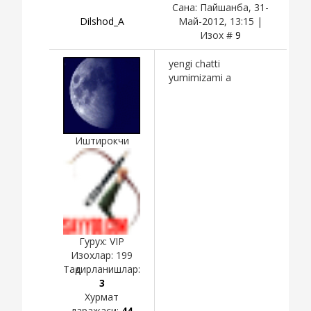
Сана: Пайшанба, 31-
Dilshod_A
Май-2012, 13:15 |
Изох #
9
yengi chatti
yumimizami a
Иштирокчи
Гурух: VIP
Изохлар:
199
Тақдирланишлар:
3
Хурмат
даражаси:
44