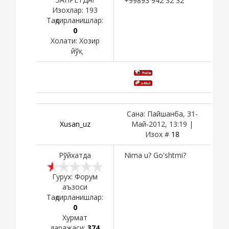
+99893 942 32 32
Изохлар:
193
Тақдирланишлар:
0
Холати:
Хозир
йўқ
Сана: Пайшанба, 31-
Xusan_uz
Май-2012, 13:19 |
Изох #
18
Рўйхатда
Nima u? Go'shtmi?
Гурух: Форум
аъзоси
Тақдирланишлар:
0
Хурмат
даражаси:
374