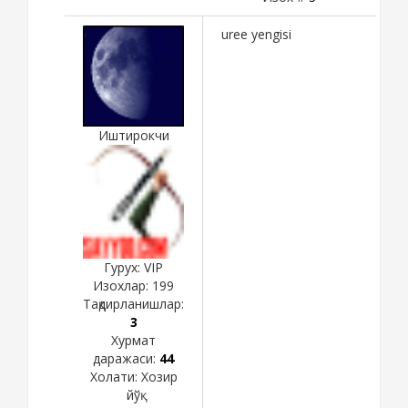
uree yengisi
Иштирокчи
Гурух: VIP
Изохлар:
199
Тақдирланишлар:
3
Хурмат
даражаси:
44
Холати:
Хозир
йўқ