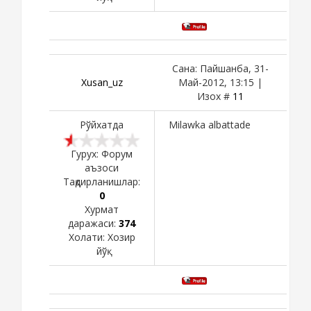
Сана: Пайшанба, 31-
Xusan_uz
Май-2012, 13:15 |
Изох #
11
Рўйхатда
Milawka albattade
Гурух: Форум
аъзоси
Тақдирланишлар:
0
Хурмат
даражаси:
374
Холати:
Хозир
йўқ