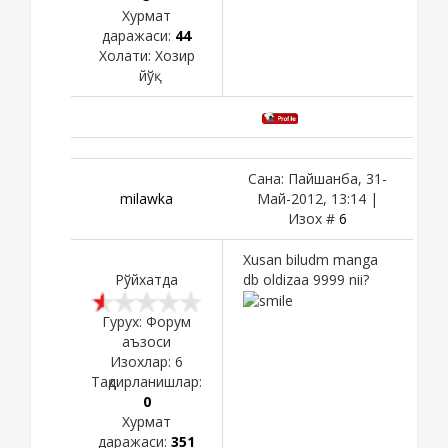
Хурмат
даражаси:
44
Холати:
Хозир
йўқ
Сана: Пайшанба, 31-
milawka
Май-2012, 13:14 |
Изох #
6
Xusan biludm manga
Рўйхатда
db oldizaa 9999 nii?
Гурух: Форум
аъзоси
Изохлар:
6
Тақдирланишлар:
0
Хурмат
даражаси:
351