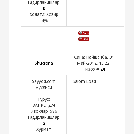
Тақдирланишлар:
0
Холати:
Хозир
йўқ
Сана: Пайшанба, 31-
Shukronа
Май-2012, 13:22 |
Изох #
24
Sayyod.com
Salom Load
мухлиси
Гурух:
ЗАПРЕТДА!
Изохлар:
586
Тақдирланишлар:
2
Хурмат