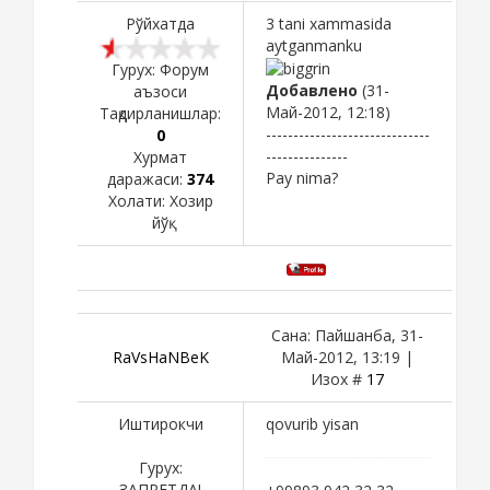
Рўйхатда
3 tani xammasida
aytganmanku
Гурух: Форум
Добавлено
(31-
аъзоси
Май-2012, 12:18)
Тақдирланишлар:
------------------------------
0
---------------
Хурмат
Pay nima?
даражаси:
374
Холати:
Хозир
йўқ
Сана: Пайшанба, 31-
RaVsHaNBeK
Май-2012, 13:19 |
Изох #
17
Иштирокчи
qovurib yisan
Гурух:
ЗАПРЕТДА!