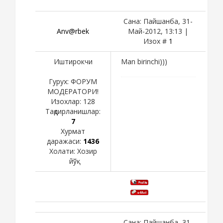
Сана: Пайшанба, 31-
Anv@rbek
Май-2012, 13:13 |
Изох #
1
Иштирокчи
Man birinchi)))
Гурух: ФОРУМ
МОДЕРАТОРИ!
Изохлар:
128
Тақдирланишлар:
7
Хурмат
даражаси:
1436
Холати:
Хозир
йўқ
Сана: Пайшанба, 31-