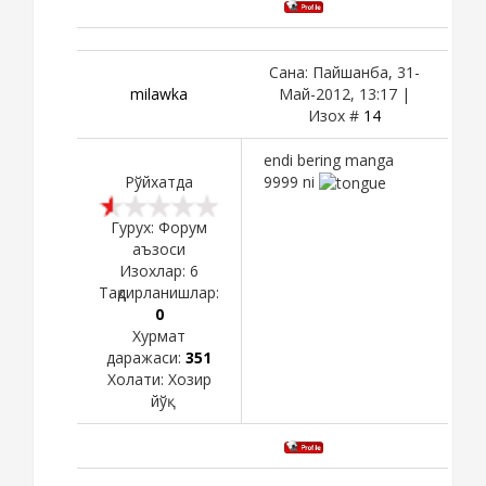
Сана: Пайшанба, 31-
milawka
Май-2012, 13:17 |
Изох #
14
endi bering manga
Рўйхатда
9999 ni
Гурух: Форум
аъзоси
Изохлар:
6
Тақдирланишлар:
0
Хурмат
даражаси:
351
Холати:
Хозир
йўқ