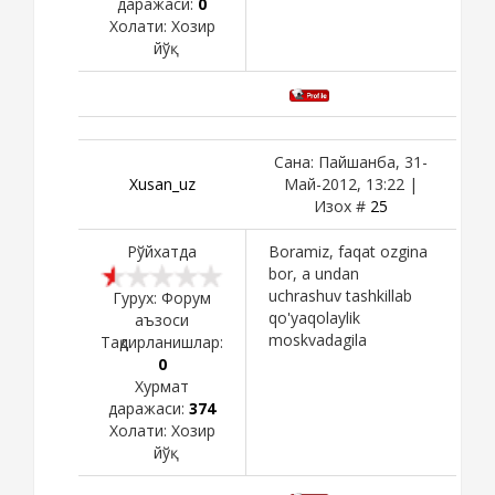
даражаси:
0
Холати:
Хозир
йўқ
Сана: Пайшанба, 31-
Xusan_uz
Май-2012, 13:22 |
Изох #
25
Рўйхатда
Boramiz, faqat ozgina
bor, a undan
uchrashuv tashkillab
Гурух: Форум
qo'yaqolaylik
аъзоси
moskvadagila
Тақдирланишлар:
0
Хурмат
даражаси:
374
Холати:
Хозир
йўқ