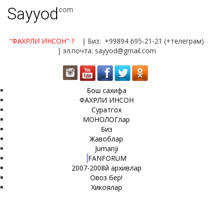
Sayyod
.com
"ФАХРЛИ ИНСОН"
?
| Биз: +99894 695-21-21 (+телеграм)
| эл.почта: sayyod@gmail.com
Бош сахифа
ФАХРЛИ ИНСОН
Суратгох
МОНОЛОГлар
Биз
Жавоблар
Jumanji
FANFORUM
2007-2008й архивлар
Овоз бер!
Хикоялар