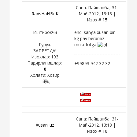
Сана: Пайшанба, 31-
RaVsHaNBeK
Май-2012, 13:18 |
Изох #
15
Иштирокчи
endi sanga xusan bir
kg pay beramiz
Гурух:
mukofotga
ЗАПРЕТДА!
Изохлар:
193
Тақдирланишлар:
+99893 942 32 32
0
Холати:
Хозир
йўқ
Сана: Пайшанба, 31-
Xusan_uz
Май-2012, 13:18 |
Изох #
16