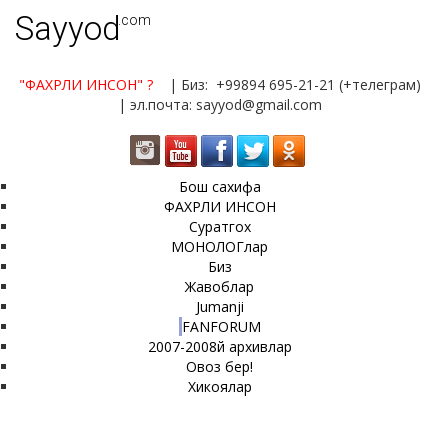
Sayyod
.com
"ФАХРЛИ ИНСОН"
?
| Биз: +99894 695-21-21 (+телеграм)
| эл.почта: sayyod@gmail.com
Бош сахифа
ФАХРЛИ ИНСОН
Суратгох
МОНОЛОГлар
Биз
Жавоблар
Jumanji
FANFORUM
2007-2008й архивлар
Овоз бер!
Хикоялар