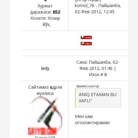
komol_76
-
Пайшанба,
Хурмат
02-Фев-2012, 12:45
даражаси:
652
Холати:
Хозир
йўқ
Сана: Пайшанба, 02-
ledy
Фев-2012, 01:46 |
Изох #
6
Сайтимиз қадрли
Quote
(
Loading
)
мухлиси
ANIQ ETAMAN BU
XAFLI"
Мен хам
огохлантираман
Гурух: VIP