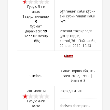
Гурух: Янги
Бўлганинг каби кўрин
аъзо
ёки кўринганинг каби
Тақдирланишлар:
бўл!
0
Хурмат
Изохни тахрирлади
даражаси:
19
(ўзгартирди)
Холати:
Хозир
komol_76
-
Пайшанба,
йўқ
02-Фев-2012, 12:43
Сана: Чоршанба, 01-
ClimbeR
Фев-2012, 19:10 |
Изох #
3
Иштирокчи
юқоридаги гап
Гурух: Янги
chelsea chempion...
аъзо