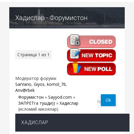
Хадислар - Форумистон
Страница
1
из
1
1
Модератор форума:
SarVario
,
Giyos
,
komol_76
,
Anv@rbek
Форумистон
»
Sayyod.com
»
ЗАПРЕТга тушди))
»
Хадислар
(исломий хикоялар)
ХАДИСЛАР