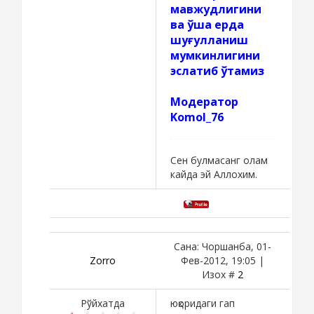
мавжудлигини
ва ўша ерда
шуғулланиш
мумкинлигини
эслатиб ўтамиз
Модератор
Komol_76
Сен булмасанг олам
кайда эй Аллохим.
Сана: Чоршанба, 01-
Zorro
Фев-2012, 19:05 |
Изох #
2
Рўйхатда
юқоридаги гап