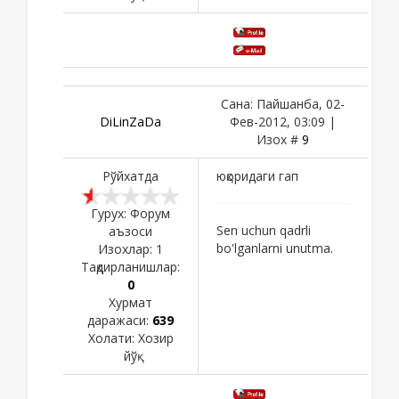
Сана: Пайшанба, 02-
DiLinZaDa
Фев-2012, 03:09 |
Изох #
9
Рўйхатда
юқоридаги гап
Гурух: Форум
Sen uchun qadrli
аъзоси
bo'lganlarni unutma.
Изохлар:
1
Тақдирланишлар:
0
Хурмат
даражаси:
639
Холати:
Хозир
йўқ