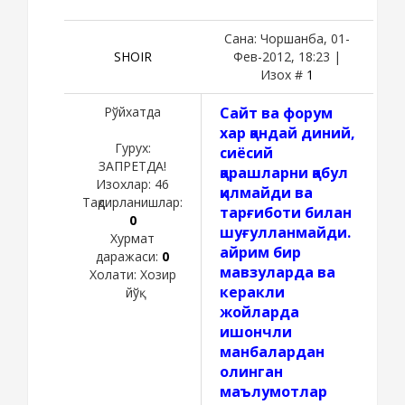
Сана: Чоршанба, 01-
SHOIR
Фев-2012, 18:23 |
Изох #
1
Рўйхатда
Сайт ва форум
хар қандай диний,
Гурух:
сиёсий
ЗАПРЕТДА!
қарашларни қабул
Изохлар:
46
қилмайди ва
Тақдирланишлар:
тарғиботи билан
0
шуғулланмайди.
Хурмат
айрим бир
даражаси:
0
мавзуларда ва
Холати:
Хозир
керакли
йўқ
жойларда
ишончли
манбалардан
олинган
маълумотлар