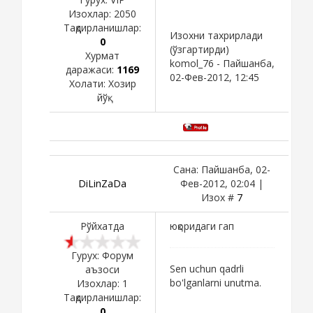
Изохлар:
2050
Тақдирланишлар:
Изохни тахрирлади
0
(ўзгартирди)
Хурмат
komol_76
-
Пайшанба,
даражаси:
1169
02-Фев-2012, 12:45
Холати:
Хозир
йўқ
Сана: Пайшанба, 02-
DiLinZaDa
Фев-2012, 02:04 |
Изох #
7
Рўйхатда
юқоридаги гап
Гурух: Форум
Sen uchun qadrli
аъзоси
bo'lganlarni unutma.
Изохлар:
1
Тақдирланишлар:
0