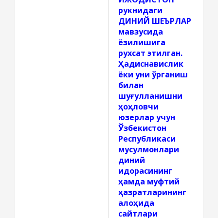
рукнидаги
ДИНИЙ ШЕЪРЛАР
мавзусида
ёзилишига
рухсат этилган.
Ҳадиснавислик
ёки уни ўрганиш
билан
шуғулланишни
ҳоҳловчи
юзерлар учун
Ўзбекистон
Республикаси
мусулмонлари
диний
идорасининг
ҳамда муфтий
ҳазратларининг
алоҳида
сайтлари