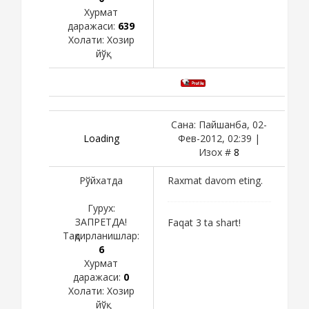
Хурмат
даражаси:
639
Холати:
Хозир
йўқ
Сана: Пайшанба, 02-
Loading
Фев-2012, 02:39 |
Изох #
8
Рўйхатда
Raxmat davom eting.
Гурух:
ЗАПРЕТДА!
Faqat 3 ta shart!
Тақдирланишлар:
6
Хурмат
даражаси:
0
Холати:
Хозир
йўқ