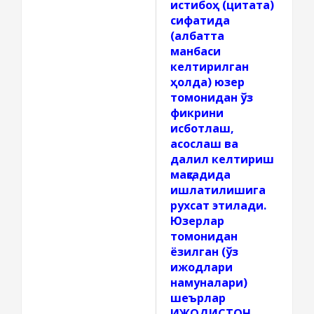
истибоҳ (цитата)
сифатида
(албатта
манбаси
келтирилган
ҳолда) юзер
томонидан ўз
фикрини
исботлаш,
асослаш ва
далил келтириш
мақсадида
ишлатилишига
рухсат этилади.
Юзерлар
томонидан
ёзилган (ўз
ижодлари
намуналари)
шеърлар
ИЖОДИСТОН