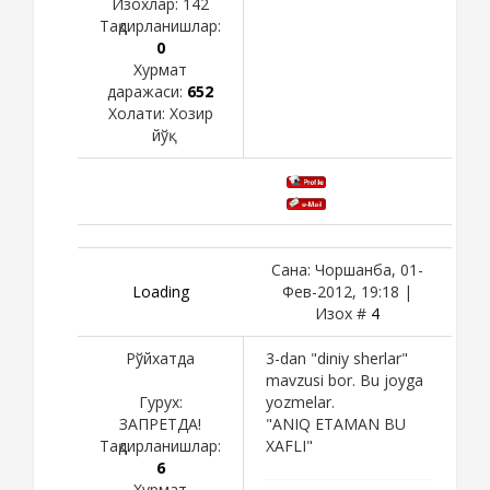
Изохлар:
142
Тақдирланишлар:
0
Хурмат
даражаси:
652
Холати:
Хозир
йўқ
Сана: Чоршанба, 01-
Loading
Фев-2012, 19:18 |
Изох #
4
Рўйхатда
3-dan "diniy sherlar"
mavzusi bor. Bu joyga
Гурух:
yozmelar.
ЗАПРЕТДА!
"ANIQ ETAMAN BU
Тақдирланишлар:
XAFLI"
6
Хурмат