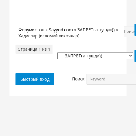
Форумистон
»
Sayyod.com
»
ЗАПРЕТга тушди))
»
Хадислар
(исломий хикоялар)
Страница
1
из
1
1
Поиск: