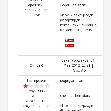
даражаси:
0
Faqat 3 ta shart!
Холати:
Хозир
йўқ
Изохни тахрирлади
(ўзгартирди)
komol_76
-
Пайшанба,
02-Фев-2012, 12:45
Сана: Чоршанба, 01-
ClimbeR
Фев-2012, 20:21 |
Изох #
5
Иштирокчи
юқоридаги гап
Гурух: Янги
chelsea chempion...
аъзо
Изохлар:
142
Изохни тахрирлади
Тақдирланишлар:
(ўзгартирди)
0