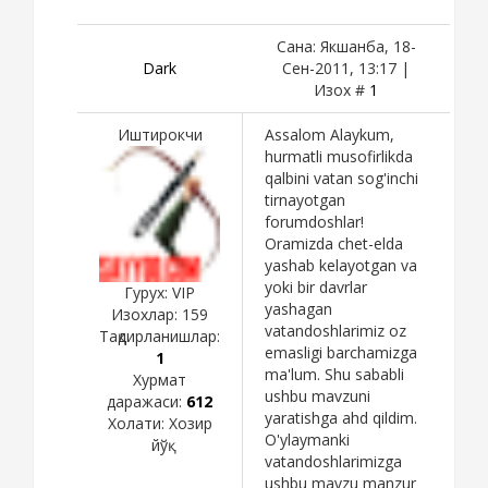
Сана: Якшанба, 18-
Dark
Сен-2011, 13:17 |
Изох #
1
Иштирокчи
Assalom Alaykum,
hurmatli musofirlikda
qalbini vatan sog'inchi
tirnayotgan
forumdoshlar!
Oramizda chet-elda
yashab kelayotgan va
yoki bir davrlar
Гурух: VIP
yashagan
Изохлар:
159
vatandoshlarimiz oz
Тақдирланишлар:
emasligi barchamizga
1
ma'lum. Shu sababli
Хурмат
ushbu mavzuni
даражаси:
612
yaratishga ahd qildim.
Холати:
Хозир
O'ylaymanki
йўқ
vatandoshlarimizga
ushbu mavzu manzur