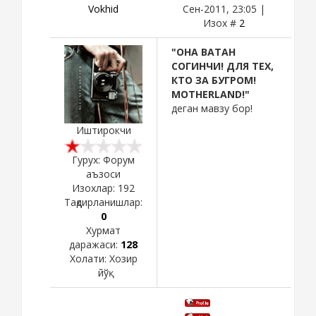
Vokhid
Сен-2011, 23:05 |
Изох #
2
"ОНА ВАТАН
СОГИНЧИ! ДЛЯ ТЕХ,
КТО ЗА БУГРОМ!
MOTHERLAND!"
деган мавзу бор!
Иштирокчи
Гурух: Форум
аъзоси
Изохлар:
192
Тақдирланишлар:
0
Хурмат
даражаси:
128
Холати:
Хозир
йўқ