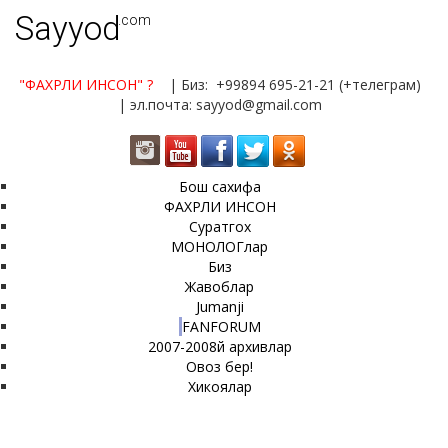
Sayyod
.com
"ФАХРЛИ ИНСОН"
?
| Биз: +99894 695-21-21 (+телеграм)
| эл.почта: sayyod@gmail.com
Бош сахифа
ФАХРЛИ ИНСОН
Суратгох
МОНОЛОГлар
Биз
Жавоблар
Jumanji
FANFORUM
2007-2008й архивлар
Овоз бер!
Хикоялар