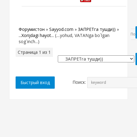
Форумистон
»
Sayyod.com
»
ЗАПРЕТга тушди))
»
...Xorijdagi hayot...
(....yohud, VATANga bo`lgan
sog`inch...)
Страница
1
из
1
1
Поиск: