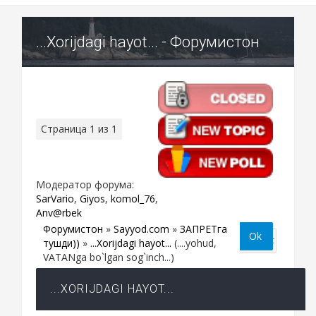
...Xorijdagi hayot... - Форумистон
Страница
1
из
1
1
Модератор форума:
SarVario
,
Giyos
,
komol_76
,
Anv@rbek
Форумистон
»
Sayyod.com
»
ЗАПРЕТга
тушди))
»
...Xorijdagi hayot...
(....yohud,
VATANga bo`lgan sog`inch...)
...XORIJDAGI HAYOT...