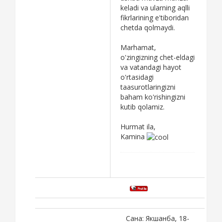
keladi va ularning aqlli
fikrlarining e'tiboridan
chetda qolmaydi.
Marhamat,
o'zingizning chet-eldagi
va vatandagi hayot
o'rtasidagi
taasurotlaringizni
baham ko'rishingizni
kutib qolamiz.
Hurmat ila,
Kamina
Сана: Якшанба, 18-