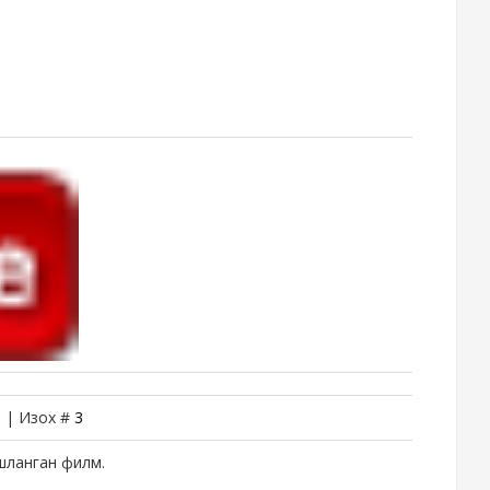
1 | Изох #
3
шланган филм.