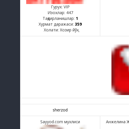
Гурух: VIP
Изохлар:
447
Тақдирланишлар:
1
Хурмат даражаси:
359
Холати:
Хозир йўқ
sherzod
Sayyod.com мухлиси
Анжелина Ж