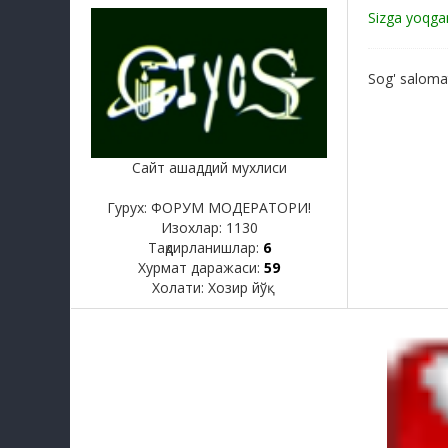
Sizga yoqgan
Sog' salomatl
Сайт ашаддий мухлиси
Гурух: ФОРУМ МОДЕРАТОРИ!
Изохлар:
1130
Тақдирланишлар:
6
Хурмат даражаси:
59
Холати:
Хозир йўқ