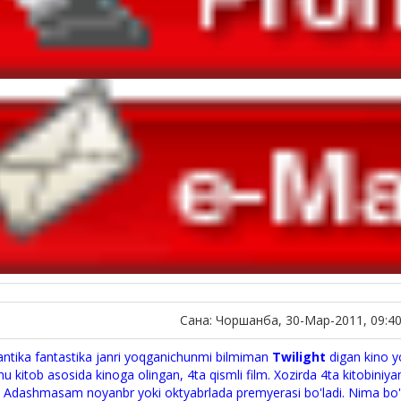
Сана: Чоршанба, 30-Мар-2011, 09:4
tika fantastika janri yoqganichunmi bilmiman
Twilight
digan kino y
u kitob asosida kinoga olingan, 4ta qismli film. Xozirda 4ta kitobiniyam
 Adashmasam noyanbr yoki oktyabrlada premyerasi bo'ladi. Nima bo'lish