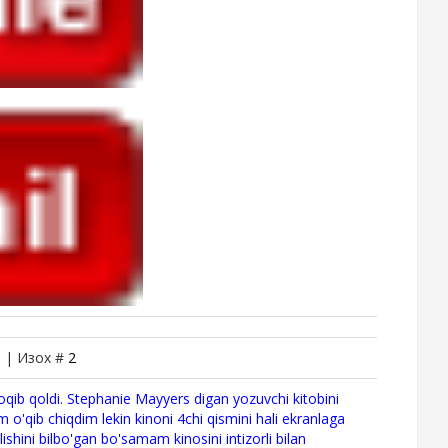
0 | Изох #
2
oqib qoldi. Stephanie Mayyers digan yozuvchi kitobini
 o'qib chiqdim lekin kinoni 4chi qismini hali ekranlaga
ini bilbo'gan bo'samam kinosini intizorli bilan