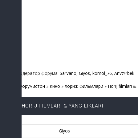
Модератор форума:
SarVario
,
Giyos
,
komol_76
,
Anv@rbek
Форумистон
»
Кино
»
Хориж фильмлари
»
Horij filmlari & 
HORIJ FILMLARI & YANGILIKLARI
Giyos