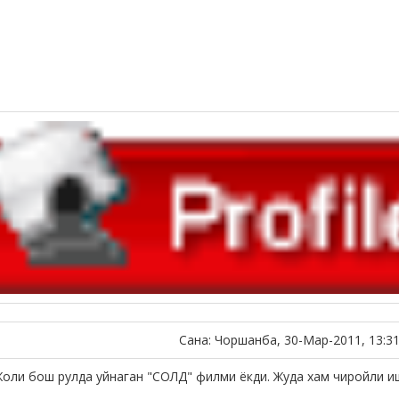
Сана: Чоршанба, 30-Мар-2011, 13:3
оли бош рулда уйнаган "СОЛД" филми ёкди. Жуда хам чиройли и