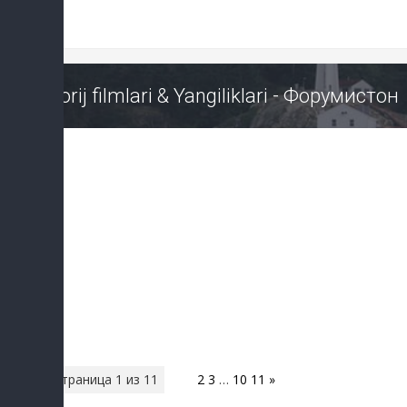
Horij filmlari & Yangiliklari - Форумистон
Страница
1
из
11
1
2
3
…
10
11
»