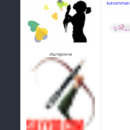
kutvomma
Иштирокчи