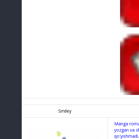
Smiley
Manga roman
yozgan va sh
qo'yishmadi.