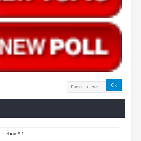
5 | Изох #
1