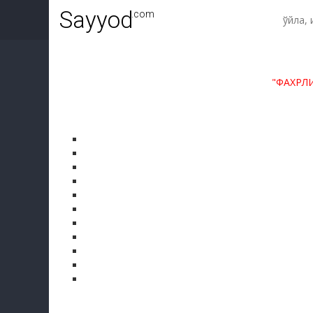
Sayyod
.com
"ФАХРЛ