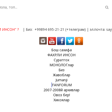
И ИНСОН"
?
| Биз: +99894 695-21-21 (+телеграм) | эл.почта: s
Бош сахифа
ФАХРЛИ ИНСОН
Суратгох
МОНОЛОГлар
Биз
Жавоблар
Jumanji
FANFORUM
2007-2008й архивлар
Овоз бер!
Хикоялар