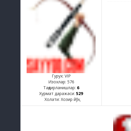
Гурух: VIP
Изохлар:
576
Тақдирланишлар:
6
Хурмат даражаси:
529
Холати:
Хозир йўқ