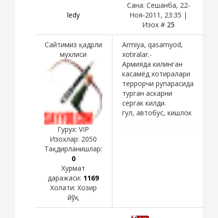
Сана: Сешанба, 22-
ledy
Ноя-2011, 23:35 |
Изох #
25
Сайтимиз қадрли
Armiya, qasamyod,
мухлиси
xotiralar.-
Армияда килинган
касамёд хотиралари
террорчи рупарасида
турган аскарни
сергак килди.
гул, автобус, кишлок
Гурух: VIP
Изохлар:
2050
Тақдирланишлар:
0
Хурмат
даражаси:
1169
Холати:
Хозир
йўқ