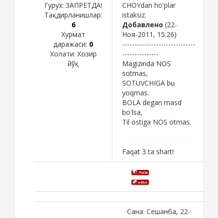
Гурух: ЗАПРЕТДА!
CHOYdan ho'plar
Тақдирланишлар:
istaksiz.
6
Добавлено
(22-
Хурмат
Ноя-2011, 15:26)
даражаси:
0
------------------------------
Холати:
Хозир
---------------
йўқ
Magizinda NOS
sotmas,
SOTUVCHIGA bu
yoqmas.
BOLA degan masd
bo'lsa,
Til ostiga NOS otmas.
Faqat 3 ta shart!
Сана: Сешанба, 22-