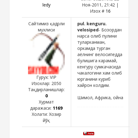
ledy
Ноя-2011, 21:42 |
Изох #
16
Сайтимиз қадрли
pul. kenguru.
мухлиси
velosiped
- Бозордан
нарса олиб пулини
туларканман,
оркамда турган
аёлнинг велосипедда
булишига карамай,
кенгуру сумкачасида
чакалогини хам олиб
Гурух: VIP
юрганини куриб
Изохлар:
2050
хайрон колдим.
Тақдирланишлар:
0
Шимол, Африка, ойна
Хурмат
даражаси:
1169
Холати:
Хозир
йўқ