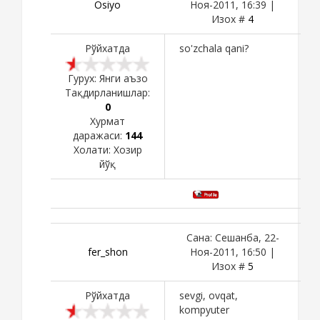
Osiyo
Ноя-2011, 16:39 |
Изох #
4
Рўйхатда
so'zchala qani?
Гурух: Янги аъзо
Тақдирланишлар:
0
Хурмат
даражаси:
144
Холати:
Хозир
йўқ
Сана: Сешанба, 22-
fer_shon
Ноя-2011, 16:50 |
Изох #
5
Рўйхатда
sevgi, ovqat,
kompyuter