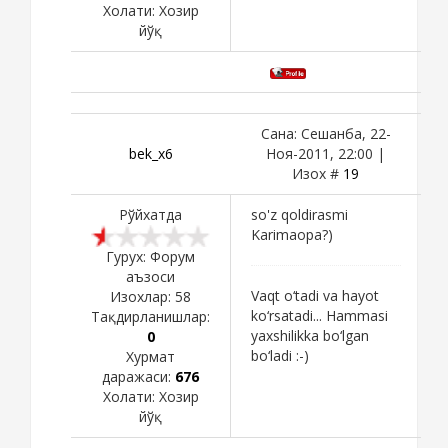
Холати:
Хозир
йўқ
Сана: Сешанба, 22-
bek_x6
Ноя-2011, 22:00 |
Изох #
19
Рўйхатда
so'z qoldirasmi
Karimaopa?)
Гурух: Форум
аъзоси
Vaqt o‘tadi va hayot
Изохлар:
58
ko‘rsatadi... Hammasi
Тақдирланишлар:
yaxshilikka bo‘lgan
0
bo‘ladi :-)
Хурмат
даражаси:
676
Холати:
Хозир
йўқ