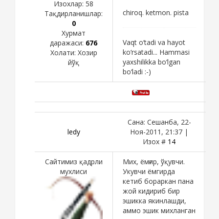
Изохлар:
58
chiroq. ketmon. pista
Тақдирланишлар:
0
Хурмат
Vaqt o‘tadi va hayot
даражаси:
676
ko‘rsatadi... Hammasi
Холати:
Хозир
yaxshilikka bo‘lgan
йўқ
bo‘ladi :-)
Сана: Сешанба, 22-
ledy
Ноя-2011, 21:37 |
Изох #
14
Сайтимиз қадрли
Мих, ёмғир, ўқувчи.
мухлиси
Укувчи ёмгирда
кетиб бораркан пана
жой кидириб бир
эшикка якинлашди,
аммо эшик михланган