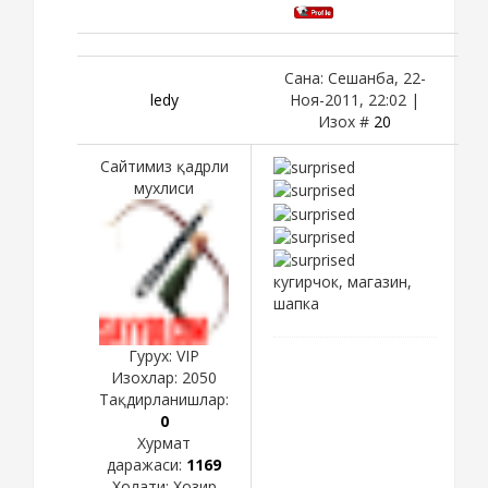
Сана: Сешанба, 22-
ledy
Ноя-2011, 22:02 |
Изох #
20
Сайтимиз қадрли
мухлиси
кугирчок, магазин,
шапка
Гурух: VIP
Изохлар:
2050
Тақдирланишлар:
0
Хурмат
даражаси:
1169
Холати:
Хозир