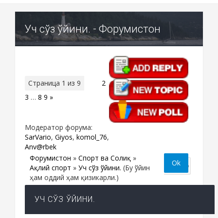
Уч сўз ўйини. - Форумистон
Страница
1
из
9
1
2
3
…
8
9
»
Модератор форума:
SarVario
,
Giyos
,
komol_76
,
Anv@rbek
Форумистон
»
Спорт ва Соғлиқ
»
Ақлий спорт
»
Уч сўз ўйини.
(Бу ўйин
ҳам оддий ҳам қизикарли.)
УЧ СЎЗ ЎЙИНИ.