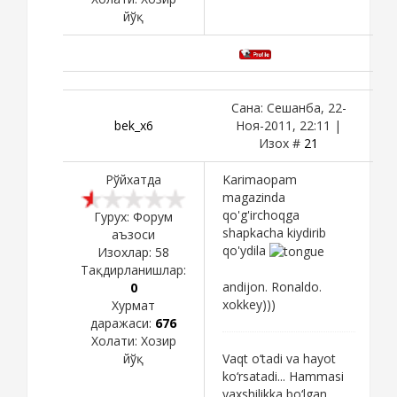
йўқ
Сана: Сешанба, 22-
bek_x6
Ноя-2011, 22:11 |
Изох #
21
Рўйхатда
Karimaopam
magazinda
qo'g'irchoqga
Гурух: Форум
shapkacha kiydirib
аъзоси
qo'ydila
Изохлар:
58
Тақдирланишлар:
andijon. Ronaldo.
0
xokkey)))
Хурмат
даражаси:
676
Холати:
Хозир
Vaqt o‘tadi va hayot
йўқ
ko‘rsatadi... Hammasi
yaxshilikka bo‘lgan