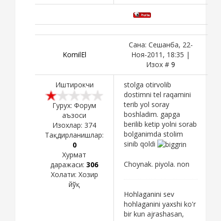
Сана: Сешанба, 22-
KomilEl
Ноя-2011, 18:35 |
Изох #
9
Иштирокчи
stolga otirvolib
dostimni tel raqamini
terib yol soray
Гурух: Форум
boshladim. gapga
аъзоси
berilib ketip yolni sorab
Изохлар:
374
bolganimda stolim
Тақдирланишлар:
sinib qoldi
0
Хурмат
Choynak. piyola. non
даражаси:
306
Холати:
Хозир
йўқ
Hohlaganini sev
hohlaganini yaxshi ko'r
bir kun ajrashasan,