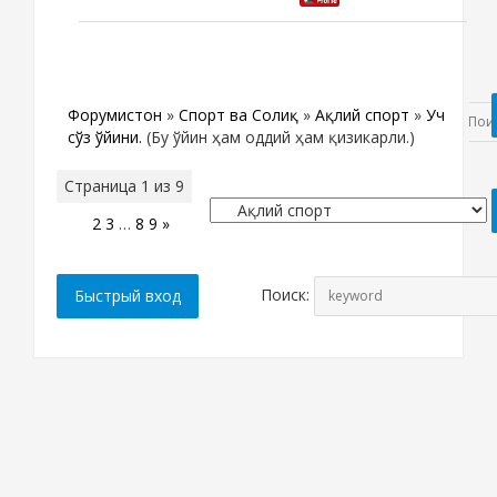
Форумистон
»
Спорт ва Соғлиқ
»
Ақлий спорт
»
Уч
сўз ўйини.
(Бу ўйин ҳам оддий ҳам қизикарли.)
Страница
1
из
9
1
2
3
…
8
9
»
Поиск: