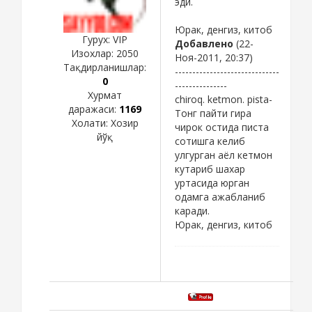
эди.
Юрак, денгиз, китоб
Гурух: VIP
Добавлено
(22-
Изохлар:
2050
Ноя-2011, 20:37)
Тақдирланишлар:
------------------------------
0
---------------
Хурмат
chiroq. ketmon. pista-
даражаси:
1169
Тонг пайти гира
Холати:
Хозир
чирок остида писта
йўқ
сотишга келиб
улгурган аёл кетмон
кутариб шахар
уртасида юрган
одамга ажабланиб
каради.
Юрак, денгиз, китоб