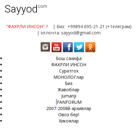
Sayyod
.com
"ФАХРЛИ ИНСОН"
?
| Биз: +99894 695-21-21 (+телеграм)
| эл.почта: sayyod@gmail.com
Бош сахифа
ФАХРЛИ ИНСОН
Суратгох
МОНОЛОГлар
Биз
Жавоблар
Jumanji
FANFORUM
2007-2008й архивлар
Овоз бер!
Хикоялар