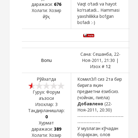
Vaqt o‘tadi va hayot
даражаси:
676
ko‘rsatadi... Hammasi
Холати:
Хозир
yaxshilikka bo‘lgan
йўқ
bo‘ladi :-)
Сана: Сешанба, 22-
Bоnu
Ноя-2011, 21:30 |
Изох #
12
Рўйхатда
КомилЭЛ сиз 2та бир
бирига яқин
предметни ёзибсиз.
Гурух: Форум
(чойнак, пиёла)
аъзоси
Добавлено
(22-
Изохлар:
3
Ноя-2011, 20:30)
Тақдирланишлар:
------------------------------
0
---------------
Хурмат
У музлаган кўчадан
даражаси:
389
бораркан, олов
Холати:
Хозир