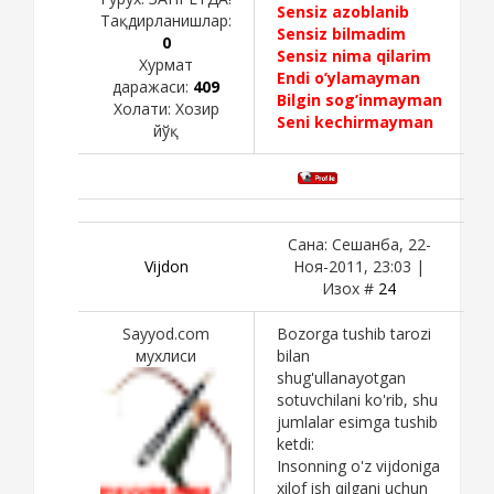
Sensiz azoblanib
Тақдирланишлар:
Sensiz bilmadim
0
Sensiz nima qilarim
Хурмат
Endi o’ylamayman
даражаси:
409
Bilgin sog’inmayman
Холати:
Хозир
Seni kechirmayman
йўқ
Сана: Сешанба, 22-
Vijdon
Ноя-2011, 23:03 |
Изох #
24
Sayyod.com
Bozorga tushib tarozi
мухлиси
bilan
shug'ullanayotgan
sotuvchilani ko'rib, shu
jumlalar esimga tushib
ketdi:
Insonning o'z vijdoniga
xilof ish qilgani uchun