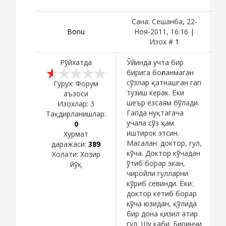
Сана: Сешанба, 22-
Bоnu
Ноя-2011, 16:16 |
Изох #
1
Рўйхатда
Ўйинда учта бир
бирига боғланмаган
сўзлар қатнашган гап
Гурух: Форум
тузиш керак. Ёки
аъзоси
шеър ёзсаям бўлади.
Изохлар:
3
Гапда нуқтагача
Тақдирланишлар:
учала сўз ҳам
0
иштирок этсин.
Хурмат
Масалан: доктор, гул,
даражаси:
389
кўча. Доктор кўчадан
Холати:
Хозир
ўтиб борар экан,
йўқ
чиройли гулларни
кўриб севинди. Ёки:
доктор кетиб борар
кўча юзидан, қўлида
бир дона қизил атир
гул. Шу каби. Биринчи