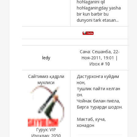
hohlaganini qil
hohlaganingday yasha
bir kun barbir bu
dunyoni tark etasan...
Сана: Сешанба, 22-
ledy
Ноя-2011, 19:01 |
Изох #
10
Сайтимиз қадрли
Дастурхонга куйдим
мухлиси
нон,
тушлик пайти келган
он.
Чойнак билан пиёла,
Бирга турарди шодон.
Мактаб, куча,
хонадон
Гурух: VIP
Изохлар:
2050