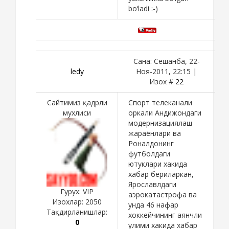
bo‘ladi :-)
Сана: Сешанба, 22-
ledy
Ноя-2011, 22:15 |
Изох #
22
Сайтимиз қадрли
Спорт телеканали
мухлиси
оркали Андижондаги
модернизациялаш
жараёнлари ва
Роналдонинг
футболдаги
ютуклари хакида
хабар бериларкан,
Ярославлдаги
Гурух: VIP
аэрокатастрофа ва
Изохлар:
2050
унда 46 нафар
Тақдирланишлар:
хоккейчининг аянчли
0
улими хакида хабар