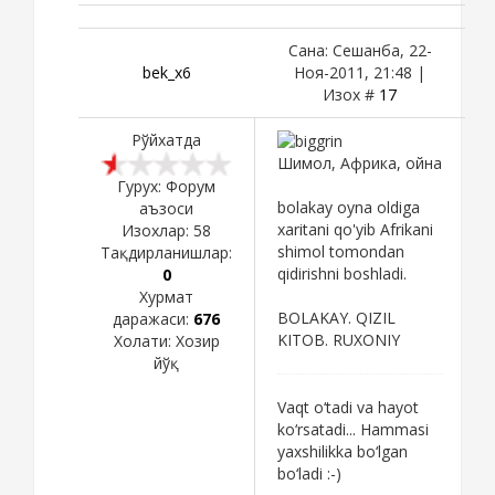
Сана: Сешанба, 22-
bek_x6
Ноя-2011, 21:48 |
Изох #
17
Рўйхатда
Шимол, Африка, ойна
Гурух: Форум
bolakay oyna oldiga
аъзоси
xaritani qo'yib Afrikani
Изохлар:
58
shimol tomondan
Тақдирланишлар:
qidirishni boshladi.
0
Хурмат
BOLAKAY. QIZIL
даражаси:
676
KITOB. RUXONIY
Холати:
Хозир
йўқ
Vaqt o‘tadi va hayot
ko‘rsatadi... Hammasi
yaxshilikka bo‘lgan
bo‘ladi :-)