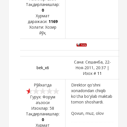
Тақдирланишлар:
0
Хурмат
даражаси:
1169
Холати:
Хозир
йўқ
Сана: Сешанба, 22-
bek_x6
Ноя-2011, 20:37 |
Изох #
11
Рўйхатда
Direktor qo'shni
xonadondan chiqib
ko'cha bo'ylab maktab
Гурух: Форум
tomon shoshardi.
аъзоси
Изохлар:
58
Qovun, muz, olov
Тақдирланишлар:
0
Хурмат