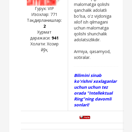
malomatga qolishi
Гурух: VIP
qanchalik adolatli
Изохлар:
771
bo'lsa, o'z vijdoniga
Тақдирланишлар:
xilof ish qilmagani
2
uchun malomatga
Хурмат
qolishi shunchalik
даражаси:
941
adolatsizlikdir.
Холати:
Хозир
йўқ
Armiya, qasamyod,
xotiralar.
Bilimini sinab
ko'rishni xoxlaganlar
uchun uchun tez
orada "Intellektual
Ring"ning davomli
sonlari!