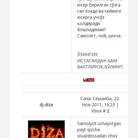
юсер берилган сўзга
гап ёзади ва кейинги
юсерга учсўз
қолдиради.
Бошладикми?
Самолёт, чой, қизча.
ЎЗИНГИЗ
ИСТАГАНДАН ҲАМ
БАХТЛИРОҚ БЎЛИНГ!
Сана: Сешанба, 22-
dj-diza
Ноя-2011, 16:23 |
Изох #
2
Samolyot uchayotgan
payt qizcha
stuardessadan choy