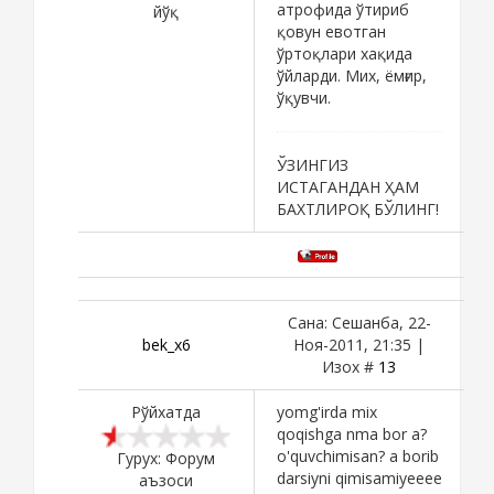
атрофида ўтириб
йўқ
қовун евотган
ўртоқлари хақида
ўйларди. Мих, ёмғир,
ўқувчи.
ЎЗИНГИЗ
ИСТАГАНДАН ҲАМ
БАХТЛИРОҚ БЎЛИНГ!
Сана: Сешанба, 22-
bek_x6
Ноя-2011, 21:35 |
Изох #
13
Рўйхатда
yomg'irda mix
qoqishga nma bor a?
o'quvchimisan? a borib
Гурух: Форум
darsiyni qimisamiyeeee
аъзоси