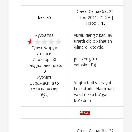
Сана: Сешанба, 22-
bek_x6
Ноя-2011, 21:39 |
Изох #
15
Рўйхатда
yurak dengiz kabi avj
urardi dib o'xshatish
qilinardi kitovda.
Гурух: Форум
аъзоси
pul. kenguru.
Изохлар:
58
velosiped)))
Тақдирланишлар:
0
Хурмат
Vaqt o‘tadi va hayot
даражаси:
676
ko‘rsatadi... Hammasi
Холати:
Хозир
yaxshilikka bo‘lgan
йўқ
bo‘ladi :-)
Сана: Сешанба, 22-