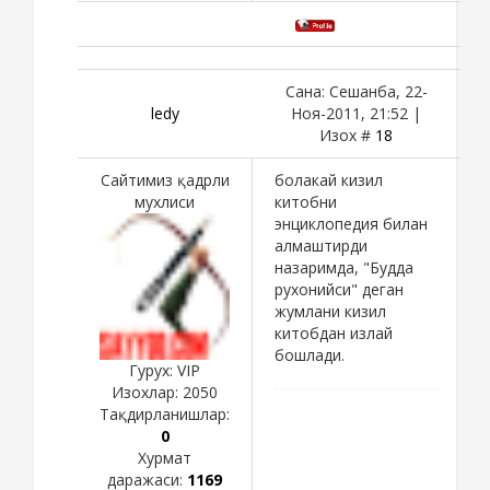
Сана: Сешанба, 22-
ledy
Ноя-2011, 21:52 |
Изох #
18
Сайтимиз қадрли
болакай кизил
мухлиси
китобни
энциклопедия билан
алмаштирди
назаримда, "Будда
рухонийси" деган
жумлани кизил
китобдан излай
бошлади.
Гурух: VIP
Изохлар:
2050
Тақдирланишлар:
0
Хурмат
даражаси:
1169