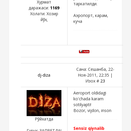
Хурмат
таркатилди.
даражаси:
1169
Холати:
Хозир
Аэропорт, карам,
йўқ
куча
Сана: Сешанба, 22-
dj-diza
Ноя-2011, 22:35 |
Изох #
23
Aeroport oldidagi
ko'chada karam
sotilyapti!
Bozor, vijdon, inson
Рўйхатда
Sensiz qiynalib
Гурух: ЗАПРЕТДА!