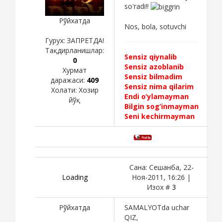
so'radi!!
Рўйхатда
Nos, bola, sotuvchi
Гурух: ЗАПРЕТДА!
Тақдирланишлар:
Sensiz qiynalib
0
Sensiz azoblanib
Хурмат
Sensiz bilmadim
даражаси:
409
Sensiz nima qilarim
Холати:
Хозир
Endi o’ylamayman
йўқ
Bilgin sog’inmayman
Seni kechirmayman
Сана: Сешанба, 22-
Loading
Ноя-2011, 16:26 |
Изох #
3
Рўйхатда
SAMALYOTda uchar
QIZ,