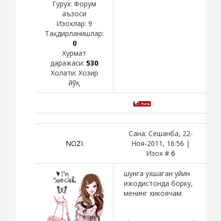
Гурух: Форум
аъзоси
Изохлар:
9
Тақдирланишлар:
0
Хурмат
даражаси:
530
Холати:
Хозир
йўқ
Сана: Сешанба, 22-
NOZI
Ноя-2011, 16:56 |
Изох #
6
шунга ухшаган уйин
ижодистонда борку,
менинг хикоячам.