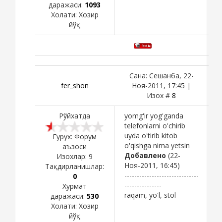
даражаси:
1093
Холати:
Хозир
йўқ
Сана: Сешанба, 22-
fer_shon
Ноя-2011, 17:45 |
Изох #
8
Рўйхатда
yomg'ir yog'ganda
telefonlarni o'chirib
uyda o'tirib kitob
Гурух: Форум
o'qishga nima yetsin
аъзоси
Добавлено
(22-
Изохлар:
9
Ноя-2011, 16:45)
Тақдирланишлар:
------------------------------
0
---------------
Хурмат
raqam, yo'l, stol
даражаси:
530
Холати:
Хозир
йўқ