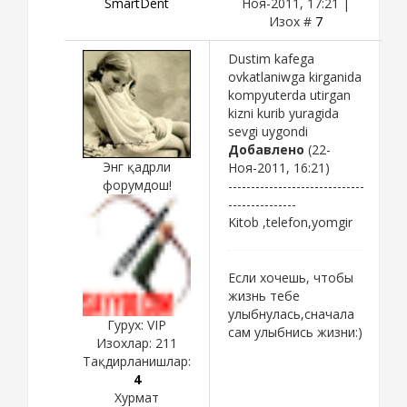
SmartDent
Ноя-2011, 17:21 |
Изох #
7
Dustim kafega
ovkatlaniwga kirganida
kompyuterda utirgan
kizni kurib yuragida
sevgi uygondi
Добавлено
(22-
Энг қадрли
Ноя-2011, 16:21)
форумдош!
------------------------------
---------------
Kitob ,telefon,yomgir
Если хочешь, чтобы
жизнь тебе
улыбнулась,сначала
Гурух: VIP
сам улыбнись жизни:)
Изохлар:
211
Тақдирланишлар:
4
Хурмат