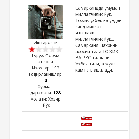
Самаркандда умуман
миллатчилик йук.
Тожик узбек ва ундан
зиёд миллат
яшашади
миллатчилик йук...
Иштирокчи
Самарканд шахрини
асосий тили ТОЖИК
Гурух: Форум
ВА РУС тиллари.
аъзоси
Узбек тилида жуда
Изохлар:
192
кам гаплашилади.
Тақдирланишлар:
0
Хурмат
даражаси:
128
Холати:
Хозир
йўқ