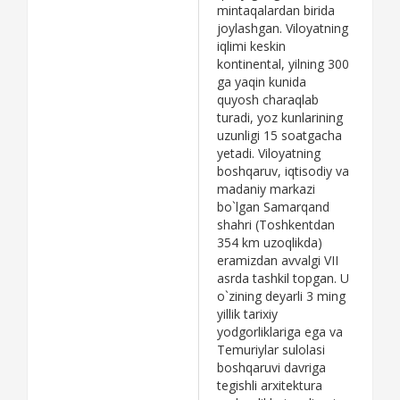
mintaqalardan birida
joylashgan. Viloyatning
iqlimi keskin
kontinental, yilning 300
ga yaqin kunida
quyosh charaqlab
turadi, yoz kunlarining
uzunligi 15 soatgacha
yetadi. Viloyatning
boshqaruv, iqtisodiy va
madaniy markazi
bo`lgan Samarqand
shahri (Toshkentdan
354 km uzoqlikda)
eramizdan avvalgi VII
asrda tashkil topgan. U
o`zining deyarli 3 ming
yillik tarixiy
yodgorliklariga ega vа
Tеmuriylаr sulоlаsi
bоshqаruvi dаvrigа
tеgishli аrхitеkturа