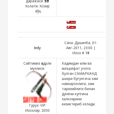
даражаси:
59
Холати:
Хозир
йўқ
Сана: Душанба, 01-
ledy
Авг-2011, 23:00 |
Изох #
18
Сайтимиз қадрли
Кадимдан илм ва
мухлиси
маърифат учоги
булган САМАРКАНД
шахри бугунгача хам
навкиронлиги, хам
тарихийлиги билан
дунёни купгина
халкларини
кизиктириб келади.
Гурух: VIP
Изохлар:
2050