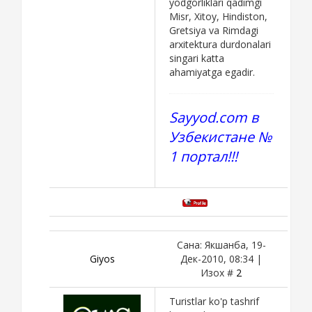
yodgоrliklаri qаdimgi
Misr, Хitоy, Hindistоn,
Grеtsiya vа Rimdаgi
аrхitеkturа durdоnаlаri
singаri kаttа
аhаmiyatgа egаdir.
Sayyod.com в
Узбекистане №
1 портал!!!
Сана: Якшанба, 19-
Giyos
Дек-2010, 08:34 |
Изох #
2
Turistlar ko'p tashrif