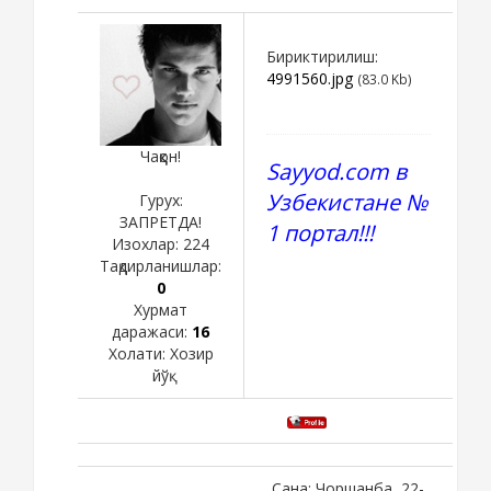
Бириктирилиш:
4991560.jpg
(83.0 Kb)
Чаққон!
Sayyod.com в
Узбекистане №
Гурух:
ЗАПРЕТДА!
1 портал!!!
Изохлар:
224
Тақдирланишлар:
0
Хурмат
даражаси:
16
Холати:
Хозир
йўқ
Сана: Чоршанба, 22-