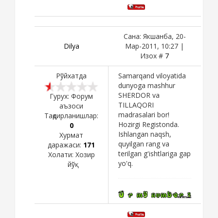
Сана: Якшанба, 20-
Dilya
Мар-2011, 10:27 |
Изох #
7
Рўйхатда
Samarqand viloyatida
dunyoga mashhur
SHERDOR va
Гурух: Форум
TILLAQORI
аъзоси
madrasalari bor!
Тақдирланишлар:
Hozirgi Registonda.
0
Ishlangan naqsh,
Хурмат
quyilgan rang va
даражаси:
171
terilgan g'ishtlariga gap
Холати:
Хозир
yo'q.
йўқ