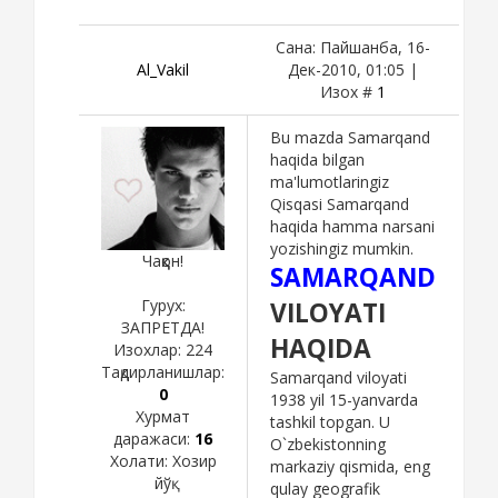
Сана: Пайшанба, 16-
Al_Vakil
Дек-2010, 01:05 |
Изох #
1
Bu mazda Samarqand
haqida bilgan
ma'lumotlaringiz
Qisqasi Samarqand
haqida hamma narsani
yozishingiz mumkin.
Чаққон!
SAMARQAND
Гурух:
VILOYATI
ЗАПРЕТДА!
HAQIDA
Изохлар:
224
Тақдирланишлар:
Samarqand viloyati
0
1938 yil 15-yanvarda
Хурмат
tashkil topgan. U
даражаси:
16
O`zbekistonning
Холати:
Хозир
markaziy qismida, eng
йўқ
qulay geografik