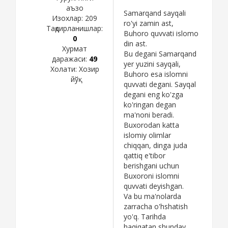
аъзо
Samarqand sayqali
Изохлар:
209
ro'yi zamin ast,
Тақдирланишлар:
Buhoro quvvati islomo
0
din ast.
Хурмат
Bu degani Samarqand
даражаси:
49
yer yuzini sayqali,
Холати:
Хозир
Buhoro esa islomni
йўқ
quvvati degani. Sayqal
degani eng ko'zga
ko'ringan degan
ma'noni beradi.
Buxorodan katta
islomiy olimlar
chiqqan, dinga juda
qattiq e'tibor
berishgani uchun
Buxoroni islomni
quvvati deyishgan.
Va bu ma'nolarda
zarracha o'hshatish
yo'q. Tarihda
haqiqatan shunday