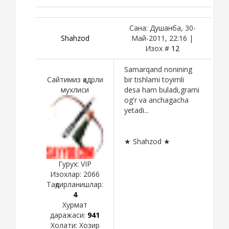
Сана: Душанба, 30-
Shahzod
Май-2011, 22:16 |
Изох #
12
Samarqand nonining
Сайтимиз қадрли
bir tishlami toyimli
мухлиси
desa ham buladi,grami
og'r va anchagacha
yetadi...
★ Shahzod ★
Гурух: VIP
Изохлар:
2066
Тақдирланишлар:
4
Хурмат
даражаси:
941
Холати:
Хозир