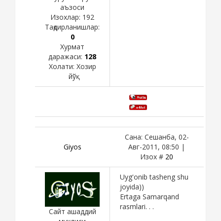
аъзоси
Изохлар:
192
Тақдирланишлар:
0
Хурмат
даражаси:
128
Холати:
Хозир
йўқ
Сана: Сешанба, 02-
Giyos
Авг-2011, 08:50 |
Изох #
20
Uyg'onib tasheng shu
joyida))
Ertaga Samarqand
rasmlari. . .
Сайт ашаддий