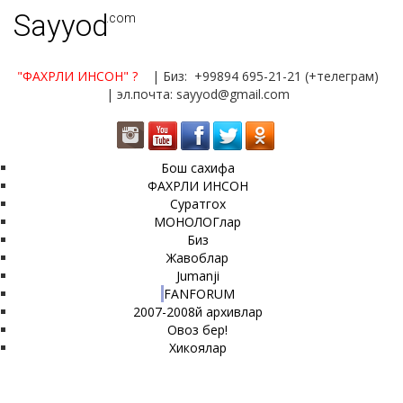
Sayyod
.com
"ФАХРЛИ ИНСОН"
?
| Биз: +99894 695-21-21 (+телеграм)
| эл.почта: sayyod@gmail.com
Бош сахифа
ФАХРЛИ ИНСОН
Суратгох
МОНОЛОГлар
Биз
Жавоблар
Jumanji
FANFORUM
2007-2008й архивлар
Овоз бер!
Хикоялар