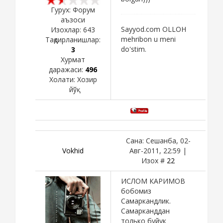
Гурух: Форум
аъзоси
Sayyod.com OLLOH
Изохлар:
643
mehribon u meni
Тақдирланишлар:
do'stim.
3
Хурмат
даражаси:
496
Холати:
Хозир
йўқ
Сана: Сешанба, 02-
Vokhid
Авг-2011, 22:59 |
Изох #
22
ИСЛОМ КАРИМОВ
бобомиз
Самаркандлик.
Самарканддан
только буйук