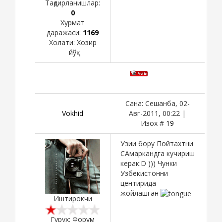
Тақдирланишлар:
0
Хурмат
даражаси:
1169
Холати:
Хозир
йўқ
Сана: Сешанба, 02-
Vokhid
Авг-2011, 00:22 |
Изох #
19
Узии бору Пойтахтни
САмаркандга кучириш
керак:D ))) Чунки
Узбекистонни
центирида
жойлашган
Иштирокчи
Гурух: Форум