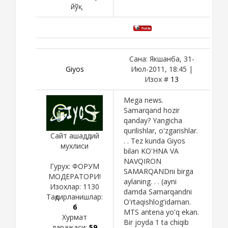
йўқ
Сана: Якшанба, 31-
Giyos
Июл-2011, 18:45 |
Изох #
13
Mega news.
Samarqand hozir
qanday? Yangicha
qurilishlar, o'zgarishlar.
Сайт ашаддий
. . Tez kunda Giyos
мухлиси
bilan KO'HNA VA
NAVQIRON
Гурух: ФОРУМ
SAMARQANDni birga
МОДЕРАТОРИ!
aylaning. . . (ayni
Изохлар:
1130
damda Samarqandni
Тақдирланишлар:
O'rtaqishlog'idaman.
6
MTS antena yo'q ekan.
Хурмат
Bir joyda 1 ta chiqib
даражаси:
59