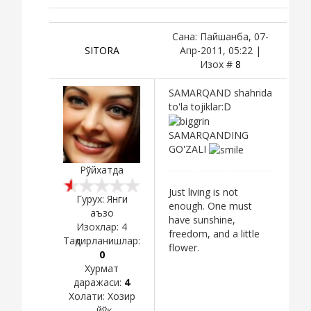
Сана: Пайшанба, 07-
SITORA
Апр-2011, 05:22 |
Изох #
8
SAMARQAND shahrida
to'la tojiklar:D
SAMARQANDING
GO'ZALI
Рўйхатда
Just living is not
Гурух: Янги
enough. One must
аъзо
have sunshine,
Изохлар:
4
freedom, and a little
Тақдирланишлар:
flower.
0
Хурмат
даражаси:
4
Холати:
Хозир
йўқ