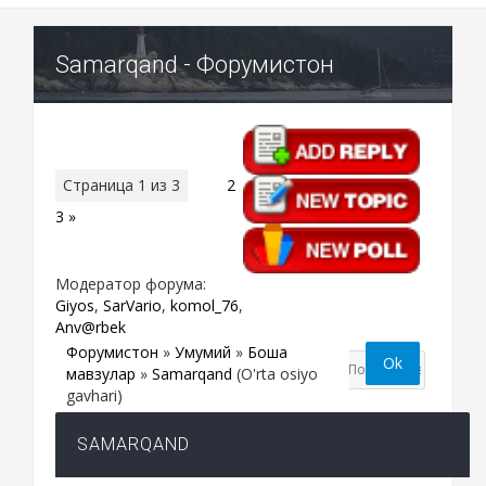
Samarqand - Форумистон
Страница
1
из
3
1
2
3
»
Модератор форума:
Giyos
,
SarVario
,
komol_76
,
Anv@rbek
Форумистон
»
Умумий
»
Бошқа
мавзулар
»
Samarqand
(O'rta osiyo
gavhari)
SAMARQAND