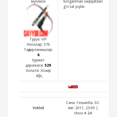
мухлиси
borganman xaqiqatdan
g'o'zal joylar.
Гурух: VIP
Изохлар:
576
Тақдирланишлар:
6
Хурмат
даражаси:
529
Холати:
Хозир
йўқ
Сана: Сешанба, 02-
Vokhid
Авг-2011, 23:09 |
Изох #
24