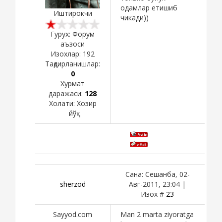
одамлар етишиб
Иштирокчи
чикади))
Гурух: Форум
аъзоси
Изохлар:
192
Тақдирланишлар:
0
Хурмат
даражаси:
128
Холати:
Хозир
йўқ
Сана: Сешанба, 02-
sherzod
Авг-2011, 23:04 |
Изох #
23
Sayyod.com
Man 2 marta ziyoratga