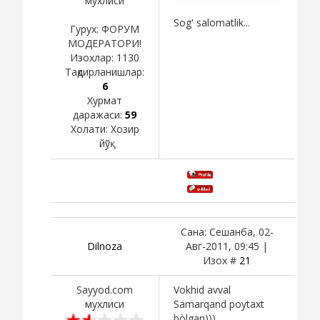
мухлиси
Sog' salomatlik...
Гурух: ФОРУМ
МОДЕРАТОРИ!
Изохлар:
1130
Тақдирланишлар:
6
Хурмат
даражаси:
59
Холати:
Хозир
йўқ
Сана: Сешанба, 02-
Dilnoza
Авг-2011, 09:45 |
Изох #
21
Sayyod.com
Vokhid avval
мухлиси
Samarqand poytaxt
bòlgan)))