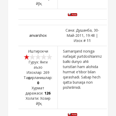
йўқ
Сана: Душанба, 30-
anvarshox
Май-2011, 19:48 |
Изох #
11
Иштирокчи
Samarqand noniga
nafaqat yurtdoshlarimz
balki dunyo ahli
Гурух: Янги
turistlari ham alohida
аъзо
hurmat e'tibor bilan
Изохлар:
269
qarashadi. Sabap hech
Тақдирланишлар:
qatta bunaqa non
0
pishirilmidi.
Хурмат
даражаси:
126
Холати:
Хозир
йўқ