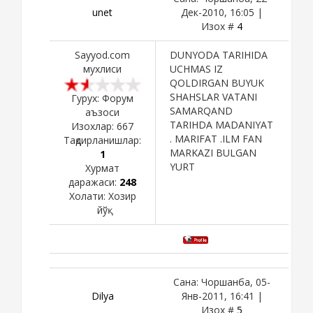
unet
Дек-2010, 16:05 |
Изох #
4
Sayyod.com
DUNYODA TARIHIDA
мухлиси
UCHMAS IZ
QOLDIRGAN BUYUK
SHAHSLAR VATANI
Гурух: Форум
SAMARQAND
аъзоси
TARIHDA MADANIYAT
Изохлар:
667
. MARIFAT .ILM FAN
Тақдирланишлар:
MARKAZI BULGAN
1
YURT
Хурмат
даражаси:
248
Холати:
Хозир
йўқ
Сана: Чоршанба, 05-
Dilya
Янв-2011, 16:41 |
Изох #
5