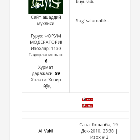
buyuradi.
Сайт ашаддий
Sog' salomatlik...
мухлиси
Гурух: ФОРУМ
МОДЕРАТОРИ!
Изохлар:
1130
Тақдирланишлар:
6
Хурмат
даражаси:
59
Холати:
Хозир
йўқ
Сана: Якшанба, 19-
Al_Vakil
Дек-2010, 23:38 |
Изох #
3