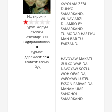
XAYOLAM ZEBI
DUNYOI
SAMARKAND,
Иштирокчи
WUNAV ARZI
DILAMRO EY
Гурух: Форум
SAMARKAND
аъзоси
TU MODAR HASTIYU
Изохлар:
390
MAN BAR TU
Тақдирланишлар:
FARZAND.
0
------------------------------
Хурмат
------------------------
даражаси:
114
HAVOYAW MAKATI
Холати:
Хозир
GULXO WABIDA
йўқ
NAVOYAW SOZI U
WOH OFARIDA,
VAFOYAW LUTFU
EXSON PARVARIDA
MANAM UMRI
SANOHOI
SAMARKAND.
------------------------------
-----------------------