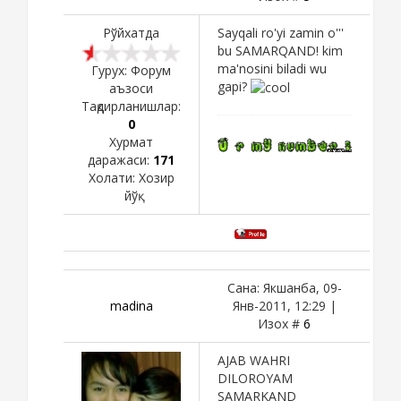
Рўйхатда
Sayqali ro'yi zamin o'''
bu SAMARQAND! kim
ma'nosini biladi wu
Гурух: Форум
gapi?
аъзоси
Тақдирланишлар:
0
Хурмат
даражаси:
171
Холати:
Хозир
йўқ
Сана: Якшанба, 09-
madina
Янв-2011, 12:29 |
Изох #
6
AJAB WAHRI
DILOROYAM
SAMARKAND