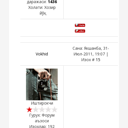
даражаси:
1436
Холати:
Хозир
йўқ
Сана: Якшанба, 31-
Vokhid
Июл-2011, 19:07 |
Изох #
15
Иштирокчи
Гурух: Форум
аъзоси
Изохлар:
192