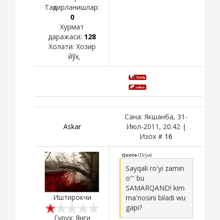
Тақдирланишлар:
0
Хурмат
даражаси:
128
Холати:
Хозир
йўқ
Сана: Якшанба, 31-
Askar
Июл-2011, 20:42 |
Изох #
16
Quote
(
Dilya
)
Sayqali ro'yi zamin
o''' bu
SAMARQAND! kim
Иштирокчи
ma'nosini biladi wu
gapi?
Гурух: Янги