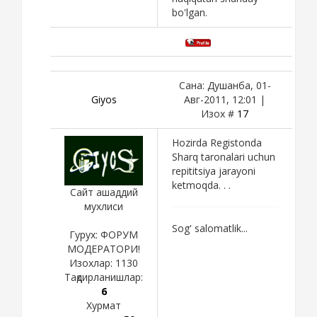
bo'lgan.
Сана: Душанба, 01-
Giyos
Авг-2011, 12:01 |
Изох #
17
Hozirda Registonda
Sharq taronalari uchun
repititsiya jarayoni
ketmoqda. . .
Сайт ашаддий
мухлиси
Sog' salomatlik...
Гурух: ФОРУМ
МОДЕРАТОРИ!
Изохлар:
1130
Тақдирланишлар:
6
Хурмат