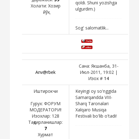
qoldi. Shuni yozishga
Холати:
Хозир
ulgurdim.)
йўқ
Sog' salomatlik...
Сана: Якшанба, 31-
Anv@rbek
Июл-2011, 19:02 |
Изох #
14
Иштирокчи
Keyingi oy so'nggida
Samarqandda VIII-
Гурух: ФОРУМ
Sharq Taronalari
МОДЕРАТОРИ!
Xalqaro Musiqa
Изохлар:
128
Festivali bo'lib o'tadi!
Тақдирланишлар:
7
Хурмат