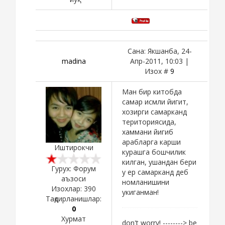
Сана: Якшанба, 24-
madina
Апр-2011, 10:03 |
Изох #
9
Ман бир китобда
самар исмли йигит,
хозирги самарканд
териториясида,
хаммани йигиб
арабларга карши
Иштирокчи
курашга бошчилик
килган, ушандан бери
Гурух: Форум
у ер самарканд деб
аъзоси
номланишини
Изохлар:
390
укиганман!
Тақдирланишлар:
0
Хурмат
don't worry! --------> be