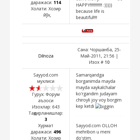
даражаси:
114
HAPPY!!!!!!!!!!!!! :)))))
Холати:
Хозир
because life is
йўқ
beautiful!!!!
Сана: Чоршанба, 25-
Dilnoza
Май-2011, 21:56 |
Изох #
10
Sayyod.com
Samarqandga
мухлиси
borganimda mayda
mayda xaykalchalar
ko'rgandim judayam
Гурух: Форум
chiroyli joy voy borgim
аъзоси
kep ketdi
Изохлар:
643
Тақдирланишлар:
3
Хурмат
Sayyod.com OLLOH
даражаси:
496
mehribon u meni
Холати:
Хозир
do'stim.