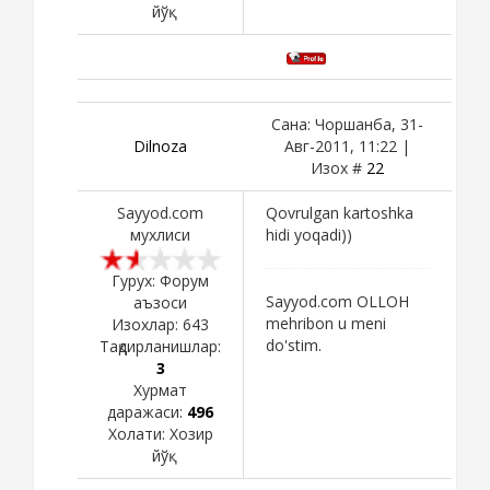
йўқ
Сана: Чоршанба, 31-
Dilnoza
Авг-2011, 11:22 |
Изох #
22
Sayyod.com
Qovrulgan kartoshka
мухлиси
hidi yoqadi))
Гурух: Форум
Sayyod.com OLLOH
аъзоси
mehribon u meni
Изохлар:
643
do'stim.
Тақдирланишлар:
3
Хурмат
даражаси:
496
Холати:
Хозир
йўқ