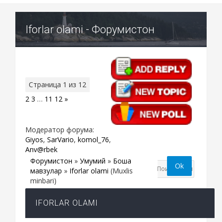
Iforlar olami - Форумистон
Страница
1
из
12
1
2
3
…
11
12
»
Модератор форума:
Giyos
,
SarVario
,
komol_76
,
Anv@rbek
Форумистон
»
Умумий
»
Бошқа
мавзулар
»
Iforlar olami
(Muxlis
minbari)
IFORLAR OLAMI