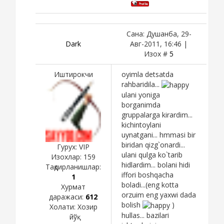
Сана: Душанба, 29-
Dark
Авг-2011, 16:46 |
Изох #
5
Иштирокчи
oyimla detsatda
rahbaridila...
ulani yoniga
borganimda
gruppalarga kirardim...
kichintoylani
uynatgani... hmmasi bir
biridan qizg`onardi...
Гурух: VIP
ulani qulga ko`tarib
Изохлар:
159
hidlardim... bolani hidi
Тақдирланишлар:
iffori boshqacha
1
boladi...(eng kotta
Хурмат
orzuim eng yaxwi dada
даражаси:
612
bolish
)
Холати:
Хозир
hullas... bazilari
йўқ