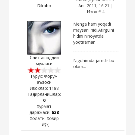
Dilrabo
Авг-2011, 16:21 |
Изох #
4
Menga ham yoqadi
maysani hidi.Atirgulni
hidini nihoyatda
yoqtiraman
Сайт ашаддий
Nigohimda jamdir bu
мухлиси
olam...
Гурух: Форум
аъзоси
Изохлар:
1188
Тақдирланишлар:
0
Хурмат
даражаси:
628
Холати:
Хозир
йўқ