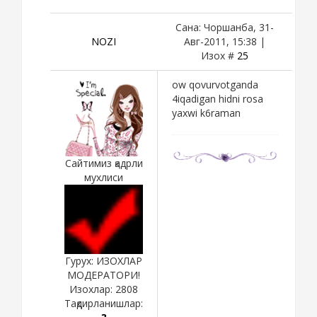
Сана: Чоршанба, 31-
NOZI
Авг-2011, 15:38 |
Изох #
25
ow qovurvotganda
4iqadigan hidni rosa
yaxwi k6raman
Сайтимиз қадрли
мухлиси
Гурух: ИЗОХЛАР
МОДЕРАТОРИ!
Изохлар:
2808
Тақдирланишлар: