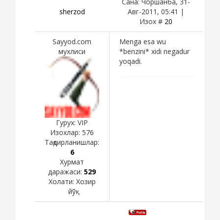
Сана: Чоршанба, 31-
sherzod
Авг-2011, 05:41 |
Изох #
20
Sayyod.com
Menga esa wu
мухлиси
*benzini* xidi negadur
yoqadi.
Гурух: VIP
Изохлар:
576
Тақдирланишлар:
6
Хурмат
даражаси:
529
Холати:
Хозир
йўқ