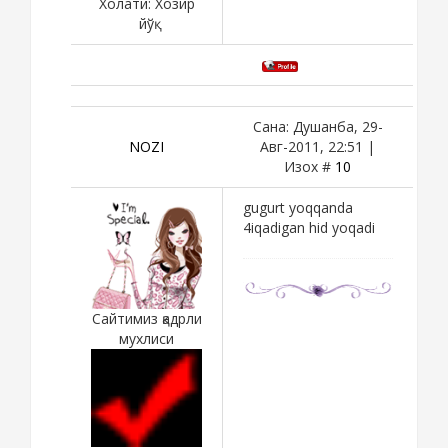
Холати:
Хозир
йўқ
Сана: Душанба, 29-
NOZI
Авг-2011, 22:51 |
Изох #
10
gugurt yoqqanda
4iqadigan hid yoqadi
Сайтимиз қадрли
мухлиси