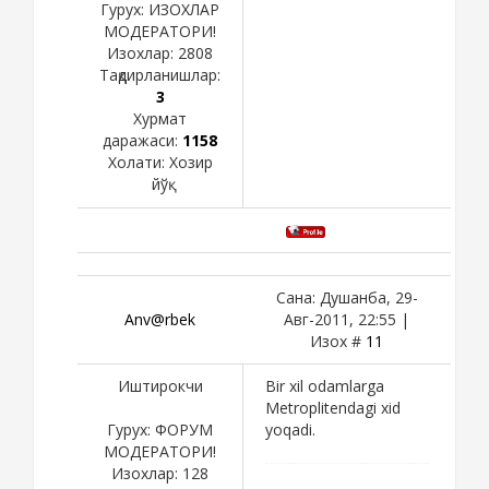
Гурух: ИЗОХЛАР
МОДЕРАТОРИ!
Изохлар:
2808
Тақдирланишлар:
3
Хурмат
даражаси:
1158
Холати:
Хозир
йўқ
Сана: Душанба, 29-
Anv@rbek
Авг-2011, 22:55 |
Изох #
11
Иштирокчи
Bir xil odamlarga
Metroplitendagi xid
Гурух: ФОРУМ
yoqadi.
МОДЕРАТОРИ!
Изохлар:
128