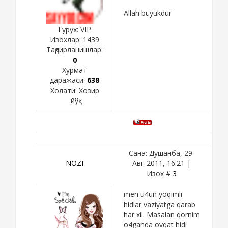
Allah büyükdur
Гурух: VIP
Изохлар:
1439
Тақдирланишлар:
0
Хурмат
даражаси:
638
Холати:
Хозир
йўқ
Сана: Душанба, 29-
NOZI
Авг-2011, 16:21 |
Изох #
3
men u4un yoqimli
hidlar vaziyatga qarab
har xil. Masalan qornim
o4ganda ovqat hidi