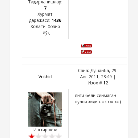
Тақдирланишлар:
7
Хурмат
даражаси:
1436
Холати:
Хозир
йўқ
Сана: Душанба, 29-
Vokhid
Авг-2011, 23:49 |
Изох #
12
янги бели синмаган
пулни хиди оох-ох-хо)
Иштирокчи