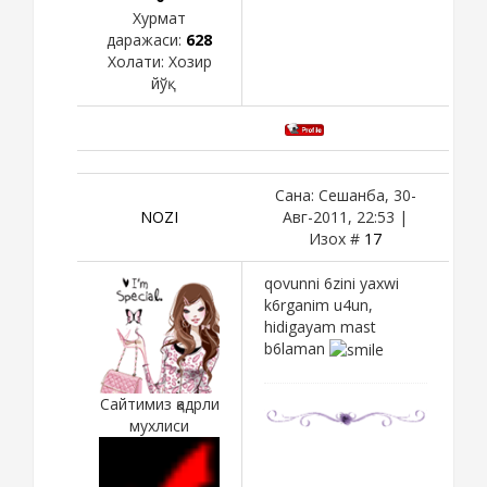
Хурмат
даражаси:
628
Холати:
Хозир
йўқ
Сана: Сешанба, 30-
NOZI
Авг-2011, 22:53 |
Изох #
17
qovunni 6zini yaxwi
k6rganim u4un,
hidigayam mast
b6laman
Сайтимиз қадрли
мухлиси