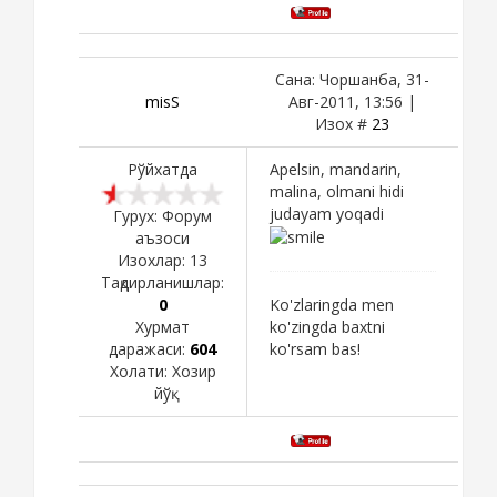
Сана: Чоршанба, 31-
misS
Авг-2011, 13:56 |
Изох #
23
Рўйхатда
Apelsin, mandarin,
malina, olmani hidi
judayam yoqadi
Гурух: Форум
аъзоси
Изохлар:
13
Тақдирланишлар:
0
Ko'zlaringda men
Хурмат
ko'zingda baxtni
даражаси:
604
ko'rsam bas!
Холати:
Хозир
йўқ