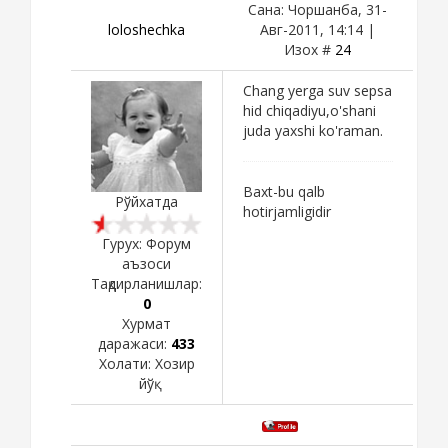
Сана: Чоршанба, 31-
loloshechka
Авг-2011, 14:14 |
Изох #
24
Chang yerga suv sepsa
hid chiqadiyu,o'shani
juda yaxshi ko'raman.
Baxt-bu qalb
Рўйхатда
hotirjamligidir
Гурух: Форум
аъзоси
Тақдирланишлар:
0
Хурмат
даражаси:
433
Холати:
Хозир
йўқ