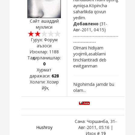
ayniqsa.Köpincha
saharlikda qovun
yedim.
Сайт ашаддий
Добавлено
(31-
мухлиси
Авг-2011, 04:15)
------------------------------
Гурух: Форум
---------------
аъзоси
Olmani hidiyam
Изохлар:
1188
yoqimli,asablarni
Тақдирланишлар:
tinchlantiradi deb
0
ewitganman
Хурмат
даражаси:
628
Холати:
Хозир
Nigohimda jamdir bu
йўқ
olam...
Сана: Чоршанба, 31-
Hushroy
Авг-2011, 05:16 |
Изох #
19