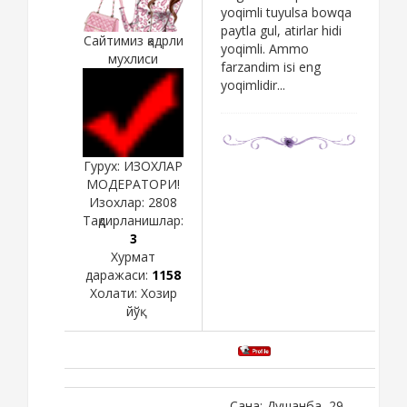
yoqimli tuyulsa bowqa
paytla gul, atirlar hidi
Сайтимиз қадрли
yoqimli. Ammo
мухлиси
farzandim isi eng
yoqimlidir...
Гурух: ИЗОХЛАР
МОДЕРАТОРИ!
Изохлар:
2808
Тақдирланишлар:
3
Хурмат
даражаси:
1158
Холати:
Хозир
йўқ
Сана: Душанба, 29-