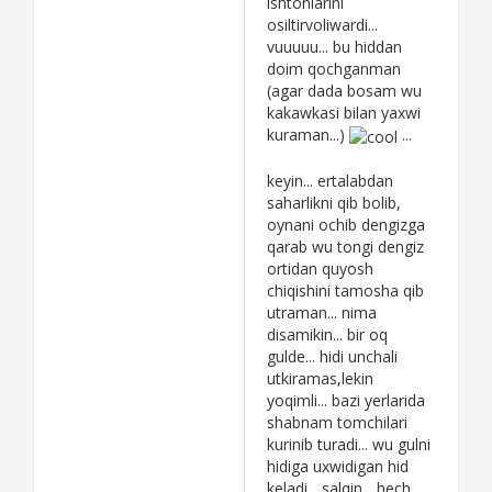
ishtonlarini
osiltirvoliwardi...
vuuuuu... bu hiddan
doim qochganman
(agar dada bosam wu
kakawkasi bilan yaxwi
kuraman...)
...
keyin... ertalabdan
saharlikni qib bolib,
oynani ochib dengizga
qarab wu tongi dengiz
ortidan quyosh
chiqishini tamosha qib
utraman... nima
disamikin... bir oq
gulde... hidi unchali
utkiramas,lekin
yoqimli... bazi yerlarida
shabnam tomchilari
kurinib turadi... wu gulni
hidiga uxwidigan hid
keladi... salqin... hech