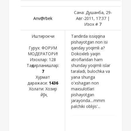
Сана: Душанба, 29-
Anv@rbek
Авг-2011, 17:37 |
Изох #
7
Иштирокчи
Tandirda issiqqina
pishayotgan non isi
Гурух: ФОРУМ
qanday yoqimli a?
МОДЕРАТОРИ!
Dokoxleb yaqin
Изохлар:
128
atroflaridan ham
Тақдирланишлар:
shunday yoqimli islar
7
taraladi, bulochka va
Хурмат
yana shunga
даражаси:
1436
o'xshagan non
Холати:
Хозир
maxsulotlari
йўқ
pishayotgan
jarayonda....mmm
palchiki oblijis'...