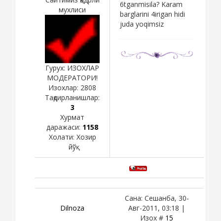
6tganmisila? Karam
мухлиси
barglarini 4irigan hidi
juda yoqimsiz
Гурух: ИЗОХЛАР
МОДЕРАТОРИ!
Изохлар:
2808
Тақдирланишлар:
3
Хурмат
даражаси:
1158
Холати:
Хозир
йўқ
Сана: Сешанба, 30-
Dilnoza
Авг-2011, 03:18 |
Изох #
15