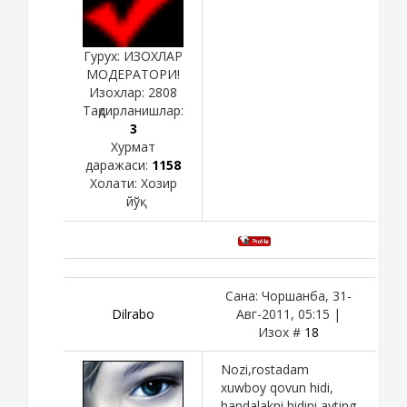
Гурух: ИЗОХЛАР
МОДЕРАТОРИ!
Изохлар:
2808
Тақдирланишлар:
3
Хурмат
даражаси:
1158
Холати:
Хозир
йўқ
Сана: Чоршанба, 31-
Dilrabo
Авг-2011, 05:15 |
Изох #
18
Nozi,rostadam
xuwboy qovun hidi,
handalakni hidini ayting