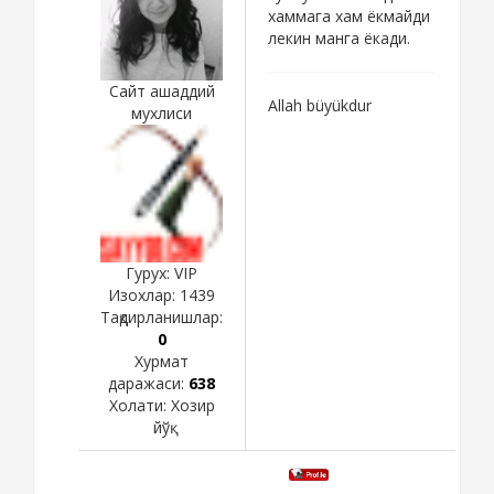
хаммага хам ёкмайди
лекин манга ёкади.
Сайт ашаддий
Allah büyükdur
мухлиси
Гурух: VIP
Изохлар:
1439
Тақдирланишлар:
0
Хурмат
даражаси:
638
Холати:
Хозир
йўқ