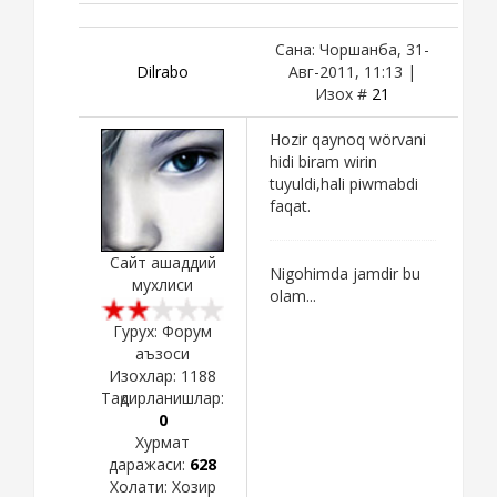
Сана: Чоршанба, 31-
Dilrabo
Авг-2011, 11:13 |
Изох #
21
Hozir qaynoq wörvani
hidi biram wirin
tuyuldi,hali piwmabdi
faqat.
Сайт ашаддий
Nigohimda jamdir bu
мухлиси
olam...
Гурух: Форум
аъзоси
Изохлар:
1188
Тақдирланишлар:
0
Хурмат
даражаси:
628
Холати:
Хозир