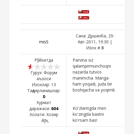
Сана: Душанба, 29-
misS
Авг-2011, 19:30 |
Изох #
8
Рўйхатда
Parvina siz
qalampirmunchoqni
nazarda tutvos
Гурух: Форум
manimcha. Manga
аъзоси
ham yoqadi, juda bir
Изохлар:
13
boshqacha va yoqimli.
Тақдирланишлар:
0
Хурмат
Ko'zlaringda men
даражаси:
604
ko'zingda baxtni
Холати:
Хозир
ko'rsam bas!
йўқ