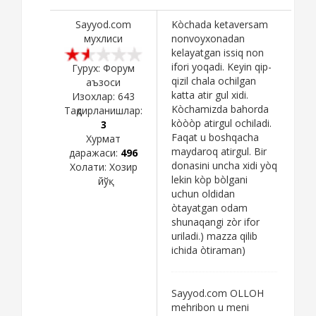
Sayyod.com
Kòchada ketaversam
мухлиси
nonvoyxonadan
kelayatgan issiq non
ifori yoqadi. Keyin qip-
Гурух: Форум
qizil chala ochilgan
аъзоси
katta atir gul xidi.
Изохлар:
643
Kòchamizda bahorda
Тақдирланишлар:
kòòòp atirgul ochiladi.
3
Faqat u boshqacha
Хурмат
maydaroq atirgul. Bir
даражаси:
496
donasini uncha xidi yòq
Холати:
Хозир
lekin kòp bòlgani
йўқ
uchun oldidan
òtayatgan odam
shunaqangi zòr ifor
uriladi.) mazza qilib
ichida òtiraman)
Sayyod.com OLLOH
mehribon u meni