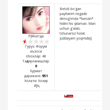
Betob bo'gan
paytlarim negadir
dimog'imda *benzin*
hidini his qilaman. Man
uchun g'alati,
tshunarsiz holat.
Рўйхатда
Juddayam yoqmidi(((
Гурух: Форум
аъзоси
Изохлар:
48
Тақдирланишлар:
0
Хурмат
даражаси:
951
Холати:
Хозир
йўқ