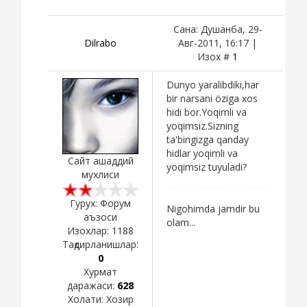
Сана: Душанба, 29-
Dilrabo
Авг-2011, 16:17 |
Изох #
1
Dunyo yaralibdiki,har
bir narsani öziga xos
hidi bor.Yoqimli va
yoqimsiz.Sizning
ta'bingizga qanday
hidlar yoqimli va
Сайт ашаддий
yoqimsiz tuyuladi?
мухлиси
Гурух: Форум
Nigohimda jamdir bu
аъзоси
olam...
Изохлар:
1188
Тақдирланишлар:
0
Хурмат
даражаси:
628
Холати:
Хозир