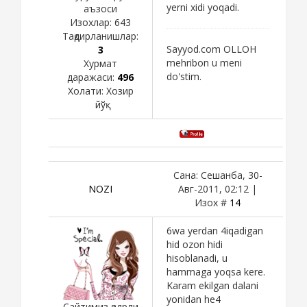
yerni xidi yoqadi.
аъзоси
Изохлар:
643
Тақдирланишлар:
Sayyod.com OLLOH
3
mehribon u meni
Хурмат
do'stim.
даражаси:
496
Холати:
Хозир
йўқ
Сана: Сешанба, 30-
NOZI
Авг-2011, 02:12 |
Изох #
14
6wa yerdan 4iqadigan
hid ozon hidi
hisoblanadi, u
hammaga yoqsa kere.
Karam ekilgan dalani
yonidan he4
Сайтимиз қадрли