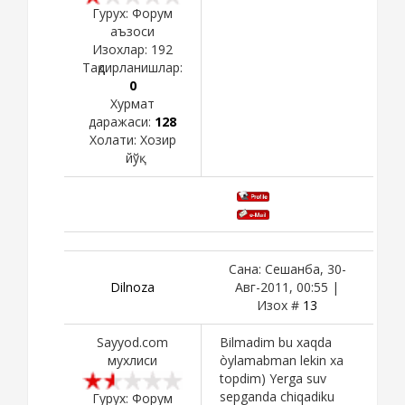
Гурух: Форум
аъзоси
Изохлар:
192
Тақдирланишлар:
0
Хурмат
даражаси:
128
Холати:
Хозир
йўқ
Сана: Сешанба, 30-
Dilnoza
Авг-2011, 00:55 |
Изох #
13
Sayyod.com
Bilmadim bu xaqda
мухлиси
òylamabman lekin xa
topdim) Yerga suv
sepganda chiqadiku
Гурух: Форум