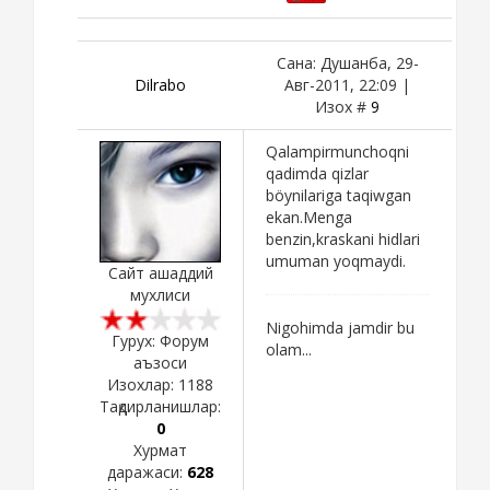
Сана: Душанба, 29-
Dilrabo
Авг-2011, 22:09 |
Изох #
9
Qalampirmunchoqni
qadimda qizlar
böynilariga taqiwgan
ekan.Menga
benzin,kraskani hidlari
umuman yoqmaydi.
Сайт ашаддий
мухлиси
Nigohimda jamdir bu
Гурух: Форум
olam...
аъзоси
Изохлар:
1188
Тақдирланишлар:
0
Хурмат
даражаси:
628