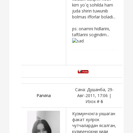
kim yo`q sohilda ham
juda shirin tuwunib
bolmas ifforlar boladi...
ps: onamni hidlarini,
taftlarini sogindim...
Сана: Душанба, 29-
Parvina
Авг-2011, 17:06 |
Изох #
6
Кузмунчокга ухшаган
факат хулрок
чутчалардан ясалган,
кузмунчокни хиди