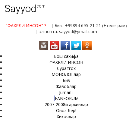
Sayyod
.com
"ФАХРЛИ ИНСОН"
?
| Биз: +99894 695-21-21 (+телеграм)
| эл.почта: sayyod@gmail.com
Бош сахифа
ФАХРЛИ ИНСОН
Суратгох
МОНОЛОГлар
Биз
Жавоблар
Jumanji
FANFORUM
2007-2008й архивлар
Овоз бер!
Хикоялар