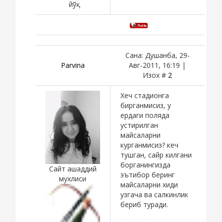
йўқ
Сана: Душанба, 29-
Parvina
Авг-2011, 16:19 |
Изох #
2
Хеч стадионга
бирганмисиз, у
ердаги поляда
устирилган
майсаларни
курганмисиз? кеч
тушган, сайр килгани
борганингизда
Сайт ашаддий
эътибор беринг
мухлиси
майсаларни хиди
узгача ва салкинлик
бериб туради.