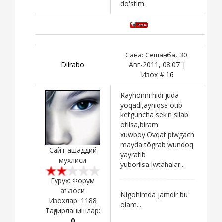
do'stim.
Сана: Сешанба, 30-
Dilrabo
Авг-2011, 08:07 |
Изох #
16
Rayhonni hidi juda
yoqadi,ayniqsa ötib
ketguncha sekin silab
ötilsa,biram
xuwböy.Ovqat piwgach
mayda tögrab wundoq
Сайт ашаддий
yayratib
мухлиси
yuborilsa.Iwtahalar...
Гурух: Форум
аъзоси
Nigohimda jamdir bu
Изохлар:
1188
olam...
Тақдирланишлар:
0