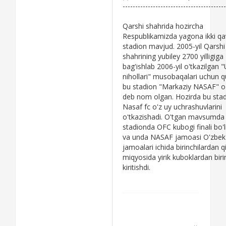
-----------------------------------------
Qarshi shahrida hozircha
Respublikamizda yagona ikki qav
stadion mavjud. 2005-yil Qarshi
shahrining yubiley 2700 yilligiga
bag'ishlab 2006-yil o'tkazilgan 
nihollari" musobaqalari uchun q
bu stadion "Markaziy NASAF" o
deb nom olgan. Hozirda bu sta
Nasaf fc o'z uy uchrashuvlarini
o'tkazishadi. O'tgan mavsumda
stadionda OFC kubogi finali bo'li
va unda NASAF jamoasi O'zbek
jamoalari ichida birinchilardan qi
miqyosida yirik kuboklardan biri
kiritishdi.