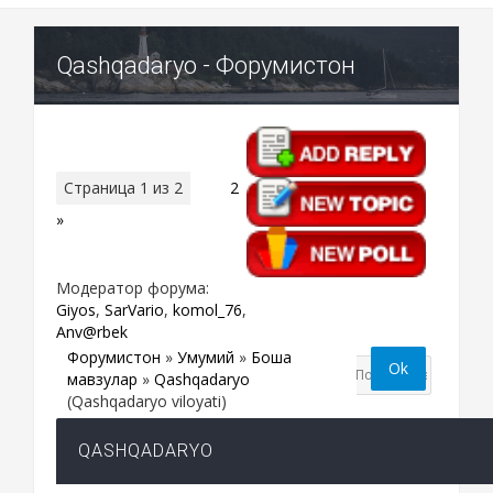
Qashqadaryo - Форумистон
Страница
1
из
2
1
2
»
Модератор форума:
Giyos
,
SarVario
,
komol_76
,
Anv@rbek
Форумистон
»
Умумий
»
Бошқа
мавзулар
»
Qashqadaryo
(Qashqadaryo viloyati)
QASHQADARYO