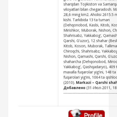
sharqdan Tojikiston va Samarq
viloyatlari bilan chegaradosh. 
28,6 ming km2. Aholisi 2615.5 
kishi. Tarkibida 13 ta tuman
(Dehqonobod, Kasbi, Kitob, Ko
Mirishkor, Muborak, Nishon, Ch
Shahrisabz, Yakkabog', Qamash
Qarshi, G'uzor), 12 shahar (Bes
Kitob, Koson, Muborak, Tallima
Chiroqchi, Shahrisabz, Yakkabog
Nishon, Qamashi, Qarshi, G'uzo
shaharcha (Dehqonobod, Miroqi
Yakkabog', Qashqadaryo), 409 
maxalla fuqarolar yig'ini, 148 ta
fuqarolari yig'ini, 1064 ta qishlo
(2010).
Markazi – Qarshi shah
Добавлено
(31-Июл-2011, 18
-----------------------------------------