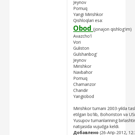
Jeynov
Pomuq
Yangi Mirishkor
Qishloqlari esa:
Obod
(jonajon qishlog'im)
Avazcho'l
Vori
Guliston
Gulshanbog'
Jeynov
Mirishkor
Navbahor
Pomuq
Chamanzor
Chandir
Yangiobod
Mirishkor tumani 2003-yilda tash
etilgan bo'lib, Bohoriston va 
Yusupov tumanlarining birlashtiri
natijasida vujudga keldi.
Добавлено
(26-Апр-2012, 12: