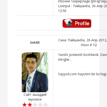
Изохни тахрирлади (ўзгартир
Liverpul
-
Пайшанба, 26-Апр-2
12:56
Сана: Пайшанба, 26-Апр-2012,
bek88
Изох #
12
Yaxshi jonlanish boshlandi. Da
etinglar...
Sayyod.com hayotim bir bo'lagi.
Сайт ашаддий
мухлиси