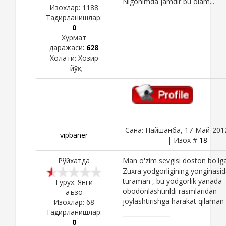
Nigohimda jamdir bu olam...
Изохлар:
1188
Тақдирланишлар:
0
Хурмат
даражаси:
628
Холати:
Хозир
йўқ
Сана: Пайшанба, 17-Май-2012
vipbaner
| Изох #
18
Рўйхатда
Man o'zim sevgisi doston bo'lg
Zuxra yodgorligining yonginasi
turaman , bu yodgorlik yanada
Гурух: Янги
obodonlashtirildi rasmlaridan
аъзо
joylashtirishga harakat qilaman 
Изохлар:
68
Тақдирланишлар:
0