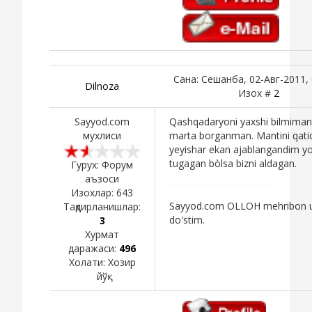
Сана: Сешанба, 02-Авг-2011, 
Dilnoza
Изох #
2
Sayyod.com
Qashqadaryoni yaxshi bilmiman
мухлиси
marta borganman. Mantini qati
yeyishar ekan ajablangandim yo
tugagan bòlsa bizni aldagan.
Гурух: Форум
аъзоси
Изохлар:
643
Sayyod.com OLLOH mehribon 
Тақдирланишлар:
do'stim.
3
Хурмат
даражаси:
496
Холати:
Хозир
йўқ