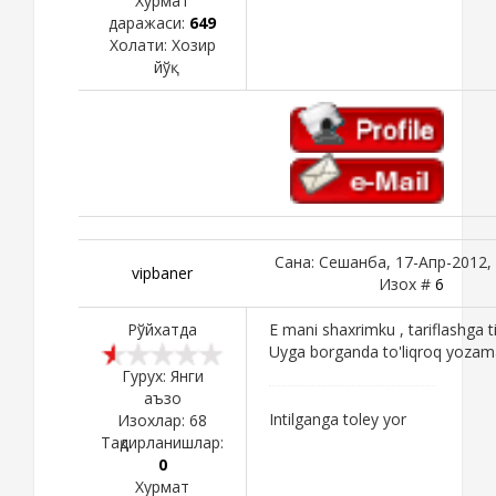
Хурмат
даражаси:
649
Холати:
Хозир
йўқ
Сана: Сешанба, 17-Апр-2012, 
vipbaner
Изох #
6
Рўйхатда
E mani shaxrimku , tariflashga til
Uyga borganda to'liqroq yozam
Гурух: Янги
аъзо
Intilganga toley yor
Изохлар:
68
Тақдирланишлар:
0
Хурмат