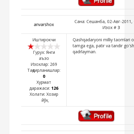
Сана: Сешанба, 02-Авг-2011, 
anvarshox
Изох #
3
Иштирокчи
Qashqadaryoni milliy taomlari 
tamga ega, patir va tandir go'sh
qadrlayman.
Гурух: Янги
аъзо
Изохлар:
269
Тақдирланишлар:
0
Хурмат
даражаси:
126
Холати:
Хозир
йўқ