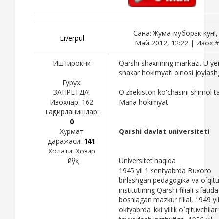
Сана: Жума-муборак кун!,
Liverpul
Май-2012, 12:22 | Изох 
Иштирокчи
Qarshi shaxrining markazi. U ye
shaxar hokimyati binosi joylas
Гурух:
ЗАПРЕТДА!
O'zbekiston ko'chasini shimol ta
Изохлар:
162
Mana hokimyat
Тақдирланишлар:
0
Хурмат
Qarshi davlat universiteti
даражаси:
141
Холати:
Хозир
йўқ
Universitet haqida
1945 yil 1 sentyabrda Buxoro
birlashgan pedagogika va o`qitu
institutining Qarshi filiali sifatid
boshlagan mazkur filial, 1949 yi
oktyabrda ikki yillik o`qituvchilar