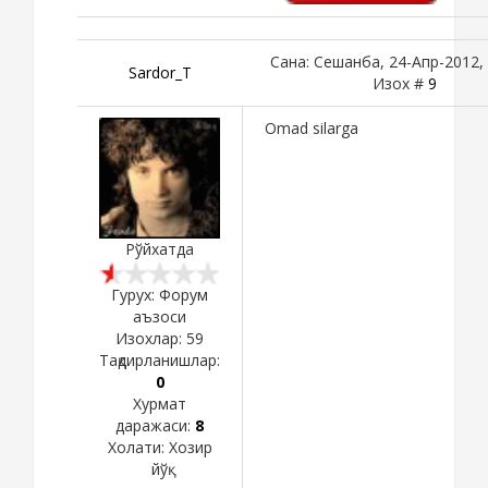
Сана: Сешанба, 24-Апр-2012, 
Sardor_T
Изох #
9
Omad silarga
Рўйхатда
Гурух: Форум
аъзоси
Изохлар:
59
Тақдирланишлар:
0
Хурмат
даражаси:
8
Холати:
Хозир
йўқ