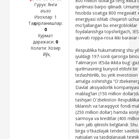
800 million dollarga teng ikkita
Гурух: Янги
qurilmasi barpo qilinadi. Umumi
аъзо
hisobda soatiga 800 megavatt e
Изохлар:
1
energiyasi ishlab chiqarish uchu
Тақдирланишлар:
mo'ljallangan bu energobloklar
0
foydalanishga topshirilgach, IE
Хурмат
quvvati roppa-rosa ikki baravar 
даражаси:
0
Холати:
Хозир
Respublika hukumatining shu yil
йўқ
iyuldagi 197-sonli qaroriga bino
Talimarjon IESda ikkita bug'-ga
qurilmasining bunyod etilishi bir 
tezlashtirilib, bu yirik investision
amalga oshirishga “O'zbekener
Davlat aksiyadorlik kompaniyasi
mablag'lari (150 million dollar)d
tashqari O'zbekiston Respublika
tiklanish va taraqqiyot fondi mab
(250 million dollar) hamda xoriji
sarmoya va kreditlar (400 millio
ham jalb qilinishi belgilandi. Shu
birga o'tkazilajak tender savdol
natijalari va tasdiqlanajak texnik