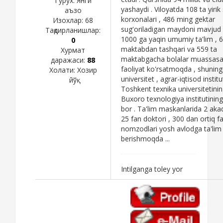
Гурух: Янги
yashaydi . Viloyatda 108 ta yiri
аъзо
korxonalari , 486 ming gektar
Изохлар:
68
sug'oriladigan maydoni mavjud b
Тақдирланишлар:
1000 ga yaqin umumiy ta'lim , 6
0
maktabdan tashqari va 559 ta
Хурмат
maktabgacha bolalar muassasal
даражаси:
88
faoliyat ko'rsatmoqda , shunin
Холати:
Хозир
universitet , agrar-iqtisod institut
йўқ
Toshkent texnika universitetinin
Buxoro texnologiya institutining f
bor . Ta'lim maskanlarida 2 aka
25 fan doktori , 300 dan ortiq f
nomzodlari yosh avlodga ta'lim
berishmoqda ...
Intilganga toley yor