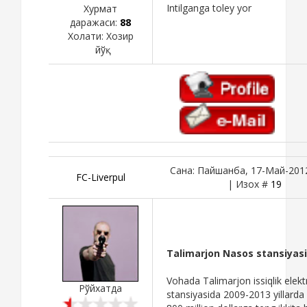
Intilganga toley yor
Хурмат
даражаси:
88
Холати:
Хозир
йўқ
Сана: Пайшанба, 17-Май-2012
FC-Liverpul
| Изох #
19
Talimarjon Nasos stansiyasi
Vohada Talimarjon issiqlik elekt
Рўйхатда
stansiyasida 2009-2013 yillarda