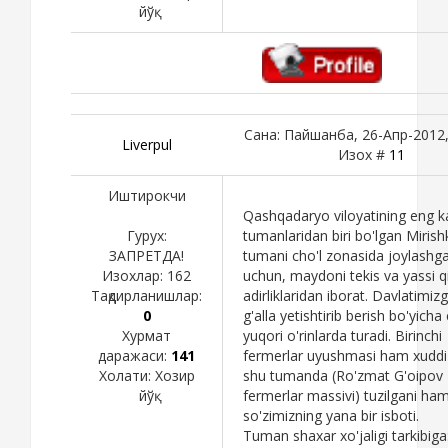
йўқ
Сана: Пайшанба, 26-Апр-2012,
Liverpul
Изох #
11
Иштирокчи
Qashqadaryo viloyatining eng k
Гурух:
tumanlaridan biri bo'lgan Mirish
ЗАПРЕТДА!
tumani cho'l zonasida joylashga
Изохлар:
162
uchun, maydoni tekis va yassi qi
Тақдирланишлар:
adirliklaridan iborat. Davlatimiz
0
g'alla yetishtirib berish bo'yicha
Хурмат
yuqori o'rinlarda turadi. Birinchi
даражаси:
141
fermerlar uyushmasi ham xudd
Холати:
Хозир
shu tumanda (Ro'zmat G'oipov
йўқ
fermerlar massivi) tuzilgani ha
so'zimizning yana bir isboti.
Tuman shaxar xo'jaligi tarkibiga