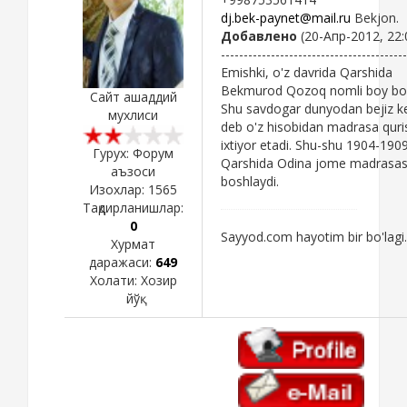
dj.bek-paynet@mail.ru
Bekjon.
Добавлено
(20-Апр-2012, 22:
-----------------------------------------
Emishki, o'z davrida Qarshida
Bekmurod Qozoq nomli boy bo'
Сайт ашаддий
Shu savdogar dunyodan bejiz k
мухлиси
deb o'z hisobidan madrasa quri
ixtiyor etadi. Shu-shu 1904-1909
Гурух: Форум
Qarshida Odina jome madrasasi
аъзоси
boshlaydi.
Изохлар:
1565
Тақдирланишлар:
0
Sayyod.com hayotim bir bo'lagi.
Хурмат
даражаси:
649
Холати:
Хозир
йўқ