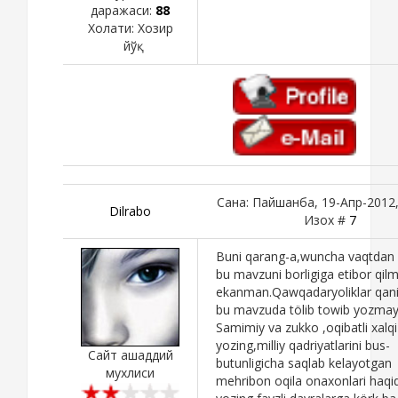
даражаси:
88
Холати:
Хозир
йўқ
Сана: Пайшанба, 19-Апр-2012,
Dilrabo
Изох #
7
Buni qarang-a,wuncha vaqtdan
bu mavzuni borligiga etibor qil
ekanman.Qawqadaryoliklar qan
bu mavzuda tölib towib yozmays
Samimiy va zukko ,oqibatli xalq
yozing,milliy qadriyatlarini bus-
Сайт ашаддий
butunligicha saqlab kelayotgan
мухлиси
mehribon oqila onaxonlari haqi