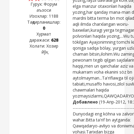
yozing,fayzli davralarga körk ba
Гурух: Форум
elga manzur otaxonlari haqida
аъзоси
yozing,har qanday mana-man 
Изохлар:
1188
mardni bitta terma bn mot qilad
Тақдирланишлар:
aqli ilmda charxlangan woiru-
0
baxwilari,kuragi yerga tegmaga
Хурмат
polvonlari haqida yozing,...Wu 
даражаси:
628
tökilgan Ayajonimning tomchi k
Холати:
Хозир
qoniga sadqa bölay, yurgan uzl
йўқ
chaman bitsin,ilohim.Wu zamin
pewonam tegib qilgan sajdalar
haqqi,men un qanchalar aziz va
mukarram voha ekanini söz bn
aytolmayman...Ta'riflawga til oji
tabiati,musaffo havosi,zilol suvli
chawmalari haqida
yozmaysizlarmi,QAWQADARYO
Добавлено
(19-Апр-2012, 18:
-----------------------------------------
Dunyodagi eng köhna va zalvorl
wahar.Bitta ta'rif bn aytganda:
Qawqadaryo-avliyo va doniwma
vohasi.Tarixdan bizga