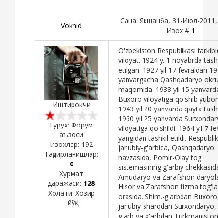
Сана: Якшанба, 31-Июл-2011, 
Vokhid
Изох #
1
O'zbekiston Respublikasi tarkibi
viloyat. 1924 y. 1 noyabrda tashk
etilgan. 1927 yil 17 fevraldan 19
yanvargacha Qashqadaryo okru
maqomida. 1938 yil 15 yanvard
Buxoro viloyatiga qo'shib yubori
Иштирокчи
1943 yil 20 yanvarda qayta tashki
1960 yil 25 yanvarda Surxondar
Гурух: Форум
viloyatiga qo'shildi. 1964 yil 7 f
аъзоси
yangidan tashkil etildi. Respubli
Изохлар:
192
janubiy-g'arbida, Qashqadaryo
Тақдирланишлар:
havzasida, Pomir-Olay tog'
0
sistemasining g'arbiy chekkasid
Хурмат
Amudaryo va Zarafshon daryola
даражаси:
128
Hisor va Zarafshon tizma tog'la
Холати:
Хозир
orasida. Shim.-g'arbdan Buxoro
йўқ
janubiy-sharqdan Surxondaryo, 
g'arb va g'arbdan Turkmaniston