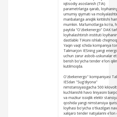
iqtisodiy asoslanish (TIA)
parametrlariga qarab, loyihanin
umumiy qiymati va moliyalashti
manbalariga aniqlik kiritilishi ha
mumkin. Ma'lumotlarga ko'ra, h
paytda “O'zbekenergo” DAK tark
loyihalashtirish instituti loyihani
dastlabki TIAsini ishlab chiqmoq
Yaqin vaqt ichida kompaniya t
Talimarjon IESning yangi energo
uchun zarur asbob-uskunalar et
berish bo'yicha tender e'lon qilin
kutilmoqda.
O'zbekenergo" kompaniyasi Ta
IESdan "Sug'diyona"
nimstansiyasigacha 500 kilovoltl
kuchlanishli havo liniyasini barp
va mazkur issiqlik elektr stansiy
qoshida yangi nimstansiya quri
loyihasi bo'yicha o'tkazilgan na
xalqaro tender natijalarini e'lon q