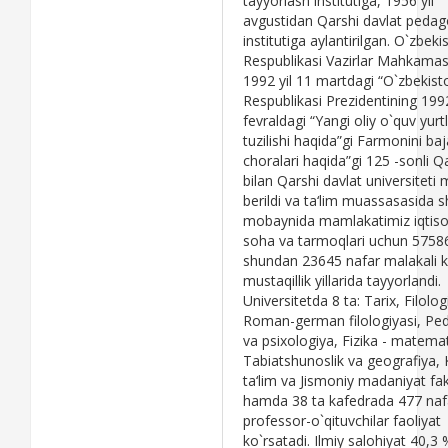
tayyorlash institutiga, 1956 yil
avgustidan Qarshi davlat pedag
institutiga aylantirilgan. O`zbeki
Respublikasi Vazirlar Mahkamas
1992 yil 11 martdagi “O`zbekist
Respublikasi Prezidentining 1992
fevraldagi “Yangi oliy o`quv yurtl
tuzilishi haqida”gi Farmonini baja
choralari haqida”gi 125 -sonli Q
bilan Qarshi davlat universitet
berildi va ta‘lim muassasasida 
mobaynida mamlakatimiz iqtiso
soha va tarmoqlari uchun 57586
shundan 23645 nafar malakali k
mustaqillik yillarida tayyorlandi.
Universitetda 8 ta: Tarix, Filolog
Roman-german filologiyasi, Pe
va psixologiya, Fizika - matemat
Tabiatshunoslik va geografiya, 
ta‘lim va Jismoniy madaniyat fak
hamda 38 ta kafedrada 477 naf
professor-o`qituvchilar faoliyat
ko`rsatadi. Ilmiy salohiyat 40,3 