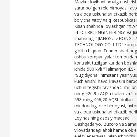
Mazkur loyihani amalga oshiris
zarur bo'lgan rele himoyasi, av
va aloqa uskunalari etkazib beri
bo'yicha Xitoy Xalq Respublikasi
Ksian shahrida joylashgan "XIA
ELECTRIC ENGINEERING" va Ji
shahridagi "JIANGSU ZHONGTI
TECHNOLOGY CO. LTD" kompan
g'olib chiqqan. Tender shartlarig
ushbu kompaniyalar tomonidan
kontrakt tuzilgan kundan boshl
ichida 500 kVli "Talimarjon IES-
"Sug'diyona" nimstansiyasi" yuq
kuchlanishli havo liniyasini barp
uchun tegishli ravishda 5 millio
ming 926,95 AQSh dollari va 2 m
598 ming 406,20 AQSh dollari
miqdoridagi rele himoyasi, avt
va aloqa uskunalari etkazib beril
Loyihasining asosiy maqsadi
Qashqadaryo, Buxoro va Sama
viloyatlaridagi aholi hamda ob'e
elektr energiyasi bilan ishonchli