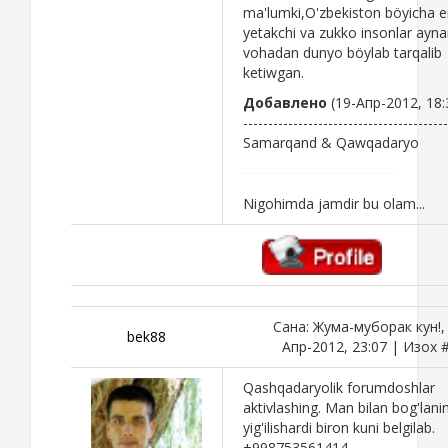
ma'lumki,O'zbekiston böyicha 
yetakchi va zukko insonlar ayn
vohadan dunyo böylab tarqalib
ketiwgan.
Добавлено
(19-Апр-2012, 18:
-----------------------------------------
Samarqand & Qawqadaryo
Nigohimda jamdir bu olam...
Сана: Жума-муборак кун!,
bek88
Апр-2012, 23:07 | Изох 
Qashqadaryolik forumdoshlar
aktivlashing. Man bilan bog'lanin
yig'ilishardi biron kuni belgilab.
+998753561414