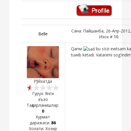
Сана: Пайшанба, 26-Апр-2012,
Belle
Изох #
10
Qarwi
bu sözi ewtsam ka
tuwib ketadi. Vatanimi sog'indi
Рўйхатда
Гурух: Янги
аъзо
Тақдирланишлар:
0
Хурмат
даражаси:
86
Холати:
Хозир