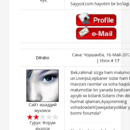
Sayyod.com hayotim bir bo'lagi.
Сана: Чоршанба, 16-Май-2012
Dilrabo
| Изох #
17
Bek,rahmat sizga ham malumot
un.Liverpul,vipbaner sizlar ham
mavzuni rasmlar va voha haqid
malumotlar bn yanada boyitsan
ajoyib iw bölardi.Sizlarni chin di
hurmat qilaman,Ayajonimning
Сайт ашаддий
vohadowlari!Qawqadaryoliklar 
мухлиси
bormi forumda?
Гурух: Форум
аъзоси