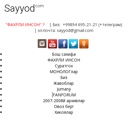
Sayyod
.com
"ФАХРЛИ ИНСОН"
?
| Биз: +99894 695-21-21 (+телеграм)
| эл.почта: sayyod@gmail.com
Бош сахифа
ФАХРЛИ ИНСОН
Суратгох
МОНОЛОГлар
Биз
Жавоблар
Jumanji
FANFORUM
2007-2008й архивлар
Овоз бер!
Хикоялар