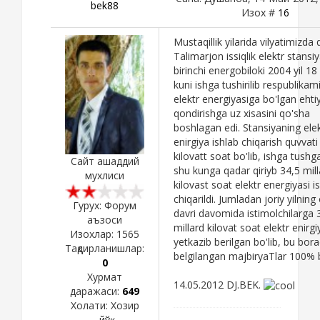
bek88
Изох #
16
Mustaqillik yilarida vilyatimizda 
Talimarjon issiqlik elektr stansi
birinchi energobiloki 2004 yil 1
kuni ishga tushirilib respublikam
elektr energiyasiga bo'lgan ehtiy
qondirishga uz xisasini qo'sha
boshlagan edi. Stansiyaning ele
enirgiya ishlab chiqarish quvvat
kilovatt soat bo'lib, ishga tush
Сайт ашаддий
shu kunga qadar qiriyb 34,5 mill
мухлиси
kilovast soat elektr energiyasi i
chiqarildi. Jumladan joriy yilning
Гурух: Форум
davri davomida istimolchilarga 
аъзоси
millard kilovat soat elektr enirgi
Изохлар:
1565
yetkazib berilgan bo'lib, bu bor
Тақдирланишлар:
belgilangan majbiryaTlar 100% ba
0
Хурмат
14.05.2012 DJ.BEK.
даражаси:
649
Холати:
Хозир
йўқ