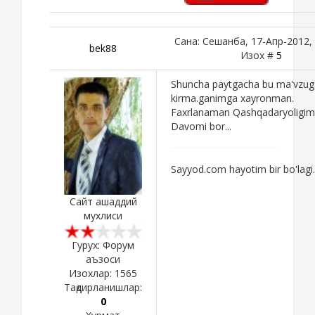
Сана: Сешанба, 17-Апр-2012, 
bek88
Изох #
5
Shuncha paytgacha bu ma'vzug
kirma.ganimga xayronman.
Faxrlanaman Qashqadaryoligim
Davomi bor...
Sayyod.com hayotim bir bo'lagi.
Сайт ашаддий
мухлиси
Гурух: Форум
аъзоси
Изохлар:
1565
Тақдирланишлар:
0