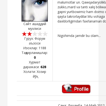
malumotlar un. Qawqadaryolikl
zukko,mard va tanti xalq böliwa
gapni yurtbowimiz ham doimo 
qayta takrorlaydilar.Wu vohaga
daxldorligimdan faxrlanaman d
Сайт ашаддий
мухлиси
Nigohimda jamdir bu olam...
Гурух: Форум
аъзоси
Изохлар:
1188
Тақдирланишлар:
0
Хурмат
даражаси:
628
Холати:
Хозир
йўқ
Сана: Душанба, 14-Май-2012, 