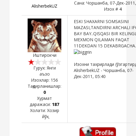
Сана: Чоршанба, 07-Дек-2011,
AlisherbekUZ
Изох #
4
ESKI SHAXARNI SOMSASINI
MAZASI,TANDIRNI ARCHALI IF
BAY BAY..QISQASI BIR KELING
MEXMON QILAMAN FAQAT
11DEKDAN 15 DEKABRGACHA..
Иштирокчи
Изохни тахрирлади (ўзгартир
Гурух: Янги
AlisherbekUZ
-
Чоршанба, 07-
аъзо
Дек-2011, 05:40
Изохлар:
156
Тақдирланишлар:
0
Хурмат
даражаси:
187
Холати:
Хозир
йўқ