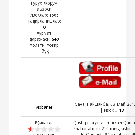
Гурух: Форум
аъзоси
Изохлар:
1565
Тақдирланишлар:
0
Хурмат
даражаси:
649
Холати:
Хозир
йўқ
Сана: Пайшанба, 03-Май-2012
vipbaner
| Изох #
13
Рўйхатда
Qashqadaryo vil. markazi Qarshi
Shahar aholisi 210 ming kishini t
etadi . Qarshida 94 millat va eldt