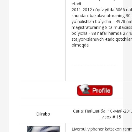
etadi.
2011-2012 o`quv yilida 5066 naf
shundan: bakalavriaturaning 30 t
yo`nalishlari bo`yicha – 4978 na
magistraturaning 8 ta mutaxassi
bo`yicha - 88 nafar hamda 27 n
stajyor-izlanuvchi-tadqiqotchilar
olmoqda.
Сана: Пайшанба, 10-Май-2012
Dilrabo
| Изох #
15
Liverpul,vipbaner kattakon rah