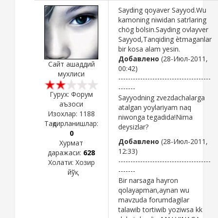
Sayding qoyaver Sayyod.Wu
kamoning niwidan satrlaring
chög bölsin.Sayding ovlayver
Sayyod,Tanqiding ètmaganlar
bir kosa alam yesin.
Добавлено
(28-Июл-2011,
Сайт ашаддий
00:42)
мухлиси
--------------------------------------
-------
Гурух: Форум
Sayyodning zvezdachalarga
аъзоси
atalgan yoylariyam naq
Изохлар:
1188
niwonga tegadida!Nima
Тақдирланишлар:
deysizlar?
0
Добавлено
(28-Июл-2011,
Хурмат
12:33)
даражаси:
628
--------------------------------------
Холати:
Хозир
-------
йўқ
Bir narsaga hayron
qolayapman,aynan wu
mavzuda forumdagilar
talawib tortiwib yoziwsa kk