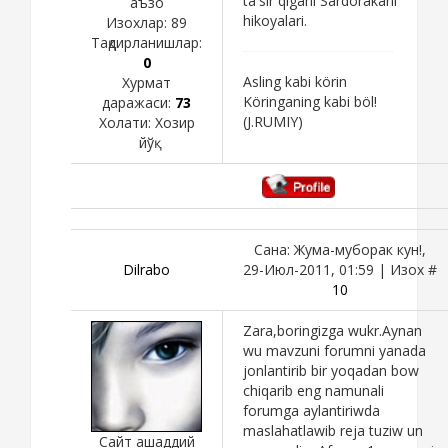
ta'sir qigani Sardorakani
аъзо
hikoyalari.
Изохлар:
89
Тақдирланишлар:
0
Asling kabi körin
Хурмат
Köringaning kabi böl!
даражаси:
73
(J.RUMIY)
Холати:
Хозир
йўқ
Сана: Жума-муборак кун!,
Dilrabo
29-Июл-2011, 01:59 | Изох #
10
Zara,boringizga wukr.Aynan
wu mavzuni forumni yanada
jonlantirib bir yoqadan bow
chiqarib eng namunali
forumga aylantiriwda
maslahatlawib reja tuziw un
Сайт ашаддий