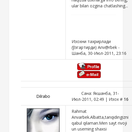
ular bilan ozgina chatlashing...
Изохни тахрирлади
(ўзгартирди)
Anv@rbek
-
Шанба, 30-Июл-2011, 23:16
Сана: Якшанба, 31-
Dilrabo
Июл-2011, 02:49 | Изох #
16
Rahmat
Anvarbek.Albatta,tanqidingizni
qabul qilaman.Men sayt rivoji
un userning shaxsi