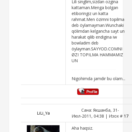
Lili singlim,sizdan ozgina
kattaman.Menga bolgan
etiboringiz un katta
rahmat.Men özimni topilma
deb öylamayman.Wunchaki
qölimdan kelgancha sayt un
harakat qilib endigina iw
bowladim deb
öylayman.SAYYOD.COMNI
ØZI TOPILMA HAMMAMIZ
UN
Nigohimda jamdir bu olam...
Сана: Якшанба, 31-
LiLi_Ya
Июл-2011, 04:38 | Изох #
17
Aha haqsiz.