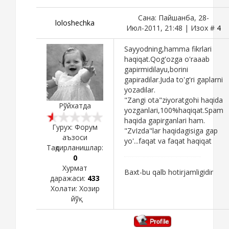
Сана: Пайшанба, 28-
loloshechka
Июл-2011, 21:48 | Изох #
4
Sayyodning,hamma fikrlari
haqiqat.Qog'ozga o'raaab
gapirmidilayu,borini
gapiradilar.Juda to'g'ri gaplarni
yozadilar.
"Zangi ota"ziyoratgohi haqida
Рўйхатда
yozganlari,100%haqiqat.Spam
haqida gapirganlari ham.
Гурух: Форум
"ZvIzda"lar haqidagisiga gap
аъзоси
yo'...faqat va faqat haqiqat
Тақдирланишлар:
0
Хурмат
Baxt-bu qalb hotirjamligidir
даражаси:
433
Холати:
Хозир
йўқ