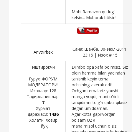
Mohi Ramazon qutlug'
kelsin... Muborak bölsin!
Сана: Шанба, 30-Июл-2011,
Anv@rbek
23:15 | Изох #
15
Иштирокчи
Dilrabo opa xafa bo'misiz, Siz
oldin hamma bilan yaqindan
Гурух: ФОРУМ
tanishib keyin tema
МОДЕРАТОРИ!
ochishingiz kerak edi!
Изохлар:
128
Ochgan temalariz yaxshi
Тақдирланишлар:
manga yoqdi, mani o'rinli
7
tanqidimni to'g'ri qabul qilasiz
Хурмат
degan umiddaman.
даражаси:
1436
Agar kotta gapirvorgan
Холати:
Хозир
bo'sam UZR
йўқ
mana misol uchun o'ziz
haqizda userlarga info bering,