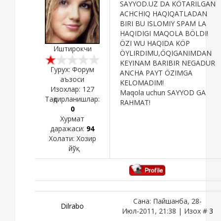
SAYYOD.UZ DA KÖTARILGAN
ACHCHIQ HAQIQATLADAN
BIRI BU ISLOMIY SPAM LA
HAQIDIGI MAQOLA BÖLDI!
ÖZI WU HAQIDA KÖP
Иштирокчи
ÖYLIRDIMU,ÖQIGANIMDAN
KEYINAM BARIBIR NEGADUR
Гурух: Форум
ANCHA PAYT ÖZIMGA
аъзоси
KELOMADIM!
Изохлар:
127
Maqola uchun SAYYOD GA
Тақдирланишлар:
RAHMAT!
0
Хурмат
даражаси:
94
Холати:
Хозир
йўқ
Сана: Пайшанба, 28-
Dilrabo
Июл-2011, 21:38 | Изох #
3