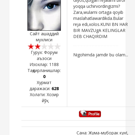
Giyos,qolgan rejalarni biror
yoqqa uchirvordingizmi?
Zara,wularni ortaga qoyib
maslahatlawardikda.Bular
reja edi,xolos.KUNI BN HAR
BIR MAVZUgA KELINGLAR
Сайт ашаддий
DEB CHAQIRDIM
мухлиси
Гурух: Форум
Nigohimda jamdir bu olam...
аъзоси
Изохлар:
1188
Тақдирланишлар:
0
Хурмат
даражаси:
628
Холати:
Хозир
йўқ
Сана: Жума-муборак кун!,