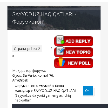
SAYYOD.UZ HAQIQATLARI -
Форумистон
Страница
1
из
2
1
2
»
Модератор форума:
Giyos
,
SarVario
,
komol_76
,
Anv@rbek
Форумистон
»
Умумий
»
Бошқа
мавзулар
»
SAYYOD.UZ HAQIQATLARI
(Sayyod.uz da yoritilgan eng achchiq
haqiqatlar)