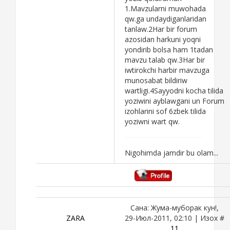
1.Mavzularni muwohada
qw.ga undaydiganlaridan
tanlaw.2Har bir forum
azosidan harkuni yoqni
yondirib bolsa ham 1tadan
mavzu talab qw.3Har bir
iwtirokchi harbir mavzuga
munosabat bildiriw
wartligi.4Sayyodni kocha tilida
yoziwini ayblawgani un Forum
izohlarini sof 6zbek tilida
yoziwni wart qw.
Nigohimda jamdir bu olam...
Сана: Жума-муборак кун!,
ZARA
29-Июл-2011, 02:10 | Изох #
11