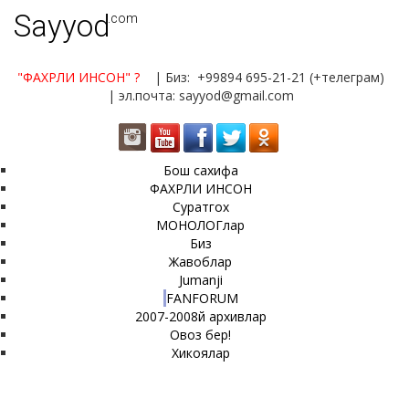
Sayyod
.com
"ФАХРЛИ ИНСОН"
?
| Биз: +99894 695-21-21 (+телеграм)
| эл.почта: sayyod@gmail.com
Бош сахифа
ФАХРЛИ ИНСОН
Суратгох
МОНОЛОГлар
Биз
Жавоблар
Jumanji
FANFORUM
2007-2008й архивлар
Овоз бер!
Хикоялар