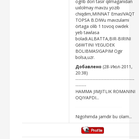
ogrib dori tasir qilmaganidan
uxlolmay mavzu yozib
chiqdim,MINNAT Emas!VAQT
TOPSA B.DIWu mavzularni
örtaga olib 1 tovoq owdek
yeb tawlasa
boladi.ALBATTA,BIR-BIRINI
G6WTINI YEGUDEK
BOLIBMAS!GAPIM Ogir
bolsa,uzr.
Добавлено
(28-Июл-2011,
20:38)
--------------------------------------
-------
HAMMA JIMJITLIK ROMANINI
OQIYAPDI...
Nigohimda jamdir bu olam...