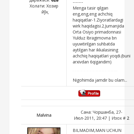
-------
Холати:
Хозир
Menga tasir qilgan
йўқ
eng,eng,eng achchiq
haqiqatlar-1.Ziyoratlardagi
wirk haqidagisi.2.Jumanjida
Orta Osiyo primadonnasi
Yulduz Ibragimovna bn
uyuwtirilgan suhbatda
aytilgan har ikkalasining
achchiq haqiqatlari yoqdi.(buni
arxivdan 6qigandim)
Nigohimda jamdir bu olam...
Сана: Чоршанба, 27-
Malvina
Июл-2011, 20:47 | Изох #
2
BILMADIM,MAN UCHUN