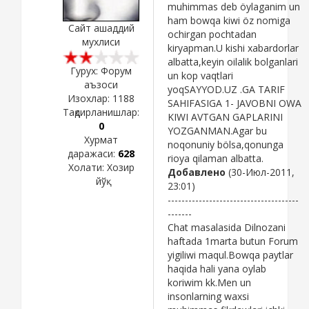
muhimmas deb öylaganim un
ham bowqa kiwi öz nomiga
Сайт ашаддий
ochirgan pochtadan
мухлиси
kiryapman.U kishi xabardorlar
albatta,keyin oilalik bolganlari
Гурух: Форум
un kop vaqtlari
аъзоси
yoqSAYYOD.UZ .GA TARIF
Изохлар:
1188
SAHIFASIGA 1- JAVOBNI OWA
Тақдирланишлар:
KIWI AVTGAN GAPLARINI
0
YOZGANMAN.Agar bu
Хурмат
noqonuniy bölsa,qonunga
даражаси:
628
rioya qilaman albatta.
Холати:
Хозир
Добавлено
(30-Июл-2011,
йўқ
23:01)
--------------------------------------
-------
Chat masalasida Dilnozani
haftada 1marta butun Forum
yigiliwi maqul.Bowqa paytlar
haqida hali yana oylab
koriwim kk.Men un
insonlarning waxsi