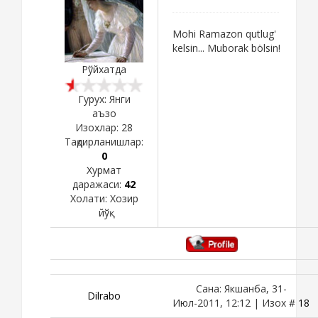
Mohi Ramazon qutlug'
kelsin... Muborak bölsin!
Рўйхатда
Гурух: Янги
аъзо
Изохлар:
28
Тақдирланишлар:
0
Хурмат
даражаси:
42
Холати:
Хозир
йўқ
Сана: Якшанба, 31-
Dilrabo
Июл-2011, 12:12 | Изох #
18