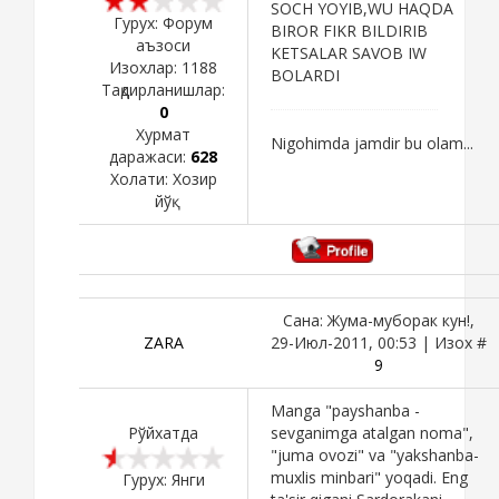
SOCH YOYIB,WU HAQDA
Гурух: Форум
BIROR FIKR BILDIRIB
аъзоси
KETSALAR SAVOB IW
Изохлар:
1188
BOLARDI
Тақдирланишлар:
0
Хурмат
Nigohimda jamdir bu olam...
даражаси:
628
Холати:
Хозир
йўқ
Сана: Жума-муборак кун!,
ZARA
29-Июл-2011, 00:53 | Изох #
9
Manga "payshanba -
Рўйхатда
sevganimga atalgan noma",
"juma ovozi" va "yakshanba-
muxlis minbari" yoqadi. Eng
Гурух: Янги