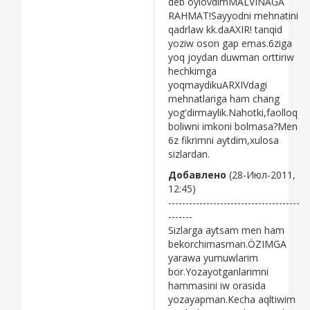
deb öylovdimMALVINAGA
RAHMAT!Sayyodni mehnatini
qadrlaw kk.daAXIR! tanqid
yoziw oson gap emas.6ziga
yoq joydan duwman orttiriw
hechkimga
yoqmaydikuARXIVdagi
mehnatlariga ham chang
yog'dirmaylik.Nahotki,faolloq
boliwni imkoni bolmasa?Men
6z fikrimni aytdim,xulosa
sizlardan.
Добавлено
(28-Июл-2011,
12:45)
--------------------------------------
-------
Sizlarga aytsam men ham
bekorchimasman.ÖZIMGA
yarawa yumuwlarim
bor.Yozayotganlarimni
hammasini iw orasida
yozayapman.Kecha aqltiwim