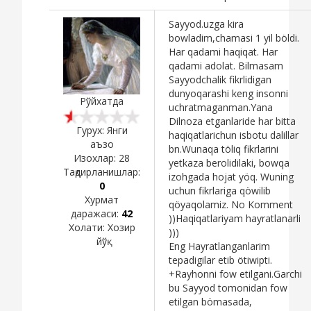
Sayyod.uzga kira
bowladim,chamasi 1 yil böldi.
Har qadami haqiqat. Har
qadami adolat. Bilmasam
Sayyodchalik fikrlidigan
dunyoqarashi keng insonni
Рўйхатда
uchratmaganman.Yana
Dilnoza etganlaride har bitta
Гурух: Янги
haqiqatlarichun isbotu dalillar
аъзо
bn.Wunaqa töliq fikrlarini
Изохлар:
28
yetkaza berolidilaki, bowqa
Тақдирланишлар:
izohgada hojat yöq. Wuning
0
uchun fikrlariga qöwilib
Хурмат
qöyaqolamiz. No Komment
даражаси:
42
))Haqiqatlariyam hayratlanarli
Холати:
Хозир
)))
йўқ
Eng Hayratlanganlarim
tepadigilar etib ötiwipti.
+Rayhonni fow etilgani.Garchi
bu Sayyod tomonidan fow
etilgan bömasada,