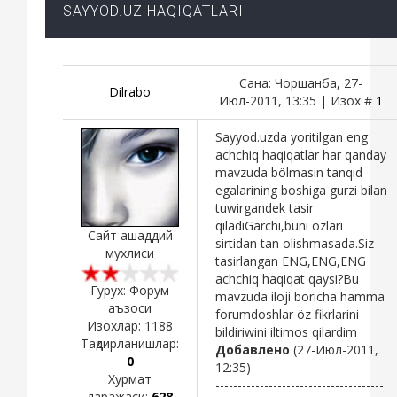
SAYYOD.UZ HAQIQATLARI
Сана: Чоршанба, 27-
Dilrabo
Июл-2011, 13:35 | Изох #
1
Sayyod.uzda yoritilgan eng
achchiq haqiqatlar har qanday
mavzuda bölmasin tanqid
egalarining boshiga gurzi bilan
tuwirgandek tasir
qiladiGarchi,buni özlari
Сайт ашаддий
sirtidan tan olishmasada.Siz
мухлиси
tasirlangan ENG,ENG,ENG
achchiq haqiqat qaysi?Bu
Гурух: Форум
mavzuda iloji boricha hamma
аъзоси
forumdoshlar öz fikrlarini
Изохлар:
1188
bildiriwini iltimos qilardim
Тақдирланишлар:
Добавлено
(27-Июл-2011,
0
12:35)
Хурмат
--------------------------------------
даражаси:
628