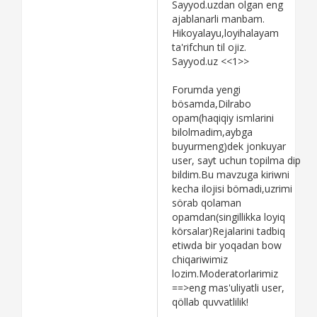
Sayyod.uzdan olgan eng
ajablanarli manbam.
Hikoyalayu,loyihalayam
ta'rifchun til ojiz.
Sayyod.uz <<1>>
Forumda yengi
bösamda,Dilrabo
opam(haqiqiy ismlarini
bilolmadim,aybga
buyurmeng)dek jonkuyar
user, sayt uchun topilma dip
bildim.Bu mavzuga kiriwni
kecha ilojisi bömadi,uzrimi
sörab qolaman
opamdan(singillikka loyiq
körsalar)Rejalarini tadbiq
etiwda bir yoqadan bow
chiqariwimiz
lozim.Moderatorlarimiz
==>eng mas'uliyatli user,
qöllab quvvatlilik!