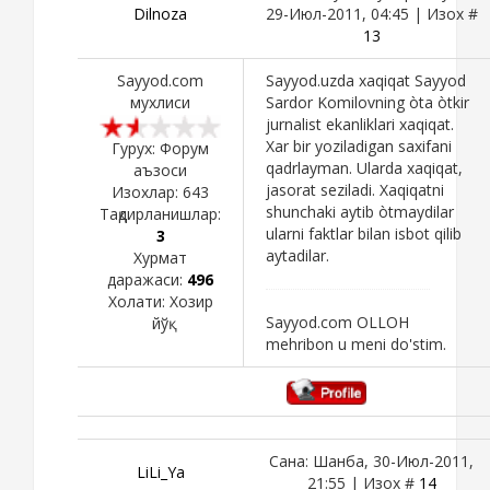
Dilnoza
29-Июл-2011, 04:45 | Изох #
13
Sayyod.com
Sayyod.uzda xaqiqat Sayyod
мухлиси
Sardor Komilovning òta òtkir
jurnalist ekanliklari xaqiqat.
Xar bir yoziladigan saxifani
Гурух: Форум
qadrlayman. Ularda xaqiqat,
аъзоси
jasorat seziladi. Xaqiqatni
Изохлар:
643
shunchaki aytib òtmaydilar
Тақдирланишлар:
ularni faktlar bilan isbot qilib
3
aytadilar.
Хурмат
даражаси:
496
Холати:
Хозир
Sayyod.com OLLOH
йўқ
mehribon u meni do'stim.
Сана: Шанба, 30-Июл-2011,
LiLi_Ya
21:55 | Изох #
14