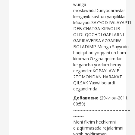
wunga
moslawadi.Dunyoqarawlar
kengayib sayt un yangiliklar
k6payadi.SAYYOD IWLAYAPTI
DEB CHATGA KIRVOLIB
OLDI-QOCHDI GAPLARNI
GAPIRAVERSA 6ZGARIW
BOLADIMI? Menga Sayyodni
haqiqatlari yoqqani un ham
kiraman.Ozgina qolimdan
kelgancha yordam beray
degandimKOPAYLAWIB
2TOMONDAN HARAKAT
QILSAK Yaxwi bolardi
degandimda
Добавлено
(29-Июл-2011,
00:59)
--------------------------------------
-------
Meni fikrim hechkimni
qiziqtirmasada rejalarimni
yozib qoldiraman