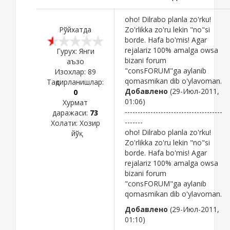
oho! Dilrabo planla zo'rku!
Рўйхатда
Zo'rlikka zo'ru lekin "no"si
borde. Hafa bo'mis! Agar
rejalariz 100% amalga owsa
Гурух: Янги
bizani forum
аъзо
"consFORUM"ga aylanib
Изохлар:
89
qomasmikan dib o'ylavoman.
Тақдирланишлар:
Добавлено
(29-Июл-2011,
0
01:06)
Хурмат
--------------------------------------
даражаси:
73
-------
Холати:
Хозир
oho! Dilrabo planla zo'rku!
йўқ
Zo'rlikka zo'ru lekin "no"si
borde. Hafa bo'mis! Agar
rejalariz 100% amalga owsa
bizani forum
"consFORUM"ga aylanib
qomasmikan dib o'ylavoman.
Добавлено
(29-Июл-2011,
01:10)
--------------------------------------