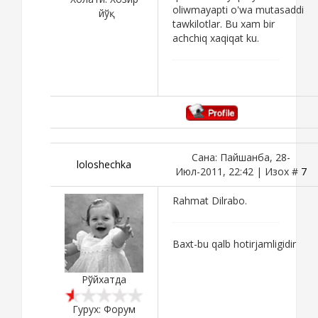
oliwmayapti o'wa mutasaddi
йўқ
tawkilotlar. Bu xam bir
achchiq xaqiqat ku.
Сана: Пайшанба, 28-
loloshechka
Июл-2011, 22:42 | Изох #
7
Rahmat Dilrabo.
Baxt-bu qalb hotirjamligidir
Рўйхатда
Гурух: Форум