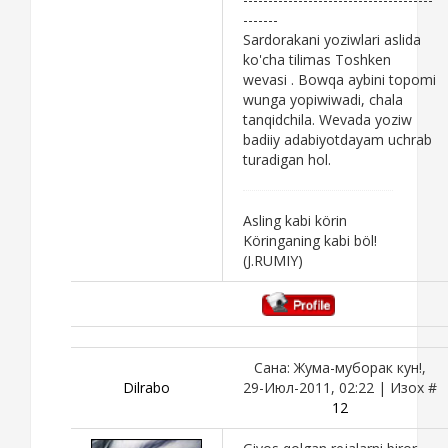
-------
Sardorakani yoziwlari aslida
ko'cha tilimas Toshken
wevasi . Bowqa aybini topomi
wunga yopiwiwadi, chala
tanqidchila. Wevada yoziw
badiiy adabiyotdayam uchrab
turadigan hol.
Asling kabi körin
Köringaning kabi böl!
(J.RUMIY)
Сана: Жума-муборак кун!,
Dilrabo
29-Июл-2011, 02:22 | Изох #
12