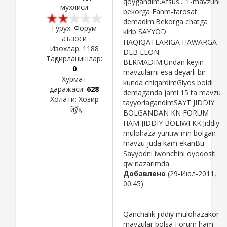
qoygandim.Afsus... 1-mavzuni
мухлиси
bekorga Fahm-farosat
demadim.Bekorga chatga
Гурух: Форум
kirib SAYYOD
аъзоси
HAQIQATLARIGA HAWARGA
Изохлар:
1188
DEB ELON
Тақдирланишлар:
BERMADIM.Undan keyin
0
mavzularni esa deyarli bir
Хурмат
kunda chiqardimGiyos boldi
даражаси:
628
demaganda jami 15 ta mavzu
Холати:
Хозир
tayyorlagandimSAYT JIDDIY
йўқ
BOLGANDAN KN FORUM
HAM JIDDIY BOLIWI KK.Jiddiy
mulohaza yuritiw mn bolgan
mavzu juda kam ekanBu
Sayyodni iwonchini oyoqosti
qw nazarimda.
Добавлено
(29-Июл-2011,
00:45)
--------------------------------------
-------
Qanchalik jiddiy mulohazakor
mavzular bolsa Forum ham