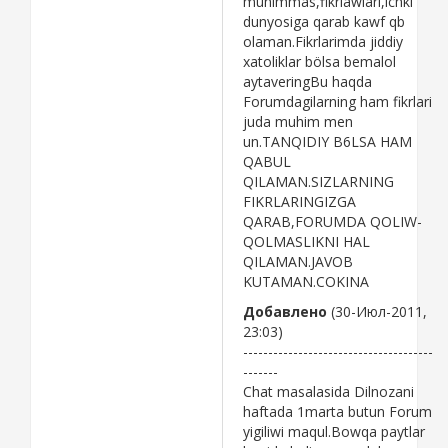
muhimmas,fikrlawlari,ichki
dunyosiga qarab kawf qb
olaman.Fikrlarimda jiddiy
xatoliklar bölsa bemalol
aytaveringBu haqda
Forumdagilarning ham fikrlari
juda muhim men
un.TANQIDIY B6LSA HAM
QABUL
QILAMAN.SIZLARNING
FIKRLARINGIZGA
QARAB,FORUMDA QOLIW-
QOLMASLIKNI HAL
QILAMAN.JAVOB
KUTAMAN.COKINA
Добавлено
(30-Июл-2011,
23:03)
--------------------------------------
-------
Chat masalasida Dilnozani
haftada 1marta butun Forum
yigiliwi maqul.Bowqa paytlar