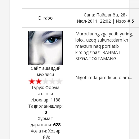
Сана: Пайшанба, 28-
Dilrabo
Июл-2011, 22:02 | Изох #
5
Murodlaringizga yetib yuring,
lolo., uzoq sukunatdam kn
mavzuni naq portlatib
kirdingiz.hazil.RAHMAT
SIZGA.TOXTAMANG.
Сайт ашаддий
мухлиси
Nigohimda jamdir bu olam...
Гурух: Форум
аъзоси
Изохлар:
1188
Тақдирланишлар:
0
Хурмат
даражаси:
628
Холати:
Хозир
йўқ