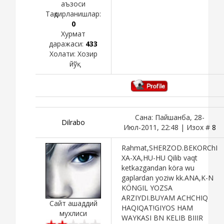
аъзоси
Тақдирланишлар:
0
Хурмат
даражаси:
433
Холати:
Хозир
йўқ
Сана: Пайшанба, 28-
Dilrabo
Июл-2011, 22:48 | Изох #
8
Rahmat,SHERZOD.BEKORChI
XA-XA,HU-HU Qilib vaqt
ketkazgandan köra wu
gaplardan yoziw kk.ANA,K-N
KÖNGIL YOZSA
ARZIYDI.BUYAM ACHCHIQ
Сайт ашаддий
HAQIQAT!GIYOS HAM
мухлиси
WAYKASI BN KELIB BIIIR