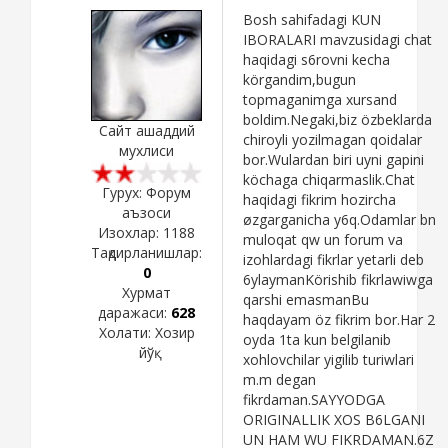
Bosh sahifadagi KUN
IBORALARI mavzusidagi chat
haqidagi s6rovni kecha
körgandim,bugun
topmaganimga xursand
boldim.Negaki,biz özbeklarda
Сайт ашаддий
chiroyli yozilmagan qoidalar
мухлиси
bor.Wulardan biri uyni gapini
köchaga chiqarmaslik.Chat
Гурух: Форум
haqidagi fikrim hozircha
аъзоси
øzgarganicha y6q.Odamlar bn
Изохлар:
1188
muloqat qw un forum va
Тақдирланишлар:
izohlardagi fikrlar yetarli deb
0
6ylaymanKörishib fikrlawiwga
Хурмат
qarshi emasmanBu
даражаси:
628
haqdayam öz fikrim bor.Har 2
Холати:
Хозир
oyda 1ta kun belgilanib
йўқ
xohlovchilar yigilib turiwlari
m.m degan
fikrdaman.SAYYODGA
ORIGINALLIK XOS B6LGANI
UN HAM WU FIKRDAMAN.6Z