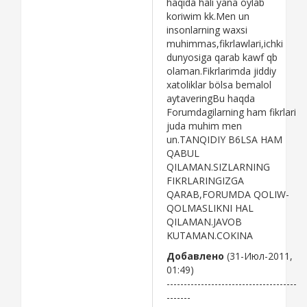
haqida hali yana oylab
koriwim kk.Men un
insonlarning waxsi
muhimmas,fikrlawlari,ichki
dunyosiga qarab kawf qb
olaman.Fikrlarimda jiddiy
xatoliklar bölsa bemalol
aytaveringBu haqda
Forumdagilarning ham fikrlari
juda muhim men
un.TANQIDIY B6LSA HAM
QABUL
QILAMAN.SIZLARNING
FIKRLARINGIZGA
QARAB,FORUMDA QOLIW-
QOLMASLIKNI HAL
QILAMAN.JAVOB
KUTAMAN.COKINA
Добавлено
(31-Июл-2011,
01:49)
--------------------------------------
-------