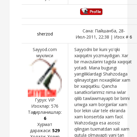
Сана: Пайшанба, 28-
sherzod
Июл-2011, 22:38 | Изох #
6
Sayyod.com
Sayyodni bir kuni yo'qki
мухлиси
xaqiqatni yozmaydigan. Xar
bir mavzularini tagida xaqiqat
yotadi. Mana bugungi
yangiliklardagi Shahzodaga
qilinayotgan noxaqliklar xam
bir xaqiqatku. Qancha
sanatkorlarimiz nima iwlar
qilib tawlawmayapti bir birini
Гурух: VIP
uriwga xam borganlar xam
Изохлар:
576
bor lekin ular tele ekranda
Тақдирланишлар:
xam konsertda xam faol.
6
Wahzodaga esa asosiz
Хурмат
qilingan tuxmatdan xali xam
даражаси:
529
qutula olmayapti yani tan
Холати:
Хозир