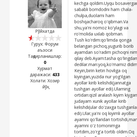
kechga qoldim.Uyqu bosaverga
sababli bomdodni ham chala-
chulpa,duolarni ham
boshqacharoq o'qibman.Va
shu,ya'ni nomoz ko'ylagi va
Рўйхатда
ro'molida uxlab qobman.
Tush ko'rdim:qo'limda qonga
Гурух: Форум
belangan pichoq,yugurib borib
аъзоси
ayamdan so'radim pichoqni ni
Тақдирланишлар:
qilay deb.Ayam:tasha qo'lingda
0
dedilar.man:yoq,ko'mamiz didim
Хурмат
Keyin,birin ketin hovliga oq
даражаси:
433
kiyingan,yuzida nur yog'ilgan
Холати:
Хозир
ayollar kirib kelishdi(jannatga
йўқ
tushgan ayollar edi).Ularning
ortidan:qizil aralash kiyim kiyga
judayam xunik ayollar kirib
kelishdi(ular do'zaxga tushganla
edi).Ular,ya'ni oq kiyimli ayollar
ayamni qo'llaridan tortishdi,ma
ayamni o'z tomonimga
tortdim,zo'rg'a tortib oldim.Oq