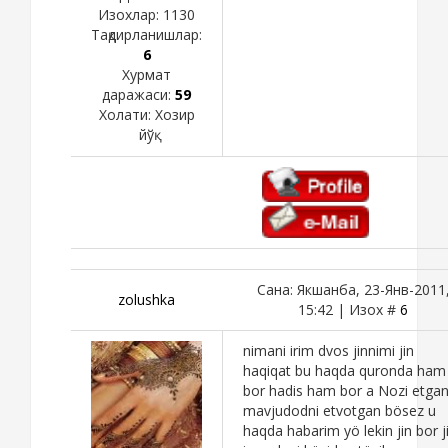
Изохлар:
1130
Тақдирланишлар:
6
Хурмат
даражаси:
59
Холати:
Хозир
йўқ
Сана: Якшанба, 23-Янв-2011
zolushka
15:42 | Изох #
6
nimani irim dvos jinnimi jin
haqiqat bu haqda quronda ham
bor hadis ham bor a Nozi etga
mavjudodni etvotgan bösez u
haqda habarim yö lekin jin bor j