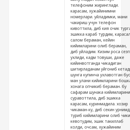
телефоним жиринглади.
карасам, хужайинимни
номерлари. уйладимки, мани
чакириш учун телефон
кивоттила, диб кия очик тург
эшикка караб турдим, карасал
салом бераман, кейин
кийимларини олиб бераман,
диб уйладим. Кизим роса сезг
ухлиди, кадм товуши, даже
кийинвотганда чикадиган
шитирладанам уйгониб кетад
шунга купинча ухлавотган бус
ман улани кийимларини бошк
хонага опчикиб бераман. бу
сафарам шунака кийимларин
суравоттила, диб эшикка
карасам, куринмадила. хозир
чикаман-ку, диб секин урним
туриб кийимларини олиб чик
кевотудим, эшик такиллаб
колди, очсам, хужайиним