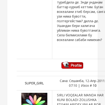
турибдила-де. Энди унданам
баттар куркиб кеттим. Буган
вокеалани этиб берсам, санг
узи нима бувотти,
полтергейстми? дилла-де.
Ушандан бери халигача
уйлиман нима бувотганига.
Сила билмисилами бу
вокеалани сабаби нимекин?
Сана: Сешанба, 12-Апр-2011
SUPER_GIRL
07:10 | Изох #
10
SIRLI VOQEALAR MANDA HAR
KUNI BOLADI ZOLUSHKA
ETGANLARIDEY JINLAR BOR