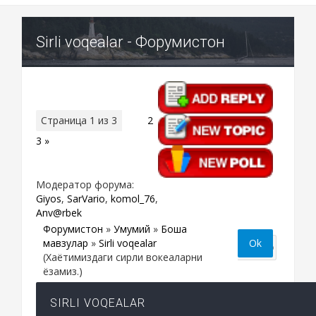
Sirli voqealar - Форумистон
Страница
1
из
3
1
2
3
»
Модератор форума:
Giyos
,
SarVario
,
komol_76
,
Anv@rbek
Форумистон
»
Умумий
»
Бошқа
мавзулар
»
Sirli voqealar
(Хаётимиздаги сирли вокеаларни
ёзамиз.)
SIRLI VOQEALAR