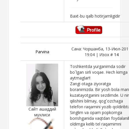
Baxt-bu qalb hotirjamligidir
Сана: Чоршанба, 13-Июл-201
Parvina
19:04 | Изох #
14
Toshkentda yurganimda sodir
bo`lgan sirli voqae. Hech kimga
aytmaglar!!
Zangi otaga ziyoratga
boranimizda. Bir yosh bola man
kuzatayotganini sezdimde. U n
qilishini bilmay, qog`ozchaga
telefon raqamini yozib qoldiribti
Сайт ашаддий
Singlim va opam popkornga
мухлиси
borishganida vaqtdan foydalani
oldimga kelib tel raqamimni