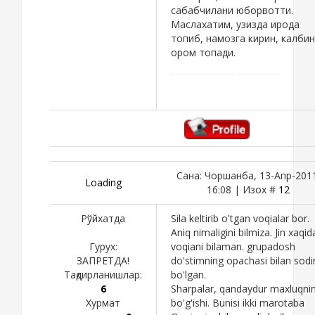
сабабчилани юборвотти.
Маслахатим, узизда ирода
топиб, намозга кирин, калбин
ором топади.
Сана: Чоршанба, 13-Апр-201
Loading
16:08 | Изох #
12
Рўйхатда
Sila keltirib o'tgan voqialar bor.
Aniq nimaligini bilmiza. Jin xaqid
Гурух:
voqiani bilaman. grupadosh
ЗАПРЕТДА!
do'stimning opachasi bilan sodi
Тақдирланишлар:
bo'lgan.
6
Sharpalar, qandaydur maxluqni
Хурмат
bo'g'ishi. Bunisi ikki marotaba