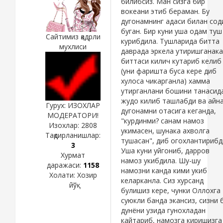
билибсиз. Ман сизга бир
вокеани этиб бераман. Бу
дугонамнинг адаси билан сод
буган. Бир куни уша одам туш
Сайтимиз қадрли
курибдила. Тушларида битта
мухлиси
даврада эркела утиришганака
биттаси килич кутариб келиб
(уни фаришта буса кере диб
хулоса чикарганла) хамма
утирганлани бошини танасид
жудо килиб ташлабди ва айн
Гурух: ИЗОХЛАР
дугонамни отасига кеганда,
МОДЕРАТОРИ!
"курдинми? санам намоз
Изохлар:
2808
укимасен, шунака ахволга
Тақдирланишлар:
тушасан", диб огохлантирибд
3
Уша куни уйгониб, дарров
Хурмат
намоз укибдила. Шу-шу
даражаси:
1158
намозни канда кими укиб
Холати:
Хозир
келарканла. Сиз хурсанд
йўқ
булишиз кере, чунки Оллохга
суюкли банда экансиз, сизни 
дунёни узида гунохладан
кайтариб, намозга киришизга