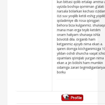
kun bittasi qolib ertalap amma 
uyizda boshqa qomiman g'alati
narsala bölarkan kechasi özida
özi suv yoqilib ketdi eshig yopili
qoladimiye db rosa qörqgan
behora biza kulganmiz. shunaq
mana man erga teyib ketdim
onam haliyam shunaqa ishla
bövotdi dila. örganib ham
ketganmiz ajoyib nima ekan a.
qaren domga köchganimizga 1
yildan oshdi shuncha vaqat ichi
opamlani qöriqlab yurgan nima
ekan a jin bölishi ham mumkin
odamga zarari tegmidiganlariy
borku