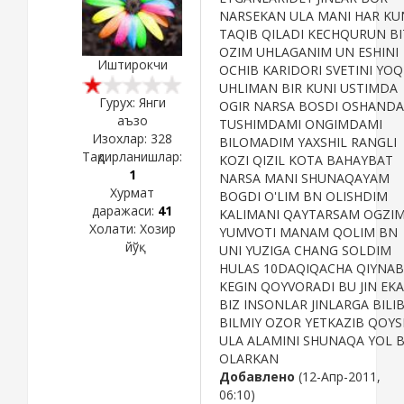
NARSEKAN ULA MANI HAR KU
TAQIB QILADI KECHQURUN BI
OZIM UHLAGANIM UN ESHINI
Иштирокчи
OCHIB KARIDORI SVETINI YOQ
UHLIMAN BIR KUNI USTIMDA
Гурух: Янги
OGIR NARSA BOSDI OSHANDA
аъзо
TUSHIMDAMI ONGIMDAMI
Изохлар:
328
BILOMADIM YAXSHIL RANGLI
Тақдирланишлар:
KOZI QIZIL KOTA BAHAYBAT
1
NARSA MANI SHUNAQAYAM
Хурмат
BOGDI O'LIM BN OLISHDIM
даражаси:
41
KALIMANI QAYTARSAM OGZIM
Холати:
Хозир
YUMVOTI MANAM QOLIM BN
йўқ
UNI YUZIGA CHANG SOLDIM
HULAS 10DAQIQACHA QIYNAB
KEGIN QOYVORADI BU JIN EK
BIZ INSONLAR JINLARGA BILI
BILMIY OZOR YETKAZIB QOYS
ULA ALAMINI SHUNAQA YOL 
OLARKAN
Добавлено
(12-Апр-2011,
06:10)