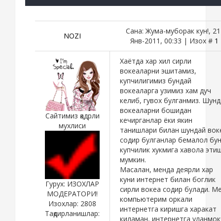
Сана: Жума-муборак кун!, 21
NOZI
Янв-2011, 00:33 | Изох #
1
Хаётда хар хил сирли
вокеаларни эшитамиз,
купчилигимиз бундай
вокеаларга узимиз хам дуч
келиб, гувох булганмиз. Шун
вокеаларни бошидан
Сайтимиз қадрли
кечирганлар ёки якин
мухлиси
танишлари билан шундай вок
содир булганлар бемалол бу
купчилик хукмига хавола эти
мумкин.
Масалан, менда деярли хар
куни интернет билан боглик
Гурух: ИЗОХЛАР
сирли вокеа содир булади. М
МОДЕРАТОРИ!
компьютерим оркали
Изохлар:
2808
интернетга киришга харакат
Тақдирланишлар:
киламан, интернетга уланмок