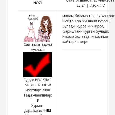
Сана: Якшанба, 23-Янв-2011
NOZI
23:24 | Изох #
7
манам биламан, эшак ханграс
шайтон ва жинлани курган
булади, хуроз кичкирса,
фариштани курган булади.
иккала холатдаям калима
кайтариш кере
Сайтимиз қадрли
мухлиси
Гурух: ИЗОХЛАР
МОДЕРАТОРИ!
Изохлар:
2808
Тақдирланишлар:
3
Хурмат
даражаси:
1158