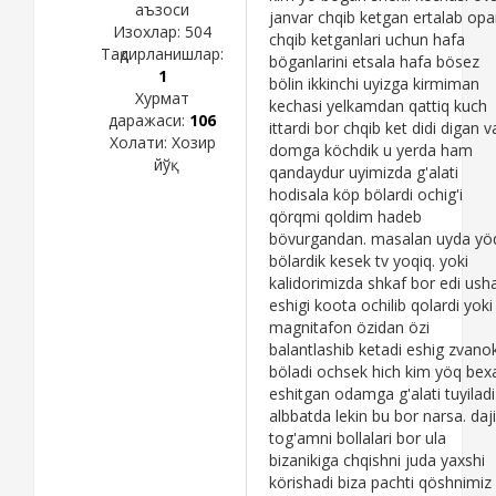
аъзоси
janvar chqib ketgan ertalab op
Изохлар:
504
chqib ketganlari uchun hafa
Тақдирланишлар:
böganlarini etsala hafa bösez
1
bölin ikkinchi uyizga kirmiman
Хурмат
kechasi yelkamdan qattiq kuch
даражаси:
106
ittardi bor chqib ket didi digan v
Холати:
Хозир
domga köchdik u yerda ham
йўқ
qandaydur uyimizda g'alati
hodisala köp bölardi ochig'i
qörqmi qoldim hadeb
bövurgandan. masalan uyda yö
bölardik kesek tv yoqiq. yoki
kalidorimizda shkaf bor edi ush
eshigi koota ochilib qolardi yoki
magnitafon özidan özi
balantlashib ketadi eshig zvano
böladi ochsek hich kim yöq bex
eshitgan odamga g'alati tuyiladi
albbatda lekin bu bor narsa. daji
tog'amni bollalari bor ula
bizanikiga chqishni juda yaxshi
körishadi biza pachti qöshnimiz 