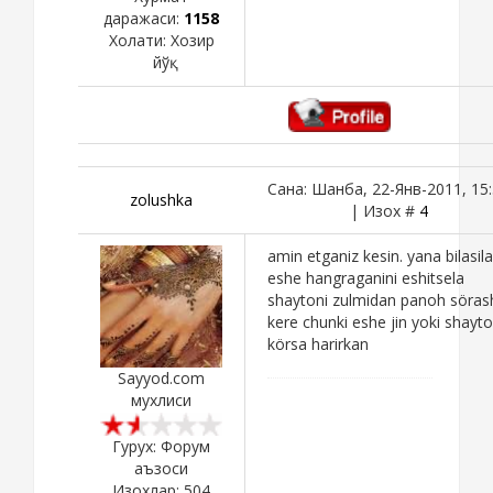
даражаси:
1158
Холати:
Хозир
йўқ
Сана: Шанба, 22-Янв-2011, 15
zolushka
| Изох #
4
amin etganiz kesin. yana bilasil
eshe hangraganini eshitsela
shaytoni zulmidan panoh söras
kere chunki eshe jin yoki shayto
körsa harirkan
Sayyod.com
мухлиси
Гурух: Форум
аъзоси
Изохлар:
504