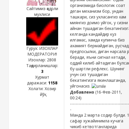
организмида биологик соат
Сайтимиз қадрли
деган механизм бор, ундан
мухлиси
ташкари, сиз ухласангиз хам
миянгиз доимо уйгок, у сизни
айнан тушадиган бекатингизг
келганда кандайдир куз
илгамас, хамда купинча биз
ахамият бермайдиган, русчад
Гурух: ИЗОХЛАР
предпосылки, диган нарсала 
МОДЕРАТОРИ!
беради, яъни сигнал кетади,
Изохлар:
2808
оддий килиб айтадиган булса
Тақдирланишлар:
бу шартли рефлекс. Шунинг
3
учун сиз тушадиган
Хурмат
бекатингизга якинлашганда,
даражаси:
1158
уйгонасиз.
Холати:
Хозир
Добавлено
(16-Фев-2011,
йўқ
00:24)
-----------------------------------------
-
Манда 2 марта содир булди. 1
сафар хужайинимла кучага
чикиб кетвотганларида