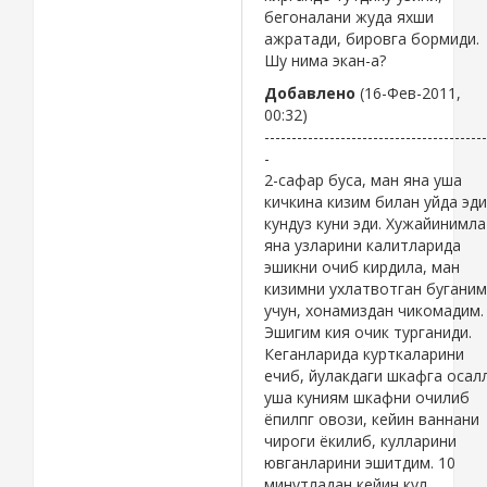
бегоналани жуда яхши
ажратади, бировга бормиди.
Шу нима экан-а?
Добавлено
(16-Фев-2011,
00:32)
-----------------------------------------
-
2-сафар буса, ман яна уша
кичкина кизим билан уйда эди
кундуз куни эди. Хужайинимла
яна узларини калитларида
эшикни очиб кирдила, ман
кизимни ухлатвотган буганим
учун, хонамиздан чикомадим.
Эшигим кия очик турганиди.
Кеганларида курткаларини
ечиб, йулакдаги шкафга осал
уша куниям шкафни очилиб
ёпилпг овози, кейин ваннани
чироги ёкилиб, кулларини
ювганларини эшитдим. 10
минутладан кейин кул