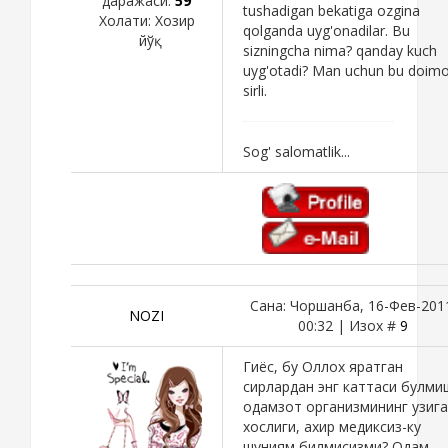
даражаси:
59
tushadigan bekatiga ozgina
Холати:
Хозир
qolganda uyg'onadilar. Bu
йўқ
sizningcha nima? qanday kuch
uyg'otadi? Man uchun bu doim
sirli.
Sog' salomatlik...
Сана: Чоршанба, 16-Фев-201
NOZI
00:32 | Изох #
9
Гиёс, бу Оллох яратган
сирлардан энг каттаси булми
одамзот организмининг узига
хослиги, ахир медиксиз-ку
шуниям билмисизми? Одам