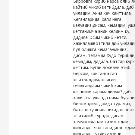
Бирровга кириб нарса олиб я
кайтиб чикиб кетибдила, диб
уйладим. Анча кеч кайттила.
Кеганларида, хали нега
келувдиз,дисам, кемадим, уш
кетганимча энди келдим-ку,
дидила. Эсим чикиб кетти.
Хазиллашвоттила диб уйлади
пул олишга кемаганмидиз,
дисам, тепамда Худо турибди
кемадим, дидила. баттар кур
кеттим. Буган вокеани этиб
берсам, кайтанга гап
эшитволдим, эшигин
очилгандаям чикиб ким
кеганини карамадинми? диб.
халигача ушанда нима бугани
биломадим, домда турамиз,
баъзан кушниланикидан овоз
эшитилиб туради, дисам,
хаммасиданам кизим одам
кирганде, яна танидиган ода
кирганде тутдику узини,