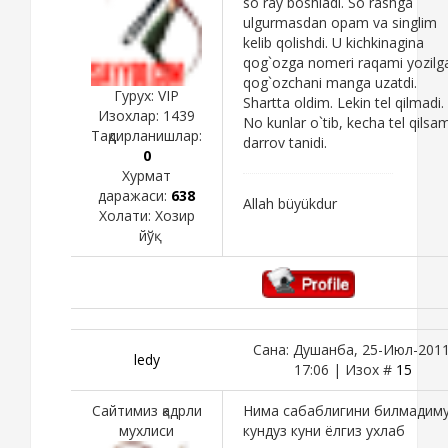
so`ray boshladi. So`rashga
ulgurmasdan opam va singlim
kelib qolishdi. U kichkinagina
qog`ozga nomeri raqami yozilg
qog`ozchani manga uzatdi.
Гурух: VIP
Shartta oldim. Lekin tel qilmadi.
Изохлар:
1439
No kunlar o`tib, kecha tel qilsa
Тақдирланишлар:
darrov tanidi.
0
Хурмат
даражаси:
638
Allah büyükdur
Холати:
Хозир
йўқ
Сана: Душанба, 25-Июл-2011
ledy
17:06 | Изох #
15
Сайтимиз қадрли
Нима сабаблигини билмадиму
мухлиси
кундуз куни ёлгиз ухлаб