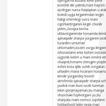
uyimgacha kuzatib keldi yana
korishili dib yalindi,mani hayron
qodirgan narsa haqiqatan u ara
boledi uyga kirganimdan kegin
haligi ichimdegi ovoz mani
ogohlantirganini kegin chunib
yetim,2voqea kecha
uhlavotganimda honamda kimd
qanaqadir sharpa yurganini sezi
turardim umuman
uhlomadim,kozim zorga ilingan
ishonaslami erke kishini ovozid
uygonib ketim u mani ismimi et
chaqirdi,honami chirogini yoqd
eshini kota qilib ochib zorgatan
uhladim mana hoziram honam
kimdir yurgandey bovoti
atrofimda qanaqadir sharpa uch
yuribdi man buni sezib turiman
lekin qorqmayaman,bu manga
shunchaki tuyilvotgani yo,bu
sharpala mani nomoz oqishimi
hohlashvoti lekin nega man