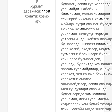
3
буламан, лекин куп холларда
Хурмат
уланмайди. Сабабини
даражаси:
1158
билмайман, хамма симларни
Холати:
Хозир
текшириб чикаман, хаммаси
йўқ
жойида, тугри уланган булади
Ноилож компьютерни
учираман. Кечкурун турмуш
уртогим ишдан кайтганларида
бу нарсадан шикоят киламан,
улар келиб, ёкадилар, модем
тугмасини босишлари билан
хеч нарса булмагандек,
уланади, бу пайтда хеч канак
пароль куллмайдилар, уша-у
харакат, хеч канака бекитикч
харакатни амалга
оширмайдилар, лекин уланади
Мен кундузлари улар ишда
булганларида хам купинча
уланаман, лекин уланмаслик
ходисалари хам булиб туради
лекин хужайинимда 100% хар