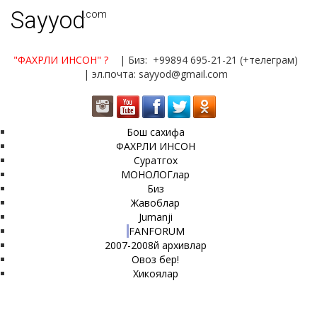
Sayyod
.com
"ФАХРЛИ ИНСОН"
?
| Биз: +99894 695-21-21 (+телеграм)
| эл.почта: sayyod@gmail.com
Бош сахифа
ФАХРЛИ ИНСОН
Суратгох
МОНОЛОГлар
Биз
Жавоблар
Jumanji
FANFORUM
2007-2008й архивлар
Овоз бер!
Хикоялар