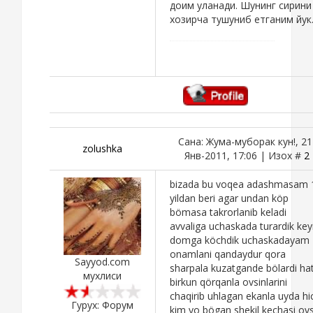
доим уланади. Шунинг сирини
хозирча тушуниб етганим йук
Сана: Жума-муборак кун!, 21
zolushka
Янв-2011, 17:06 | Изох #
2
bizada bu voqea adashmasam 
yildan beri agar undan köp
bömasa takrorlanib keladi
avvaliga uchaskada turardik key
domga köchdik uchaskadayam
onamlani qandaydur qora
Sayyod.com
sharpala kuzatgande bölardi ha
мухлиси
birkun qörqanla ovsinlarini
chaqirib uhlagan ekanla uyda hi
Гурух: Форум
kim yo bögan shekil kechasi ovs