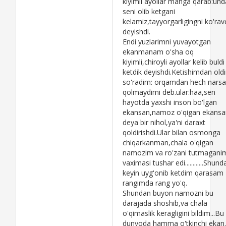
kiyimli ayollar manga qarab:und
seni olib ketgani
kelamiz,tayyorgarligingni ko'rav
deyishdi.
Endi yuzlarimni yuvayotgan
ekanmanam o'sha oq
kiyimli,chiroyli ayollar kelib buldi
ketdik deyishdi.Ketishimdan old
so'radim: orqamdan hech narsa
qolmaydimi deb.ular:haa,sen
hayotda yaxshi inson bo'lgan
ekansan,namoz o'qigan ekansa
deya bir nihol,ya'ni daraxt
qoldirishdi.Ular bilan osmonga
chiqarkanman,chala o'qigan
namozim va ro'zani tutmagani
vaximasi tushar edi............Shund
keyin uyg'onib ketdim qarasam
rangimda rang yo'q.
Shundan buyon namozni bu
darajada shoshib,va chala
o'qimaslik keragligini bildim...Bu
dunyoda hamma o'tkinchi ekan.