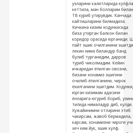
узларини калитларида кулфл
кеттила, ман болларим била
ТВ куриб утирувдик. Канчада
кайтишларини билмадила.
Кичкина кизим ходункисида
биза утирган балкон билан
коридор орасида юрганиди. 
пайт эшик очилганини эшитди
лекин нима биландур банд
булиб турганидим, дарров
туриб чиколмадим. Кейин
ичкаридан ёпилган овозни,
бизани хонамиз эшигини
очилиб-ёпилганини, чирок
ёкилганини эшитдим. Ходунки
юрган кизимам адасини
ёнларига югуриб бориб, узин
тилида нималадур диб, кулди.
Хужайинимни отларини этиб
чакирсам, жавоб бермадила,
карсам, хонамизни чироги учи
хеч ким йук, эшик кулф.