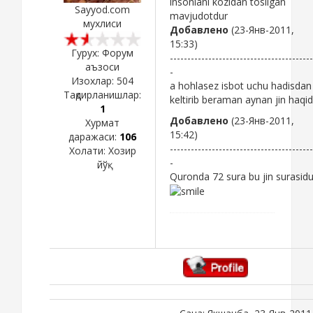
insonlani közidan tösilgan
Sayyod.com
mavjudotdur
мухлиси
Добавлено
(23-Янв-2011,
15:33)
Гурух: Форум
-----------------------------------------
аъзоси
-
Изохлар:
504
a hohlasez isbot uchu hadisdan
Тақдирланишлар:
keltirib beraman aynan jin haqi
1
Добавлено
(23-Янв-2011,
Хурмат
15:42)
даражаси:
106
-----------------------------------------
Холати:
Хозир
-
йўқ
Quronda 72 sura bu jin surasidu