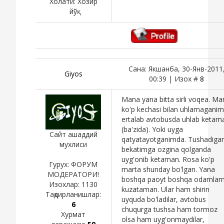
Холати:
Хозир
йўқ
Сана: Якшанба, 30-Янв-2011
Giyos
00:39 | Изох #
8
Mana yana bitta sirli voqea. Ma
ko'p kechasi bilan uhlamagani
ertalab avtobusda uhlab ketam
(ba'zida). Yoki uyga
Сайт ашаддий
qatyatayotganimda. Tushadiga
мухлиси
bekatimga ozgina qolganda
uyg'onib ketaman. Rosa ko'p
Гурух: ФОРУМ
marta shunday bo'lgan. Yana
МОДЕРАТОРИ!
boshqa paoyt boshqa odamlarn
Изохлар:
1130
kuzataman. Ular ham shirin
Тақдирланишлар:
uyquda bo'ladilar, avtobus
6
chuqurga tushsa ham tormoz
Хурмат
olsa ham uyg'onmaydilar,