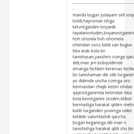
-----------------------------------------
-
manda bugun judayam sirli voq
boldi,hayroman ishga
ketvotgandim boyanib
tayalanvotudim,boyanvotgani
hoh ishonila hoh ishomela
ichimdan ovoz keldi san bugun
bita arab bola bn
tanishasan,yaxshiro ozinga qar
didi,man jim bobqoldimde
emanga hichkim keremas hichk
bn tanishaman dib olib turgani
yo didimde uncha ozimga oro
bermasdan chiqib ketim ishdan
qaytvotganimda ketimdan bita
bola kevotganini sezdim,etibor
bermasliga harakat qildim metr
kutib turgandim yonimga sekin
keldide salomlashdi qancha
bogan keganinga dib man n
tanishishga harakat qildi shu bn