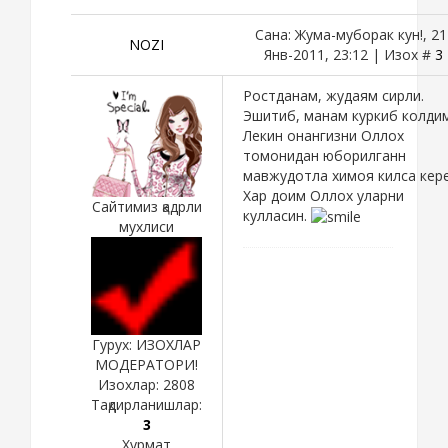
Сана: Жума-муборак кун!, 21
NOZI
Янв-2011, 23:12 | Изох #
3
Ростданам, жудаям сирли.
Эшитиб, манам куркиб колдим
Лекин онангизни Оллох
томонидан юборилганн
мавжудотла химоя килса кере
Хар доим Оллох уларни
Сайтимиз қадрли
кулласин.
мухлиси
Гурух: ИЗОХЛАР
МОДЕРАТОРИ!
Изохлар:
2808
Тақдирланишлар:
3
Хурмат