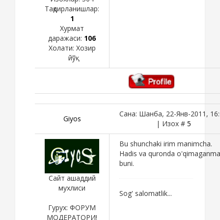
Тақдирланишлар:
1
Хурмат
даражаси:
106
Холати:
Хозир
йўқ
Сана: Шанба, 22-Янв-2011, 16
Giyos
| Изох #
5
Bu shunchaki irim manimcha.
Hadis va quronda o'qimaganm
buni.
Сайт ашаддий
мухлиси
Sog' salomatlik...
Гурух: ФОРУМ
МОДЕРАТОРИ!