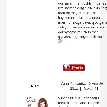
oqimayamman,tushlarimga ras
kirdi nomoz oqigin dib lekin neg
man oqimayaman ozim
hayroman hullas bu sharpala
mani nomozga davat qivotganin
judayam yaxshi bilaman nomoz
oqimyotganim uchun mani
qiynashvotganiniyam bilaman
Сана: Сешанба, 12-Апр-2011
NOZI
23:23 | Изох #
11
Super Girl, сиз шарпалани
намозга чорлавотганини