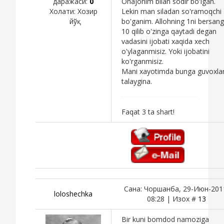
даражаси:
0
Onajonim bilan sodir bo'lgan.
Холати:
Хозир
Lekin man siladan so'ramoqchi
йўқ
bo'ganim. Allohning 1ni bersang
10 qilib o'zinga qaytadi degan
vadasini ijobati xaqida xech
o'ylaganmisiz. Yoki ijobatini
ko'rganmisiz.
Mani xayotimda bunga guvoxla
talaygina.
Faqat 3 ta shart!
Сана: Чоршанба, 29-Июн-201
loloshechka
08:28 | Изох #
13
Bir kuni bomdod namoziga