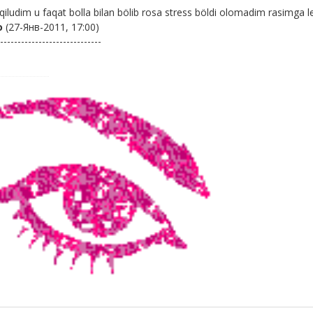
qiludim u faqat bolla bilan bölib rosa stress böldi olomadim rasimga lek
о
(27-Янв-2011, 17:00)
-----------------------------