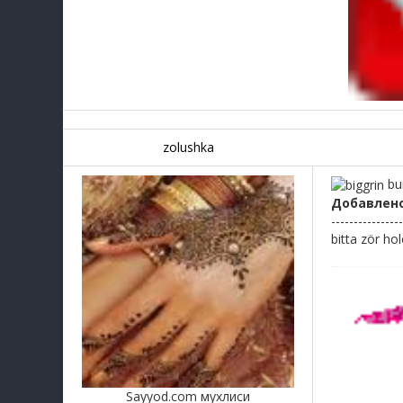
zolushka
bun
Добавлен
----------------
bitta zör ho
Sayyod.com мухлиси