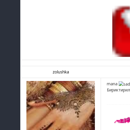
zolushka
mana
Бириктири