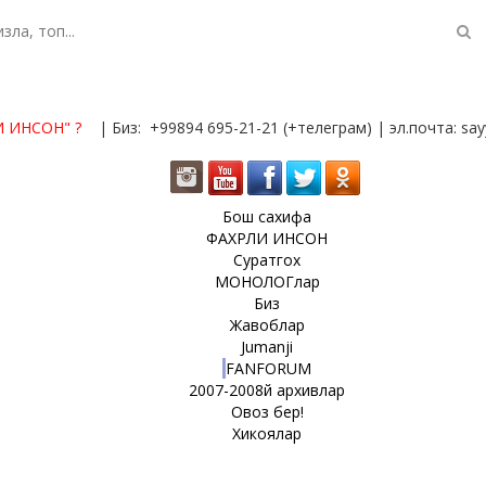
И ИНСОН"
?
| Биз: +99894 695-21-21 (+телеграм) | эл.почта: s
Бош сахифа
ФАХРЛИ ИНСОН
Суратгох
МОНОЛОГлар
Биз
Жавоблар
Jumanji
FANFORUM
2007-2008й архивлар
Овоз бер!
Хикоялар