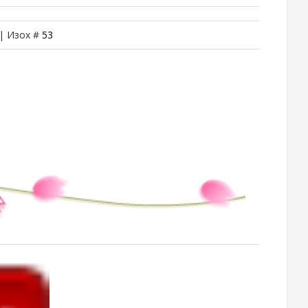
 | Изох #
53