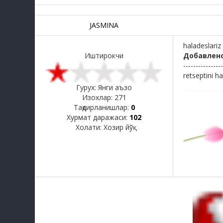
JASMINA
haladeslariz
Иштирокчи
Добавлен
----------------
retseptini h
Гурух: Янги аъзо
Изохлар:
271
Тақдирланишлар:
0
Хурмат даражаси:
102
Холати:
Хозир йўқ