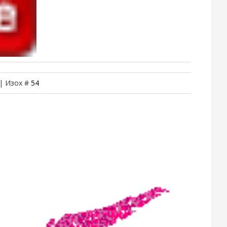
 | Изох #
54