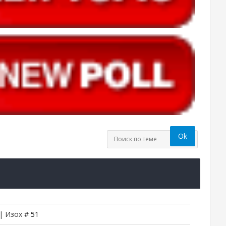
 | Изох #
51