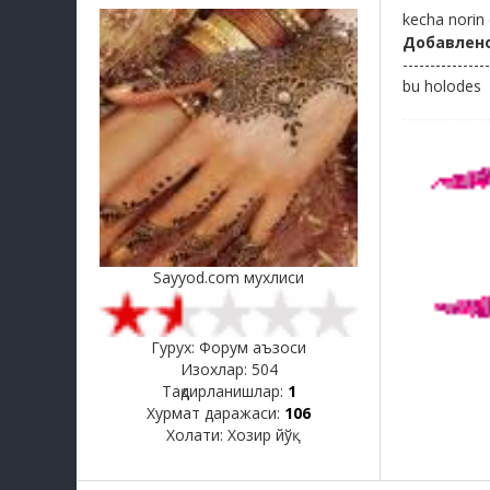
kecha norin 
Добавлен
----------------
bu holodes
Sayyod.com мухлиси
Гурух: Форум аъзоси
Изохлар:
504
Тақдирланишлар:
1
Хурмат даражаси:
106
Холати:
Хозир йўқ