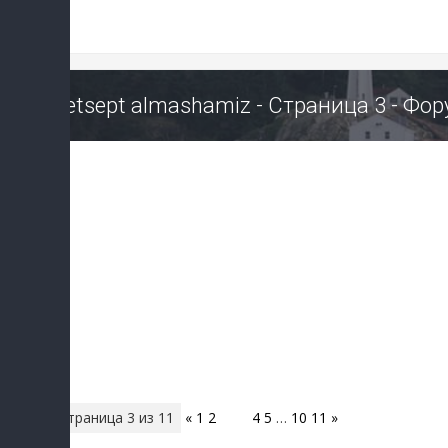
Retsept almashamiz - Страница 3 - Фо
Страница
3
из
11
«
1
2
3
4
5
…
10
11
»