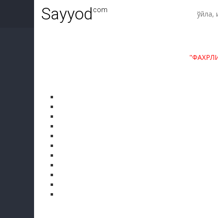
Sayyod
.com
"ФАХРЛ