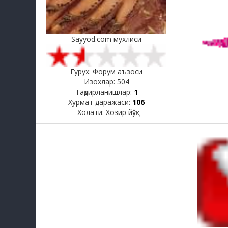
Sayyod.com мухлиси
Гурух: Форум аъзоси
Изохлар:
504
Тақдирланишлар:
1
Хурмат даражаси:
106
Холати:
Хозир йўқ