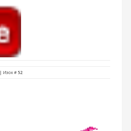
 | Изох #
52