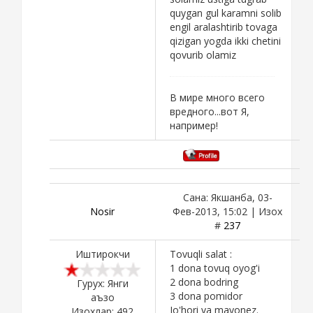
quygan gul karamni solib
engil aralashtirib tovaga
qizigan yogda ikki chetini
qovurib olamiz
В мире много всего
вредного...вот Я,
например!
Сана: Якшанба, 03-
Nosir
Фев-2013, 15:02 | Изох
#
237
Иштирокчи
Tovuqli salat :
1 dona tovuq oyog'i
2 dona bodring
Гурух: Янги
3 dona pomidor
аъзо
Jo'hori va mayonez.
Изохлар:
492