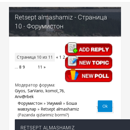
Retsept almashamiz - Страница
10 - Форумистон
Страница
10
из
11
«
1
2
…
8
9
10
11
»
Модератор форума:
Giyos
,
SarVario
,
komol_76
,
Anv@rbek
Форумистон
»
Умумий
»
Бошқа
мавзулар
»
Retsept almashamiz
(Pazanda qizlarimiz bormi?)
RETSEPT ALMASHAMIZ