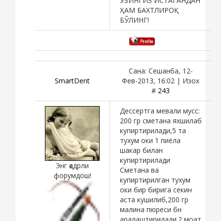
ЎЗИНГИЗ ИСТАГАНДАН
ҲАМ БАХТЛИРОҚ
БЎЛИНГ!
Сана: Сешанба, 12-
SmartDent
Фев-2013, 16:02 | Изох
#
243
Дессертга мевали мусс:
200 гр сметана яхшилаб
купиртирилади,5 та
тухум оки 1 пиёла
шакар билан
купиртирилади
Энг қадрли
Сметана ва
форумдош!
купиртирилган тухум
оки бир бирига секин
аста кушилиб,200 гр
малина пюреси бн
аралаштирилади.2 моат