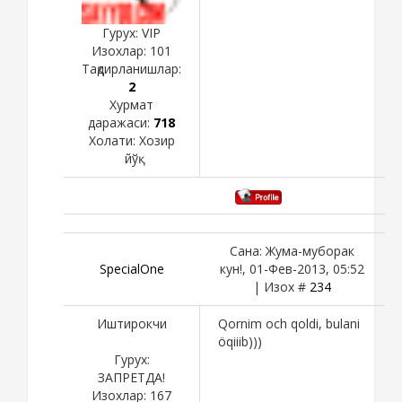
Гурух: VIP
Изохлар:
101
Тақдирланишлар:
2
Хурмат
даражаси:
718
Холати:
Хозир
йўқ
Сана: Жума-муборак
SpecialOne
кун!, 01-Фев-2013, 05:52
| Изох #
234
Иштирокчи
Qornim och qoldi, bulani
öqiiib)))
Гурух:
ЗАПРЕТДА!
Изохлар:
167