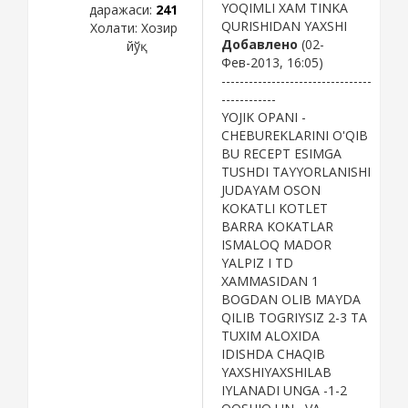
YOQIMLI XAM TINKA
даражаси:
241
QURISHIDAN YAXSHI
Холати:
Хозир
Добавлено
(02-
йўқ
Фев-2013, 16:05)
---------------------------------
------------
YOJIK OPANI -
CHEBUREKLARINI O'QIB
BU RECEPT ESIMGA
TUSHDI TAYYORLANISHI
JUDAYAM OSON
KOKATLI KOTLET
BARRA KOKATLAR
ISMALOQ MADOR
YALPIZ I TD
XAMMASIDAN 1
BOGDAN OLIB MAYDA
QILIB TOGRIYSIZ 2-3 TA
TUXIM ALOXIDA
IDISHDA CHAQIB
YAXSHIYAXSHILAB
IYLANADI UNGA -1-2