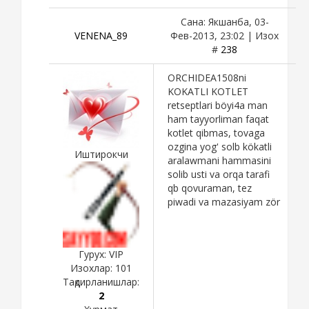
Сана: Якшанба, 03-
VENENA_89
Фев-2013, 23:02 | Изох
#
238
ORCHIDEA1508ni
KOKATLI KOTLET
retseptlari böyi4a man
ham tayyorliman faqat
kotlet qibmas, tovaga
ozgina yog' solb kökatli
Иштирокчи
aralawmani hammasini
solib usti va orqa tarafi
qb qovuraman, tez
piwadi va mazasiyam zör
Гурух: VIP
Изохлар:
101
Тақдирланишлар:
2