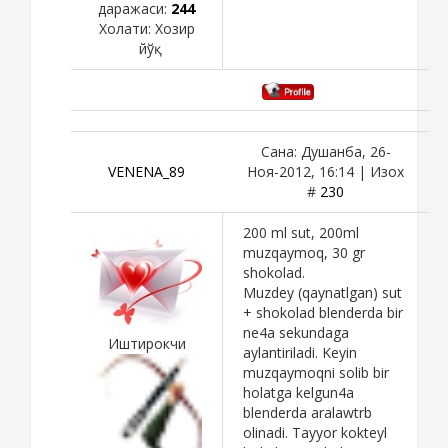
даражаси:
244
Холати:
Хозир
йўқ
Сана: Душанба, 26-
VENENA_89
Ноя-2012, 16:14 | Изох
#
230
200 ml sut, 200ml
muzqaymoq, 30 gr
shokolad.
Muzdey (qaynatlgan) sut
+ shokolad blenderda bir
ne4a sekundaga
Иштирокчи
aylantiriladi. Keyin
muzqaymoqni solib bir
holatga kelgun4a
blenderda aralawtrb
olinadi. Tayyor kokteyl