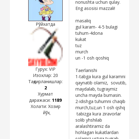
nonushta uchun qulay.
Eng asosisi mazzali!
masaliq
Рўйхатда
gul karam- 4-5 bulagi
tuhum-4dona
kukat
tuz
murch
un -1 osh qoshiq
Гурух: VIP
Taerlanishi
Изохлар:
20
1-tabga kura gul karamni
Тақдирланишлар:
qaynatib olamiz, sovutib,
2
maydalab, tugraymiz
Хурмат
uncha mayda bumasin.
даражаси:
1189
2-idishga tuhumni chaqib
Холати:
Хозир
murch,tuz,un 1 osh qshq
йўқ
tabizga kura ziravorlar
solib yhshilab
aralashtiramiz da
hohlagan kukatlardan
solamiz ustiga tugrab