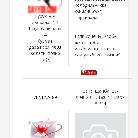
холодильникка
куйилиб,сунг
Гурух: VIP
тортилади.
Изохлар:
211
Тақдирланишлар:
4
Если хочешь, чтобы
Хурмат
жизнь тебе
даражаси:
1093
улыбнулась,сначала
Холати:
Хозир
сам улыбнись жизни:)
йўқ
Сана: Шанба, 23-
VENENA_89
Фев-2013, 18:07 | Изох
#
244