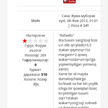
Сана: Жума-муборак
Shohi
кун!, 08-Фев-2013, 01:01
| Изох #
241
Иштирокчи
"Rafaello"
6ta tuxum sarig'i(oqi bize
u.n olib qo'yiladi)+0,5
Гурух: Форум
stakan qaymoq+1ta
аъзоси
margarin+2 qowiq
Изохлар:
269
wakar+soda+un=qo'lga
Тақдирланишлар:
yopiwmiydigan yumwoq
0
xamir)
Хурмат
Xamir bir xil mayda
даражаси:
510
dumaloqchalarga
Холати:
Хозир
bo'linadi va har biri yoyilib
йўқ
ichiga bir qowiqdan bize(
ko'pirtirilgan tuxum
oqi+1stakan
wakar+yong'oq) solinadi
va dumaloq waklda