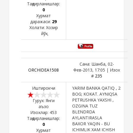
Тақдирланишлар:
0
Хурмат
даражаси:
29
Холати:
Хозир
йўқ
Сана: Шанба, 02-
ORCHIDEA1508
Фев-2013, 17:05 | Изох
#
235
Иштирокчи
YARIM BANKA QATIQ , 2
BOG; KOKAT. AYNIQSA
PETRUSHKA YAXSHI ,
Гурух: Янги
OZGINA TUZ
аъзо
BLENDRDA
Изохлар:
453
AYLANTIRASLA
Тақдирланишлар:
BAXOR YAQIN - BU
0
ICHIMLIK XAM ICHISH
Хурмат