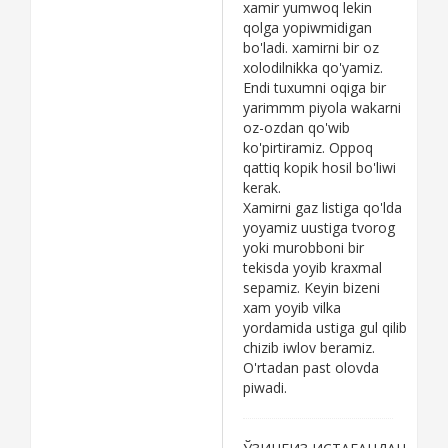
xamir yumwoq lekin
qolga yopiwmidigan
bo'ladi. xamirni bir oz
xolodilnikka qo'yamiz.
Endi tuxumni oqiga bir
yarimmm piyola wakarni
oz-ozdan qo'wib
ko'pirtiramiz. Oppoq
qattiq kopik hosil bo'liwi
kerak.
Xamirni gaz listiga qo'lda
yoyamiz uustiga tvorog
yoki murobboni bir
tekisda yoyib kraxmal
sepamiz. Keyin bizeni
xam yoyib vilka
yordamida ustiga gul qilib
chizib iwlov beramiz.
O'rtadan past olovda
piwadi.