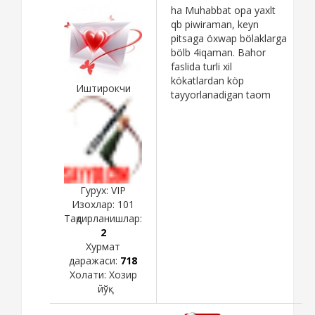
ha Muhabbat opa yaxlt
qb piwiraman, keyn
pitsaga öxwap bölaklarga
bölb 4iqaman. Bahor
faslida turli xil
kökatlardan köp
Иштирокчи
tayyorlanadigan taom
Гурух: VIP
Изохлар:
101
Тақдирланишлар:
2
Хурмат
даражаси:
718
Холати:
Хозир
йўқ