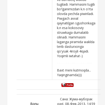
tugiladi. Hammasini tugib
bo'lganimizdan k.n o'rta
olovda pechda piwiriladi.
Piwgach avval
qaynatilgan sgushonkaga
k.n esa kokosoviy
struwkaga dumalatib
olinadi. Hammasini
laganga piramida waklda
terib dasturxonga
qo'ysak 4iroyli 4iqadi.
Yoqimli iwtaha!:-)
Baxt meni kutmoqda...
Yaqinginamda)))
Сана: Жума-муборак
Bоnu
кун!, 08-Фев-2013, 14:59