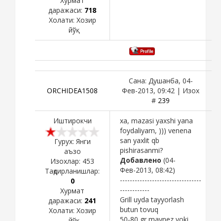
Хурмат
даражаси:
718
Холати:
Хозир
йўқ
Сана: Душанба, 04-
ORCHIDEA1508
Фев-2013, 09:42 | Изох
#
239
Иштирокчи
xa, mazasi yaxshi yana
foydaliyam, ))) venena
san yaxlit qb
Гурух: Янги
pishirasanmi?
аъзо
Добавлено
(04-
Изохлар:
453
Фев-2013, 08:42)
Тақдирланишлар:
---------------------------------
0
------------
Хурмат
Grill uyda tayyorlash
даражаси:
241
butun tovuq
Холати:
Хозир
50-80 gr maynez yoki
йўқ