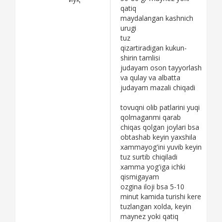
qatiq
maydalangan kashnich
urugi
tuz
qizartiradigan kukun-
shirin tamlisi
judayam oson tayyorlash
va qulay va albatta
judayam mazali chiqadi
tovuqni olib patlarini yuqi
qolmaganmi qarab
chiqas qolgan joylari bsa
obtashab keyin yaxshila
xammayog'ini yuvib keyin
tuz surtib chiqiladi
xamma yog'iga ichki
qismigayam
ozgina iloji bsa 5-10
minut kamida turishi kere
tuzlangan xolda, keyin
maynez yoki qatiq