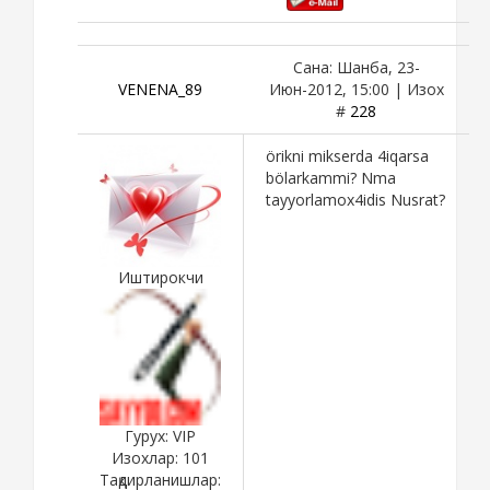
Сана: Шанба, 23-
VENENA_89
Июн-2012, 15:00 | Изох
#
228
örikni mikserda 4iqarsa
bölarkammi? Nma
tayyorlamox4idis Nusrat?
Иштирокчи
Гурух: VIP
Изохлар:
101
Тақдирланишлар: