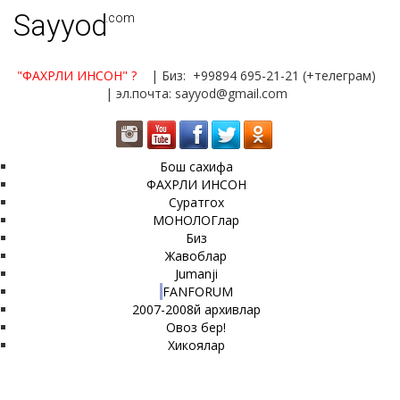
Sayyod
.com
"ФАХРЛИ ИНСОН"
?
| Биз: +99894 695-21-21 (+телеграм)
| эл.почта: sayyod@gmail.com
Бош сахифа
ФАХРЛИ ИНСОН
Суратгох
МОНОЛОГлар
Биз
Жавоблар
Jumanji
FANFORUM
2007-2008й архивлар
Овоз бер!
Хикоялар