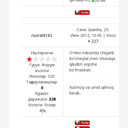
bo'ladi.
Сана: Шанба, 23-
nusrat8182
Июн-2012, 10:45 | Изох
#
227
Иштирокчи
O'rikni mikserda chiqarib
ko'rmeylar,men shunaqa
qiludim vopshe
Гурух: Форум
bo'lmaskan.
аъзоси
Изохлар:
320
Тақдирланишлар:
Kutmoq va umid qilmoq
0
kerak...
Хурмат
даражаси:
328
Холати:
Хозир
йўқ