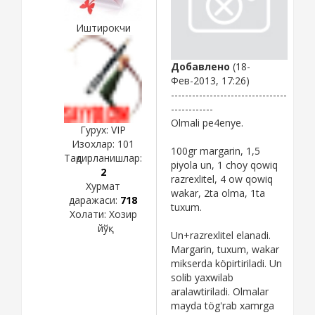
Иштирокчи
Добавлено
(18-
Фев-2013, 17:26)
---------------------------------
------------
Olmali pe4enye.
Гурух: VIP
Изохлар:
101
100gr margarin, 1,5
Тақдирланишлар:
piyola un, 1 choy qowiq
2
razrexlitel, 4 ow qowiq
Хурмат
wakar, 2ta olma, 1ta
даражаси:
718
tuxum.
Холати:
Хозир
йўқ
Un+razrexlitel elanadi.
Margarin, tuxum, wakar
mikserda köpirtiriladi. Un
solib yaxwilab
aralawtiriladi. Olmalar
mayda tög'rab xamrga