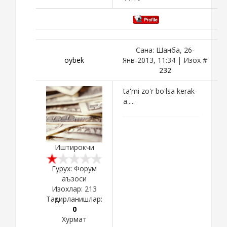
Сана: Шанба, 26-
oybek
Янв-2013, 11:34 | Изох #
232
ta'mi zo'r bo'lsa kerak-
a.....
Иштирокчи
Гурух: Форум
аъзоси
Изохлар:
213
Тақдирланишлар:
0
Хурмат