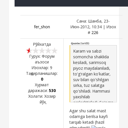
Сана: Шанба, 23-
fer_shon
Июн-2012, 10:34 | Изох
#
226
Рўйхатда
Quote
(
bek88
)
Karam va sabzi
Гурух: Форум
somoncha shaklida
аъзоси
kesiladi, sarimsoq
Изохлар:
9
piyoz maydalaniladi,
Тақдирланишлар:
to'g'ralgan ko'katlar,
0
suv bilan qo'shilgan
Хурмат
sirka, tuz salatga
даражаси:
530
qo'shiladi. Hammasi
Холати:
Хозир
yaxshilab
йўқ
aralashtiriladi. So'ngra
ustiga og'irroq narsa
Agar shu salat mast
qo'yib bostirib
odamga berilsa kayfi
qo'yamiz. Bir ozdan
tarqab ketadi (hazil
keyin salat tayor
qilmadim!!!)