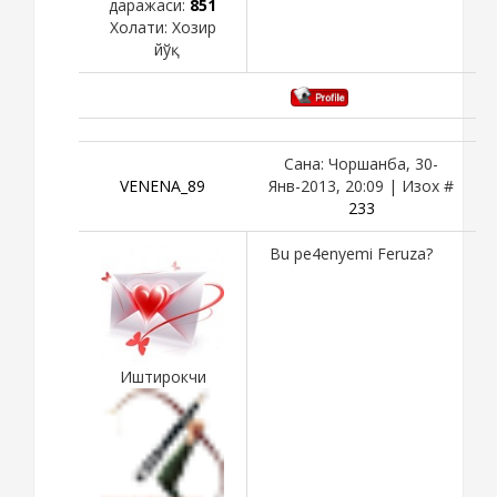
даражаси:
851
Холати:
Хозир
йўқ
Сана: Чоршанба, 30-
VENENA_89
Янв-2013, 20:09 | Изох #
233
Bu pe4enyemi Feruza?
Иштирокчи