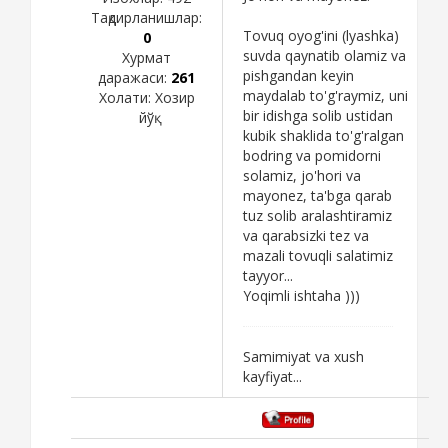
Тақдирланишлар:
Tovuq oyog'ini (lyashka)
0
suvda qaynatib olamiz va
Хурмат
pishgandan keyin
даражаси:
261
maydalab to'g'raymiz, uni
Холати:
Хозир
bir idishga solib ustidan
йўқ
kubik shaklida to'g'ralgan
bodring va pomidorni
solamiz, jo'hori va
mayonez, ta'bga qarab
tuz solib aralashtiramiz
va qarabsizki tez va
mazali tovuqli salatimiz
tayyor...
Yoqimli ishtaha )))
Samimiyat va xush
kayfiyat...