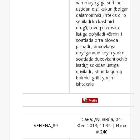
xammayog'iga surtiladi,
ustidan qizil kukun (bolgar
qalampiriniki ) 1tekis qilib
sepiladi kn kashnich
urug'i, tovuq duxovka
listiga qo'yiladi 45min 1
soatlada orta olovda
pishadi , duxovkaga
qoyilgandan keyin yarim
soatlada duxovkani ochib
listdigi sokidan ustiga
quyiladi , shunda quruq
bolmidi grill . yoqimli
ishtaxala
Сана: Душанба, 04-
VENENA_89
Фев-2013, 11:34 | Изох
#
240