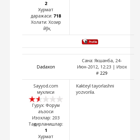
2
Хурмат
даражаси:
718
Холати:
Хозир
йўқ
Сана: Якшанба, 24-
Dadaxon
Июн-2012, 12:23 | Изох
#
229
Sayyod.com
Kakteyl tayorlashni
мухлиси
yozvorila.
Гурух: Форум
аъзоси
Изохлар:
203
Тақдирланишлар:
1
Хурмат