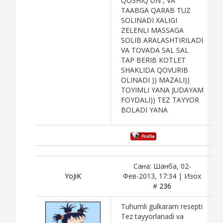
QOSHIQ UN , VA
TAABGA QARAB TUZ
SOLINADI XALIGI
ZELENLI MASSAGA
SOLIB ARALASHTIRILADI
VA TOVADA SAL SAL
TAP BERIB KOTLET
SHAKLIDA QOVURIB
OLINADI )) MAZALI))
TOYIMLI YANA JUDAYAM
FOYDALI)) TEZ TAYYOR
BOLADI YANA
Сана: Шанба, 02-
YoJiK
Фев-2013, 17:34 | Изох
#
236
Tuhumli gulkaram resepti
Tez tayyorlanadi va