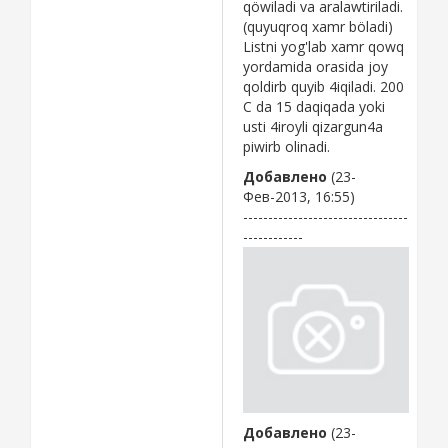
qöwiladi va aralawtiriladi.
(quyuqroq xamr böladi)
Listni yog'lab xamr qowq
yordamida orasida joy
qoldirb quyib 4iqiladi. 200
C da 15 daqiqada yoki
usti 4iroyli qizargun4a
piwirb olinadi.
Добавлено
(23-
Фев-2013, 16:55)
---------------------------------
------------
Добавлено
(23-