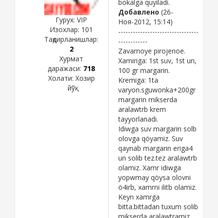
bokalga quyiladi.
Добавлено
(26-
Гурух: VIP
Ноя-2012, 15:14)
Изохлар:
101
---------------------------------
Тақдирланишлар:
------------
2
Zavarnoye pirojenoe.
Хурмат
Xamiriga: 1st suv, 1st un,
даражаси:
718
100 gr margarin.
Холати:
Хозир
Kremiga: 1ta
йўқ
varyon.sguwonka+200gr
margarin mikserda
aralawtrb krem
tayyorlanadi.
Idiwga suv margarin solb
olovga qöyamiz. Suv
qaynab margarin eriga4
un solib tez.tez aralawtrb
olamiz. Xamr idiwga
yopwmay qöysa olovni
ö4irb, xamrni ilitb olamiz.
Keyn xamrga
bitta.bittadan tuxum solib
mikserda aralawtramiz