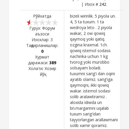
| Изох #
242
Рўйхатда
bizeli wirinlik. 5 piyola un.
4, 5 ta tuxum. 1 ta
wedroya leto . 2 piyola
Гурух: Форум
wakar, 2 ow qowiq
аъзоси
qaymoq yoki qatiq.
Изохлар:
3
ozgina kraxmal. 1ch.
Тақдирланишлар:
qowiq istemol sodasii.
0
nachinka uchun 1 kg
Хурмат
tvorog yoki murobbo
даражаси:
389
solsayam boladi.
Холати:
Хозир
tuxumni sarig'i dan oqini
йўқ
ajratib olamiz. sarig'iga
qaymoqni, ikki qowiq
wakar. istemol sodasi
solib aralawtiramiz .
aloxida idiwda un
bn.margarinni uqalab
tuxum sarig'idan
tayyorlangan arallawmani
solib xamir qoramiz.