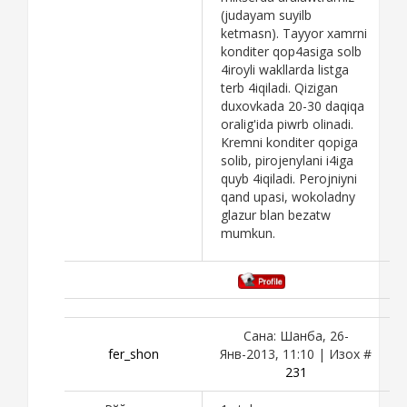
(judayam suyilb
ketmasn). Tayyor xamrni
konditer qop4asiga solb
4iroyli wakllarda listga
terb 4iqiladi. Qizigan
duxovkada 20-30 daqiqa
oralig'ida piwrb olinadi.
Kremni konditer qopiga
solib, pirojenylani i4iga
quyb 4iqiladi. Perojniyni
qand upasi, wokoladny
glazur blan bezatw
mumkun.
Сана: Шанба, 26-
fer_shon
Янв-2013, 11:10 | Изох #
231