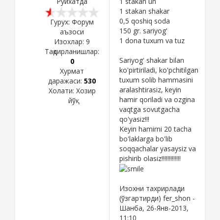
Рўйхатда
1 stakan un
1 stakan shakar
0,5 qoshiq soda
Гурух: Форум
150 gr. sariyog'
аъзоси
1 dona tuxum va tuz
Изохлар:
9
Тақдирланишлар:
Sariyog' shakar bilan
0
ko'pirtiriladi, ko'pchitilgan
Хурмат
tuxum solib hammasini
даражаси:
530
aralashtirasiz, keyin
Холати:
Хозир
hamir qoriladi va ozgina
йўқ
vaqtga sovutgacha
qo'yasiz!!!
Keyin hamirni 20 tacha
bo'laklarga bo'lib
soqqachalar yasaysiz va
pishirib olasiz!!!!!!!!!!!!!
Изохни тахрирлади
(ўзгартирди)
fer_shon
-
Шанба, 26-Янв-2013,
11:10