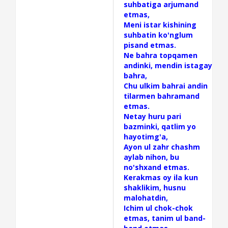
suhbatiga arjumand
etmas,
Meni istar kishining
suhbatin ko'nglum
pisand etmas.
Ne bahra topqamen
andinki, mendin istagay
bahra,
Chu ulkim bahrai andin
tilarmen bahramand
etmas.
Netay huru pari
bazminki, qatlim yo
hayotimg'a,
Ayon ul zahr chashm
aylab nihon, bu
no'shxand etmas.
Kerakmas oy ila kun
shaklikim, husnu
malohatdin,
Ichim ul chok-chok
etmas, tanim ul band-