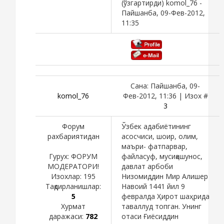
(ўзгартирди)
komol_76
-
Пайшанба, 09-Фев-2012,
11:35
Сана: Пайшанба, 09-
komol_76
Фев-2012, 11:36 | Изох #
3
Форум
Ўзбек адабиётининг
рахбариятидан
асосчиси, шоир, олим,
маъри- фатпарвар,
Гурух: ФОРУМ
файласуф, мусиқашунос,
МОДЕРАТОРИ!
давлат арбоби
Изохлар:
195
Низомиддин Мир Алишер
Тақдирланишлар:
Навоий 1441 йил 9
5
февралда Ҳирот шаҳрида
Хурмат
таваллуд топган. Унинг
даражаси:
782
отаси Ғиёсиддин