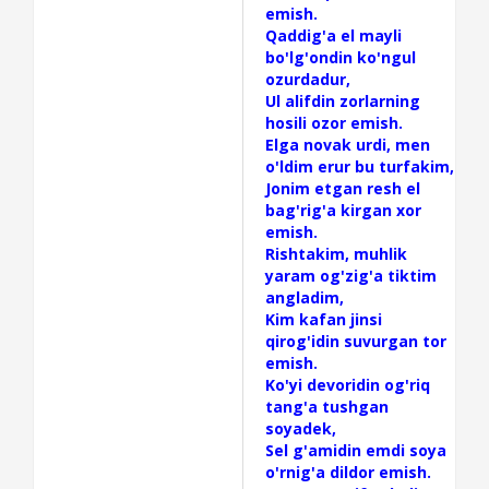
emish.
Qaddig'a el mayli
bo'lg'ondin ko'ngul
ozurdadur,
Ul alifdin zorlarning
hosili ozor emish.
Elga novak urdi, men
o'ldim erur bu turfakim,
Jonim etgan resh el
bag'rig'a kirgan xor
emish.
Rishtakim, muhlik
yaram og'zig'a tiktim
angladim,
Kim kafan jinsi
qirog'idin suvurgan tor
emish.
Ko'yi devoridin og'riq
tang'a tushgan
soyadek,
Sel g'amidin emdi soya
o'rnig'a dildor emish.