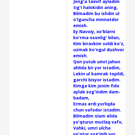
Jong'a taxvif ayladim
tig'i halokidin aning,
Bilmadim bu ishdin ul
o'lguncha minnatdor
emish.
Ey Navoiy, xo'blarni
ko'rma osonlig' bilan,
Kim biravkim soldi ko'z,
uzmak ko'ngul dushvor
emish.
Qon yutub umri jahon
ahlida bir yor istadim,
Lekin ul kamrak topildi,
garchi bisyor istadim.
Kimga kim jonim fido
aylab sog'indim dam-
badam,
Ermas erdi yorliqda
chun vafodor istadim.
Bilmadim olam elida
yo'qturur mutlaq vafo,
Vahki, umri ulcha
yo'qtur sog'inib yor