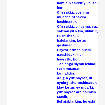
ham o`n sakkiz yil husni
bor,
O`n sakkiz yoshina
muncha fitnakim
boshinadur.
O`n sakkiz yil dema, yuz
sakson yil o`lsa, uldurur,
Husn shohi, ul
balolarkim, ko`zu
qoshinadur.
Hayrat etmon husni
naqshidaki, har
hayratki, bor,
Tan anga siymu ichina
tosh muzmar
ko`nglidin,
Aqlg`a yuz hayrat, ul
oyning ichu toshinadur.
May ketur, ey mug`ki,
yuz hayrat aro qolmish
Masih,
Bul ajablarkim, bu eski