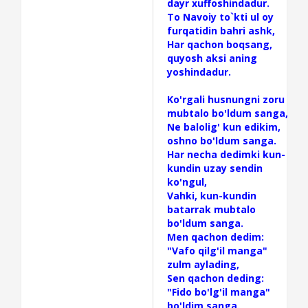
dayr xuffoshindadur.
To Navoiy to`kti ul oy
furqatidin bahri ashk,
Har qachon boqsang,
quyosh aksi aning
yoshindadur.
Ko'rgali husnungni zoru
mubtalo bo'ldum sanga,
Ne balolig' kun edikim,
oshno bo'ldum sanga.
Har necha dedimki kun-
kundin uzay sendin
ko'ngul,
Vahki, kun-kundin
batarrak mubtalo
bo'ldum sanga.
Men qachon dedim:
"Vafo qilg'il manga"
zulm aylading,
Sen qachon deding:
"Fido bo'lg'il manga"
bo'ldim sanga.