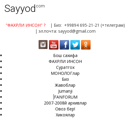
Sayyod
.com
"ФАХРЛИ ИНСОН"
?
| Биз: +99894 695-21-21 (+телеграм)
| эл.почта: sayyod@gmail.com
Бош сахифа
ФАХРЛИ ИНСОН
Суратгох
МОНОЛОГлар
Биз
Жавоблар
Jumanji
FANFORUM
2007-2008й архивлар
Овоз бер!
Хикоялар