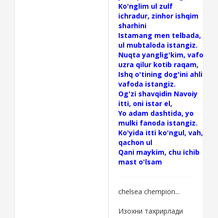
Ko'nglim ul zulf
ichradur, zinhor ishqim
sharhini
Istamang men telbada,
ul mubtaloda istangiz.
Nuqta yanglig'kim, vafo
uzra qilur kotib raqam,
Ishq o'tining dog'ini ahli
vafoda istangiz.
Og'zi shavqidin Navoiy
itti, oni istar el,
Yo adam dashtida, yo
mulki fanoda istangiz.
Ko'yida itti ko'ngul, vah,
qachon ul
Qani maykim, chu ichib
mast o'lsam
chelsea chempion...
Изохни тахрирлади