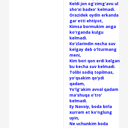
Keldi jon og'zimg'avu ul
sho'xi badxo' kelmadi.
Orazidek oydin erkanda
gar etti ehtiyot,
Kimsa bormukim anga
ko'rganda kulgu
kelmadi.
Ko'zlarindin necha suv
kelgay deb o'lturmang
meni,
Kim bori qon erdi kelgan
bu kecha suv kelmadi.
Tolibi sodiq topilmas,
yo'qsakim qo'ydi
qadam,
Yo'lg'akim avval qadam
ma'shuqa o'tro'
kelmadi.
Ey Navoiy, boda birla
xurram et ko'nglung
uyin,
Ne uchunkim boda