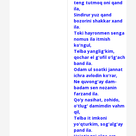
teng tutmoq oni qand
ila,
Sindirur yuz qand
bozorini shakkar xand
ila.
Toki hayronmen senga
nomus ila itmish
ko'ngul,
Telba yanglig'kim,
qochar el g'ofil o'lg'ach
band ila.
Odam ul soatki jannat
ichra avlodin ko'rar,
Ne quvong'ay dam-
badam sen nozanin
farzand ila.
Qo'y nasihat, zohido,
o'tlug' damimdin vahm
qil,
Telba it imkoni
yo'qturkim, sog'alg'ay
pand ila.