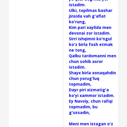
istadim.
Ulki, topilmas bashar
jinsida vah g'aflat
ko'rung,
Kim pari xaylida men
devonai zor istadim.
Sirri ishqimni ko'ngul
ko'z birla fosh etmak
ne tong,
Qalbu tardomanni men
chun sohib asror
istadim.
Shayx birla xonaqahdin
chun yorug'luq
topmadim,
Dayr piri xizmatig'a
ko'yi xammor istadim.
Ey Navoiy, chun rafiqi
topmadim, bu
g'ussadin,
Meni men istagan o'z