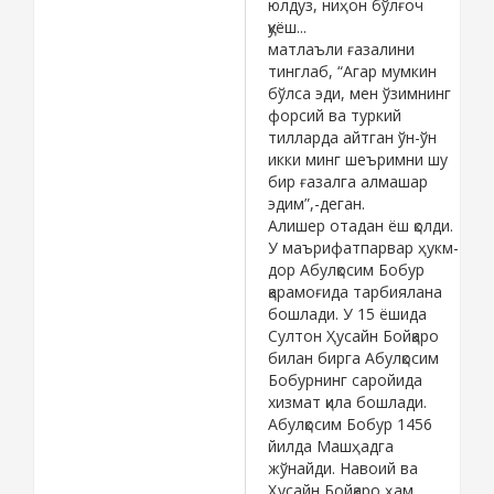
юлдуз, ниҳон бўлғоч
қуёш...
матлаъли ғазалини
тинглаб, “Агар мумкин
бўлса эди, мен ўзимнинг
форсий ва туркий
тилларда айтган ўн-ўн
икки минг шеъримни шу
бир ғазалга алмашар
эдим”,-деган.
Алишер отадан ёш қолди.
У маърифатпарвар ҳукм-
дор Абулқосим Бобур
қарамоғида тарбиялана
бошлади. У 15 ёшида
Султон Ҳусайн Бойқаро
билан бирга Абулқосим
Бобурнинг саройида
хизмат қила бошлади.
Абулқосим Бобур 1456
йилда Машҳадга
жўнайди. Навоий ва
Ҳусайн Бойқаро ҳам