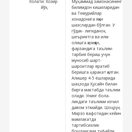
Холати:
Хозир
Муҳаммад замонасининг
йўқ
билимдон кишиларидан
ва Темурийлар
хонадонига яқин
шахслардан бўлган. У
гўдак- лигиданоқ
шеъриятга ва илм
олишга қизиққан,
фарзандига таълим-
тарбия бериш учун
муносиб шарт-
шароитлар яратиб
беришга ҳаракат қилган.
Алишер 4-5 ёшларида
шаҳзода Ҳусайн билан
бирга мактабда таълим
олади. Унинг бола-
ликдаги таълими изчил
давом этмайди. Шоҳруҳ
Мирзо вафотидан кейин
мамлакатда
тартибсизлик
бошлангани туфайли