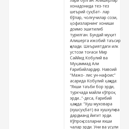
лари бўлган. Алишерлар
хонадонида тез-тез
шеърий суҳбат- лар
бўлар, чолғучилар сози,
ҳофизларнинг хониши
доимо эшитилиб
турилган. Бундай муҳит
Алишерга ижобий таъсир
қилади. Шеъриятдаги илк
устози тоғаси Мир
Саййид Кобулий ва
Муҳаммад Али
Ғарибийлардир. Навоий
“Мажо- лис ун-нафоис”
асарида Кобулий ҳақида:
“Яхши таъби бор эрди,
туркчада майли кўпроқ
эрди...”-деса, Ғарибий
ҳақида: “Хуш муховара
(хушсуҳбат) ва хушхулқ ва
дардманд йигит эрди.
Кўпроқ созларни яхши
чалар эрди. Уни ва усули