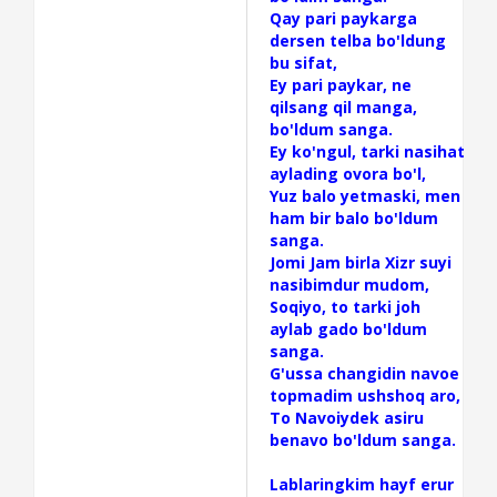
Qay pari paykarga
dersen telba bo'ldung
bu sifat,
Ey pari paykar, ne
qilsang qil manga,
bo'ldum sanga.
Ey ko'ngul, tarki nasihat
aylading ovora bo'l,
Yuz balo yetmaski, men
ham bir balo bo'ldum
sanga.
Jomi Jam birla Xizr suyi
nasibimdur mudom,
Soqiyo, to tarki joh
aylab gado bo'ldum
sanga.
G'ussa changidin navoe
topmadim ushshoq aro,
To Navoiydek asiru
benavo bo'ldum sanga.
Lablaringkim hayf erur