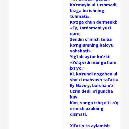
Ko’rmayin ul tushmadi
bizga bu ishning
tuhmati».
Ko’zga chun dermenki:
«Ey, tardomani yuzi
qaro,
Sendin o’lmish telba
ko’nglumning baloyu
vahshati».
Yig’lab aytur ko’zki:
«Yo’q erdi manga ham
ixtiyor
Ki, ko’rundi nogahon ul
sho’xi mahvash tal’ati».
Ey Navoiy, barcha o’z
uzrin dedi, o’lguncha
kuy
Kim, sanga ishq o’ti-o’q
ermish azalning
qismati.
Xil’atin to aylamish