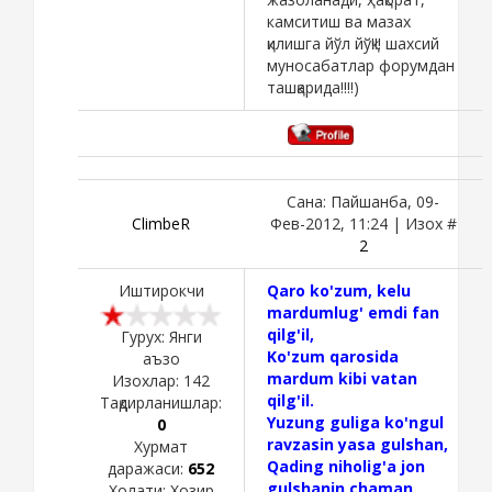
камситиш ва мазах
қилишга йўл йўқ!!! шахсий
муносабатлар форумдан
ташқарида!!!!)
Сана: Пайшанба, 09-
ClimbeR
Фев-2012, 11:24 | Изох #
2
Иштирокчи
Qaro ko'zum, kelu
mardumlug' emdi fan
qilg'il,
Гурух: Янги
Ko'zum qarosida
аъзо
mardum kibi vatan
Изохлар:
142
qilg'il.
Тақдирланишлар:
Yuzung guliga ko'ngul
0
ravzasin yasa gulshan,
Хурмат
Qading niholig'a jon
даражаси:
652
gulshanin chaman
Холати:
Хозир