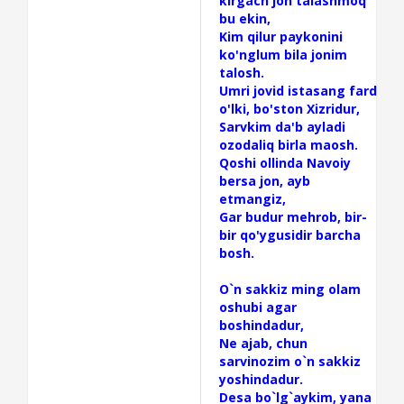
kirgach jon talashmoq
bu ekin,
Kim qilur paykonini
ko'nglum bila jonim
talosh.
Umri jovid istasang fard
o'lki, bo'ston Xizridur,
Sarvkim da'b ayladi
ozodaliq birla maosh.
Qoshi ollinda Navoiy
bersa jon, ayb
etmangiz,
Gar budur mehrob, bir-
bir qo'ygusidir barcha
bosh.
O`n sakkiz ming olam
oshubi agar
boshindadur,
Ne ajab, chun
sarvinozim o`n sakkiz
yoshindadur.
Desa bo`lg`aykim, yana