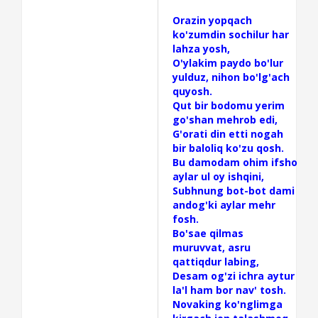
Orazin yopqach
ko'zumdin sochilur har
lahza yosh,
O'ylakim paydo bo'lur
yulduz, nihon bo'lg'ach
quyosh.
Qut bir bodomu yerim
go'shan mehrob edi,
G'orati din etti nogah
bir baloliq ko'zu qosh.
Bu damodam ohim ifsho
aylar ul oy ishqini,
Subhnung bot-bot dami
andog'ki aylar mehr
fosh.
Bo'sae qilmas
muruvvat, asru
qattiqdur labing,
Desam og'zi ichra aytur
la'l ham bor nav' tosh.
Novaking ko'nglimga