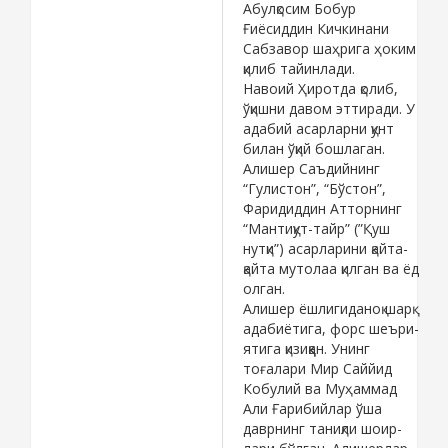
Абулқосим Бобур
Ғиёсиддин Кичкинани
Сабзавор шаҳрига ҳоким
қилиб тайинлади.
Навоий Ҳиротда қолиб,
ўқишни давом эттиради. У
адабий асарларни қунт
билан ўқий бошлаган.
Алишер Саъдийнинг
“Гулистон”, “Бўстон”,
Фаридиддин Атторнинг
“Мантиқут-тайр” (”Қуш
нутқи”) асарларини қайта-
қайта мутолаа қилган ва ёд
олган.
Алишер ёшлигиданоқ шарқ
адабиётига, форс шеъри-
ятига қизиққан. Унинг
тоғалари Мир Саййид
Кобулий ва Муҳаммад
Али Ғарибийлар ўша
даврнинг таниқли шоир-