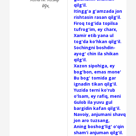
qilg'il.
йўқ
Itingg'a g'amzada jon
rishtasin rasan qilg'il.
Firoq tog'ida topilsa
tufrog'im, ey charx,
Xamir etib yana ul
tog'da ko'hkan qilg'il.
Sochingni boshdin-
ayog' chin ila shikan
qilg'il.
Xazon sipohiga, ey
bog'bon, emas mone'
Bu bog' tomida gar
ignadin tikan qilg'il.
Yuzida terni ko'rub
o'lsam, ey rafiq, meni
Gulob ila yuvu gul
bargidin kafan qilg'il.
Navoiy, anjumani shavq
jon aro tuzsang,
Aning boshog'lig' o'qin
sham'i anjuman qilg'il.