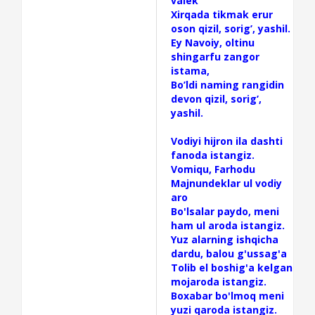
valek
Xirqada tikmak erur
oson qizil, sorig’, yashil.
Ey Navoiy, oltinu
shingarfu zangor
istama,
Bo’ldi naming rangidin
devon qizil, sorig’,
yashil.
Vodiyi hijron ila dashti
fanoda istangiz.
Vomiqu, Farhodu
Majnundeklar ul vodiy
aro
Bo'lsalar paydo, meni
ham ul aroda istangiz.
Yuz alarning ishqicha
dardu, balou g'ussag'a
Tolib el boshig'a kelgan
mojaroda istangiz.
Boxabar bo'lmoq meni
yuzi qaroda istangiz.