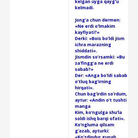
kelgan uyga qayg'u
kelmadi.
Jong’a chun dermen:
«Ne erdi o’lmakim
kayfiyati?»
Derki: «Bois bo’ldi jism
ichra marazning
shiddati».
Jismdin so’rsamki: «Bu
za’fingg’a ne erdi
sabab?»
Der: «Anga bo’ldi sabab
o’tluq bag’irning
hirqati».
Chun bag’irdin so’rdum,
aytur: «Andin o’t tushti
manga
Kim, ko’ngulga shu’la
soldi ishq barqi ofati».
Ko’ngluma qilsam
g’azab, ayturki:
«Ko’zdindur gunah,