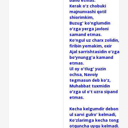
band etmas.
Kerak o'z chobuki
majnunvashi qotil
shiorimkim,
Buzug' ko'nglumdin
o'zga yerga javloni
samand etmas.
Ko'ngul uz charx zolidin,
firibin yemakim, oxir
Ajal sarrishtasidin o'zga
bo'ynungg'a kamand
etmas.
Ul oy o'tlug' yuzin
ochsa, Navoiy
tegmasun deb ko'z,
Muhabbat tuxmidin
o'zga ul o't uzra sipand
etmas.
Kecha kelgumdir debon
ul sarvi gulro' kelmadi,
Ko'zlarimga kecha tong
otquncha uyqu kelmadi.