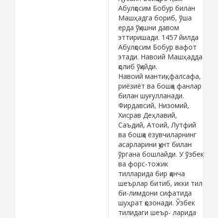
Абулқосим Бобур билан
Машҳадга бориб, ўша
ерда ўқишни давом
эттиришади. 1457 йилда
Абулқосим Бобур вафот
этади. Навоий Машҳадда
қолиб ўқийди.
Навоий мантиқ, фалсафа,
риёзиёт ва бошқа фанлар
билан шуғулланади.
Фирдавсий, Низомий,
Хисрав Деҳлавий,
Саъдий, Атоий, Лутфий
ва бошқа ёзувчиларнинг
асарларини қунт билан
ўргана бошлайди. У ўзбек
ва форс-тожик
тилларида бир қанча
шеърлар битиб, икки тил
би-лимдони сифатида
шуҳрат қозонади. Ўзбек
тилидаги шеър- ларида