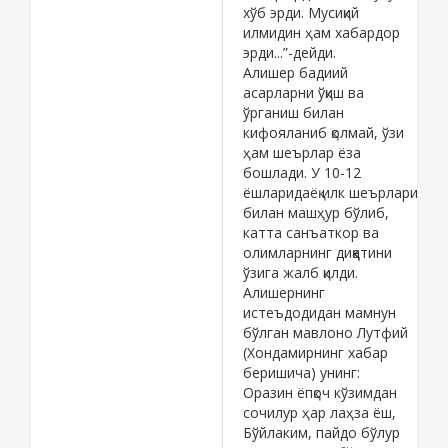
хўб эрди. Мусиқий
илмидин ҳам хабардор
эрди...”-дейди.
Алишер бадиий
асарларни ўқиш ва
ўрганиш билан
кифояланиб қолмай, ўзи
ҳам шеърлар ёза
бошлади. У 10-12
ёшларидаёқ илк шеърлари
билан машҳур бўлиб,
катта санъаткор ва
олимларнинг диққатини
ўзига жалб қилди.
Алишернинг
истеъдодидан мамнун
бўлган мавлоно Лутфий
(Хондамирнинг хабар
беришича) унинг:
Оразин ёпқоч кўзимдан
сочилур ҳар лаҳза ёш,
Бўйлаким, пайдо бўлур