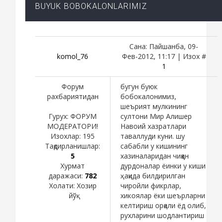
BUYUK BOBOKALONLARIMIZ
Сана: Пайшанба, 09-
komol_76
Фев-2012, 11:17 | Изох #
1
Форум
бугун буюк
рахбариятидан
бобокалонимиз,
шеърият мулкининг
Гурух: ФОРУМ
султони Мир Алишер
МОДЕРАТОРИ!
Навоий хазратлари
Изохлар:
195
таваллуди куни. шу
Тақдирланишлар:
сабабли у кишининг
5
хазиналаридан чиққан
Хурмат
дурдоналар ёинки у киши
даражаси:
782
ҳақида билдирилган
Холати:
Хозир
чиройли фикрлар,
йўқ
хикоялар ёки шеърларни
келтириш орқали ёд олиб,
рухларини шодлантириш