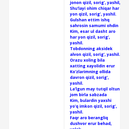
jonon qizil, sorig’, yashil,
Shu’layi ohim chiqar har
yon qizil, sorig’, yashil.
Gulshan ettim ishq
sahrosin samumi ohdin
Kim, esar ul dasht aro
har yon qizil, sorig’,
yashil.
Tobdonning aksidek
alvon qizil, sorig’, yashil.
Orazu xoling bila
xatting xayolidin erur
Ko’zlarimning ollida
davron qizil, sorig’,
yashil.
La’lgun may tutqil oltun
jom birla sabzada
Kim, bulardin yaxshi
yo’q imkon qizil, sorig’,
yashil.
Faqr aro berangliq
dushvor erur behad,