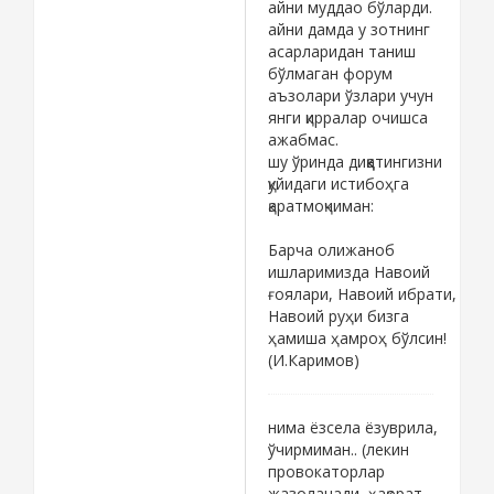
айни муддао бўларди.
айни дамда у зотнинг
асарларидан таниш
бўлмаган форум
аъзолари ўзлари учун
янги қирралар очишса
ажабмас.
шу ўринда диққатингизни
қуйидаги истибоҳга
қаратмоқчиман:
Барча олижаноб
ишларимизда Навоий
ғоялари, Навоий ибрати,
Навоий руҳи бизга
ҳамиша ҳамроҳ бўлсин!
(И.Каримов)
нима ёзсела ёзуврила,
ўчирмиман.. (лекин
провокаторлар
жазоланади, ҳақорат,