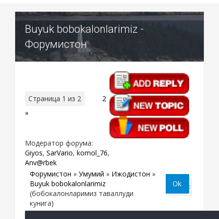
Buyuk bobokalonlarimiz -
Форумистон
Страница
1
из
2
1
2
»
Модератор форума:
Giyos
,
SarVario
,
komol_76
,
Anv@rbek
Форумистон
»
Умумий
»
Ижодистон
»
Buyuk bobokalonlarimiz
(бобокалонларимиз таваллуди
кунига)