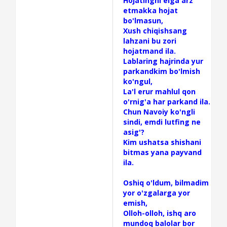
Hojatingni elga arz
etmakka hojat
bo'lmasun,
Xush chiqishsang
lahzani bu zori
hojatmand ila.
Lablaring hajrinda yur
parkandkim bo'lmish
ko'ngul,
La'l erur mahlul qon
o'rnig'a har parkand ila.
Chun Navoiy ko'ngli
sindi, emdi lutfing ne
asig'?
Kim ushatsa shishani
bitmas yana payvand
ila.
Oshiq o'ldum, bilmadim
yor o'zgalarga yor
emish,
Olloh-olloh, ishq aro
mundoq balolar bor