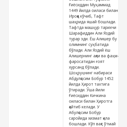
Ғиёсиддин Муҳаммад
1449 йилда оиласи билан
Ироққа кўчиб, Тафт
шаҳрида яшай бошлади.
Тафтда машҳур тарихчи
Шарафиддин Али Яздий
турар эди. Ёш Алишер бу
олимнинг суҳбатида
бўлади. Али Яздий ёш
Алишернинг ақли ва фаҳм-
фаросатидан ғоят
хурсанд бўлади.
Шоҳруҳнинг набираси
Абдулқосим Бобур 1452
йилда Ҳирот тахтига
ўтиради. Ўша йили
Ғиёсиддин Кичкина
оиласи билан Ҳиротга
қайтиб келади. У
Абулқосим Бобур
саройида хизмат қила
бошлади. Кўп вақт ўтмай