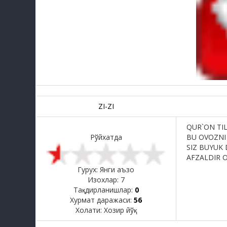
ZI-ZI
QUR`ON TIL
Рўйхатда
BU OVOZNI
SIZ BUYUK
AFZALDIR O
Гурух: Янги аъзо
Изохлар:
7
Тақдирланишлар:
0
Хурмат даражаси:
56
Холати:
Хозир йўқ