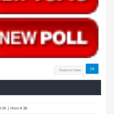
5:36 | Изох #
26