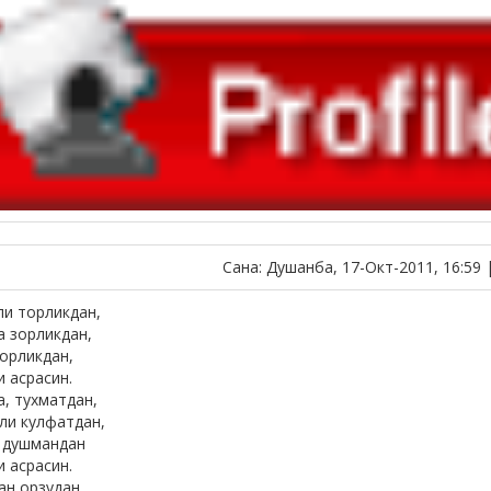
Сана: Душанба, 17-Окт-2011, 16:59 
и торликдан,
а зорликдан,
хорликдан,
и асрасин.
а, тухматдан,
рли кулфатдан,
 душмандан
и асрасин.
ан орзудан,