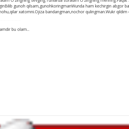
iladim O'zingning sevging.Tunlarda söradim O'zingning mehring.Faqa
rginBilib gunoh qilsam,gunohkoringmanWunda ham kechirgin abgor
nohu,qilar xatomni.Ojiza bandangman,nochor qulingman.Wukr qildim oj
amdir bu olam...