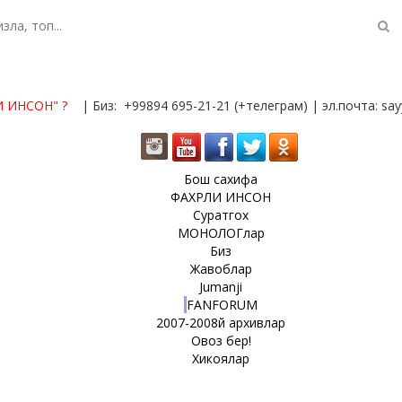
И ИНСОН"
?
| Биз: +99894 695-21-21 (+телеграм) | эл.почта: s
Бош сахифа
ФАХРЛИ ИНСОН
Суратгох
МОНОЛОГлар
Биз
Жавоблар
Jumanji
FANFORUM
2007-2008й архивлар
Овоз бер!
Хикоялар