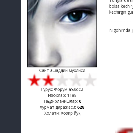
Tonglarda t
bölsa kechi
kechirgin gu
Nigohimda j
Сайт ашаддий мухлиси
Гурух: Форум аъзоси
Изохлар:
1188
Тақдирланишлар:
0
Хурмат даражаси:
628
Холати:
Хозир йўқ