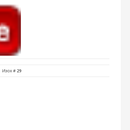
| Изох #
29