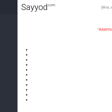
Sayyod
.com
"ФАХРЛ