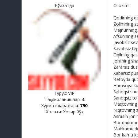
Рўйхатда
Olloxim!
Qodirning q
Zolimning z
Majnunning
Afsunning s
Javobsiz se
Savobsiz te
Oqilning qa
Johilning sh
Zararsiz d
Xabarsiz p
Befoyda qu
Hamsoya ku
Saboqsiz n
Гурух: VIP
Sanoqsiz to
Тақдирланишлар:
4
Maqtovning 
Хурмат даражаси:
790
Niqtovning z
Холати:
Хозир йўқ
Asrasin joni
Bor qadrdon
Mahkamu do
Bor kamu ko