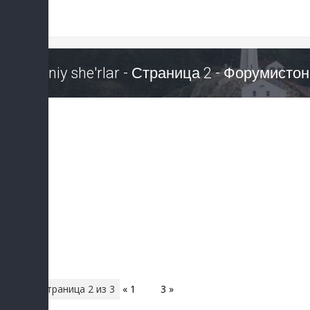
Diniy she'rlar - Страница 2 - Форумистон
Страница
2
из
3
«
1
2
3
»