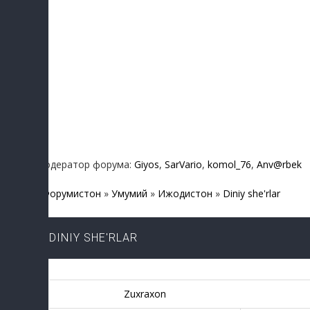
Модератор форума:
Giyos
,
SarVario
,
komol_76
,
Anv@rbek
Форумистон
»
Умумий
»
Ижодистон
»
Diniy she'rlar
DINIY SHE'RLAR
Zuxraxon