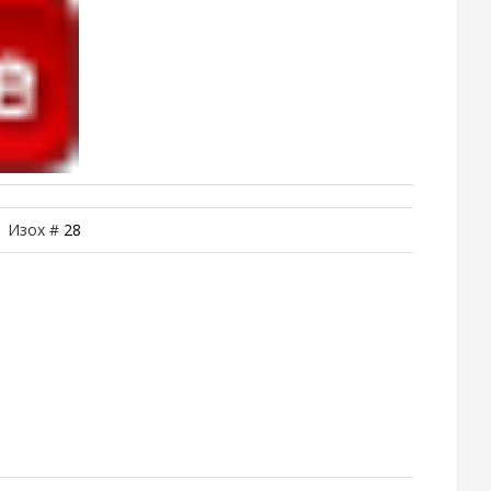
| Изох #
28