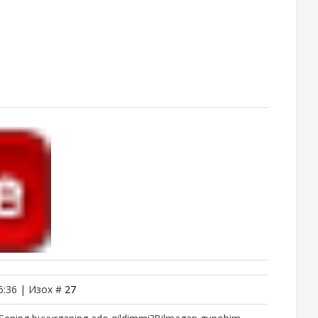
6:36 | Изох #
27