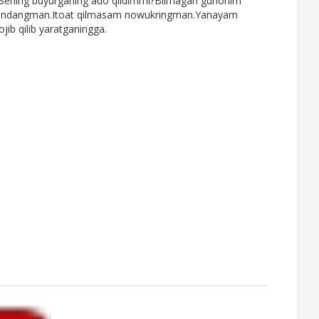
t Sening buyurganing ado qildimmi?Bilmagan gunohim
 bandangman.Itoat qilmasam nowukringman.Yanayam
ib qilib yaratganingga.