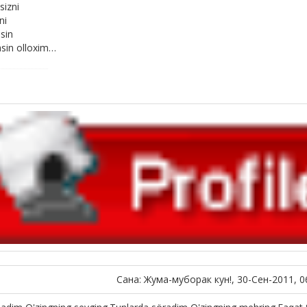
sizni
ni
sin
asin olloxim…
Сана: Жума-муборак кун!, 30-Сен-2011, 0