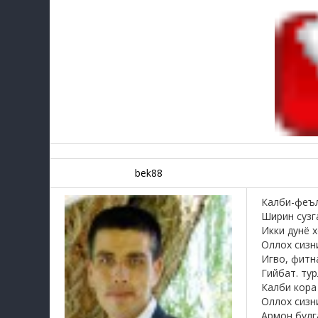
bek88
Калби-феъл
Ширин сузг
Икки дунё 
Оллох сизн
Игво, фитн
Гийбат. ту
Калби кора
Оллох сизн
Армон булг