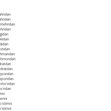
ahridan
ahridan
 mehridan
ehridan
vgidan
pkidan
sdidan
astidan
ushmandan
ushmondan
dratdan
dratdan
uqsondan
'qsondan
sho'ridan
o'ridan
mni
imni
'stimni
'stimni