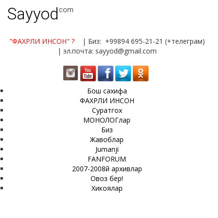
Sayyod
.com
"ФАХРЛИ ИНСОН"
?
| Биз: +99894 695-21-21 (+телеграм)
| эл.почта: sayyod@gmail.com
Бош сахифа
ФАХРЛИ ИНСОН
Суратгох
МОНОЛОГлар
Биз
Жавоблар
Jumanji
FANFORUM
2007-2008й архивлар
Овоз бер!
Хикоялар