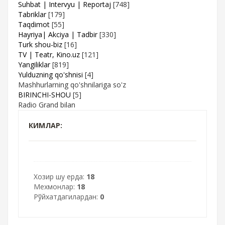
Suhbat | Intervyu | Reportaj
[748]
Tabriklar
[179]
Taqdimot
[55]
Hayriya| Akciya | Tadbir
[330]
Turk shou-biz
[16]
TV | Teatr, Kino.uz
[121]
Yangiliklar
[819]
Yulduzning qo'shnisi
[4]
Mashhurlarning qo'shnilariga so'z
BIRINCHI-SHOU
[5]
Radio Grand bilan
КИМЛАР:
Хозир шу ерда:
18
Мехмонлар:
18
Рўйхатдагилардан:
0