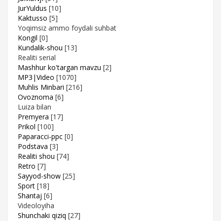
JurYuldus
[10]
Kaktusso
[5]
Yoqimsiz ammo foydali suhbat
Kongil
[0]
Kundalik-shou
[13]
Realiti serial
Mashhur ko'targan mavzu
[2]
MP3|Video
[1070]
Muhlis Minbari
[216]
Ovoznoma
[6]
Luiza bilan
Premyera
[17]
Prikol
[100]
Paparacci-ppc
[0]
Podstava
[3]
Realiti shou
[74]
Retro
[7]
Sayyod-show
[25]
Sport
[18]
Shantaj
[6]
Videoloyiha
Shunchaki qiziq
[27]