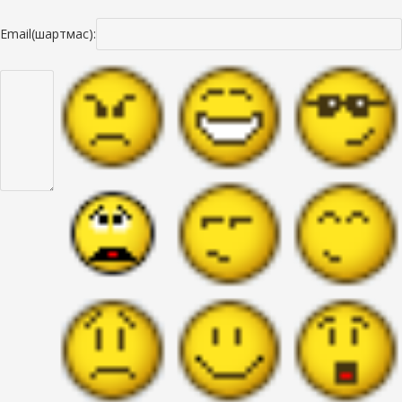
Email(шартмас):