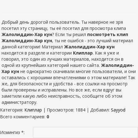
Добрый день дорогой пользователь. Ты наверное не зря
посетил эту страницу, ты её посетил для просмотра клипа
Жалолиддин-Хар кун
? Если ты решил
посмотреть клип
Жалолиддин-Хар кун
, ты не ошибся - это лучший материал
данной категории! Материал
Жалолиддин-Хар кун
находится в разделе
и категории
Клиплар
. Как я уже и
говорил, это один из лучших материалов, находится он в
одной из крупнейших категорий нашего сайта.
Жалолиддин-
Хар кун
не однократно скачивали многие пользователи, и они
оставались с хорошими впечатлениями о этом материале! Так
же, для безопасности и удобства - все ссылки на просмотр
были проверены и исправлены. Но все же, если вдруг вы
заметили какую либо неисправность, сообщите об этом
администратору.
Категория
:
Клиплар
|
Просмотров
: 1884 |
Добавил
:
Sayyod
Всего комментариев
:
0
Исмингиз *: