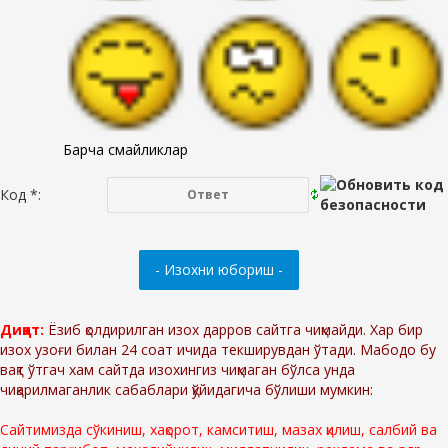
Барча смайликлар
Код *:
Диққат:
Ёзиб қолдирилган изох дарров сайтга чиқмайди. Хар бир
изох узоғи билан 24 соат ичида текширувдан ўтади. Мабодо бу
вақт ўтгач хам сайтда изохингиз чиқмаган бўлса унда
чиқарилмаганлик сабаблари қўйидагича бўлиши мумкин:
Сайтимизда сўкиниш, хақорот, камситиш, мазах қилиш, салбий ва