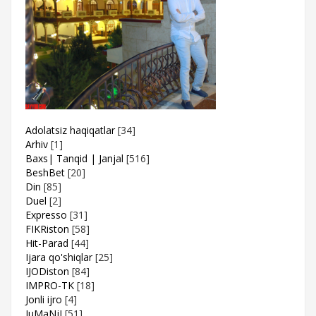
Adolatsiz haqiqatlar
[34]
Arhiv
[1]
Baxs| Tanqid | Janjal
[516]
BeshBet
[20]
Din
[85]
Duel
[2]
Expresso
[31]
FIKRiston
[58]
Hit-Parad
[44]
Ijara qo'shiqlar
[25]
IJODiston
[84]
IMPRO-TK
[18]
Jonli ijro
[4]
JuMaNjI
[51]