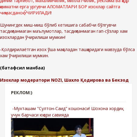
диний тарғибот, махалийчилик, миллатчилик, реклама ва қадр
қимматни ерга ургувчи АЛОМАТЛАРИ БОР изохлар сайтга
чиқмасданоқ ЎЧИРИЛАДИ!
Шунингдек миш-миш бўлиб кетишига сабабчи бўлгувчи
тасдиқланмаган маълумотлар, тасдиқланмаган гап-сўзлар хам
изохлардан ўчирилиши мумкин!
-Қолдирилаётган изох ўша мақоладан ташқаридаги мавзуда бўлса
хам ўчирилиши мумкин.
(батафсил манбаа)
Изохлар модератори NOZI, Шахло Қодирова ва Бекзод
РЕКЛОМ:)
-Мухташам "Султон-Саид" кошонаси! Шохона хордиқ
учун барчаси юқори савияда