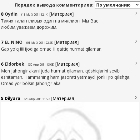
Порядок вывода комментариев:
8
Oydin
[
Материал
]
0
(18-Май-2011 12:14)
Таких талантливых один на миллион. Мы Вас
любим,уважаем,дорожим.
7
EL NINO
[
Материал
]
0
(01-Май-2011 22:25)
Gap yo'q !!!! ijodiga omad !!! qattiq hurmat qilaman.
6
Eldorbek
[
Материал
]
0
(30-Апр-2011 13:05)
Men Jahongir akani juda hurmat qilaman, qòshiqlarini sevib
eshitaman. Hammaning ham jasorati yetmaydi jonli ijro qilishga.
Omad yor bòlsin Jahongir aka!
5
Dilyara
[
Материал
]
0
(23-Апр-2011 11:59)