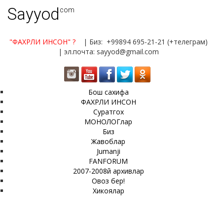
Sayyod
.com
"ФАХРЛИ ИНСОН"
?
| Биз: +99894 695-21-21 (+телеграм)
| эл.почта: sayyod@gmail.com
Бош сахифа
ФАХРЛИ ИНСОН
Суратгох
МОНОЛОГлар
Биз
Жавоблар
Jumanji
FANFORUM
2007-2008й архивлар
Овоз бер!
Хикоялар