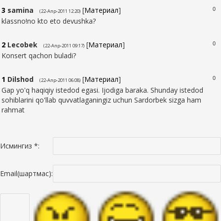
3
samina
[
Материал
]
0
(22-Апр-2011 12:20)
klassno!no kto eto devushka?
2
Lecobek
[
Материал
]
0
(22-Апр-2011 09:17)
Konsert qachon buladi?
1
Dilshod
[
Материал
]
0
(22-Апр-2011 06:08)
Gap yo'q haqiqiy istedod egasi. Ijodiga baraka. Shunday istedod
sohiblarini qo'llab quvvatlaganingiz uchun Sardorbek sizga ham
rahmat
Исмингиз *:
Email(шартмас):