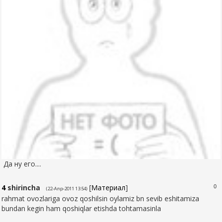
Да ну его....
4
shirincha
[
Материал
]
0
(22-Апр-2011 13:54)
rahmat ovozlariga ovoz qoshilsin oylamiz bn sevib eshitamiza
bundan kegin ham qoshiqlar etishda tohtamasinla