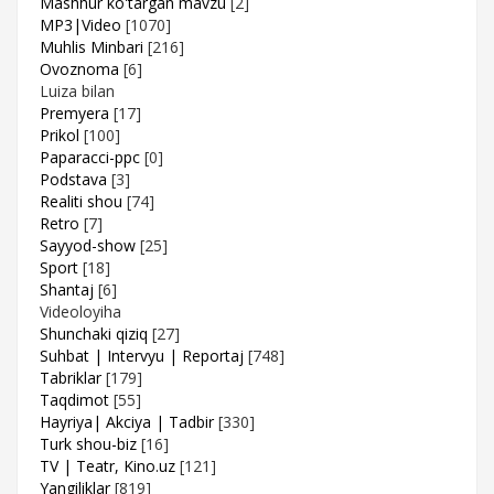
Mashhur ko'targan mavzu
[2]
MP3|Video
[1070]
Muhlis Minbari
[216]
Ovoznoma
[6]
Luiza bilan
Premyera
[17]
Prikol
[100]
Paparacci-ppc
[0]
Podstava
[3]
Realiti shou
[74]
Retro
[7]
Sayyod-show
[25]
Sport
[18]
Shantaj
[6]
Videoloyiha
Shunchaki qiziq
[27]
Suhbat | Intervyu | Reportaj
[748]
Tabriklar
[179]
Taqdimot
[55]
Hayriya| Akciya | Tadbir
[330]
Turk shou-biz
[16]
TV | Teatr, Kino.uz
[121]
Yangiliklar
[819]