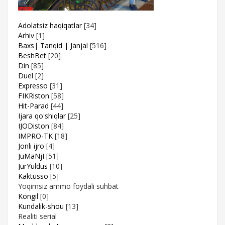
Adolatsiz haqiqatlar
[34]
Arhiv
[1]
Baxs| Tanqid | Janjal
[516]
BeshBet
[20]
Din
[85]
Duel
[2]
Expresso
[31]
FIKRiston
[58]
Hit-Parad
[44]
Ijara qo'shiqlar
[25]
IJODiston
[84]
IMPRO-TK
[18]
Jonli ijro
[4]
JuMaNjI
[51]
JurYuldus
[10]
Kaktusso
[5]
Yoqimsiz ammo foydali suhbat
Kongil
[0]
Kundalik-shou
[13]
Realiti serial