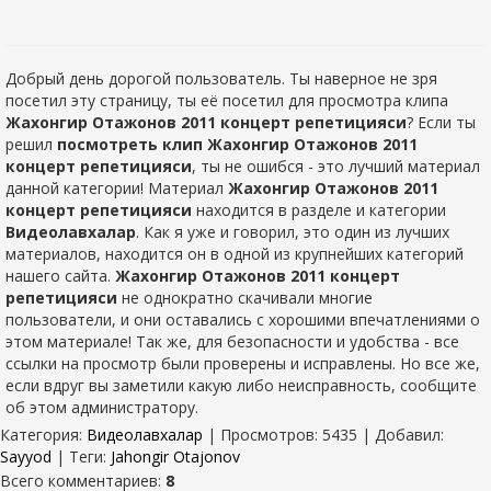
Добрый день дорогой пользователь. Ты наверное не зря
посетил эту страницу, ты её посетил для просмотра клипа
Жахонгир Отажонов 2011 концерт репетицияси
? Если ты
решил
посмотреть клип Жахонгир Отажонов 2011
концерт репетицияси
, ты не ошибся - это лучший материал
данной категории! Материал
Жахонгир Отажонов 2011
концерт репетицияси
находится в разделе
и категории
Видеолавхалар
. Как я уже и говорил, это один из лучших
материалов, находится он в одной из крупнейших категорий
нашего сайта.
Жахонгир Отажонов 2011 концерт
репетицияси
не однократно скачивали многие
пользователи, и они оставались с хорошими впечатлениями о
этом материале! Так же, для безопасности и удобства - все
ссылки на просмотр были проверены и исправлены. Но все же,
если вдруг вы заметили какую либо неисправность, сообщите
об этом администратору.
Категория
:
Видеолавхалар
|
Просмотров
: 5435 |
Добавил
:
Sayyod
|
Теги
:
Jahongir Otajonov
Всего комментариев
:
8