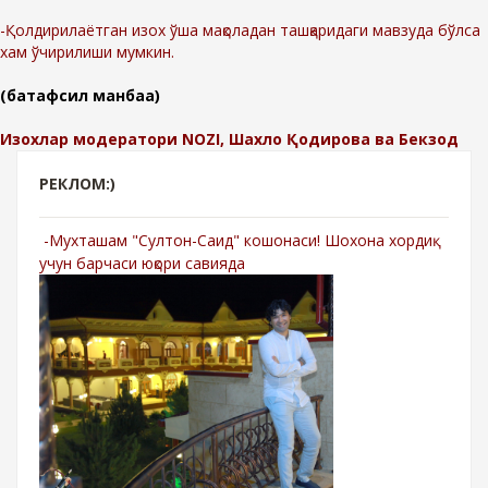
-Қолдирилаётган изох ўша мақоладан ташқаридаги мавзуда бўлса
хам ўчирилиши мумкин.
(батафсил манбаа)
Изохлар модератори NOZI, Шахло Қодирова ва Бекзод
РЕКЛОМ:)
-Мухташам "Султон-Саид" кошонаси! Шохона хордиқ
учун барчаси юқори савияда