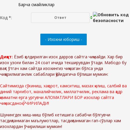
Барча смайликлар
Код *:
Диққат:
Ёзиб қолдирилган изох дарров сайтга чиқмайди. Хар бир
изох узоғи билан 24 соат ичида текширувдан ўтади. Мабодо бу
вақт ўтгач хам сайтда изохингиз чиқмаган бўлса унда
чиқарилмаганлик сабаблари қўйидагича бўлиши мумкин:
Сайтимизда сўкиниш, хақорот, камситиш, мазах қилиш, салбий ва
диний тарғибот, махалийчилик, миллатчилик, реклама ва қадр
қимматни ерга ургувчи АЛОМАТЛАРИ БОР изохлар сайтга
чиқмасданоқ ЎЧИРИЛАДИ!
Шунингдек миш-миш бўлиб кетишига сабабчи бўлгувчи
тасдиқланмаган маълумотлар, тасдиқланмаган гап-сўзлар хам
изохлардан ўчирилиши мумкин!