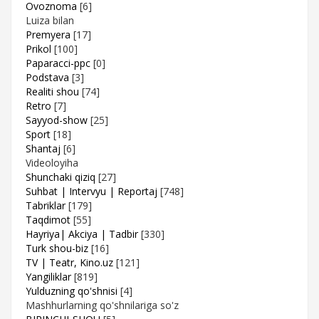
Ovoznoma
[6]
Luiza bilan
Premyera
[17]
Prikol
[100]
Paparacci-ppc
[0]
Podstava
[3]
Realiti shou
[74]
Retro
[7]
Sayyod-show
[25]
Sport
[18]
Shantaj
[6]
Videoloyiha
Shunchaki qiziq
[27]
Suhbat | Intervyu | Reportaj
[748]
Tabriklar
[179]
Taqdimot
[55]
Hayriya| Akciya | Tadbir
[330]
Turk shou-biz
[16]
TV | Teatr, Kino.uz
[121]
Yangiliklar
[819]
Yulduzning qo'shnisi
[4]
Mashhurlarning qo'shnilariga so'z