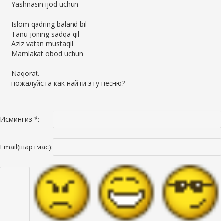
Yashnasin ijod uchun
Islom qadring baland bil
Tanu joning sadqa qil
Aziz vatan mustaqil
Mamlakat obod uchun
Naqorat.
пожалуйста как найти эту песню?
Исмингиз *:
Email(шартмас):