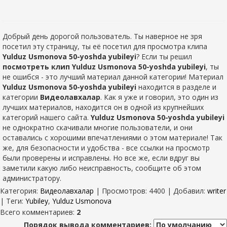
Добрый день дорогой пользователь. Ты наверное не зря
посетил эту страницу, ты её посетил для просмотра клипа
Yulduz Usmonova 50-yoshda yubileyi
? Если ты решил
посмотреть клип Yulduz Usmonova 50-yoshda yubileyi
, ты
не ошибся - это лучший материал данной категории! Материал
Yulduz Usmonova 50-yoshda yubileyi
находится в разделе
и
категории
Видеолавхалар
. Как я уже и говорил, это один из
лучших материалов, находится он в одной из крупнейших
категорий нашего сайта.
Yulduz Usmonova 50-yoshda yubileyi
не однократно скачивали многие пользователи, и они
оставались с хорошими впечатлениями о этом материале! Так
же, для безопасности и удобства - все ссылки на просмотр
были проверены и исправлены. Но все же, если вдруг вы
заметили какую либо неисправность, сообщите об этом
администратору.
Категория
:
Видеолавхалар
|
Просмотров
: 4400 |
Добавил
:
writer
|
Теги
:
Yubiley
,
Yulduz Usmonova
Всего комментариев
:
2
Порядок вывода комментариев: