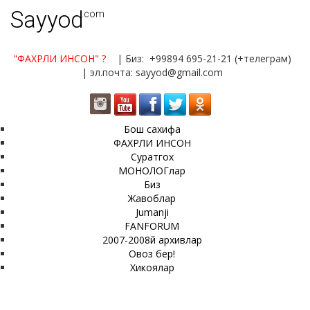
Sayyod
.com
"ФАХРЛИ ИНСОН"
?
| Биз: +99894 695-21-21 (+телеграм)
| эл.почта: sayyod@gmail.com
Бош сахифа
ФАХРЛИ ИНСОН
Суратгох
МОНОЛОГлар
Биз
Жавоблар
Jumanji
FANFORUM
2007-2008й архивлар
Овоз бер!
Хикоялар