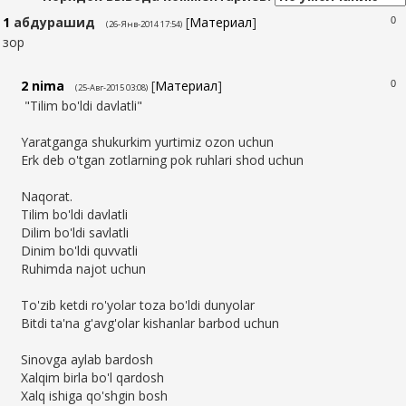
1
абдурашид
[
Материал
]
0
(26-Янв-2014 17:54)
зор
2
nima
[
Материал
]
0
(25-Авг-2015 03:08)
"Tilim bo'ldi davlatli"
Yaratganga shukurkim yurtimiz ozon uchun
Erk deb o'tgan zotlarning pok ruhlari shod uchun
Naqorat.
Tilim bo'ldi davlatli
Dilim bo'ldi savlatli
Dinim bo'ldi quvvatli
Ruhimda najot uchun
To'zib ketdi ro'yolar toza bo'ldi dunyolar
Bitdi ta'na g'avg'olar kishanlar barbod uchun
Sinovga aylab bardosh
Xalqim birla bo'l qardosh
Xalq ishiga qo'shgin bosh