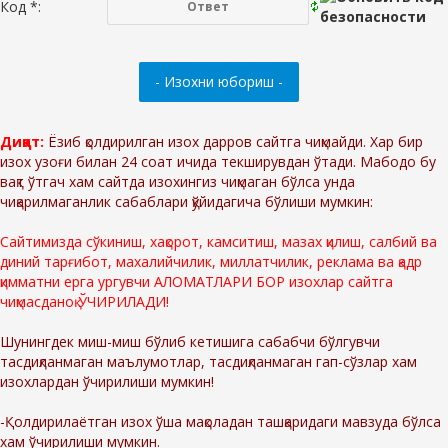
Код *:
Диққат:
Ёзиб қолдирилган изох дарров сайтга чиқмайди. Хар бир
изох узоғи билан 24 соат ичида текширувдан ўтади. Мабодо бу
вақт ўтгач хам сайтда изохингиз чиқмаган бўлса унда
чиқарилмаганлик сабаблари қўйидагича бўлиши мумкин:
Сайтимизда сўкиниш, хақорот, камситиш, мазах қилиш, салбий ва
диний тарғибот, махалийчилик, миллатчилик, реклама ва қадр
қимматни ерга ургувчи АЛОМАТЛАРИ БОР изохлар сайтга
чиқмасданоқ ЎЧИРИЛАДИ!
Шунингдек миш-миш бўлиб кетишига сабабчи бўлгувчи
тасдиқланмаган маълумотлар, тасдиқланмаган гап-сўзлар хам
изохлардан ўчирилиши мумкин!
-Қолдирилаётган изох ўша мақоладан ташқаридаги мавзуда бўлса
хам ўчирилиши мумкин.