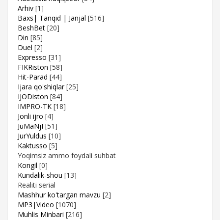
Arhiv
[1]
Baxs| Tanqid | Janjal
[516]
BeshBet
[20]
Din
[85]
Duel
[2]
Expresso
[31]
FIKRiston
[58]
Hit-Parad
[44]
Ijara qo'shiqlar
[25]
IJODiston
[84]
IMPRO-TK
[18]
Jonli ijro
[4]
JuMaNjI
[51]
JurYuldus
[10]
Kaktusso
[5]
Yoqimsiz ammo foydali suhbat
Kongil
[0]
Kundalik-shou
[13]
Realiti serial
Mashhur ko'targan mavzu
[2]
MP3|Video
[1070]
Muhlis Minbari
[216]