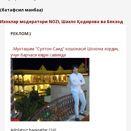
(батафсил манбаа)
Изохлар модератори NOZI, Шахло Қодирова ва Бекзод
РЕКЛОМ:)
-Мухташам "Султон-Саид" кошонаси! Шохона хордиқ
учун барчаси юқори савияда
Adolatsiz haqiqatlar
[34]