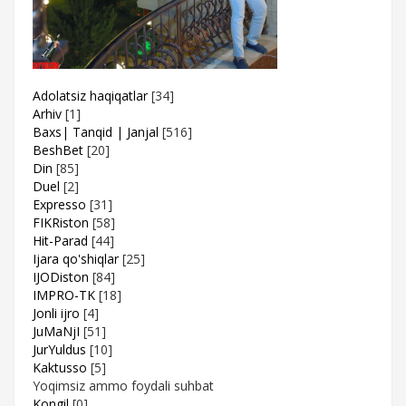
Adolatsiz haqiqatlar
[34]
Arhiv
[1]
Baxs| Tanqid | Janjal
[516]
BeshBet
[20]
Din
[85]
Duel
[2]
Expresso
[31]
FIKRiston
[58]
Hit-Parad
[44]
Ijara qo'shiqlar
[25]
IJODiston
[84]
IMPRO-TK
[18]
Jonli ijro
[4]
JuMaNjI
[51]
JurYuldus
[10]
Kaktusso
[5]
Yoqimsiz ammo foydali suhbat
Kongil
[0]