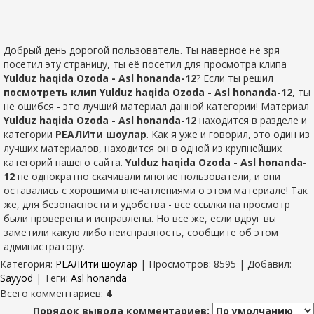
Добрый день дорогой пользователь. Ты наверное не зря
посетил эту страницу, ты её посетил для просмотра клипа
Yulduz haqida Ozoda - Asl honanda-12
? Если ты решил
посмотреть клип Yulduz haqida Ozoda - Asl honanda-12
, ты
не ошибся - это лучший материал данной категории! Материал
Yulduz haqida Ozoda - Asl honanda-12
находится в разделе
и
категории
РЕАЛИти шоулар
. Как я уже и говорил, это один из
лучших материалов, находится он в одной из крупнейших
категорий нашего сайта.
Yulduz haqida Ozoda - Asl honanda-
12
не однократно скачивали многие пользователи, и они
оставались с хорошими впечатлениями о этом материале! Так
же, для безопасности и удобства - все ссылки на просмотр
были проверены и исправлены. Но все же, если вдруг вы
заметили какую либо неисправность, сообщите об этом
администратору.
Категория
:
РЕАЛИти шоулар
|
Просмотров
: 8595 |
Добавил
:
Sayyod
|
Теги
:
Asl honanda
Всего комментариев
:
4
Порядок вывода комментариев: