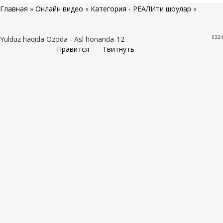
Главная
»
Онлайн видео
»
Категория - РЕАЛИти шоулар
»
03:24
Yulduz haqida Ozoda - Asl honanda-12
Нравится
Твитнуть