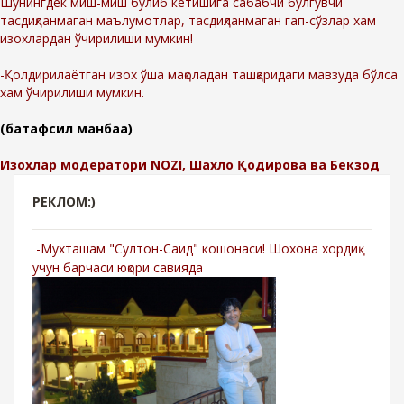
Шунингдек миш-миш бўлиб кетишига сабабчи бўлгувчи
тасдиқланмаган маълумотлар, тасдиқланмаган гап-сўзлар хам
изохлардан ўчирилиши мумкин!
-Қолдирилаётган изох ўша мақоладан ташқаридаги мавзуда бўлса
хам ўчирилиши мумкин.
(батафсил манбаа)
Изохлар модератори NOZI, Шахло Қодирова ва Бекзод
РЕКЛОМ:)
-Мухташам "Султон-Саид" кошонаси! Шохона хордиқ
учун барчаси юқори савияда