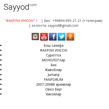
Sayyod
.com
"ФАХРЛИ ИНСОН"
?
| Биз: +99894 695-21-21 (+телеграм)
| эл.почта: sayyod@gmail.com
Бош сахифа
ФАХРЛИ ИНСОН
Суратгох
МОНОЛОГлар
Биз
Жавоблар
Jumanji
FANFORUM
2007-2008й архивлар
Овоз бер!
Хикоялар