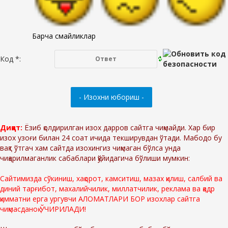
Барча смайликлар
Код *:
Диққат:
Ёзиб қолдирилган изох дарров сайтга чиқмайди. Хар бир
изох узоғи билан 24 соат ичида текширувдан ўтади. Мабодо бу
вақт ўтгач хам сайтда изохингиз чиқмаган бўлса унда
чиқарилмаганлик сабаблари қўйидагича бўлиши мумкин:
Сайтимизда сўкиниш, хақорот, камситиш, мазах қилиш, салбий ва
диний тарғибот, махалийчилик, миллатчилик, реклама ва қадр
қимматни ерга ургувчи АЛОМАТЛАРИ БОР изохлар сайтга
чиқмасданоқ ЎЧИРИЛАДИ!