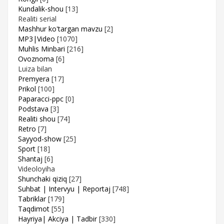
Kundalik-shou
[13]
Realiti serial
Mashhur ko'targan mavzu
[2]
MP3|Video
[1070]
Muhlis Minbari
[216]
Ovoznoma
[6]
Luiza bilan
Premyera
[17]
Prikol
[100]
Paparacci-ppc
[0]
Podstava
[3]
Realiti shou
[74]
Retro
[7]
Sayyod-show
[25]
Sport
[18]
Shantaj
[6]
Videoloyiha
Shunchaki qiziq
[27]
Suhbat | Intervyu | Reportaj
[748]
Tabriklar
[179]
Taqdimot
[55]
Hayriya| Akciya | Tadbir
[330]