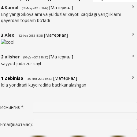
4
Kamol
[
Материал
]
0
(01-Мар-2013 00:49)
Eng yangi xikoyalarni va yulduzlar xayoti xaqidagi yangiliklarni
qayerdan topsam bo'ladi
3
Alex
[
Материал
]
0
(12-Фев-2013 15:38)
2
alisher
[
Материал
]
0
(07-Дек-2012 18:30)
sayyod juda zur sayt
1
Zebiniso
[
Материал
]
0
(16-Ноя-2012 19:39)
lola yondiradi kuydiradida bachkanalashgan
Исмингиз *:
Email(шартмас):