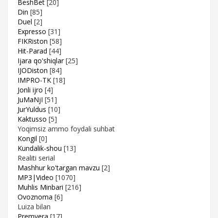
BeshBet
[20]
Din
[85]
Duel
[2]
Expresso
[31]
FIKRiston
[58]
Hit-Parad
[44]
Ijara qo'shiqlar
[25]
IJODiston
[84]
IMPRO-TK
[18]
Jonli ijro
[4]
JuMaNjI
[51]
JurYuldus
[10]
Kaktusso
[5]
Yoqimsiz ammo foydali suhbat
Kongil
[0]
Kundalik-shou
[13]
Realiti serial
Mashhur ko'targan mavzu
[2]
MP3|Video
[1070]
Muhlis Minbari
[216]
Ovoznoma
[6]
Luiza bilan
Premyera
[17]