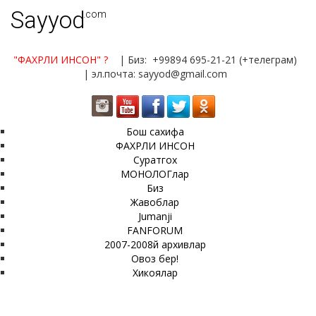
Sayyod
.com
"ФАХРЛИ ИНСОН"
?
| Биз: +99894 695-21-21 (+телеграм)
| эл.почта: sayyod@gmail.com
Бош сахифа
ФАХРЛИ ИНСОН
Суратгох
МОНОЛОГлар
Биз
Жавоблар
Jumanji
FANFORUM
2007-2008й архивлар
Овоз бер!
Хикоялар