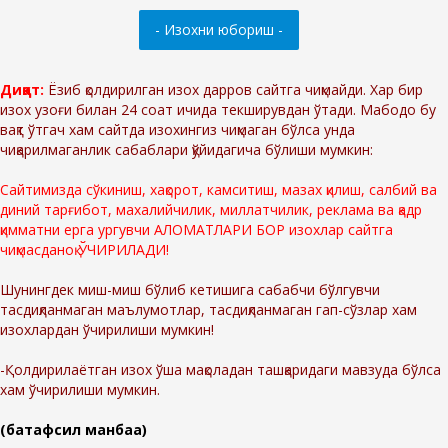
Диққат:
Ёзиб қолдирилган изох дарров сайтга чиқмайди. Хар бир
изох узоғи билан 24 соат ичида текширувдан ўтади. Мабодо бу
вақт ўтгач хам сайтда изохингиз чиқмаган бўлса унда
чиқарилмаганлик сабаблари қўйидагича бўлиши мумкин:
Сайтимизда сўкиниш, хақорот, камситиш, мазах қилиш, салбий ва
диний тарғибот, махалийчилик, миллатчилик, реклама ва қадр
қимматни ерга ургувчи АЛОМАТЛАРИ БОР изохлар сайтга
чиқмасданоқ ЎЧИРИЛАДИ!
Шунингдек миш-миш бўлиб кетишига сабабчи бўлгувчи
тасдиқланмаган маълумотлар, тасдиқланмаган гап-сўзлар хам
изохлардан ўчирилиши мумкин!
-Қолдирилаётган изох ўша мақоладан ташқаридаги мавзуда бўлса
хам ўчирилиши мумкин.
(батафсил манбаа)