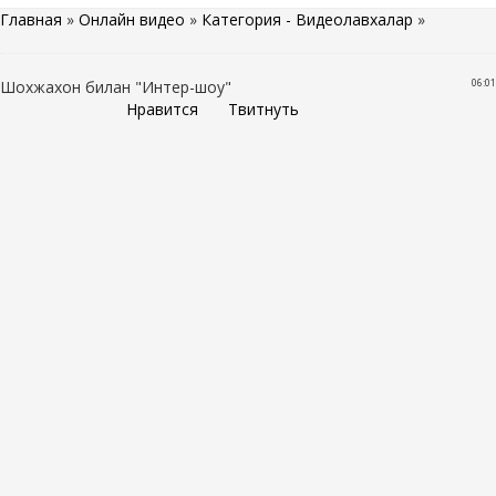
Главная
»
Онлайн видео
»
Категория - Видеолавхалар
»
06:01
Шохжахон билан "Интер-шоу"
Нравится
Твитнуть