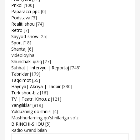
Prikol
[100]
Paparacci-ppc
[0]
Podstava
[3]
Realiti shou
[74]
Retro
[7]
Sayyod-show
[25]
Sport
[18]
Shantaj
[6]
Videoloyiha
Shunchaki qiziq
[27]
Suhbat | Intervyu | Reportaj
[748]
Tabriklar
[179]
Taqdimot
[55]
Hayriya| Akciya | Tadbir
[330]
Turk shou-biz
[16]
TV | Teatr, Kino.uz
[121]
Yangiliklar
[819]
Yulduzning qo'shnisi
[4]
Mashhurlarning qo'shnilariga so'z
BIRINCHI-SHOU
[5]
Radio Grand bilan