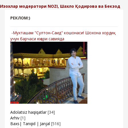
Изохлар модератори NOZI, Шахло Қодирова ва Бекзод
РЕКЛОМ:)
-Мухташам "Султон-Саид" кошонаси! Шохона хордиқ
учун барчаси юқори савияда
Adolatsiz haqiqatlar
[34]
Arhiv
[1]
Baxs| Tanqid | Janjal
[516]