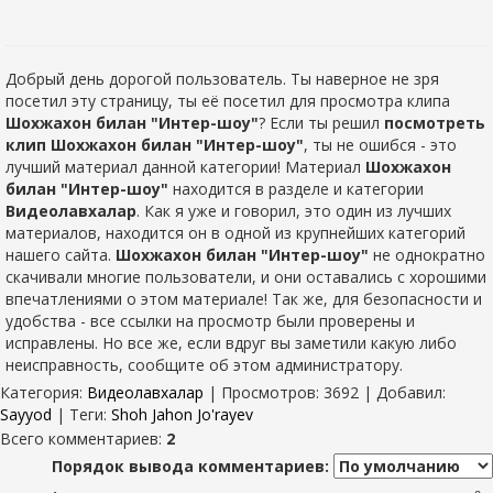
Добрый день дорогой пользователь. Ты наверное не зря
посетил эту страницу, ты её посетил для просмотра клипа
Шохжахон билан "Интер-шоу"
? Если ты решил
посмотреть
клип Шохжахон билан "Интер-шоу"
, ты не ошибся - это
лучший материал данной категории! Материал
Шохжахон
билан "Интер-шоу"
находится в разделе
и категории
Видеолавхалар
. Как я уже и говорил, это один из лучших
материалов, находится он в одной из крупнейших категорий
нашего сайта.
Шохжахон билан "Интер-шоу"
не однократно
скачивали многие пользователи, и они оставались с хорошими
впечатлениями о этом материале! Так же, для безопасности и
удобства - все ссылки на просмотр были проверены и
исправлены. Но все же, если вдруг вы заметили какую либо
неисправность, сообщите об этом администратору.
Категория
:
Видеолавхалар
|
Просмотров
: 3692 |
Добавил
:
Sayyod
|
Теги
:
Shoh Jahon Jo'rayev
Всего комментариев
:
2
Порядок вывода комментариев: