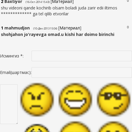
2
Baxtiyor
[
Материал
]
0
(16-Окт-2014 15:43)
shu videoni qande kochirib olsam boladi juda zarir edii iltimos
************* ga tel qilib etvorilar
1
mahmudjon
[
Материал
]
0
(10-Дек-2013 15:04)
shohjahon jo'rayevga omad.u kishi har doimo birinchi
Исмингиз *:
Email(шартмас):