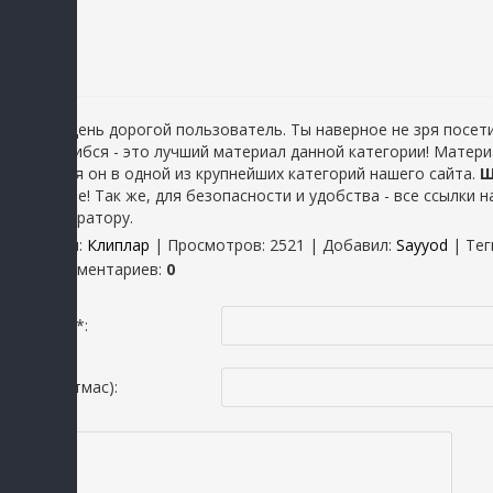
Добрый день дорогой пользователь. Ты наверное не зря посети
ты не ошибся - это лучший материал данной категории! Матер
находится он в одной из крупнейших категорий нашего сайта.
Ш
материале! Так же, для безопасности и удобства - все ссылки
администратору.
Категория
:
Клиплар
|
Просмотров
: 2521 |
Добавил
:
Sayyod
|
Тег
Всего комментариев
:
0
Исмингиз *:
Email(шартмас):