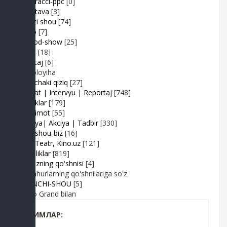
Paparacci-ppc
[0]
Podstava
[3]
Realiti shou
[74]
Retro
[7]
Sayyod-show
[25]
Sport
[18]
Shantaj
[6]
Videoloyiha
Shunchaki qiziq
[27]
Suhbat | Intervyu | Reportaj
[748]
Tabriklar
[179]
Taqdimot
[55]
Hayriya| Akciya | Tadbir
[330]
Turk shou-biz
[16]
TV | Teatr, Kino.uz
[121]
Yangiliklar
[819]
Yulduzning qo'shnisi
[4]
Mashhurlarning qo'shnilariga so'z
BIRINCHI-SHOU
[5]
Radio Grand bilan
КИМЛАР: