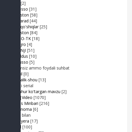
Duel
[2]
Expresso
[31]
FIKRiston
[58]
Hit-Parad
[44]
Ijara qo'shiqlar
[25]
IJODiston
[84]
IMPRO-TK
[18]
Jonli ijro
[4]
JuMaNjI
[51]
JurYuldus
[10]
Kaktusso
[5]
Yoqimsiz ammo foydali suhbat
Kongil
[0]
Kundalik-shou
[13]
Realiti serial
Mashhur ko'targan mavzu
[2]
MP3|Video
[1070]
Muhlis Minbari
[216]
Ovoznoma
[6]
Luiza bilan
Premyera
[17]
Prikol
[100]