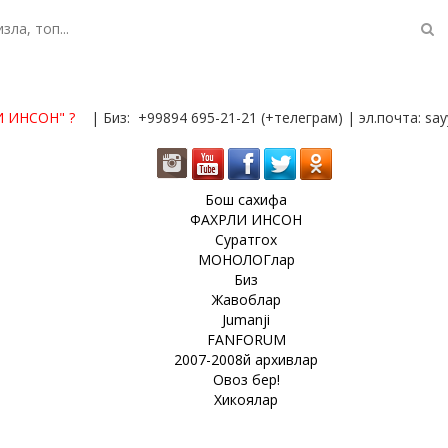
И ИНСОН"
?
| Биз: +99894 695-21-21 (+телеграм) | эл.почта: s
Бош сахифа
ФАХРЛИ ИНСОН
Суратгох
МОНОЛОГлар
Биз
Жавоблар
Jumanji
FANFORUM
2007-2008й архивлар
Овоз бер!
Хикоялар