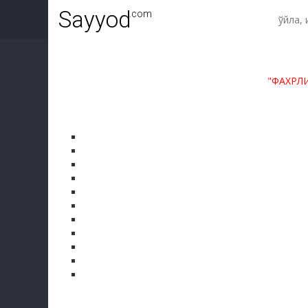
Sayyod
.com
"ФАХРЛ