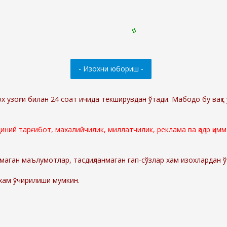
ох узоғи билан 24 соат ичида текширувдан ўтади. Мабодо бу вақт 
 диний тарғибот, махалийчилик, миллатчилик, реклама ва қадр қи
маган маълумотлар, тасдиқланмаган гап-сўзлар хам изохлардан 
 хам ўчирилиши мумкин.