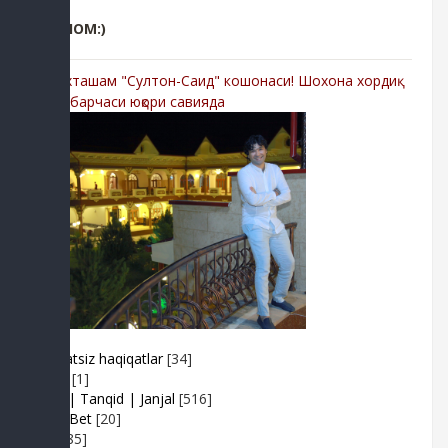
РЕКЛОМ:)
-Мухташам "Султон-Саид" кошонаси! Шохона хордиқ
учун барчаси юқори савияда
Adolatsiz haqiqatlar
[34]
Arhiv
[1]
Baxs| Tanqid | Janjal
[516]
BeshBet
[20]
Din
[85]