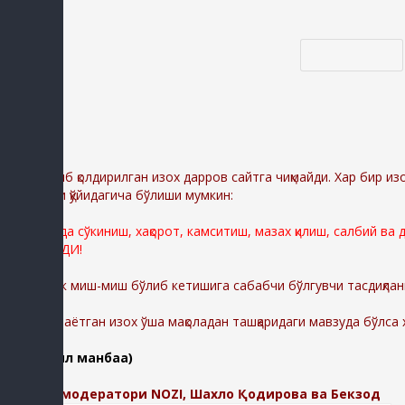
Код *:
Диққат:
Ёзиб қолдирилган изох дарров сайтга чиқмайди. Хар бир из
сабаблари қўйидагича бўлиши мумкин:
Сайтимизда сўкиниш, хақорот, камситиш, мазах қилиш, салбий ва
ЎЧИРИЛАДИ!
Шунингдек миш-миш бўлиб кетишига сабабчи бўлгувчи тасдиқлан
-Қолдирилаётган изох ўша мақоладан ташқаридаги мавзуда бўлса
(батафсил манбаа)
Изохлар модератори NOZI, Шахло Қодирова ва Бекзод