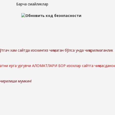
Барча смайликлар
ўтгач хам сайтда изохингиз чиқмаган бўлса унда чиқарилмаганлик
мматни ерга ургувчи АЛОМАТЛАРИ БОР изохлар сайтга чиқмасданоқ
ўчирилиши мумкин!