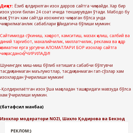
Диққат:
Ёзиб қолдирилган изох дарров сайтга чиқмайди. Хар бир
изох узоғи билан 24 соат ичида текширувдан ўтади. Мабодо бу
вақт ўтгач хам сайтда изохингиз чиқмаган бўлса унда
чиқарилмаганлик сабаблари қўйидагича бўлиши мумкин:
Сайтимизда сўкиниш, хақорот, камситиш, мазах қилиш, салбий ва
диний тарғибот, махалийчилик, миллатчилик, реклама ва қадр
қимматни ерга ургувчи АЛОМАТЛАРИ БОР изохлар сайтга
чиқмасданоқ ЎЧИРИЛАДИ!
Шунингдек миш-миш бўлиб кетишига сабабчи бўлгувчи
тасдиқланмаган маълумотлар, тасдиқланмаган гап-сўзлар хам
изохлардан ўчирилиши мумкин!
-Қолдирилаётган изох ўша мақоладан ташқаридаги мавзуда бўлса
хам ўчирилиши мумкин.
(батафсил манбаа)
Изохлар модератори NOZI, Шахло Қодирова ва Бекзод
РЕКЛОМ:)