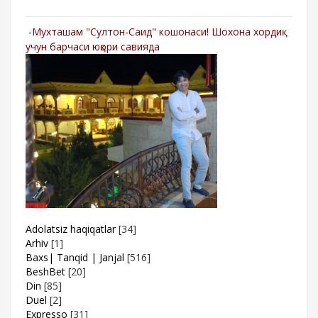
-Мухташам "Султон-Саид" кошонаси! Шохона хордиқ
учун барчаси юқори савияда
Adolatsiz haqiqatlar
[34]
Arhiv
[1]
Baxs| Tanqid | Janjal
[516]
BeshBet
[20]
Din
[85]
Duel
[2]
Expresso
[31]