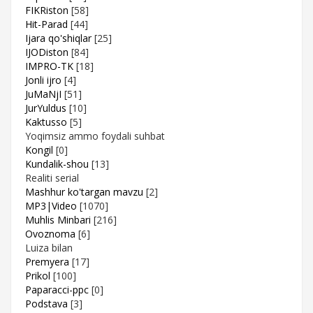
FIKRiston
[58]
Hit-Parad
[44]
Ijara qo'shiqlar
[25]
IJODiston
[84]
IMPRO-TK
[18]
Jonli ijro
[4]
JuMaNjI
[51]
JurYuldus
[10]
Kaktusso
[5]
Yoqimsiz ammo foydali suhbat
Kongil
[0]
Kundalik-shou
[13]
Realiti serial
Mashhur ko'targan mavzu
[2]
MP3|Video
[1070]
Muhlis Minbari
[216]
Ovoznoma
[6]
Luiza bilan
Premyera
[17]
Prikol
[100]
Paparacci-ppc
[0]
Podstava
[3]