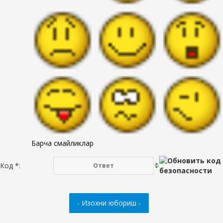
Барча смайликлар
Код *: