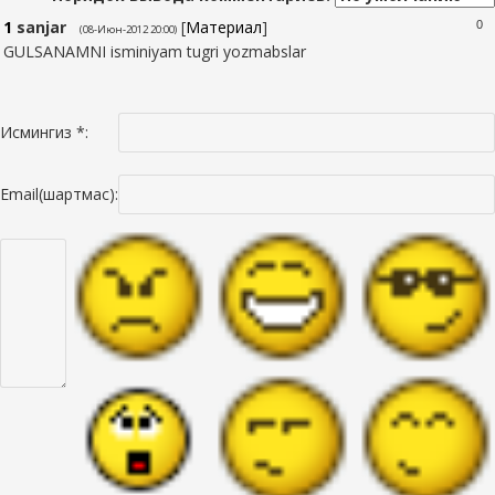
1
sanjar
[
Материал
]
0
(08-Июн-2012 20:00)
GULSANAMNI isminiyam tugri yozmabslar
Исмингиз *:
Email(шартмас):