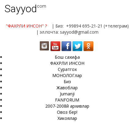
Sayyod
.com
"ФАХРЛИ ИНСОН"
?
| Биз: +99894 695-21-21 (+телеграм)
| эл.почта: sayyod@gmail.com
Бош сахифа
ФАХРЛИ ИНСОН
Суратгох
МОНОЛОГлар
Биз
Жавоблар
Jumanji
FANFORUM
2007-2008й архивлар
Овоз бер!
Хикоялар