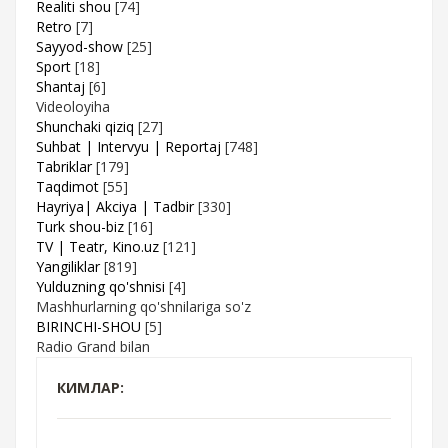
Realiti shou
[74]
Retro
[7]
Sayyod-show
[25]
Sport
[18]
Shantaj
[6]
Videoloyiha
Shunchaki qiziq
[27]
Suhbat | Intervyu | Reportaj
[748]
Tabriklar
[179]
Taqdimot
[55]
Hayriya| Akciya | Tadbir
[330]
Turk shou-biz
[16]
TV | Teatr, Kino.uz
[121]
Yangiliklar
[819]
Yulduzning qo'shnisi
[4]
Mashhurlarning qo'shnilariga so'z
BIRINCHI-SHOU
[5]
Radio Grand bilan
КИМЛАР: