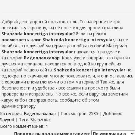
Добрый день дорогой пользователь. Ты наверное не зря
посетил эту страницу, ты её посетил для просмотра клипа
Shahzoda koncertiga intervyular
? Если ты решил
посмотреть клип Shahzoda koncertiga intervyular
, ты не
ошибся - это лучший материал данной категории! Материал
Shahzoda koncertiga intervyular
находится в разделе
и
категории
Видеолавхалар
. Как я уже и говорил, это один из
лучших материалов, находится он в одной из крупнейших
категорий нашего сайта.
Shahzoda koncertiga intervyular
не
однократно скачивали многие пользователи, и они оставались
с хорошими впечатлениями о этом материале! Так же, для
безопасности и удобства - все ссылки на просмотр были
проверены и исправлены. Но все же, если вдруг вы заметили
какую либо неисправность, сообщите об этом
администратору.
Категория
:
Видеолавхалар
|
Просмотров
: 2535 |
Добавил
:
Sayyod
|
Теги
:
Shahzoda
Всего комментариев
:
1
Порядок вывода комментариев: