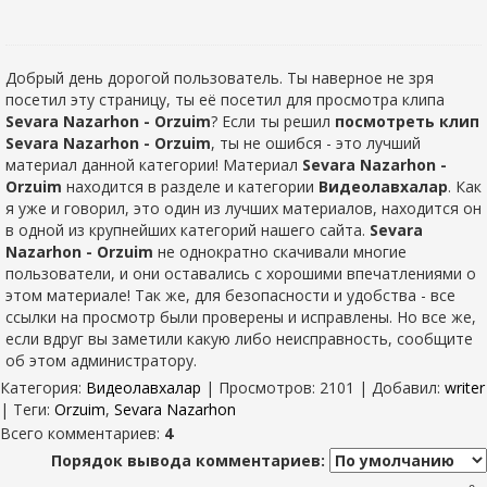
Добрый день дорогой пользователь. Ты наверное не зря
посетил эту страницу, ты её посетил для просмотра клипа
Sevara Nazarhon - Orzuim
? Если ты решил
посмотреть клип
Sevara Nazarhon - Orzuim
, ты не ошибся - это лучший
материал данной категории! Материал
Sevara Nazarhon -
Orzuim
находится в разделе
и категории
Видеолавхалар
. Как
я уже и говорил, это один из лучших материалов, находится он
в одной из крупнейших категорий нашего сайта.
Sevara
Nazarhon - Orzuim
не однократно скачивали многие
пользователи, и они оставались с хорошими впечатлениями о
этом материале! Так же, для безопасности и удобства - все
ссылки на просмотр были проверены и исправлены. Но все же,
если вдруг вы заметили какую либо неисправность, сообщите
об этом администратору.
Категория
:
Видеолавхалар
|
Просмотров
: 2101 |
Добавил
:
writer
|
Теги
:
Orzuim
,
Sevara Nazarhon
Всего комментариев
:
4
Порядок вывода комментариев: