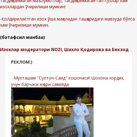
тасдиқланмаган маълумотлар, тасдиқланмаган гап-сўзлар хам
изохлардан ўчирилиши мумкин!
-Қолдирилаётган изох ўша мақоладан ташқаридаги мавзуда бўлса
хам ўчирилиши мумкин.
(батафсил манбаа)
Изохлар модератори NOZI, Шахло Қодирова ва Бекзод
РЕКЛОМ:)
-Мухташам "Султон-Саид" кошонаси! Шохона хордиқ
учун барчаси юқори савияда