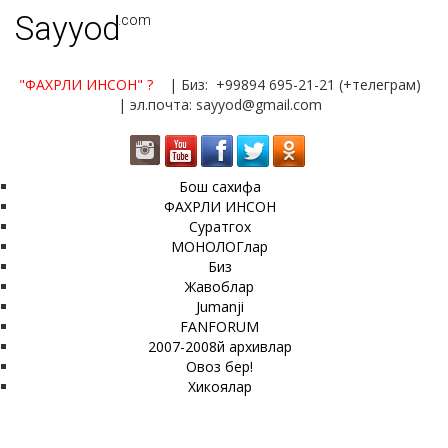
Sayyod
.com
"ФАХРЛИ ИНСОН"
?
| Биз: +99894 695-21-21 (+телеграм)
| эл.почта: sayyod@gmail.com
Бош сахифа
ФАХРЛИ ИНСОН
Суратгох
МОНОЛОГлар
Биз
Жавоблар
Jumanji
FANFORUM
2007-2008й архивлар
Овоз бер!
Хикоялар