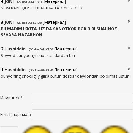
4
JONI
[
Материал
]
0
(29-Ноя-2014 21:42)
SEVARANI QOSHIQLARIDA TABIYLIK BOR
3
JONI
[
Материал
]
0
(29-Ноя-2014 21:38)
BILMADIM IKKITA UZ.DA SANOTKOR BOR BIRI SHAHNOZ
SEVARA NAZARHON
2
Husniddin
[
Материал
]
0
(20-Ноя-2014 01:29)
Soyyod dunyodagi super saitlardan biri
1
Husniddin
[
Материал
]
0
(20-Ноя-2014 01:28)
dunyoning shodligi yigilsa butun dostlar deydoridan bololmas ustun
Исмингиз *:
Email(шартмас):