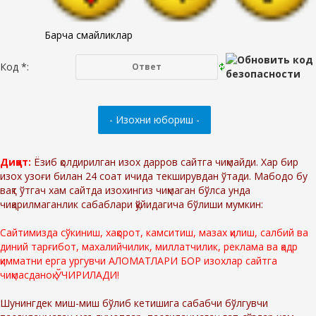
Барча смайликлар
Код *:
Диққат:
Ёзиб қолдирилган изох дарров сайтга чиқмайди. Хар бир
изох узоғи билан 24 соат ичида текширувдан ўтади. Мабодо бу
вақт ўтгач хам сайтда изохингиз чиқмаган бўлса унда
чиқарилмаганлик сабаблари қўйидагича бўлиши мумкин:
Сайтимизда сўкиниш, хақорот, камситиш, мазах қилиш, салбий ва
диний тарғибот, махалийчилик, миллатчилик, реклама ва қадр
қимматни ерга ургувчи АЛОМАТЛАРИ БОР изохлар сайтга
чиқмасданоқ ЎЧИРИЛАДИ!
Шунингдек миш-миш бўлиб кетишига сабабчи бўлгувчи