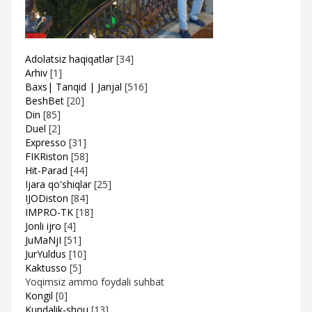
Adolatsiz haqiqatlar
[34]
Arhiv
[1]
Baxs| Tanqid | Janjal
[516]
BeshBet
[20]
Din
[85]
Duel
[2]
Expresso
[31]
FIKRiston
[58]
Hit-Parad
[44]
Ijara qo'shiqlar
[25]
IJODiston
[84]
IMPRO-TK
[18]
Jonli ijro
[4]
JuMaNjI
[51]
JurYuldus
[10]
Kaktusso
[5]
Yoqimsiz ammo foydali suhbat
Kongil
[0]
Kundalik-shou
[13]