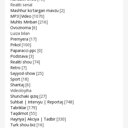
Realiti serial
Mashhur ko'targan mavzu
[2]
MP3|Video
[1070]
Muhlis Minbari
[216]
Ovoznoma
[6]
Luiza bilan
Premyera
[17]
Prikol
[100]
Paparacci-ppc
[0]
Podstava
[3]
Realiti shou
[74]
Retro
[7]
Sayyod-show
[25]
Sport
[18]
Shantaj
[6]
Videoloyiha
Shunchaki qiziq
[27]
Suhbat | Intervyu | Reportaj
[748]
Tabriklar
[179]
Taqdimot
[55]
Hayriya| Akciya | Tadbir
[330]
Turk shou-biz
[16]