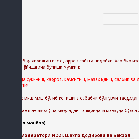
Код *:
Диққат:
Ёзиб қолдирилган изох дарров сайтга чиқмайди. Хар бир из
сабаблари қўйидагича бўлиши мумкин:
Сайтимизда сўкиниш, хақорот, камситиш, мазах қилиш, салбий ва
ЎЧИРИЛАДИ!
Шунингдек миш-миш бўлиб кетишига сабабчи бўлгувчи тасдиқлан
-Қолдирилаётган изох ўша мақоладан ташқаридаги мавзуда бўлса
(батафсил манбаа)
Изохлар модератори NOZI, Шахло Қодирова ва Бекзод