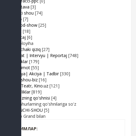
Paparacci-ppc
[0]
Podstava
[3]
Realiti shou
[74]
Retro
[7]
Sayyod-show
[25]
Sport
[18]
Shantaj
[6]
Videoloyiha
Shunchaki qiziq
[27]
Suhbat | Intervyu | Reportaj
[748]
Tabriklar
[179]
Taqdimot
[55]
Hayriya| Akciya | Tadbir
[330]
Turk shou-biz
[16]
TV | Teatr, Kino.uz
[121]
Yangiliklar
[819]
Yulduzning qo'shnisi
[4]
Mashhurlarning qo'shnilariga so'z
BIRINCHI-SHOU
[5]
Radio Grand bilan
КИМЛАР: