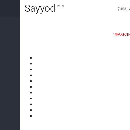
Sayyod
.com
"ФАХРЛ