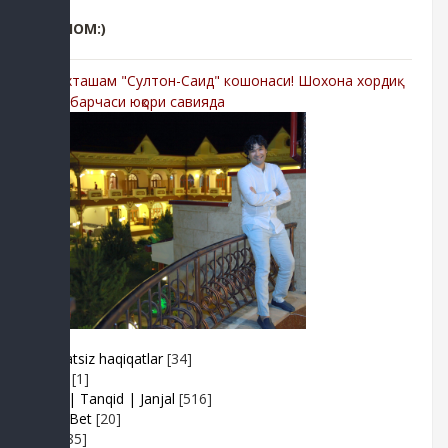
РЕКЛОМ:)
-Мухташам "Султон-Саид" кошонаси! Шохона хордиқ
учун барчаси юқори савияда
Adolatsiz haqiqatlar
[34]
Arhiv
[1]
Baxs| Tanqid | Janjal
[516]
BeshBet
[20]
Din
[85]