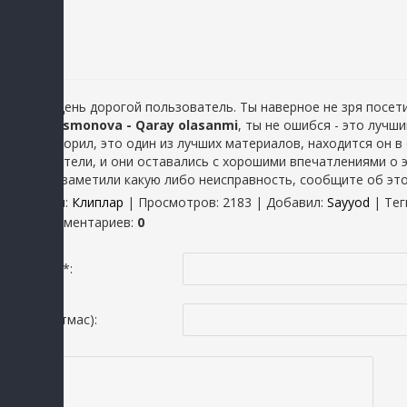
Добрый день дорогой пользователь. Ты наверное не зря посети
Nilufar Usmonova - Qaray olasanmi
, ты не ошибся - это луч
уже и говорил, это один из лучших материалов, находится он в
пользователи, и они оставались с хорошими впечатлениями о э
вдруг вы заметили какую либо неисправность, сообщите об эт
Категория
:
Клиплар
|
Просмотров
: 2183 |
Добавил
:
Sayyod
|
Тег
Всего комментариев
:
0
Исмингиз *:
Email(шартмас):