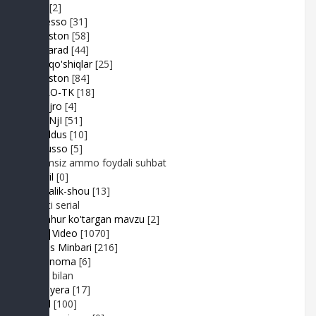
Duel
[2]
Expresso
[31]
FIKRiston
[58]
Hit-Parad
[44]
Ijara qo'shiqlar
[25]
IJODiston
[84]
IMPRO-TK
[18]
Jonli ijro
[4]
JuMaNjI
[51]
JurYuldus
[10]
Kaktusso
[5]
Yoqimsiz ammo foydali suhbat
Kongil
[0]
Kundalik-shou
[13]
Realiti serial
Mashhur ko'targan mavzu
[2]
MP3|Video
[1070]
Muhlis Minbari
[216]
Ovoznoma
[6]
Luiza bilan
Premyera
[17]
Prikol
[100]