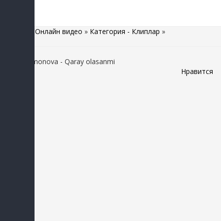
Главная
»
Онлайн видео
»
Категория - Клиплар
»
Nilufar Usmonova - Qaray olasanmi
Нравится