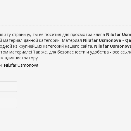
л эту страницу, ты её посетил для просмотра клипа
Nilufar Us
ший материал данной категории! Материал
Nilufar Usmonova - Qa
 одной из крупнейших категорий нашего сайта.
Nilufar Usmonova
том материале! Так же, для безопасности и удобства - все ссыл
ом администратору.
и
:
Nilufar Usmonova