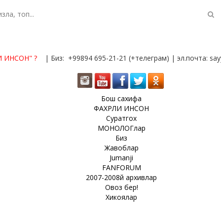
И ИНСОН"
?
| Биз: +99894 695-21-21 (+телеграм) | эл.почта: s
Бош сахифа
ФАХРЛИ ИНСОН
Суратгох
МОНОЛОГлар
Биз
Жавоблар
Jumanji
FANFORUM
2007-2008й архивлар
Овоз бер!
Хикоялар