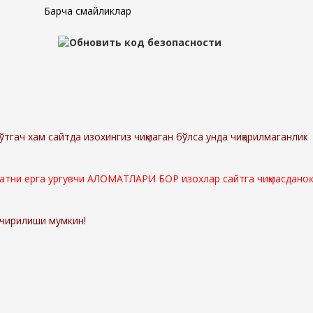
Барча смайликлар
ўтгач хам сайтда изохингиз чиқмаган бўлса унда чиқарилмаганлик
мматни ерга ургувчи АЛОМАТЛАРИ БОР изохлар сайтга чиқмасданоқ
ўчирилиши мумкин!