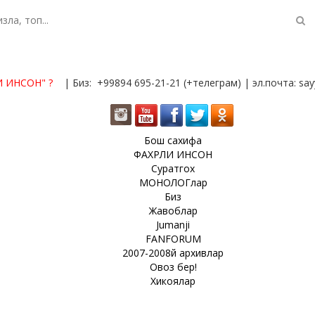
И ИНСОН"
?
| Биз: +99894 695-21-21 (+телеграм) | эл.почта: s
Бош сахифа
ФАХРЛИ ИНСОН
Суратгох
МОНОЛОГлар
Биз
Жавоблар
Jumanji
FANFORUM
2007-2008й архивлар
Овоз бер!
Хикоялар