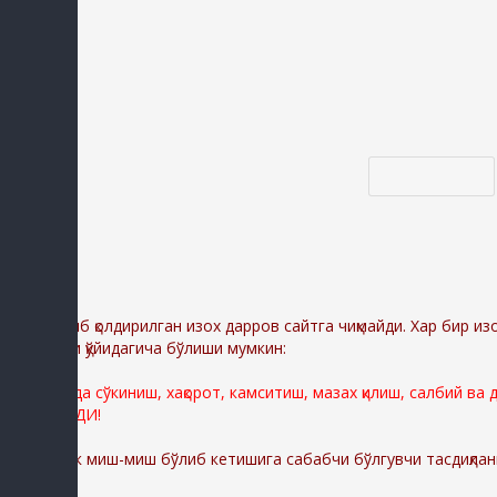
Код *:
Диққат:
Ёзиб қолдирилган изох дарров сайтга чиқмайди. Хар бир из
сабаблари қўйидагича бўлиши мумкин:
Сайтимизда сўкиниш, хақорот, камситиш, мазах қилиш, салбий ва
ЎЧИРИЛАДИ!
Шунингдек миш-миш бўлиб кетишига сабабчи бўлгувчи тасдиқлан