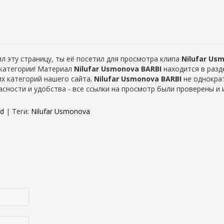
л эту страницу, ты её посетил для просмотра клипа
Nilufar Us
 категории! Материал
Nilufar Usmonova BARBI
находится в раз
их категорий нашего сайта.
Nilufar Usmonova BARBI
не однократ
сности и удобства - все ссылки на просмотр были проверены и и
od
|
Теги
:
Nilufar Usmonova