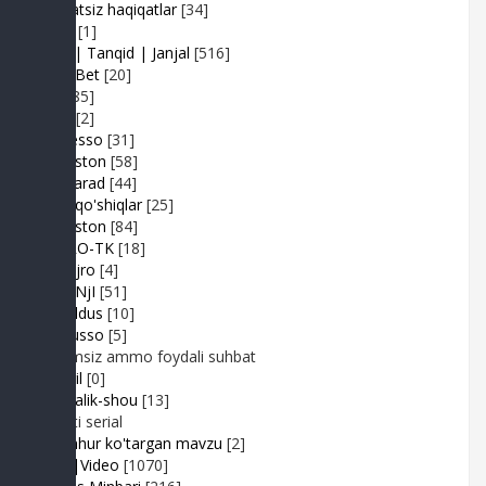
Adolatsiz haqiqatlar
[34]
Arhiv
[1]
Baxs| Tanqid | Janjal
[516]
BeshBet
[20]
Din
[85]
Duel
[2]
Expresso
[31]
FIKRiston
[58]
Hit-Parad
[44]
Ijara qo'shiqlar
[25]
IJODiston
[84]
IMPRO-TK
[18]
Jonli ijro
[4]
JuMaNjI
[51]
JurYuldus
[10]
Kaktusso
[5]
Yoqimsiz ammo foydali suhbat
Kongil
[0]
Kundalik-shou
[13]
Realiti serial
Mashhur ko'targan mavzu
[2]
MP3|Video
[1070]