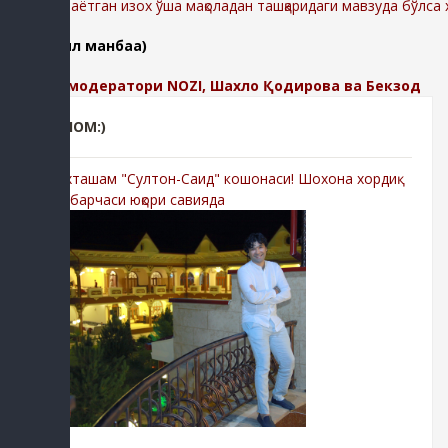
-Қолдирилаётган изох ўша мақоладан ташқаридаги мавзуда бўлса
(батафсил манбаа)
Изохлар модератори NOZI, Шахло Қодирова ва Бекзод
РЕКЛОМ:)
-Мухташам "Султон-Саид" кошонаси! Шохона хордиқ
учун барчаси юқори савияда