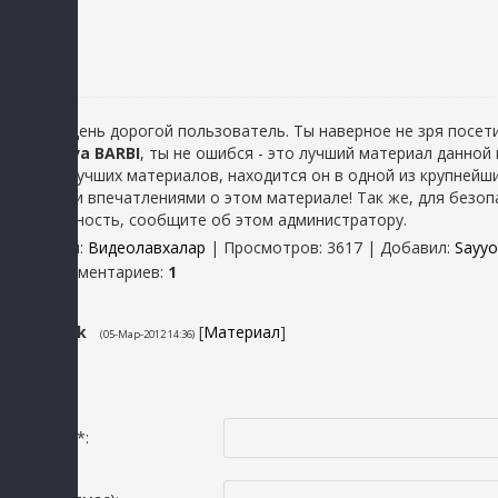
Добрый день дорогой пользователь. Ты наверное не зря посети
Usmonova BARBI
, ты не ошибся - это лучший материал данной
один из лучших материалов, находится он в одной из крупнейш
хорошими впечатлениями о этом материале! Так же, для безопа
неисправность, сообщите об этом администратору.
Категория
:
Видеолавхалар
|
Просмотров
: 3617 |
Добавил
:
Sayy
Всего комментариев
:
1
1
jasurbek
[
Материал
]
(05-Мар-2012 14:36)
SUPER
Исмингиз *: