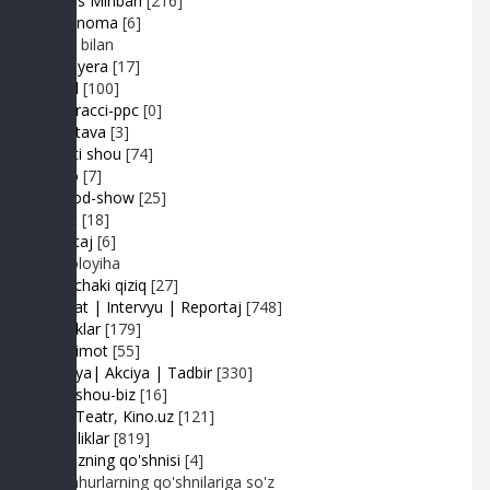
Muhlis Minbari
[216]
Ovoznoma
[6]
Luiza bilan
Premyera
[17]
Prikol
[100]
Paparacci-ppc
[0]
Podstava
[3]
Realiti shou
[74]
Retro
[7]
Sayyod-show
[25]
Sport
[18]
Shantaj
[6]
Videoloyiha
Shunchaki qiziq
[27]
Suhbat | Intervyu | Reportaj
[748]
Tabriklar
[179]
Taqdimot
[55]
Hayriya| Akciya | Tadbir
[330]
Turk shou-biz
[16]
TV | Teatr, Kino.uz
[121]
Yangiliklar
[819]
Yulduzning qo'shnisi
[4]
Mashhurlarning qo'shnilariga so'z