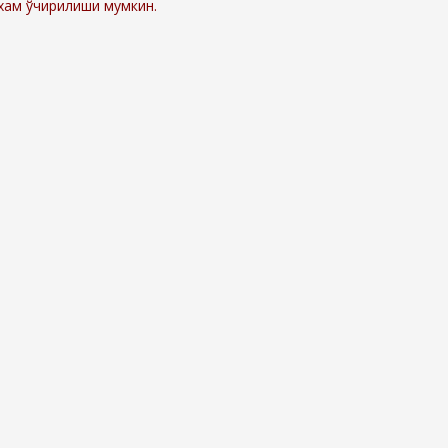
 хам ўчирилиши мумкин.