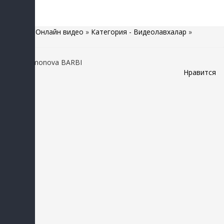
Главная
»
Онлайн видео
»
Категория - Видеолавхалар
»
Nilufar Usmonova BARBI
Нравится