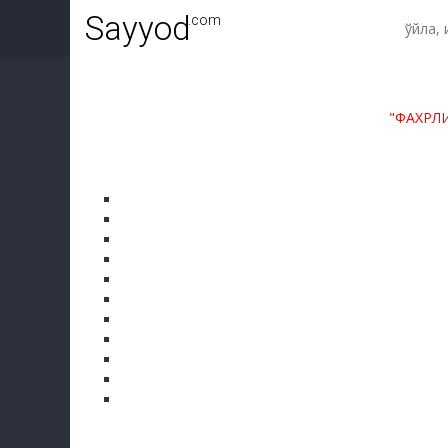
Sayyod
.com
"ФАХРЛ