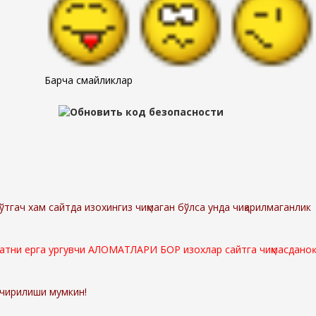
Барча смайликлар
ўтгач хам сайтда изохингиз чиқмаган бўлса унда чиқарилмаганлик
мматни ерга ургувчи АЛОМАТЛАРИ БОР изохлар сайтга чиқмасданоқ
ўчирилиши мумкин!