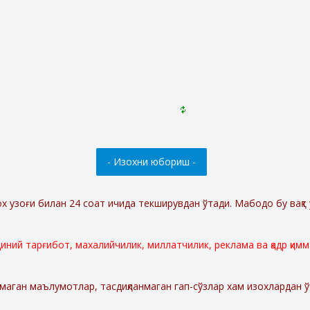
ох узоғи билан 24 соат ичида текширувдан ўтади. Мабодо бу вақт 
 диний тарғибот, махалийчилик, миллатчилик, реклама ва қадр қи
маган маълумотлар, тасдиқланмаган гап-сўзлар хам изохлардан 