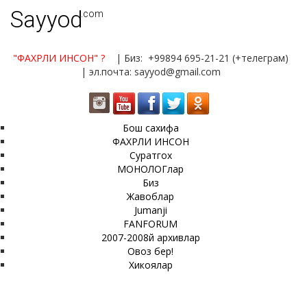
Sayyod
.com
"ФАХРЛИ ИНСОН"
?
| Биз: +99894 695-21-21 (+телеграм)
| эл.почта: sayyod@gmail.com
Бош сахифа
ФАХРЛИ ИНСОН
Суратгох
МОНОЛОГлар
Биз
Жавоблар
Jumanji
FANFORUM
2007-2008й архивлар
Овоз бер!
Хикоялар