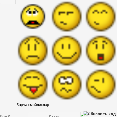
Барча смайликлар
Код *: