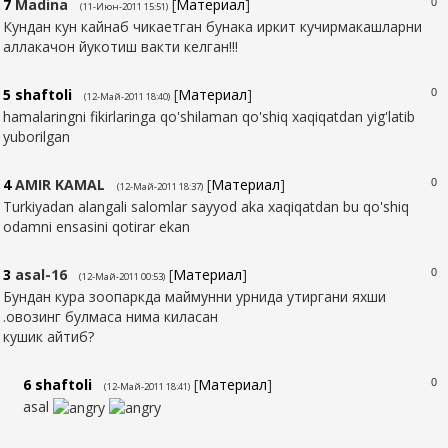
7
Madina
[
Материал
]
0
(11-Июн-2011 15:51)
Кундан кун кайнаб чикаетган бунака иркит кучирмакашларни
аллакачон йукотиш вакти келган!!!
5
shaftoli
[
Материал
]
0
(12-Май-2011 18:40)
hamalaringni fikirlaringa qo'shilaman qo'shiq xaqiqatdan yig'latib
yuborilgan
4
AMIR KAMAL
[
Материал
]
0
(12-Май-2011 18:37)
Turkiyadan alangali salomlar sayyod aka xaqiqatdan bu qo'shiq
odamni ensasini qotirar ekan
3
asal-16
[
Материал
]
0
(12-Май-2011 00:53)
Бундан кура зоопаркда маймунни урнида утиргани яхши
.овозинг булмаса нима киласан
кушик айтиб?
6
shaftoli
[
Материал
]
0
(12-Май-2011 18:41)
asal