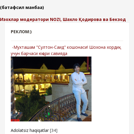
(батафсил манбаа)
Изохлар модератори NOZI, Шахло Қодирова ва Бекзод
РЕКЛОМ:)
-Мухташам "Султон-Саид" кошонаси! Шохона хордиқ
учун барчаси юқори савияда
Adolatsiz haqiqatlar
[34]