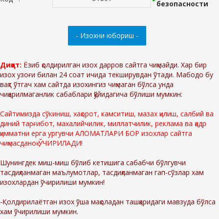
Диққат:
Ёзиб қолдирилган изох дарров сайтга чиқмайди. Хар бир
изох узоғи билан 24 соат ичида текширувдан ўтади. Мабодо бу
вақт ўтгач хам сайтда изохингиз чиқмаган бўлса унда
чиқарилмаганлик сабаблари қўйидагича бўлиши мумкин:
Сайтимизда сўкиниш, хақорот, камситиш, мазах қилиш, салбий ва
диний тарғибот, махалийчилик, миллатчилик, реклама ва қадр
қимматни ерга ургувчи АЛОМАТЛАРИ БОР изохлар сайтга
чиқмасданоқ ЎЧИРИЛАДИ!
Шунингдек миш-миш бўлиб кетишига сабабчи бўлгувчи
тасдиқланмаган маълумотлар, тасдиқланмаган гап-сўзлар хам
изохлардан ўчирилиши мумкин!
-Қолдирилаётган изох ўша мақоладан ташқаридаги мавзуда бўлса
хам ўчирилиши мумкин.