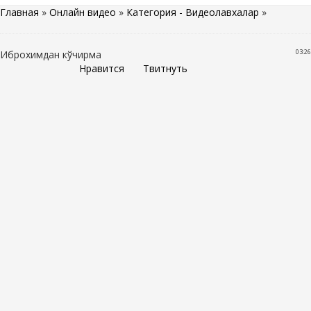
Главная
»
Онлайн видео
»
Категория - Видеолавхалар
»
03:26
Иброхимдан кўчирма
Нравится
Твитнуть