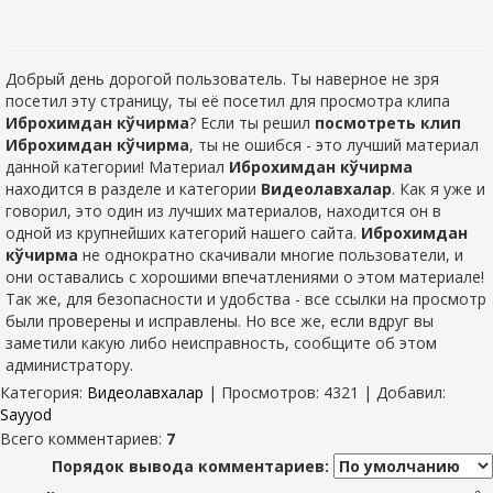
Добрый день дорогой пользователь. Ты наверное не зря
посетил эту страницу, ты её посетил для просмотра клипа
Иброхимдан кўчирма
? Если ты решил
посмотреть клип
Иброхимдан кўчирма
, ты не ошибся - это лучший материал
данной категории! Материал
Иброхимдан кўчирма
находится в разделе
и категории
Видеолавхалар
. Как я уже и
говорил, это один из лучших материалов, находится он в
одной из крупнейших категорий нашего сайта.
Иброхимдан
кўчирма
не однократно скачивали многие пользователи, и
они оставались с хорошими впечатлениями о этом материале!
Так же, для безопасности и удобства - все ссылки на просмотр
были проверены и исправлены. Но все же, если вдруг вы
заметили какую либо неисправность, сообщите об этом
администратору.
Категория
:
Видеолавхалар
|
Просмотров
: 4321 |
Добавил
:
Sayyod
Всего комментариев
:
7
Порядок вывода комментариев: