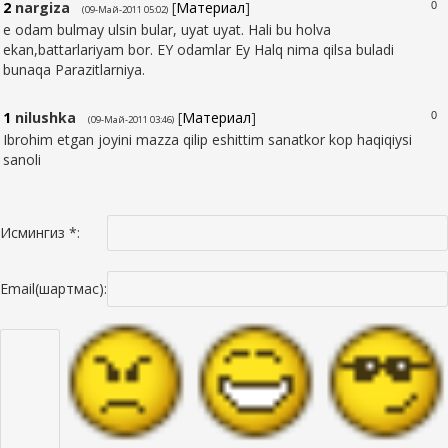
2
nargiza
[
Материал
]
0
(09-Май-2011 05:02)
e odam bulmay ulsin bular, uyat uyat. Hali bu holva
ekan,battarlariyam bor. EY odamlar Ey Halq nima qilsa buladi
bunaqa Parazitlarniya.
1
nilushka
[
Материал
]
0
(09-Май-2011 03:46)
Ibrohim etgan joyini mazza qilip eshittim sanatkor kop haqiqiysi
sanoli
Исмингиз *:
Email(шартмас):