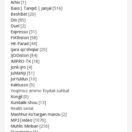
Arhiv
[1]
Baxs| Tanqid | Janjal
[516]
BeshBet
[20]
Din
[85]
Duel
[2]
Expresso
[31]
FIKRiston
[58]
Hit-Parad
[44]
Ijara qo'shiqlar
[25]
IJODiston
[84]
IMPRO-TK
[18]
Jonli ijro
[4]
JuMaNjI
[51]
JurYuldus
[10]
Kaktusso
[5]
Yoqimsiz ammo foydali suhbat
Kongil
[0]
Kundalik-shou
[13]
Realiti serial
Mashhur ko'targan mavzu
[2]
MP3|Video
[1070]
Muhlis Minbari
[216]
Ovoznoma
[6]