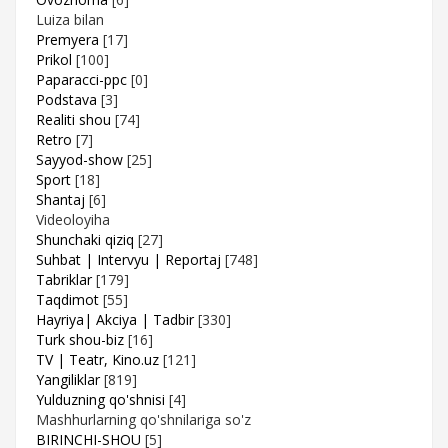
Luiza bilan
Premyera
[17]
Prikol
[100]
Paparacci-ppc
[0]
Podstava
[3]
Realiti shou
[74]
Retro
[7]
Sayyod-show
[25]
Sport
[18]
Shantaj
[6]
Videoloyiha
Shunchaki qiziq
[27]
Suhbat | Intervyu | Reportaj
[748]
Tabriklar
[179]
Taqdimot
[55]
Hayriya| Akciya | Tadbir
[330]
Turk shou-biz
[16]
TV | Teatr, Kino.uz
[121]
Yangiliklar
[819]
Yulduzning qo'shnisi
[4]
Mashhurlarning qo'shnilariga so'z
BIRINCHI-SHOU
[5]