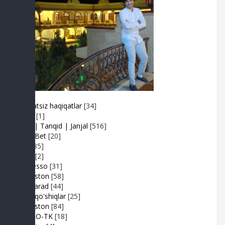
Adolatsiz haqiqatlar
[34]
Arhiv
[1]
Baxs| Tanqid | Janjal
[516]
BeshBet
[20]
Din
[85]
Duel
[2]
Expresso
[31]
FIKRiston
[58]
Hit-Parad
[44]
Ijara qo'shiqlar
[25]
IJODiston
[84]
IMPRO-TK
[18]