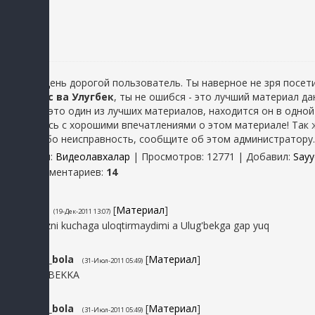
Добрый день дорогой пользователь. Ты наверное не зря посети
Иглесиас ва Улугбек
, ты не ошибся - это лучший материал д
говорил, это один из лучших материалов, находится он в одной
оставались с хорошими впечатлениями о этом материале! Так ж
какую либо неисправность, сообщите об этом администратору.
Категория
:
Видеолавхалар
|
Просмотров
: 12771 |
Добавил
:
Say
Всего комментариев
:
14
14
Buxor
[
Материал
]
(19-Дек-2011 13:07)
Manavi qizni kuchaga uloqtirmaydimi a Ulug'bekga gap yuq
13
Takoy_bola
[
Материал
]
(31-Июл-2011 05:49)
qoil ULUGBEKKA
12
Takoy_bola
[
Материал
]
(31-Июл-2011 05:49)