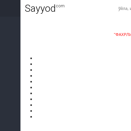
Sayyod
.com
"ФАХРЛ