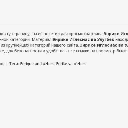
л эту страницу, ты её посетил для просмотра клипа
Энрике Игл
анной категории! Материал
Энрике Иглесиас ва Улугбек
находи
 из крупнейших категорий нашего сайта.
Энрике Иглесиас ва У
е, для безопасности и удобства - все ссылки на просмотр были 
yod
|
Теги
:
Enrique and uzbek
,
Enrike va o'zbek