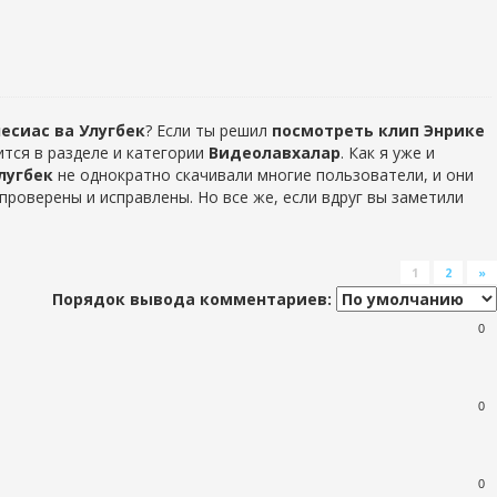
есиас ва Улугбек
? Если ты решил
посмотреть клип Энрике
тся в разделе
и категории
Видеолавхалар
. Как я уже и
лугбек
не однократно скачивали многие пользователи, и они
проверены и исправлены. Но все же, если вдруг вы заметили
1
2
»
Порядок вывода комментариев:
0
0
0