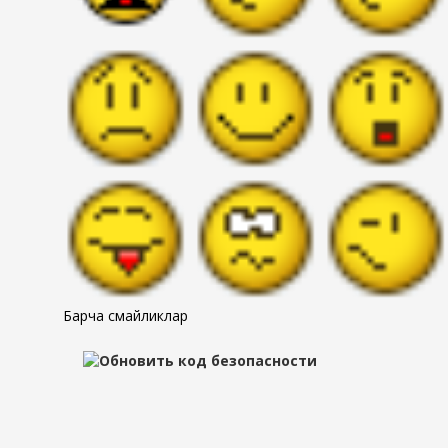
Барча смайликлар