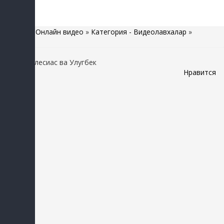
Главная
»
Онлайн видео
»
Категория - Видеолавхалар
»
Энрике Иглесиас ва Улугбек
Нравится