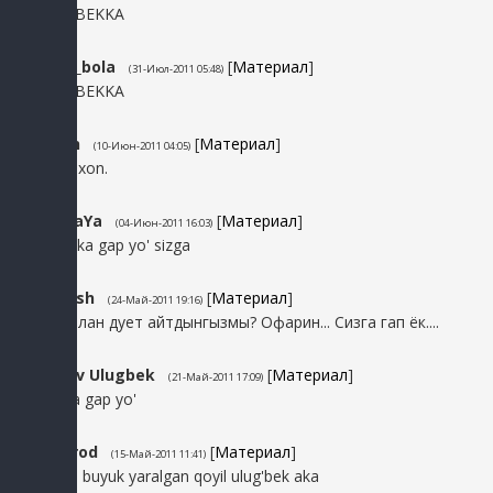
qoil ULUGBEKKA
11
Takoy_bola
[
Материал
]
(31-Июл-2011 05:48)
qoil ULUGBEKKA
10
sarbon
[
Материал
]
(10-Июн-2011 04:05)
salom okaxon.
9
MisS_MaYa
[
Материал
]
(04-Июн-2011 16:03)
Ulug'bek aka gap yo' sizga
8
Quwanish
[
Материал
]
(24-Май-2011 19:16)
Енрике билан дует айтдынгызмы? Офарин... Сизга гап ёк....
7
Uzbekov Ulugbek
[
Материал
]
(21-Май-2011 17:09)
Ulug'bekka gap yo'
6
Hojimurod
[
Материал
]
(15-Май-2011 11:41)
o'zbek o'zi buyuk yaralgan qoyil ulug'bek aka