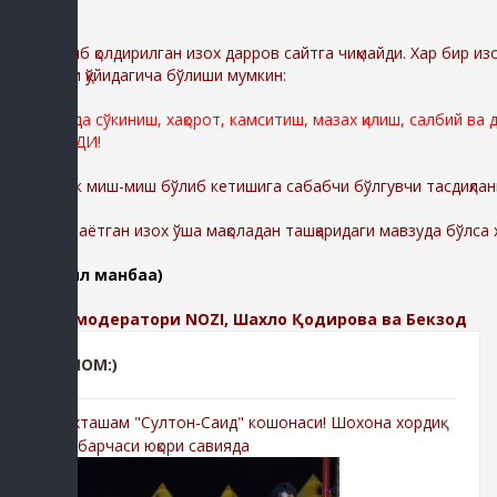
Диққат:
Ёзиб қолдирилган изох дарров сайтга чиқмайди. Хар бир из
сабаблари қўйидагича бўлиши мумкин:
Сайтимизда сўкиниш, хақорот, камситиш, мазах қилиш, салбий ва
ЎЧИРИЛАДИ!
Шунингдек миш-миш бўлиб кетишига сабабчи бўлгувчи тасдиқлан
-Қолдирилаётган изох ўша мақоладан ташқаридаги мавзуда бўлса
(батафсил манбаа)
Изохлар модератори NOZI, Шахло Қодирова ва Бекзод
РЕКЛОМ:)
-Мухташам "Султон-Саид" кошонаси! Шохона хордиқ
учун барчаси юқори савияда