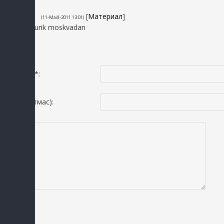
5
Nurik92
[
Материал
]
(11-Май-2011 13:01)
Gap yoq nurik moskvadan
Исмингиз *:
Email(шартмас):