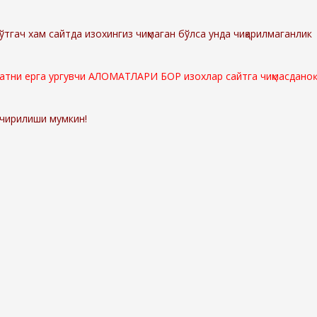
ўтгач хам сайтда изохингиз чиқмаган бўлса унда чиқарилмаганлик
мматни ерга ургувчи АЛОМАТЛАРИ БОР изохлар сайтга чиқмасданоқ
ўчирилиши мумкин!