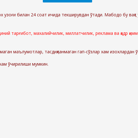
ох узоғи билан 24 соат ичида текширувдан ўтади. Мабодо бу вақт 
 диний тарғибот, махалийчилик, миллатчилик, реклама ва қадр қи
маган маълумотлар, тасдиқланмаган гап-сўзлар хам изохлардан 
 хам ўчирилиши мумкин.