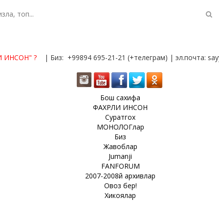
И ИНСОН"
?
| Биз: +99894 695-21-21 (+телеграм) | эл.почта: s
Бош сахифа
ФАХРЛИ ИНСОН
Суратгох
МОНОЛОГлар
Биз
Жавоблар
Jumanji
FANFORUM
2007-2008й архивлар
Овоз бер!
Хикоялар