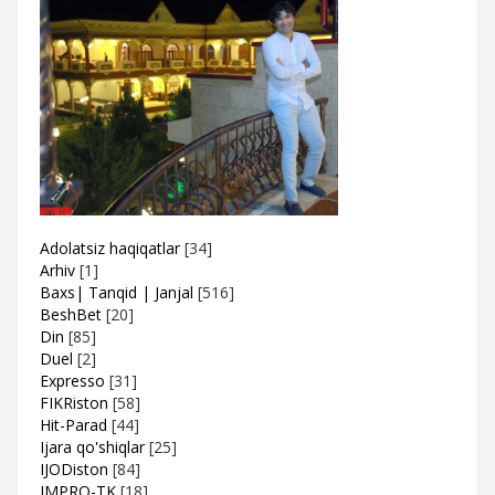
Adolatsiz haqiqatlar
[34]
Arhiv
[1]
Baxs| Tanqid | Janjal
[516]
BeshBet
[20]
Din
[85]
Duel
[2]
Expresso
[31]
FIKRiston
[58]
Hit-Parad
[44]
Ijara qo'shiqlar
[25]
IJODiston
[84]
IMPRO-TK
[18]