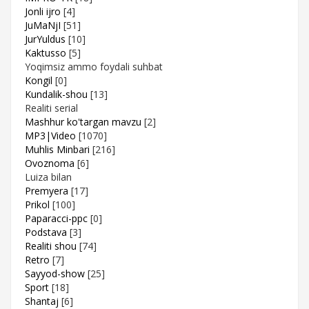
Jonli ijro
[4]
JuMaNjI
[51]
JurYuldus
[10]
Kaktusso
[5]
Yoqimsiz ammo foydali suhbat
Kongil
[0]
Kundalik-shou
[13]
Realiti serial
Mashhur ko'targan mavzu
[2]
MP3|Video
[1070]
Muhlis Minbari
[216]
Ovoznoma
[6]
Luiza bilan
Premyera
[17]
Prikol
[100]
Paparacci-ppc
[0]
Podstava
[3]
Realiti shou
[74]
Retro
[7]
Sayyod-show
[25]
Sport
[18]
Shantaj
[6]