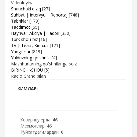
Videoloyiha
Shunchaki qiziq
[27]
Suhbat | Intervyu | Reportaj
[748]
Tabriklar
[179]
Taqdimot
[55]
Hayriya| Akciya | Tadbir
[330]
Turk shou-biz
[16]
TV | Teatr, Kino.uz
[121]
Yangiliklar
[819]
Yulduzning qo'shnisi
[4]
Mashhurlarning qo'shnilariga so'z
BIRINCHI-SHOU
[5]
Radio Grand bilan
КИМЛАР:
Хозир шу ерда:
46
Мехмонлар:
46
Рўйхатдагилардан:
0