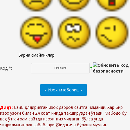
Барча смайликлар
Код *:
Диққат:
Ёзиб қолдирилган изох дарров сайтга чиқмайди. Хар бир
изох узоғи билан 24 соат ичида текширувдан ўтади. Мабодо бу
вақт ўтгач хам сайтда изохингиз чиқмаган бўлса унда
чиқарилмаганлик сабаблари қўйидагича бўлиши мумкин: