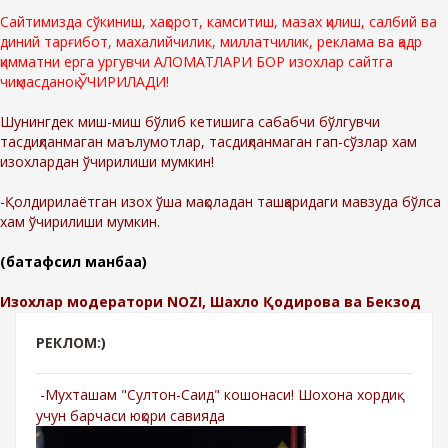
Сайтимизда сўкиниш, хақорот, камситиш, мазах қилиш, салбий ва
диний тарғибот, махалийчилик, миллатчилик, реклама ва қадр
қимматни ерга ургувчи АЛОМАТЛАРИ БОР изохлар сайтга
чиқмасданоқ ЎЧИРИЛАДИ!
Шунингдек миш-миш бўлиб кетишига сабабчи бўлгувчи
тасдиқланмаган маълумотлар, тасдиқланмаган гап-сўзлар хам
изохлардан ўчирилиши мумкин!
-Қолдирилаётган изох ўша мақоладан ташқаридаги мавзуда бўлса
хам ўчирилиши мумкин.
(батафсил манбаа)
Изохлар модератори NOZI, Шахло Қодирова ва Бекзод
РЕКЛОМ:)
-Мухташам "Султон-Саид" кошонаси! Шохона хордиқ
учун барчаси юқори савияда