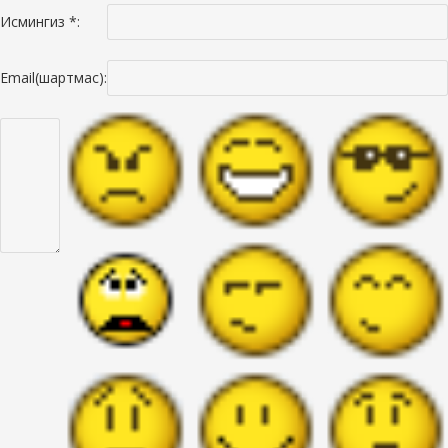
Исмингиз *:
Email(шартмас):