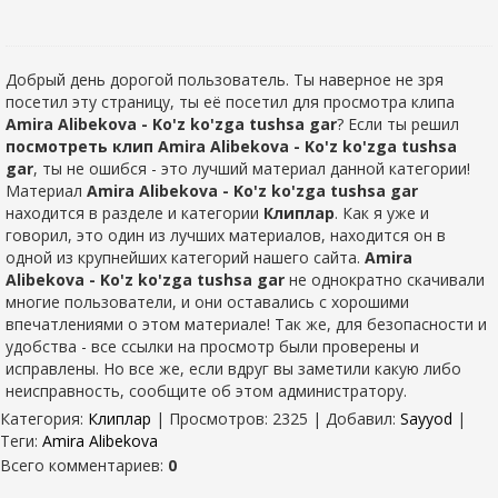
Добрый день дорогой пользователь. Ты наверное не зря
посетил эту страницу, ты её посетил для просмотра клипа
Amira Alibekova - Ko'z ko'zga tushsa gar
? Если ты решил
посмотреть клип Amira Alibekova - Ko'z ko'zga tushsa
gar
, ты не ошибся - это лучший материал данной категории!
Материал
Amira Alibekova - Ko'z ko'zga tushsa gar
находится в разделе
и категории
Клиплар
. Как я уже и
говорил, это один из лучших материалов, находится он в
одной из крупнейших категорий нашего сайта.
Amira
Alibekova - Ko'z ko'zga tushsa gar
не однократно скачивали
многие пользователи, и они оставались с хорошими
впечатлениями о этом материале! Так же, для безопасности и
удобства - все ссылки на просмотр были проверены и
исправлены. Но все же, если вдруг вы заметили какую либо
неисправность, сообщите об этом администратору.
Категория
:
Клиплар
|
Просмотров
: 2325 |
Добавил
:
Sayyod
|
Теги
:
Amira Alibekova
Всего комментариев
:
0