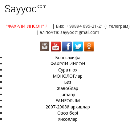
Sayyod
.com
"ФАХРЛИ ИНСОН"
?
| Биз: +99894 695-21-21 (+телеграм)
| эл.почта: sayyod@gmail.com
Бош сахифа
ФАХРЛИ ИНСОН
Суратгох
МОНОЛОГлар
Биз
Жавоблар
Jumanji
FANFORUM
2007-2008й архивлар
Овоз бер!
Хикоялар