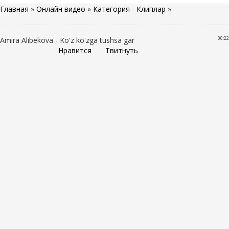
Главная
»
Онлайн видео
»
Категория - Клиплар
»
00:22
Amira Alibekova - Ko'z ko'zga tushsa gar
Нравится
Твитнуть