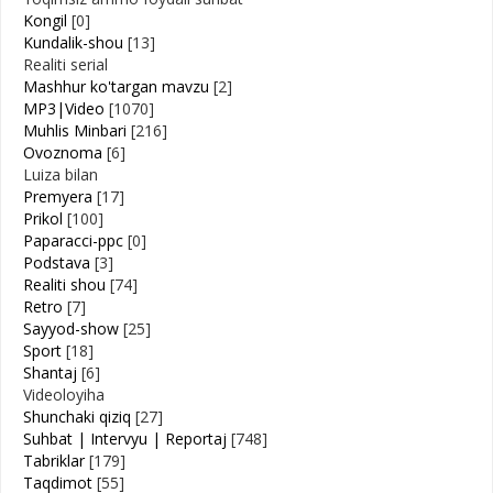
Kongil
[0]
Kundalik-shou
[13]
Realiti serial
Mashhur ko'targan mavzu
[2]
MP3|Video
[1070]
Muhlis Minbari
[216]
Ovoznoma
[6]
Luiza bilan
Premyera
[17]
Prikol
[100]
Paparacci-ppc
[0]
Podstava
[3]
Realiti shou
[74]
Retro
[7]
Sayyod-show
[25]
Sport
[18]
Shantaj
[6]
Videoloyiha
Shunchaki qiziq
[27]
Suhbat | Intervyu | Reportaj
[748]
Tabriklar
[179]
Taqdimot
[55]