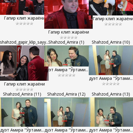
Гапир клип жараёни
Гапир клип жараён
Гапир клип жараёни
shahzod_gapir_klip_sayy...
Shahzod_Amira (1)
Shahzod_Amira (10)
дуэт Амира "Ўртами...
дуэт Амира "Ўртами...
Гапир клип жараёни
Shahzod_Amira (11)
Shahzod_Amira (12)
Shahzod_Amira (13)
дуэт Амира "Ўртами...
дуэт Амира "Ўртами...
дуэт Амира "Ўртами...