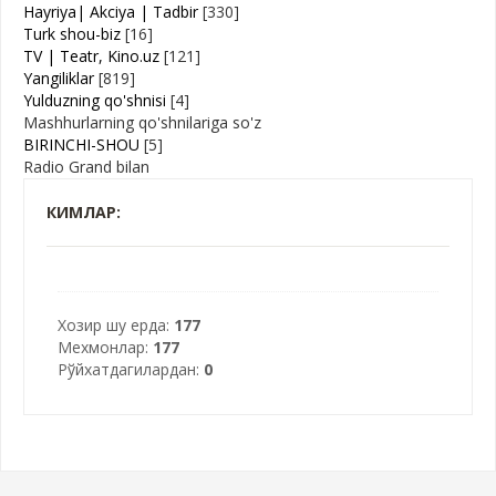
Hayriya| Akciya | Tadbir
[330]
Turk shou-biz
[16]
TV | Teatr, Kino.uz
[121]
Yangiliklar
[819]
Yulduzning qo'shnisi
[4]
Mashhurlarning qo'shnilariga so'z
BIRINCHI-SHOU
[5]
Radio Grand bilan
КИМЛАР:
Хозир шу ерда:
177
Мехмонлар:
177
Рўйхатдагилардан:
0