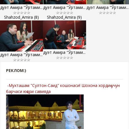
дуэт Амира "Ўртами...
дуэт Амира "Ўртами...
дуэт Амира "Ўртами...
Shahzod_Amira (8)
Shahzod_Amira (9)
дуэт Амира "Ўртами...
дуэт Амира "Ўртами...
РЕКЛОМ:)
-Мухташам "Султон-Саид" кошонаси! Шохона хордиқ учун
барчаси юқори савияда