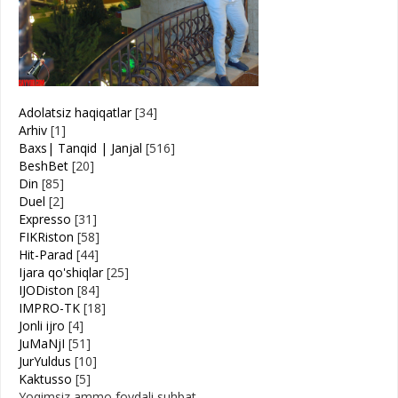
Adolatsiz haqiqatlar
[34]
Arhiv
[1]
Baxs| Tanqid | Janjal
[516]
BeshBet
[20]
Din
[85]
Duel
[2]
Expresso
[31]
FIKRiston
[58]
Hit-Parad
[44]
Ijara qo'shiqlar
[25]
IJODiston
[84]
IMPRO-TK
[18]
Jonli ijro
[4]
JuMaNjI
[51]
JurYuldus
[10]
Kaktusso
[5]
Yoqimsiz ammo foydali suhbat