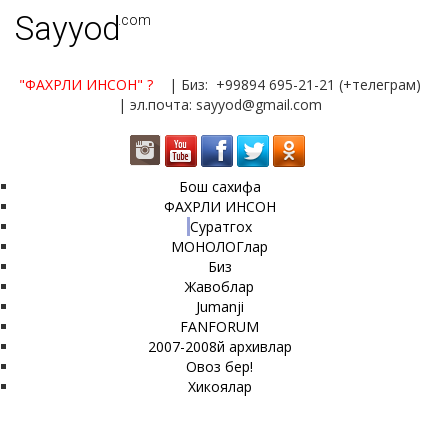
Sayyod
.com
"ФАХРЛИ ИНСОН"
?
| Биз: +99894 695-21-21 (+телеграм)
| эл.почта: sayyod@gmail.com
Бош сахифа
ФАХРЛИ ИНСОН
Суратгох
МОНОЛОГлар
Биз
Жавоблар
Jumanji
FANFORUM
2007-2008й архивлар
Овоз бер!
Хикоялар