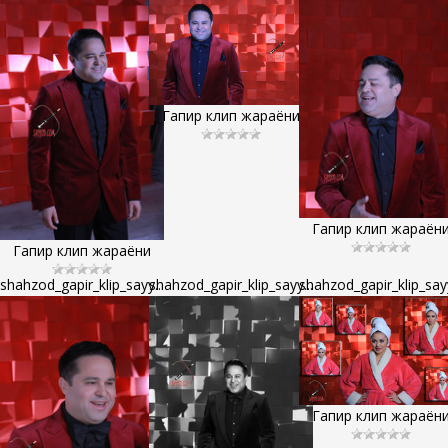
Гапир клип жараёни
Гапир клип жараён
Гапир клип жараёни
shahzod_gapir_klip_sayy...
shahzod_gapir_klip_sayy...
shahzod_gapir_klip_sayy
Гапир клип жараён