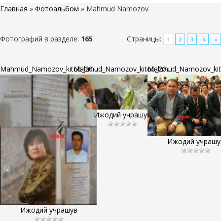
Главная
»
Фотоальбом
» Mahmud Namozov
Фотографий в разделе
:
165
Страницы
:
1
2
3
4
»
Mahmud_Namozov_kitob_20...
Mahmud_Namozov_kitob_20...
Mahmud_Namozov_kito
Ижодий учрашув
Ижодий учрашу
Ижодий учрашув