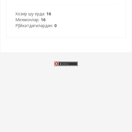
Хозир шу ерда:
16
Мехмонлар:
16
Рўйхатдагилардан:
0