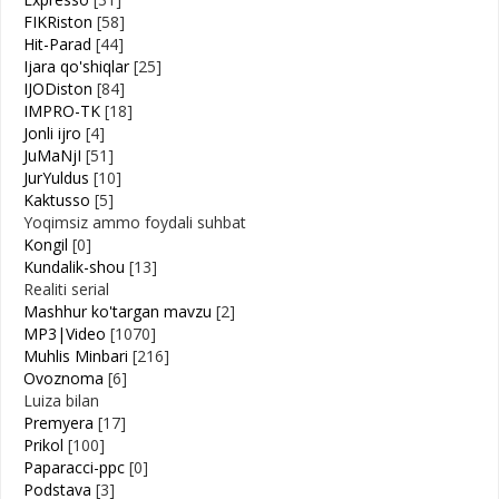
FIKRiston
[58]
Hit-Parad
[44]
Ijara qo'shiqlar
[25]
IJODiston
[84]
IMPRO-TK
[18]
Jonli ijro
[4]
JuMaNjI
[51]
JurYuldus
[10]
Kaktusso
[5]
Yoqimsiz ammo foydali suhbat
Kongil
[0]
Kundalik-shou
[13]
Realiti serial
Mashhur ko'targan mavzu
[2]
MP3|Video
[1070]
Muhlis Minbari
[216]
Ovoznoma
[6]
Luiza bilan
Premyera
[17]
Prikol
[100]
Paparacci-ppc
[0]
Podstava
[3]