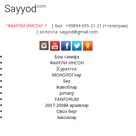
Sayyod
.com
"ФАХРЛИ ИНСОН"
?
| Биз: +99894 695-21-21 (+телеграм)
| эл.почта: sayyod@gmail.com
Бош сахифа
ФАХРЛИ ИНСОН
Суратгох
МОНОЛОГлар
Биз
Жавоблар
Jumanji
FANFORUM
2007-2008й архивлар
Овоз бер!
Хикоялар