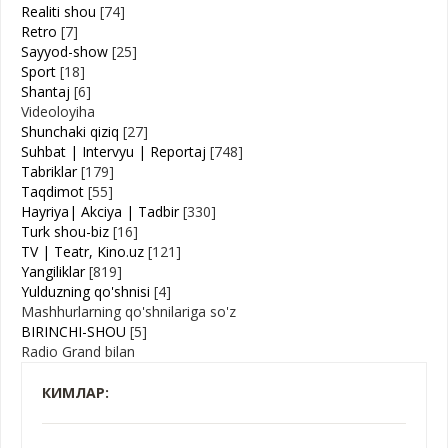
Realiti shou
[74]
Retro
[7]
Sayyod-show
[25]
Sport
[18]
Shantaj
[6]
Videoloyiha
Shunchaki qiziq
[27]
Suhbat | Intervyu | Reportaj
[748]
Tabriklar
[179]
Taqdimot
[55]
Hayriya| Akciya | Tadbir
[330]
Turk shou-biz
[16]
TV | Teatr, Kino.uz
[121]
Yangiliklar
[819]
Yulduzning qo'shnisi
[4]
Mashhurlarning qo'shnilariga so'z
BIRINCHI-SHOU
[5]
Radio Grand bilan
КИМЛАР: