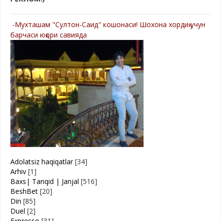
-Мухташам "Султон-Саид" кошонаси! Шохона хордиқ учун
барчаси юқори савияда
Adolatsiz haqiqatlar
[34]
Arhiv
[1]
Baxs| Tanqid | Janjal
[516]
BeshBet
[20]
Din
[85]
Duel
[2]
Expresso
[31]