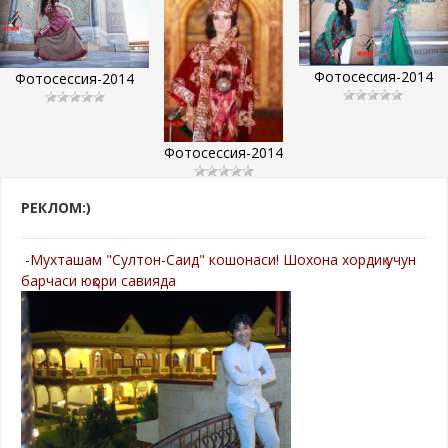
Фотосессия-2014
Фотосессия-2014
Фотосессия-2014
РЕКЛОМ:)
-Мухташам "Султон-Саид" кошонаси! Шохона хордиқ учун
барчаси юқори савияда