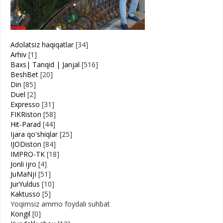
Adolatsiz haqiqatlar
[34]
Arhiv
[1]
Baxs| Tanqid | Janjal
[516]
BeshBet
[20]
Din
[85]
Duel
[2]
Expresso
[31]
FIKRiston
[58]
Hit-Parad
[44]
Ijara qo'shiqlar
[25]
IJODiston
[84]
IMPRO-TK
[18]
Jonli ijro
[4]
JuMaNjI
[51]
JurYuldus
[10]
Kaktusso
[5]
Yoqimsiz ammo foydali suhbat
Kongil
[0]