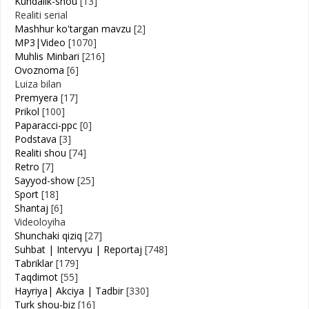
Kundalik-shou
[13]
Realiti serial
Mashhur ko'targan mavzu
[2]
MP3|Video
[1070]
Muhlis Minbari
[216]
Ovoznoma
[6]
Luiza bilan
Premyera
[17]
Prikol
[100]
Paparacci-ppc
[0]
Podstava
[3]
Realiti shou
[74]
Retro
[7]
Sayyod-show
[25]
Sport
[18]
Shantaj
[6]
Videoloyiha
Shunchaki qiziq
[27]
Suhbat | Intervyu | Reportaj
[748]
Tabriklar
[179]
Taqdimot
[55]
Hayriya| Akciya | Tadbir
[330]
Turk shou-biz
[16]