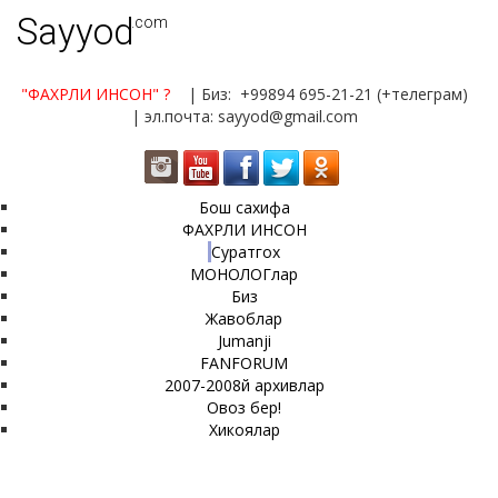
Sayyod
.com
"ФАХРЛИ ИНСОН"
?
| Биз: +99894 695-21-21 (+телеграм)
| эл.почта: sayyod@gmail.com
Бош сахифа
ФАХРЛИ ИНСОН
Суратгох
МОНОЛОГлар
Биз
Жавоблар
Jumanji
FANFORUM
2007-2008й архивлар
Овоз бер!
Хикоялар