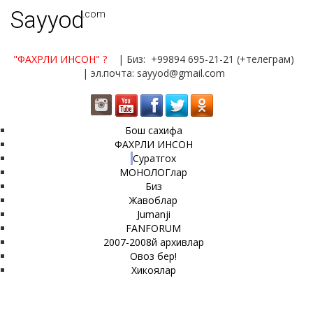
Sayyod
.com
"ФАХРЛИ ИНСОН"
?
| Биз: +99894 695-21-21 (+телеграм)
| эл.почта: sayyod@gmail.com
Бош сахифа
ФАХРЛИ ИНСОН
Суратгох
МОНОЛОГлар
Биз
Жавоблар
Jumanji
FANFORUM
2007-2008й архивлар
Овоз бер!
Хикоялар