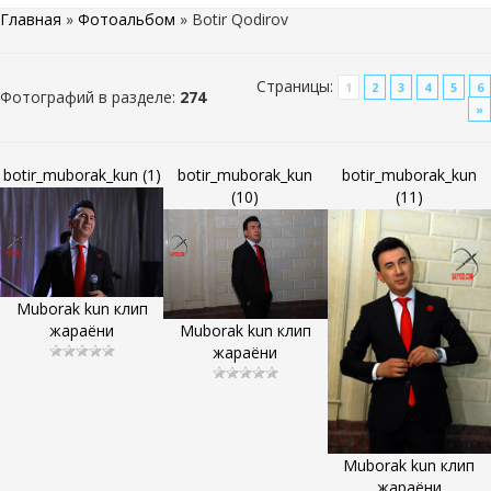
Главная
»
Фотоальбом
» Botir Qodirov
Страницы
:
1
2
3
4
5
6
Фотографий в разделе
:
274
»
botir_muborak_kun (1)
botir_muborak_kun
botir_muborak_kun
(10)
(11)
Muborak kun клип
жараёни
Muborak kun клип
жараёни
Muborak kun клип
жараёни