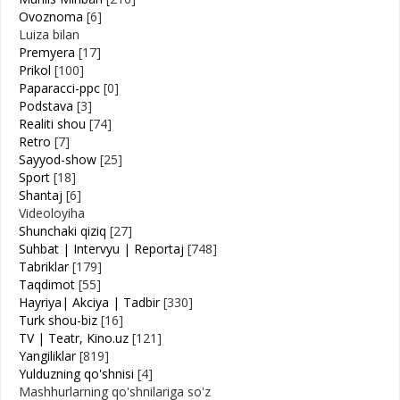
Ovoznoma
[6]
Luiza bilan
Premyera
[17]
Prikol
[100]
Paparacci-ppc
[0]
Podstava
[3]
Realiti shou
[74]
Retro
[7]
Sayyod-show
[25]
Sport
[18]
Shantaj
[6]
Videoloyiha
Shunchaki qiziq
[27]
Suhbat | Intervyu | Reportaj
[748]
Tabriklar
[179]
Taqdimot
[55]
Hayriya| Akciya | Tadbir
[330]
Turk shou-biz
[16]
TV | Teatr, Kino.uz
[121]
Yangiliklar
[819]
Yulduzning qo'shnisi
[4]
Mashhurlarning qo'shnilariga so'z