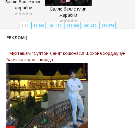
Балле балле клип
жараёни
Балле балле клип
жараёни
1-50
51-100
101-150
151-200
201-250
251-274
РЕКЛОМ:)
-Мухташам "Султон-Саид" кошонаси! Шохона хордиқ учун
барчаси юқори савияда