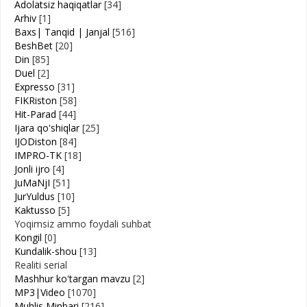
Adolatsiz haqiqatlar
[34]
Arhiv
[1]
Baxs| Tanqid | Janjal
[516]
BeshBet
[20]
Din
[85]
Duel
[2]
Expresso
[31]
FIKRiston
[58]
Hit-Parad
[44]
Ijara qo'shiqlar
[25]
IJODiston
[84]
IMPRO-TK
[18]
Jonli ijro
[4]
JuMaNjI
[51]
JurYuldus
[10]
Kaktusso
[5]
Yoqimsiz ammo foydali suhbat
Kongil
[0]
Kundalik-shou
[13]
Realiti serial
Mashhur ko'targan mavzu
[2]
MP3|Video
[1070]
Muhlis Minbari
[216]