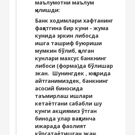
маълумотни маълум
қилишди:
Банк ходимлари хафтанинг
фақатгина бир куни - жума
кунида эркин либосда
ишга ташриф буюриши
мумкин бўлиб, қолган
кунлари махсус банкнинг
либоси (форма)да бўлишар
экан. Шунингдек , юқорида
айтганимиздек, банкнинг
асосий биносида
таъмирлаш ишлари
кетаётгани сабабли шу
кунги акциямиз ўтган
бинода улар вақтинча
ижарада фаолият
кўрсатаётишган экан.