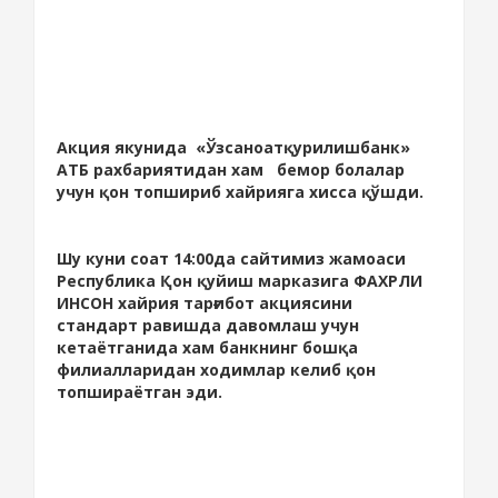
Акция якунида «Ўзсаноатқурилишбанк»
АТБ рахбариятидан хам бемор болалар
учун қон топшириб хайрияга хисса қўшди.
Шу куни соат 14:00да сайтимиз жамоаси
Республика Қон қуйиш марказига ФАХРЛИ
ИНСОН хайрия тарғибот акциясини
стандарт равишда давомлаш учун
кетаётганида хам банкнинг бошқа
филиалларидан ходимлар келиб қон
топшираётган эди.