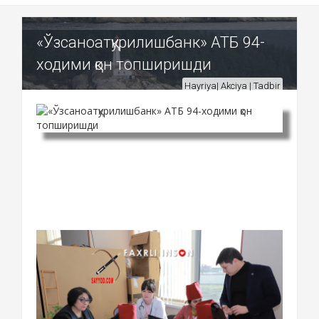
«Ўзсаноатқурилишбанк» АТБ 94-
ходими қон топширишди
Hayriya| Akciya | Tadbir