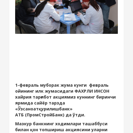
1-февраль муборак жума кунги февраль
ойининг илк жумасидаги ФАХРЛИ ИНСОН
хайрия тарғибот акциямиз куннинг биринчи
ярмида сайёр тарзда
«Ўзсаноатқурилишбанк»
АТБ (ПромСтройБанк) да ўтди.
Мазкур банкнинг ходимлари ташаббуси
билан қон топшириш акциясини уларни