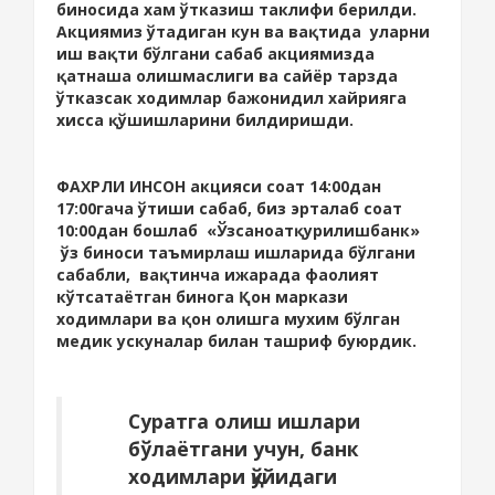
биносида хам ўтказиш таклифи берилди.
Акциямиз ўтадиган кун ва вақтида уларни
иш вақти бўлгани сабаб акциямизда
қатнаша олишмаслиги ва сайёр тарзда
ўтказсак ходимлар бажонидил хайрияга
хисса қўшишларини билдиришди.
ФАХРЛИ ИНСОН акцияси соат 14:00дан
17:00гача ўтиши сабаб, биз эрталаб соат
10:00дан бошлаб «Ўзсаноатқурилишбанк»
ўз биноси таъмирлаш ишларида бўлгани
сабабли, вақтинча ижарада фаолият
кўтсатаётган бинога Қон маркази
ходимлари ва қон олишга мухим бўлган
медик ускуналар билан ташриф буюрдик.
Суратга олиш ишлари
бўлаётгани учун, банк
ходимлари қўйидаги