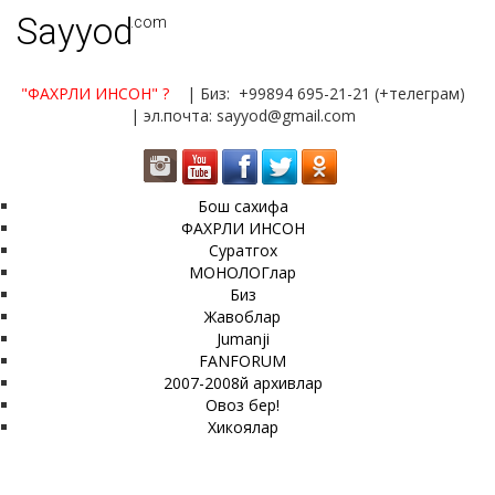
Sayyod
.com
"ФАХРЛИ ИНСОН"
?
| Биз: +99894 695-21-21 (+телеграм)
| эл.почта: sayyod@gmail.com
Бош сахифа
ФАХРЛИ ИНСОН
Суратгох
МОНОЛОГлар
Биз
Жавоблар
Jumanji
FANFORUM
2007-2008й архивлар
Овоз бер!
Хикоялар