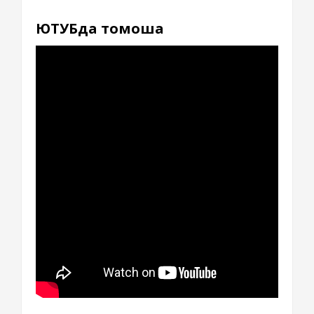
ЮТУБда томоша