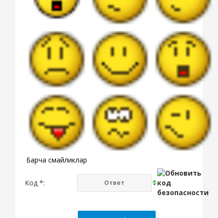
Барча смайликлар
Код *: