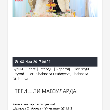
08-Ноя-2017 06:51
Бўлим
:
Suhbat | Intervyu | Reportaj
|
Чоп этди
:
Sayyod
|
Тег
:
Shahnoza Otaboyeva
,
Shahnoza
Otaboeva
ТЕГИШЛИ МАВЗУЛАРДА:
Хамма оналар рақсга тушсин!
Шахноза Отабоева - "Унутганим йўқ" Мп3