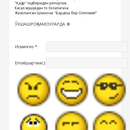
"Қадр" тадбиридан репортаж.
Касал мушукдан то Хосилагача
Жазоланган Шахноза: "Бардош бер Оллохим!"
ЎХШАШРОҚ МАВЗУЛАРДА:
0
Исмингиз *:
Email(шартмас):