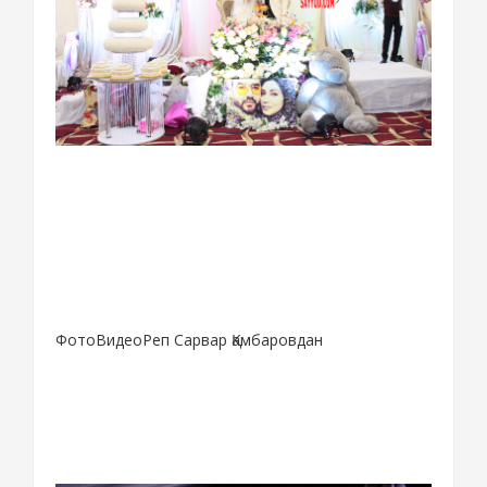
ФотоВидеоРеп Сарвар Қамбаровдан