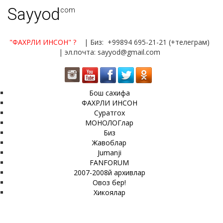
Sayyod
.com
"ФАХРЛИ ИНСОН"
?
| Биз: +99894 695-21-21 (+телеграм)
| эл.почта: sayyod@gmail.com
Бош сахифа
ФАХРЛИ ИНСОН
Суратгох
МОНОЛОГлар
Биз
Жавоблар
Jumanji
FANFORUM
2007-2008й архивлар
Овоз бер!
Хикоялар