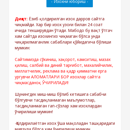
Диққат:
Ёзиб қолдирилган изох дарров сайтга
чиқмайди. Хар бир изох узоғи билан 24 соат
ичида текширувдан ўтади. Мабодо бу вақт ўтгач
хам сайтда изохингиз чиқмаган бўлса унда
чиқарилмаганлик сабаблари қўйидагича бўлиши
мумкин:
Сайтимизда сўкиниш, хақорот, камситиш, мазах
қилиш, салбий ва диний тарғибот, махалийчилик,
миллатчилик, реклама ва қадр қимматни ерга
ургувчи АЛОМАТЛАРИ БОР изохлар сайтга
чиқмасданоқ ЎЧИРИЛАДИ!
Шунингдек миш-миш бўлиб кетишига сабабчи
бўлгувчи тасдиқланмаган маълумотлар,
тасдиқланмаган гап-сўзлар хам изохлардан
ўчирилиши мумкин!
-Қолдирилаётган изох ўша мақоладан ташқаридаги
мавзуда бўлса хам ўчирилиши мумкин.