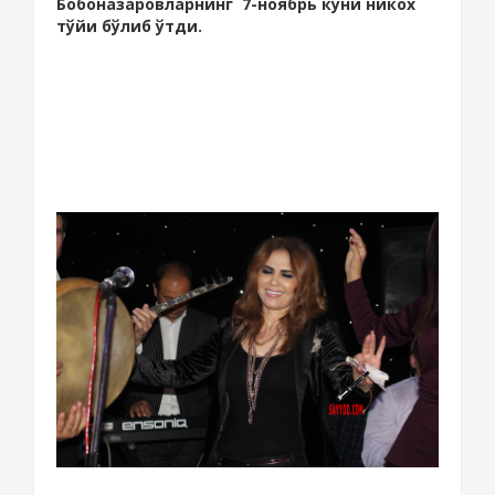
Бобоназаровларнинг 7-ноябрь куни никох
тўйи бўлиб ўтди.