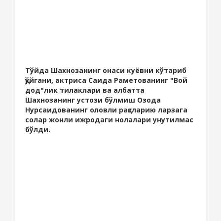
Тўйда Шахнозанинг онаси куёвни кўтариб
қўйгани, актриса Саида Раметованинг "Вой
дод"лик тилаклари ва албатта
Шахнозанинг устози бўлмиш Озода
Нурсаидованинг оловли рақсларию ларзага
солар жонли ижродаги нолалари унутилмас
бўлди.