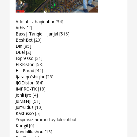
Adolatsiz haqiqatlar
[34]
Arhiv
[1]
Baxs| Tanqid | Janjal
[516]
BeshBet
[20]
Din
[85]
Duel
[2]
Expresso
[31]
FIKRiston
[58]
Hit-Parad
[44]
Ijara qo'shiqlar
[25]
IJODiston
[84]
IMPRO-TK
[18]
Jonli ijro
[4]
JuMaNjI
[51]
JurYuldus
[10]
Kaktusso
[5]
Yoqimsiz ammo foydali suhbat
Kongil
[0]
Kundalik-shou
[13]