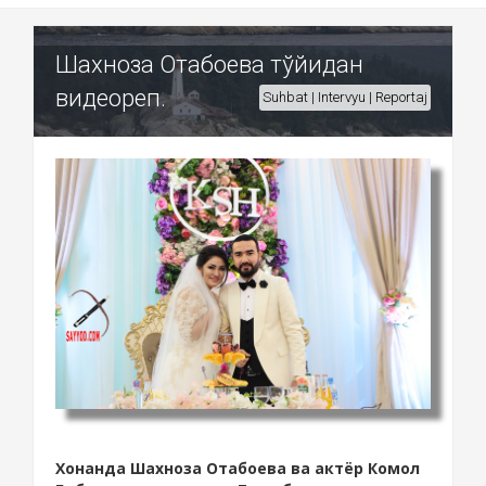
Шахноза Отабоева тўйидан
видеореп.
Suhbat | Intervyu | Reportaj
Хонанда Шахноза Отабоева ва актёр Комол