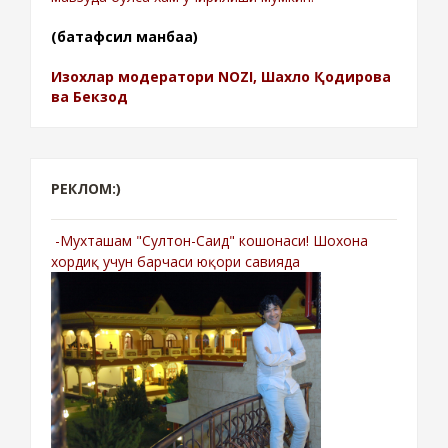
(батафсил манбаа)
Изохлар модератори NOZI, Шахло Қодирова
ва Бекзод
РЕКЛОМ:)
-Мухташам "Султон-Саид" кошонаси! Шохона
хордиқ учун барчаси юқори савияда