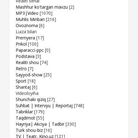
Realiti serial
Mashhur ko'targan mavzu
[2]
MP3|Video
[1070]
Muhlis Minbari
[216]
Ovoznoma
[6]
Luiza bilan
Premyera
[17]
Prikol
[100]
Paparacci-ppc
[0]
Podstava
[3]
Realiti shou
[74]
Retro
[7]
Sayyod-show
[25]
Sport
[18]
Shantaj
[6]
Videoloyiha
Shunchaki qiziq
[27]
Suhbat | Intervyu | Reportaj
[748]
Tabriklar
[179]
Taqdimot
[55]
Hayriya| Akciya | Tadbir
[330]
Turk shou-biz
[16]
TV | Teatr, Kino.uz
[121]