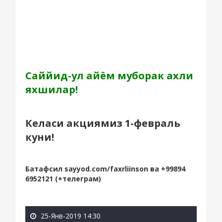
Саййид-ул айём муборак ахли
яхшилар!
Келаси акциямиз 1-февраль
куни!
Батафсил sayyod.com/faxrliinson ва +99894
6952121 (+телеграм)
25-Янв-2019 14:30