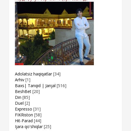
Adolatsiz haqiqatlar
[34]
Arhiv
[1]
Baxs| Tanqid | Janjal
[516]
BeshBet
[20]
Din
[85]
Duel
[2]
Expresso
[31]
FIKRiston
[58]
Hit-Parad
[44]
Ijara qo'shiqlar
[25]