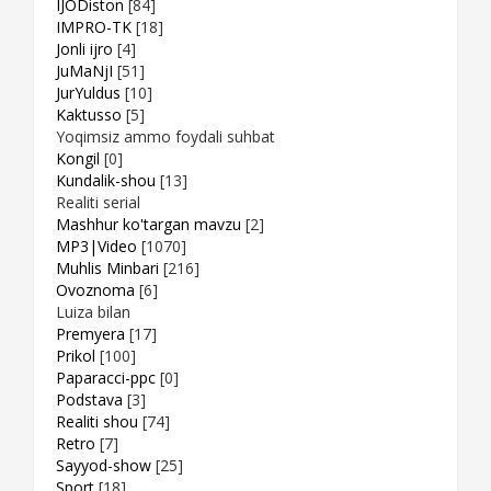
IJODiston
[84]
IMPRO-TK
[18]
Jonli ijro
[4]
JuMaNjI
[51]
JurYuldus
[10]
Kaktusso
[5]
Yoqimsiz ammo foydali suhbat
Kongil
[0]
Kundalik-shou
[13]
Realiti serial
Mashhur ko'targan mavzu
[2]
MP3|Video
[1070]
Muhlis Minbari
[216]
Ovoznoma
[6]
Luiza bilan
Premyera
[17]
Prikol
[100]
Paparacci-ppc
[0]
Podstava
[3]
Realiti shou
[74]
Retro
[7]
Sayyod-show
[25]
Sport
[18]