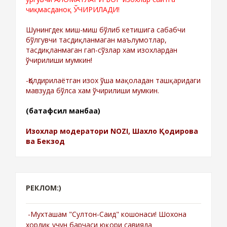
чиқмасданоқ ЎЧИРИЛАДИ!
Шунингдек миш-миш бўлиб кетишига сабабчи
бўлгувчи тасдиқланмаган маълумотлар,
тасдиқланмаган гап-сўзлар хам изохлардан
ўчирилиши мумкин!
-Қолдирилаётган изох ўша мақоладан ташқаридаги
мавзуда бўлса хам ўчирилиши мумкин.
(батафсил манбаа)
Изохлар модератори NOZI, Шахло Қодирова
ва Бекзод
РЕКЛОМ:)
-Мухташам "Султон-Саид" кошонаси! Шохона
хордиқ учун барчаси юқори савияда