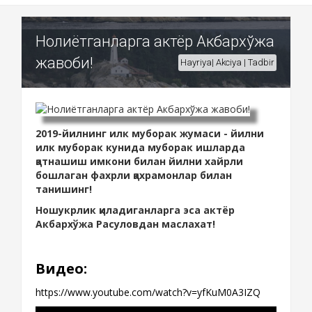
Нолиётганларга актёр Акбархўжа
жавоби!
Hayriya| Akciya | Tadbir
2019-йилнинг илк муборак жумаси - йилни
илк муборак кунида муборак ишларда
қатнашиш имкони билан йилни хайрли
бошлаган фахрли қахрамонлар билан
танишинг!
Ношукрлик қиладиганларга эса актёр
Акбархўжа Расуловдан маслахат!
Видео:
https://www.youtube.com/watch?v=yfKuM0A3IZQ