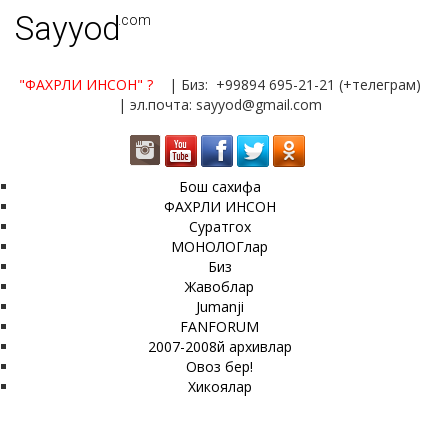
Sayyod
.com
"ФАХРЛИ ИНСОН"
?
| Биз: +99894 695-21-21 (+телеграм)
| эл.почта: sayyod@gmail.com
Бош сахифа
ФАХРЛИ ИНСОН
Суратгох
МОНОЛОГлар
Биз
Жавоблар
Jumanji
FANFORUM
2007-2008й архивлар
Овоз бер!
Хикоялар