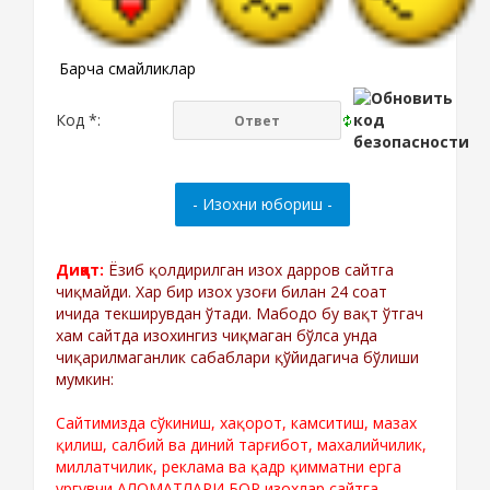
Барча смайликлар
Код *:
Диққат:
Ёзиб қолдирилган изох дарров сайтга
чиқмайди. Хар бир изох узоғи билан 24 соат
ичида текширувдан ўтади. Мабодо бу вақт ўтгач
хам сайтда изохингиз чиқмаган бўлса унда
чиқарилмаганлик сабаблари қўйидагича бўлиши
мумкин:
Сайтимизда сўкиниш, хақорот, камситиш, мазах
қилиш, салбий ва диний тарғибот, махалийчилик,
миллатчилик, реклама ва қадр қимматни ерга
ургувчи АЛОМАТЛАРИ БОР изохлар сайтга