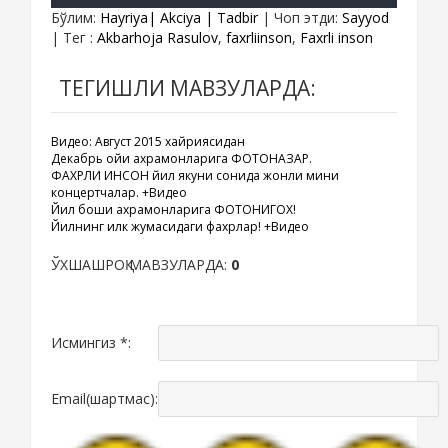
Бўлим
:
Hayriya| Akciya | Tadbir
|
Чоп этди
:
Sayyod
|
Тег
:
Akbarhoja Rasulov
,
faxrliinson
,
Faxrli inson
ТЕГИШЛИ МАВЗУЛАРДА:
Видео: Август 2015 хайриясидан
Декабрь ойи қахрамонларига ФОТОНАЗАР.
ФАХРЛИ ИНСОН йил якуни сонида жонли мини
концертчалар. +Видео
Йил боши қахрамонларига ФОТОНИГОХ!
Йилнинг илк жумасидаги фахрлар! +Видео
ЎХШАШРОҚ МАВЗУЛАРДА:
0
Исмингиз *:
Email(шартмас):