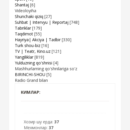
Shantaj
[6]
Videoloyiha
Shunchaki qiziq
[27]
Suhbat | Intervyu | Reportaj
[748]
Tabriklar
[179]
Taqdimot
[55]
Hayriya| Akciya | Tadbir
[330]
Turk shou-biz
[16]
TV | Teatr, Kino.uz
[121]
Yangiliklar
[819]
Yulduzning qo'shnisi
[4]
Mashhurlarning qo'shnilariga so'z
BIRINCHI-SHOU
[5]
Radio Grand bilan
КИМЛАР:
Хозир шу ерда:
37
Мехмонлар:
37