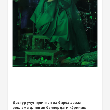
Дастур учун қилинган ва бироз аввал
реклама қилинган баннердаги кўриниш