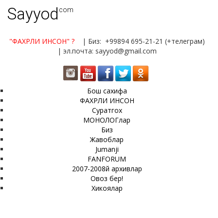
Sayyod
.com
"ФАХРЛИ ИНСОН"
?
| Биз: +99894 695-21-21 (+телеграм)
| эл.почта: sayyod@gmail.com
Бош сахифа
ФАХРЛИ ИНСОН
Суратгох
МОНОЛОГлар
Биз
Жавоблар
Jumanji
FANFORUM
2007-2008й архивлар
Овоз бер!
Хикоялар