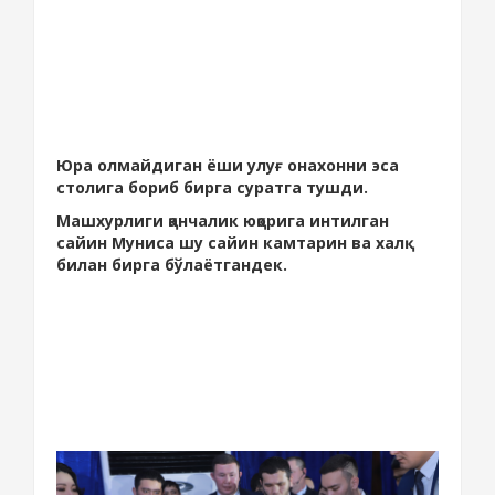
Юра олмайдиган ёши улуғ онахонни эса
столига бориб бирга суратга тушди.
Машхурлиги қанчалик юқорига интилган
сайин Муниса шу сайин камтарин ва халқ
билан бирга бўлаётгандек.