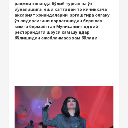
рақамли хонанда бўлиб турган ва ўз
йўналишига ёши каттадан то кичиккача
аксарият хонандаларни эргаштира олгану
ўз лидерлигини порлаганидан бери хеч
кимга бермаётган Мунисанинг оддий
ресторандаги шоуси хам шу қадар
бўлишидан ажабланмаса хам бўлади.