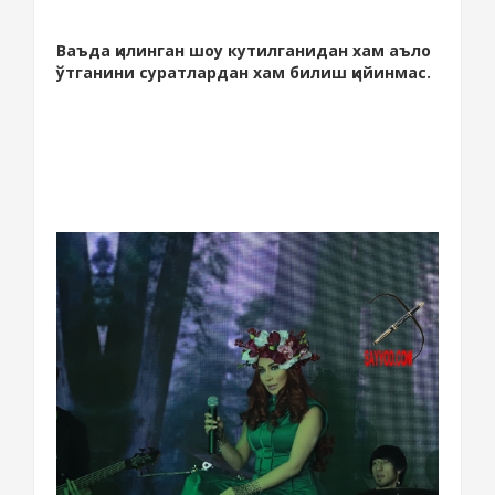
Ваъда қилинган шоу кутилганидан хам аъло
ўтганини суратлардан хам билиш қийинмас.