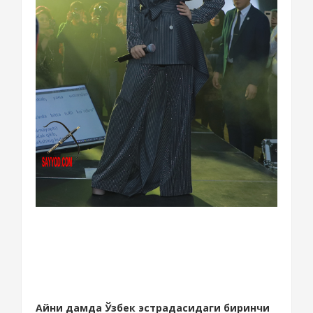
Айни дамда Ўзбек эстрадасидаги биринчи