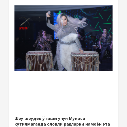
Шоу шоудек ўтиши учун Муниса
кутилмаганда оловли рақсларни намоён эта