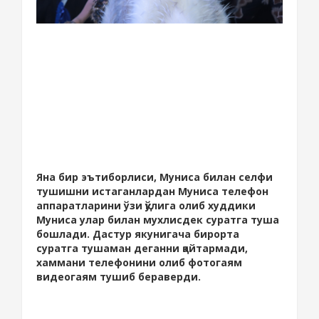
Яна бир эътиборлиси, Муниса билан селфи
тушишни истаганлардан Муниса телефон
аппаратларини ўзи қўлига олиб худдики
Муниса улар билан мухлисдек суратга туша
бошлади. Дастур якунигача бирорта
суратга тушаман деганни қайтармади,
хаммани телефонини олиб фотогаям
видеогаям тушиб бераверди.