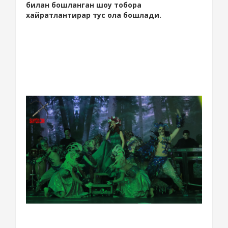
билан бошланган шоу тобора
хайратлантирар тус ола бошлади.