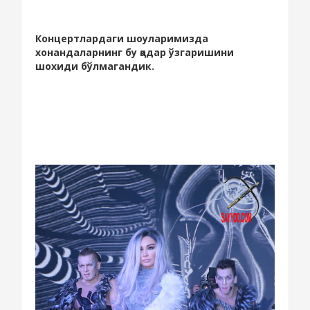
Концертлардаги шоуларимизда
хонандаларнинг бу қадар ўзгаришини
шохиди бўлмагандик.