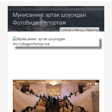
Мунисанинг эртак шоусидан
ФотоВидеоРепортаж
Suhbat | Intervyu | Reportaj