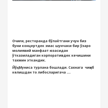
Очиғи, ресторанда бўлаётгани учун биз
буни концертдек эмас шунчаки бир ўзаро
молиявий манфаат юзасидан
ўтказиладиган корпоративдек кечишини
тахмин эткандик.
Йўқ, Муниса турлана бошлади. Сахнага чиқиб
келишдан то либосларигача ....