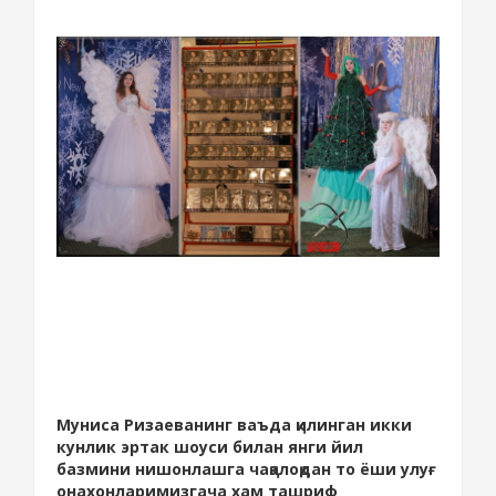
Муниса Ризаеванинг ваъда қилинган икки
кунлик эртак шоуси билан янги йил
базмини нишонлашга чақалоқдан то ёши улуғ
онахонларимизгача хам ташриф