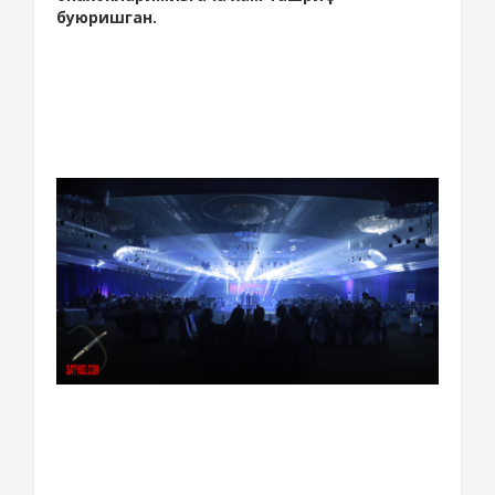
буюришган.