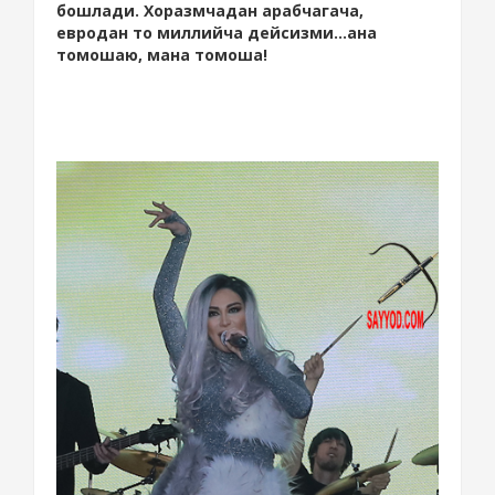
бошлади. Хоразмчадан арабчагача,
евродан то миллийча дейсизми...ана
томошаю, мана томоша!