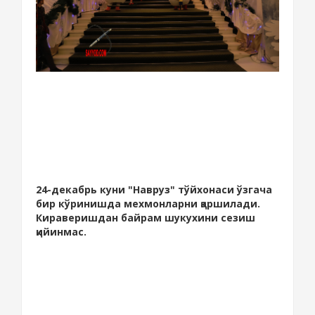
24-декабрь куни "Навруз" тўйхонаси ўзгача
бир кўринишда мехмонларни қаршилади.
Кираверишдан байрам шукухини сезиш
қийинмас.