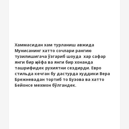
Хаммасидан хам турланиш авжида
Мунисанинг хатто сочлари рангию
тузилишигача ўзгариб шоуда хар сафар
янги бир қиёфа ва янги бир хонанда
ташрифидек рухиятни сездирди. Евро
стильда кечган бу дастурда худдики Вера
Брежневадан тортиб то Бузова ва хатто
Бейонсе мехмон бўлгандек.