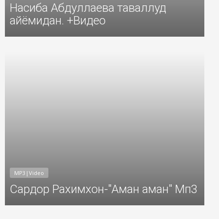
Насиба Абдуллаева таваллуд
айёмидан. +Видео
6
Добавил: Sayyod Дата: 11-Окт-2016
MP3|Video
Сардор Рахимхон-"Аман аман" Мп3
6
Добавил: Sayyod Дата: 26-Сен-2016