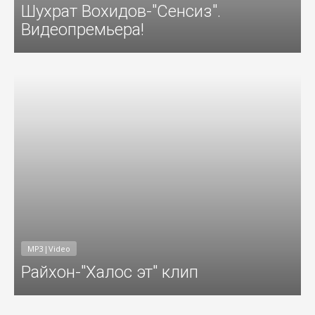
Шухрат Вохидов-"Сенсиз".
Видеопремьера!
016
Добавил: Sayyod Дата: 14-Окт-201
MP3|Video
Райхон-"Халос эт" клип
016
Добавил: Sayyod Дата: 04-Окт-201