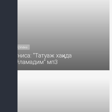
MP3|Video
Муниса: "Татуаж хақида
куйламадим" мп3
Добавил: Sayyod Дата: 13-Дек-2