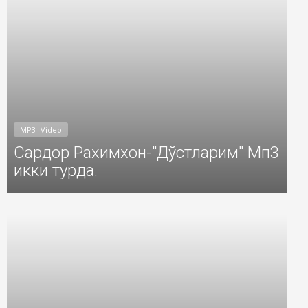
MP3|Video
Сардор Рахимхон-"Дўстларим" Мп3
икки турда.
6
Добавил: Sayyod Дата: 28-Ноя-2016