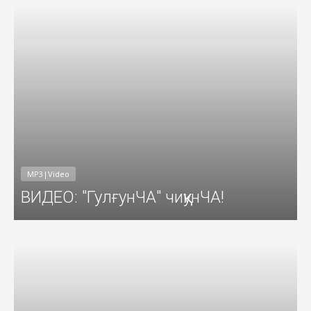
MP3|Video
ВИДЕО: "ГулғунЧА" чиққунЧА!
016
Добавил: Sayyod Дата: 23-Сен-201