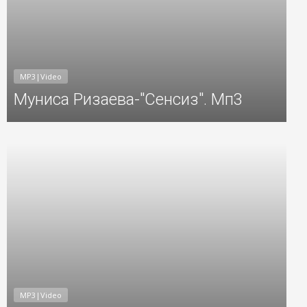
MP3|Video
Муниса Ризаева-"Сенсиз". Мп3
6
Добавил: Sayyod Дата: 16-Ноя-2016
MP3|Video