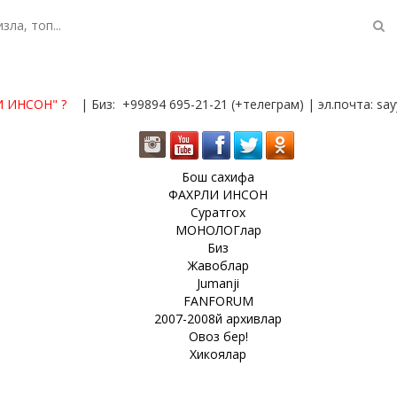
И ИНСОН"
?
| Биз: +99894 695-21-21 (+телеграм) | эл.почта: s
Бош сахифа
ФАХРЛИ ИНСОН
Суратгох
МОНОЛОГлар
Биз
Жавоблар
Jumanji
FANFORUM
2007-2008й архивлар
Овоз бер!
Хикоялар