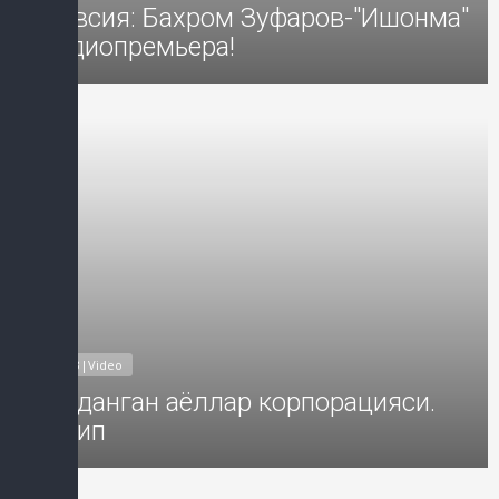
Тавсия: Бахром Зуфаров-"Ишонма"
аудиопремьера!
Добавил: Sayyod Дата: 30-Окт-2
MP3|Video
Алданган аёллар корпорацияси.
Клип
Добавил: Sayyod Дата: 05-Окт-2