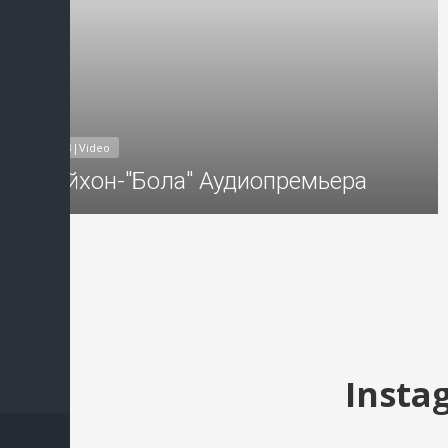
MP3|Video
Райхон-"Бола" Аудиопремьера
Insta