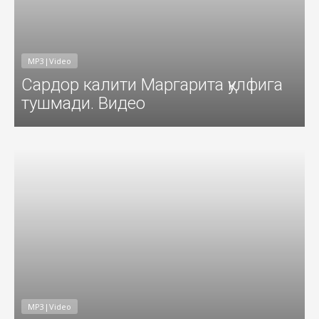
MP3|Video
Сардор калити Маргарита қулфига
тушмади. Видео
016
Добавил: Sayyod Дата: 16-Ноя-201
MP3|Video