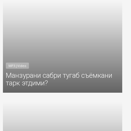
MP3|Video
Манзурани сабри тугаб съёмкани
тарк этдими?
6
Добавил: Sayyod Дата: 22-Сен-2016