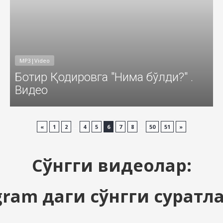
MP3|Video
Ботир Қодировга "Нима бўлди?" .
Видео
...
...
«
1
2
4
5
6
7
8
50
51
»
Сўнгги видеолар:
gram даги сўнгги суратл