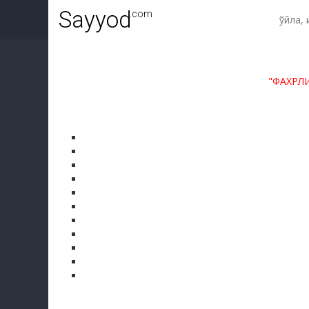
Sayyod
.com
"ФАХРЛ