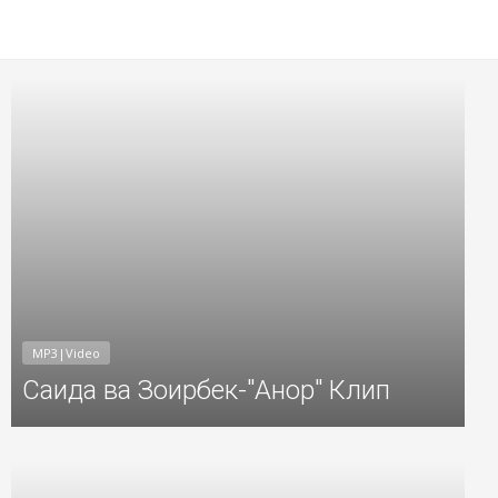
7
Добавил: Sayyod Дата: 11-Фев-2017
MP3|Video
Саида ва Зоирбек-"Анор" Клип
7
Добавил: Sayyod Дата: 12-Янв-2017