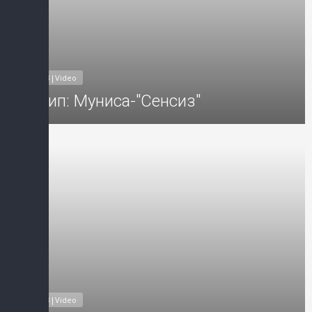
MP3|Video
Клип: Муниса-"Сенсиз"
Добавил: Sayyod Дата: 25-Ноя-2
MP3|Video