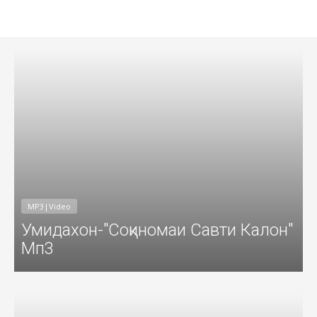
017
Добавил: Sayyod Дата: 14-Фев-201
MP3|Video
Умидахон-"Соқиномаи Савти Калон"
Мп3
017
Добавил: Sayyod Дата: 31-Янв-201