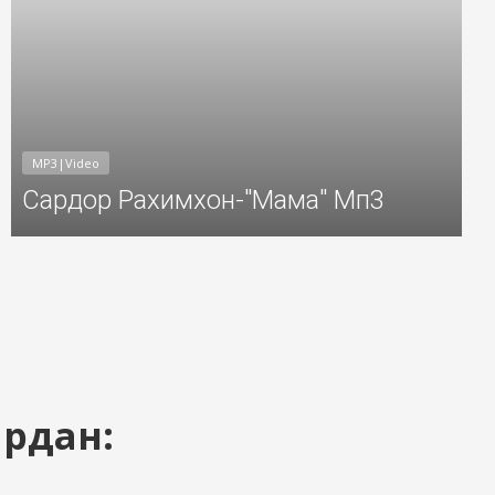
MP3|Video
Сардор Рахимхон-"Мама" Мп3
ардан: