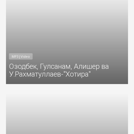
MP3|Video
Озодбек, Гулсанам, Алишер ва
У.Рахматуллаев-"Хотира"
016
Добавил: Sayyod Дата: 28-Ноя-201