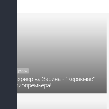
Добавил: Sayyod Дата: 17-Фев-2
MP3|Video
Шахриёр ва Зарина - "Керакмас"
аудиопремьера!
Добавил: Sayyod Дата: 08-Фев-2