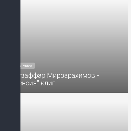
MP3|Video
Музаффар Мирзарахимов -
"Сенсиз" клип
Добавил: Sayyod Дата: 25-Сен-2